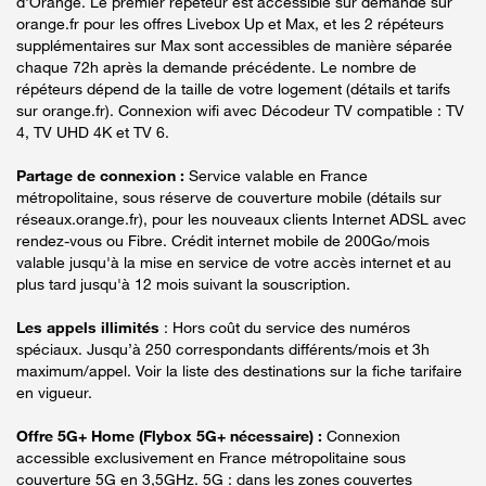
d'Orange. Le premier répéteur est accessible sur demande sur
orange.fr pour les offres Livebox Up et Max, et les 2 répéteurs
supplémentaires sur Max sont accessibles de manière séparée
chaque 72h après la demande précédente. Le nombre de
répéteurs dépend de la taille de votre logement (détails et tarifs
sur orange.fr). Connexion wifi avec Décodeur TV compatible : TV
4, TV UHD 4K et TV 6.
Partage de connexion :
Service valable en France
métropolitaine, sous réserve de couverture mobile (détails sur
réseaux.orange.fr), pour les nouveaux clients Internet ADSL avec
rendez-vous ou Fibre. Crédit internet mobile de 200Go/mois
valable jusqu'à la mise en service de votre accès internet et au
plus tard jusqu'à 12 mois suivant la souscription.
Les appels illimités
: Hors coût du service des numéros
spéciaux. Jusqu’à 250 correspondants différents/mois et 3h
maximum/appel. Voir la liste des destinations sur la fiche tarifaire
en vigueur.
Offre 5G+ Home (Flybox 5G+ nécessaire) :
Connexion
accessible exclusivement en France métropolitaine sous
couverture 5G en 3,5GHz. 5G : dans les zones couvertes