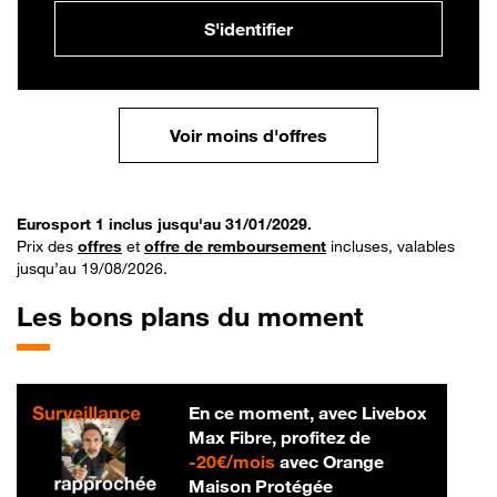
S'identifier
Voir moins d'offres
Eurosport 1 inclus jusqu'au 31/01/2029.
Prix des
offres
et
offre de remboursement
incluses, valables
jusqu’au 19/08/2026.
Les bons plans du moment
En ce moment, avec Livebox
Max Fibre, profitez de
20 € par mois
-
20€/mois
avec Orange
Maison Protégée