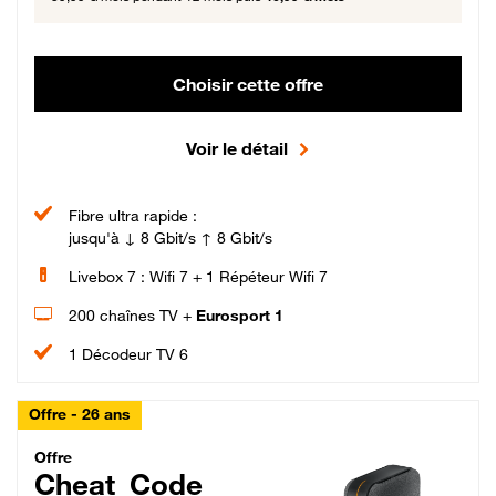
Choisir cette offre
Voir le détail
Fibre ultra rapide :
jusqu'à ↓ 8 Gbit/s ↑ 8 Gbit/s
Livebox 7 : Wifi 7 + 1 Répéteur Wifi 7
200 chaînes TV +
Eurosport 1
1 Décodeur TV 6
Offre - 26 ans
Cheat_Code Fibre_18_26
Offre
Cheat_Code