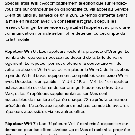
Spécialistes Wifi
: Accompagnement téléphonique sur rendez-
vous pris sur orange.fr selon disponibilité ou via appel au Service
Client du lundi au samedi de 8h à 20h. Le temps d’attente avant
la mise en relation avec un conseiller est gratuit depuis les
réseaux Orange. Le service est gratuit et l’appel est au prix d’une
communication normale selon l’offre détenue, ou décompté du
forfait mobile.
Répéteur Wifi 6
: Les répéteurs restent la propriété d’Orange. Le
nombre de répéteurs nécessaires dépend de la taille de votre
logement. Le répéteur permet d’étendre la couverture wifi de
votre Livebox en Wi-Fi 6 ou de remplacer le Wi-Fi 5 de la Livebox
5 par du Wi-Fi 6 (avec équipement compatible). Connexion Wi-Fi
avec Décodeur compatible : TV UHD 4K et TV 4. Le 1er répéteur
est accessible sur demande sur orange.fr pour les offres Up et
Max, et les 2 répéteurs supplémentaires sur Max sont
accessibles de manière séparée chaque 72h après la demande
précédente. L’accès aux répéteurs n’est pas cumulable avec les
répéteurs accessibles via les autres offres.
Répéteur Wifi 7
: Les Répéteurs Wifi 7 sont mis à disposition sur
demande pour les offres Livebox Up et Max et restent la propriété