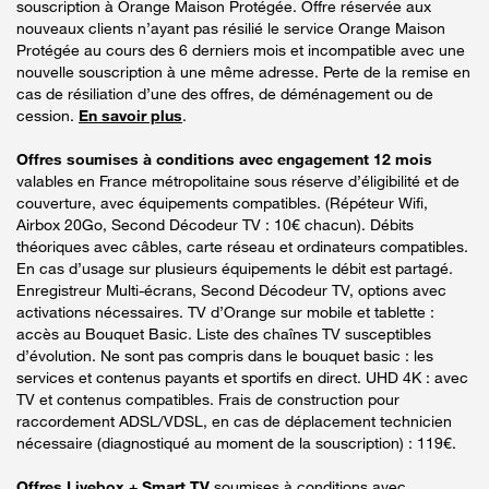
souscription à Orange Maison Protégée. Offre réservée aux
nouveaux clients n’ayant pas résilié le service Orange Maison
Protégée au cours des 6 derniers mois et incompatible avec une
nouvelle souscription à une même adresse. Perte de la remise en
cas de résiliation d’une des offres, de déménagement ou de
cession.
En savoir plus
.
Offres soumises à conditions avec engagement 12 mois
valables en France métropolitaine sous réserve d’éligibilité et de
couverture, avec équipements compatibles. (Répéteur Wifi,
Airbox 20Go, Second Décodeur TV : 10€ chacun). Débits
théoriques avec câbles, carte réseau et ordinateurs compatibles.
En cas d’usage sur plusieurs équipements le débit est partagé.
Enregistreur Multi-écrans, Second Décodeur TV, options avec
activations nécessaires. TV d’Orange sur mobile et tablette :
accès au Bouquet Basic. Liste des chaînes TV susceptibles
d’évolution. Ne sont pas compris dans le bouquet basic : les
services et contenus payants et sportifs en direct. UHD 4K : avec
TV et contenus compatibles. Frais de construction pour
raccordement ADSL/VDSL, en cas de déplacement technicien
nécessaire (diagnostiqué au moment de la souscription) : 119€.
Offres Livebox + Smart TV
soumises à conditions avec