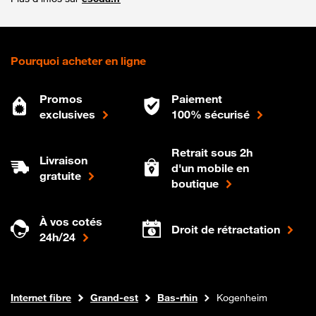
Pourquoi acheter en ligne
Promos
Paiement
exclusives
100% sécurisé
Retrait sous 2h
Livraison
d'un mobile en
gratuite
boutique
À vos cotés
Droit de rétractation
24h/24
Boutique Orange
Internet fibre
Grand-est
Bas-rhin
Kogenheim