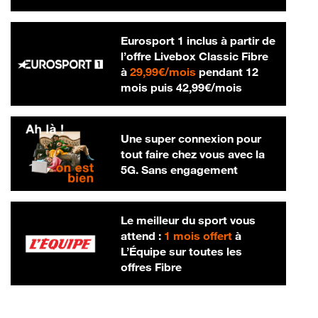
Eurosport 1 inclus à partir de
l’offre Livebox Classic Fibre
29,99 € par mois
à
29,99€/mois
pendant 12
42,99 € par m
mois puis
42,99€/mois
Une super connexion pour
tout faire chez vous avec la
5G. Sans engagement
Le meilleur du sport vous
attend :
1 mois offert
à
L’Équipe sur toutes les
offres Fibre