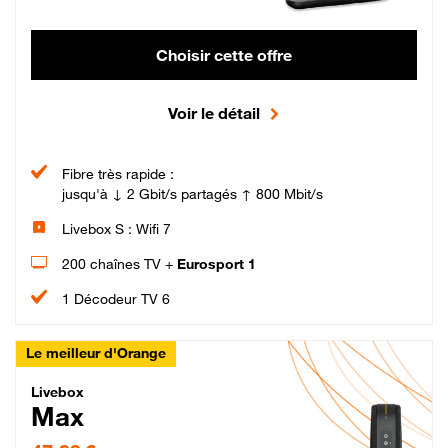
Choisir cette offre
Voir le détail
Fibre très rapide :
jusqu'à ↓ 2 Gbit/s partagés ↑ 800 Mbit/s
Livebox S : Wifi 7
200 chaînes TV +
Eurosport 1
1 Décodeur TV 6
Le meilleur d'Orange
Livebox Max Fibre
Livebox
Max
47,99 € par mois pendant 12 mois puis 57,99 € par mois, Engagement 12 moi