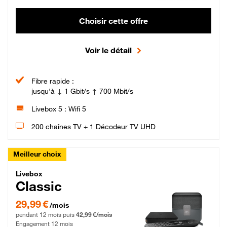
Choisir cette offre
Voir le détail
Fibre rapide :
jusqu'à ↓ 1 Gbit/s ↑ 700 Mbit/s
Livebox 5 : Wifi 5
200 chaînes TV + 1 Décodeur TV UHD
Meilleur choix
Livebox Classic Fibre
Livebox
Classic
29,99 € par mois pendant 12 mois puis 42,99 € par mois, Engagement 12 moi
29,99 €
/mois
pendant 12 mois puis
42,99 €/mois
Engagement 12 mois