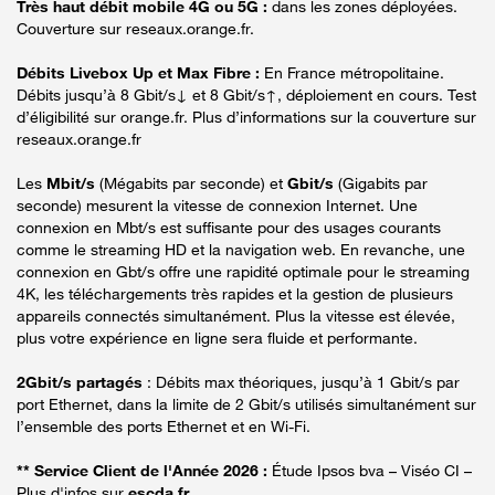
Très haut débit mobile 4G ou 5G :
dans les zones déployées.
Couverture sur reseaux.orange.fr.
Débits Livebox Up et Max Fibre :
En France métropolitaine.
Débits jusqu’à 8 Gbit/s↓ et 8 Gbit/s↑, déploiement en cours. Test
d’éligibilité sur orange.fr. Plus d’informations sur la couverture sur
reseaux.orange.fr
Les
Mbit/s
(Mégabits par seconde) et
Gbit/s
(Gigabits par
seconde) mesurent la vitesse de connexion Internet. Une
connexion en Mbt/s est suffisante pour des usages courants
comme le streaming HD et la navigation web. En revanche, une
connexion en Gbt/s offre une rapidité optimale pour le streaming
4K, les téléchargements très rapides et la gestion de plusieurs
appareils connectés simultanément. Plus la vitesse est élevée,
plus votre expérience en ligne sera fluide et performante.
2Gbit/s partagés
: Débits max théoriques, jusqu’à 1 Gbit/s par
port Ethernet, dans la limite de 2 Gbit/s utilisés simultanément sur
l’ensemble des ports Ethernet et en Wi-Fi.
** Service Client de l'Année 2026 :
Étude Ipsos bva – Viséo CI –
Plus d'infos sur
escda.fr