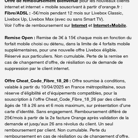
Offre de remboursement Bienvenue
pour les nouveaux clients
internet et internet + mobile souscrivant à partir d’orange.fr :
Fibre/ADSL :
-5€/mois pendant 12 mois sur Livebox Classic,
Livebox Up, Livebox Max (avec ou sans Smart TV).
Voir l'offre de remboursement sur
Internet
et
Internet+Mobile
.
Remise Open :
Remise de 3€ à 15€ chaque mois en fonction du
forfait mobile choisi ou détenu, dans la limite de 4 forfaits mobile
supplémentaires, pour une nouvelle offre Livebox éligible.
Réservé aux particuliers. Non cumulable. Perte de la remise en
cas de changement d'offre, de résiliation ou de demande de
suppression par le client internet.
Offre Cheat_Code_Fibre_18_26 :
Offre soumise à conditions,
valable à partir du 10/04/2025 en France métropolitaine, sous
réserve d’éligibilité et d’équipements compatibles, pour la
souscription à l’offre Cheat_Code_Fibre_18_26 par des clients
âgés de 18 à 26 ans et 6 mois maximum, sur présentation d’une
carte d’identité. Sans engagement. Remboursement différé de
25€/mois à partir de la 2e facture Orange après validation de la
demande et jusqu’aux 26 ans révolus du client. Un seul
remboursement par client. Non cumulable. Perte du
remboursement en cas de résiliation ou de changement d’offre.