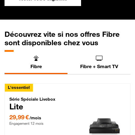
Découvrez vite si nos offres Fibre
sont disponibles chez vous
Fibre
Fibre + Smart TV
L'essentiel
Série Spéciale Livebox Lite Fibre
Série Spéciale Livebox
Lite
29,99 € par mois , Engagement 12 mois
29,99 €
/mois
Engagement 12 mois