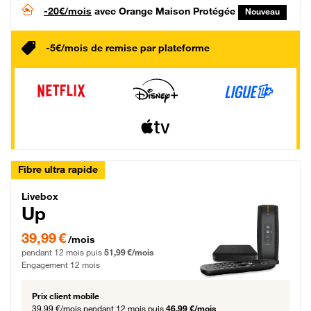
-20€/mois
avec Orange Maison Protégée
Nouveau
-5€/mois de remise par plateforme
Fibre ultra rapide
Livebox Up Fibre
Livebox
Up
39,99 € par mois pendant 12 mois puis 51,99 € par mois, Engagement 12 moi
39,99 €
/mois
pendant 12 mois puis
51,99 €/mois
Engagement 12 mois
Prix client mobile
39,99 €/mois
pendant 12 mois puis
46,99 €/mois