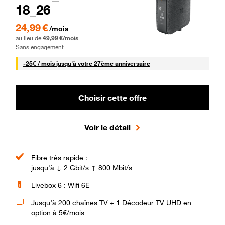
18_26
24,99 € par mois pendant 0 mois puis 49,99 € par mois, Sans engagement
24,99 €
/mois
au lieu de
49,99 €/mois
Sans engagement
25 € par mois
-
25€ / mois
jusqu'à votre 27ème anniversaire
Choisir cette offre
Voir le détail
Fibre très rapide :
jusqu'à ↓ 2 Gbit/s ↑ 800 Mbit/s
Livebox 6 : Wifi 6E
Jusqu’à 200 chaînes TV + 1 Décodeur TV UHD en
option à 5€/mois