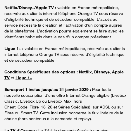
Netflix/Disney+/Apple TV :
valable en France métropolitaine,
réservée aux clients internet téléphone Orange TV sous réserve
d’éligibilité technique et de décodeur compatible. L'accès au
service nécessite la création et l'activation d'un compte auprès
de la plateforme. L’activation pourra également se faire avec les
identifiants habituels dans le cas d’un compte préexistant.
Ligue 1+ :
valable en France métropolitaine, réservée aux clients
internet téléphone Orange TV sous réserve d’éligibilité technique
et de décodeur compatible.
Conditions Spécifiques des options :
Netflix
,
Disney+
,
Apple
TV
et
Ligue 1+
Eurosport 1 inclus jusqu’au 31 janvier 2029 :
Pour toute
nouvelle souscription d’une offre Internet Orange éligible (Livebox
Classic, Livebox Up ou Livebox Max, hors
Cheat_Code_Fibre_18_26 et Séries Spéciales), sur ADSL ou sur
Fibre ou Smart TV. Cette inclusion concerne le flux linéaire de la
chaine (hors contenus à la demande et replay).
La TV d'Orange :
La TV à la demande Accès à certains