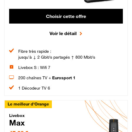
Choisir cette offre
Voir le détail
Fibre très rapide :
jusqu'à ↓ 2 Gbit/s partagés ↑ 800 Mbit/s
Livebox S : Wifi 7
200 chaînes TV +
Eurosport 1
1 Décodeur TV 6
Le meilleur d'Orange
Livebox Max Fibre
Livebox
Max
47,99 € par mois pendant 12 mois puis 57,99 € par mois, Engagement 12 moi