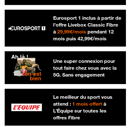
Eurosport 1 inclus à partir de
l’offre Livebox Classic Fibre
29,99 € par mois
à
29,99€/mois
pendant 12
42,99 € par m
mois puis
42,99€/mois
Une super connexion pour
tout faire chez vous avec la
5G. Sans engagement
Le meilleur du sport vous
attend :
1 mois offert
à
L’Équipe sur toutes les
offres Fibre