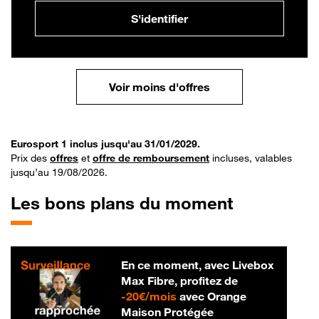
S'identifier
Voir moins d'offres
Eurosport 1 inclus jusqu'au 31/01/2029.
Prix des
offres
et
offre de remboursement
incluses, valables
jusqu’au 19/08/2026.
Les bons plans du moment
En ce moment, avec Livebox
Max Fibre, profitez de
20 € par mois
-
20€/mois
avec Orange
Maison Protégée