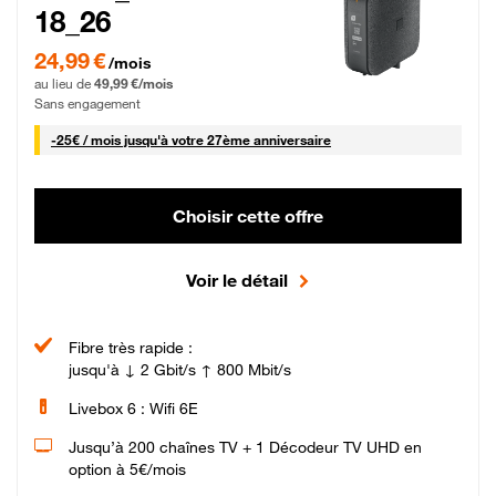
18_26
24,99 € par mois pendant 0 mois puis 49,99 € par mois, Sans engagement
24,99 €
/mois
au lieu de
49,99 €/mois
Sans engagement
25 € par mois
-
25€ / mois
jusqu'à votre 27ème anniversaire
Choisir cette offre
Voir le détail
Fibre très rapide :
jusqu'à ↓ 2 Gbit/s ↑ 800 Mbit/s
Livebox 6 : Wifi 6E
Jusqu’à 200 chaînes TV + 1 Décodeur TV UHD en
option à 5€/mois