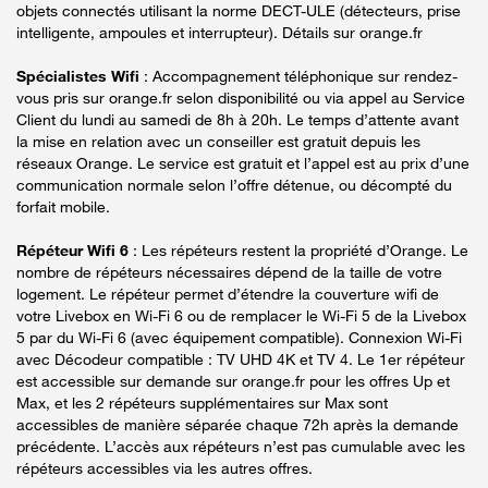
objets connectés utilisant la norme DECT-ULE (détecteurs, prise
intelligente, ampoules et interrupteur). Détails sur orange.fr
Spécialistes Wifi
: Accompagnement téléphonique sur rendez-
vous pris sur orange.fr selon disponibilité ou via appel au Service
Client du lundi au samedi de 8h à 20h. Le temps d’attente avant
la mise en relation avec un conseiller est gratuit depuis les
réseaux Orange. Le service est gratuit et l’appel est au prix d’une
communication normale selon l’offre détenue, ou décompté du
forfait mobile.
Répéteur Wifi 6
: Les répéteurs restent la propriété d’Orange. Le
nombre de répéteurs nécessaires dépend de la taille de votre
logement. Le répéteur permet d’étendre la couverture wifi de
votre Livebox en Wi-Fi 6 ou de remplacer le Wi-Fi 5 de la Livebox
5 par du Wi-Fi 6 (avec équipement compatible). Connexion Wi-Fi
avec Décodeur compatible : TV UHD 4K et TV 4. Le 1er répéteur
est accessible sur demande sur orange.fr pour les offres Up et
Max, et les 2 répéteurs supplémentaires sur Max sont
accessibles de manière séparée chaque 72h après la demande
précédente. L’accès aux répéteurs n’est pas cumulable avec les
répéteurs accessibles via les autres offres.