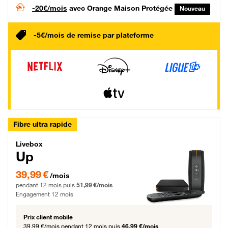
-20€/mois
avec Orange Maison Protégée
Nouveau
-5€/mois de remise par plateforme
Fibre ultra rapide
Livebox Up Fibre
Livebox
Up
39,99 € par mois pendant 12 mois puis 51,99 € par mois, Engagement 12 moi
39,99 €
/mois
pendant 12 mois puis
51,99 €/mois
Engagement 12 mois
Prix client mobile
39,99 €/mois
pendant 12 mois puis
46,99 €/mois