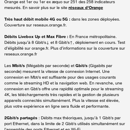
Orange est 1er ou 1er ex æquo sur 251 des 258 indicateurs
mesurés. En savoir plus sur le site
réseaux d'Orange
Très haut débit mobile 4G ou 5G :
dans les zones déployées.
Couverture sur reseaux.orange.fr.
Débits Livebox Up et Max Fibre :
En France métropolitaine.
Débits jusqu’à 8 Gbit/s↓ et 8 Gbit/s↑, déploiement en cours. Test
d’éligibilité sur orange.fr. Plus d’informations sur la couverture sur
reseaux.orange.fr
Les
Mbit/s
(Mégabits par seconde) et
Gbit/s
(Gigabits par
seconde) mesurent la vitesse de connexion Internet. Une
connexion en Mbt/s est suffisante pour des usages courants
comme le streaming HD et la navigation web. En revanche, une
connexion en Gbt/s offre une rapidité optimale pour le streaming
4K, les téléchargements très rapides et la gestion de plusieurs
appareils connectés simultanément. Plus la vitesse est élevée,
plus votre expérience en ligne sera fluide et performante.
2Gbit/s partagés
: Débits max théoriques, jusqu’à 1 Gbit/s par
port Ethernet, dans la limite de 2 Gbit/s utilisés simultanément sur
l’ensemble des ports Ethernet et en Wi-Fi.