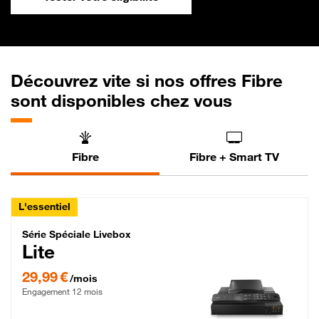
Découvrez vite si nos offres Fibre
sont disponibles chez vous
Fibre
Fibre + Smart TV
L'essentiel
Série Spéciale Livebox Lite Fibre
Série Spéciale Livebox
Lite
29,99 € par mois , Engagement 12 mois
29,99 €
/mois
Engagement 12 mois