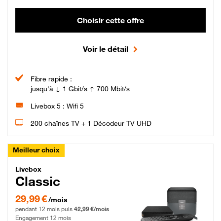
Choisir cette offre
Voir le détail
Fibre rapide :
jusqu'à ↓ 1 Gbit/s ↑ 700 Mbit/s
Livebox 5 : Wifi 5
200 chaînes TV + 1 Décodeur TV UHD
Meilleur choix
Livebox Classic Fibre
Livebox
Classic
29,99 € par mois pendant 12 mois puis 42,99 € par mois, Engagement 12 moi
29,99 €
/mois
pendant 12 mois puis
42,99 €/mois
Engagement 12 mois