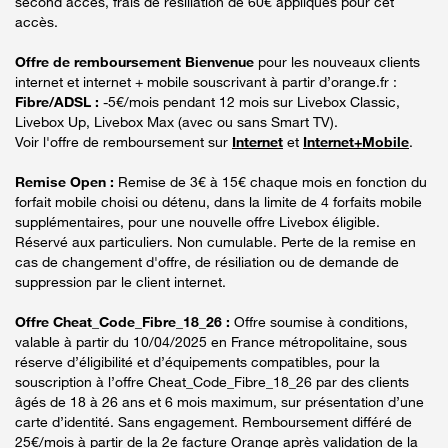
second accès, frais de résiliation de 60€ appliqués pour cet
accès.
Offre de remboursement Bienvenue
pour les nouveaux clients
internet et internet + mobile souscrivant à partir d’orange.fr :
Fibre/ADSL :
-5€/mois pendant 12 mois sur Livebox Classic,
Livebox Up, Livebox Max (avec ou sans Smart TV).
Voir l'offre de remboursement sur
Internet
et
Internet+Mobile
.
Remise Open :
Remise de 3€ à 15€ chaque mois en fonction du
forfait mobile choisi ou détenu, dans la limite de 4 forfaits mobile
supplémentaires, pour une nouvelle offre Livebox éligible.
Réservé aux particuliers. Non cumulable. Perte de la remise en
cas de changement d'offre, de résiliation ou de demande de
suppression par le client internet.
Offre Cheat_Code_Fibre_18_26 :
Offre soumise à conditions,
valable à partir du 10/04/2025 en France métropolitaine, sous
réserve d’éligibilité et d’équipements compatibles, pour la
souscription à l’offre Cheat_Code_Fibre_18_26 par des clients
âgés de 18 à 26 ans et 6 mois maximum, sur présentation d’une
carte d’identité. Sans engagement. Remboursement différé de
25€/mois à partir de la 2e facture Orange après validation de la