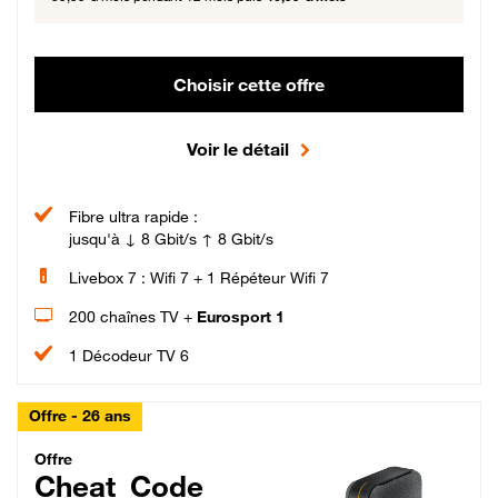
Choisir cette offre
Voir le détail
Fibre ultra rapide :
jusqu'à ↓ 8 Gbit/s ↑ 8 Gbit/s
Livebox 7 : Wifi 7 + 1 Répéteur Wifi 7
200 chaînes TV +
Eurosport 1
1 Décodeur TV 6
Offre - 26 ans
Cheat_Code Fibre_18_26
Offre
Cheat_Code