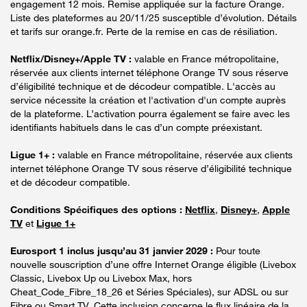
engagement 12 mois. Remise appliquée sur la facture Orange.
Liste des plateformes au 20/11/25 susceptible d’évolution. Détails
et tarifs sur orange.fr. Perte de la remise en cas de résiliation.
Netflix/Disney+/Apple TV :
valable en France métropolitaine,
réservée aux clients internet téléphone Orange TV sous réserve
d’éligibilité technique et de décodeur compatible. L'accès au
service nécessite la création et l'activation d'un compte auprès
de la plateforme. L’activation pourra également se faire avec les
identifiants habituels dans le cas d’un compte préexistant.
Ligue 1+ :
valable en France métropolitaine, réservée aux clients
internet téléphone Orange TV sous réserve d’éligibilité technique
et de décodeur compatible.
Conditions Spécifiques des options :
Netflix
,
Disney+
,
Apple
TV
et
Ligue 1+
Eurosport 1 inclus jusqu’au 31 janvier 2029 :
Pour toute
nouvelle souscription d’une offre Internet Orange éligible (Livebox
Classic, Livebox Up ou Livebox Max, hors
Cheat_Code_Fibre_18_26 et Séries Spéciales), sur ADSL ou sur
Fibre ou Smart TV. Cette inclusion concerne le flux linéaire de la