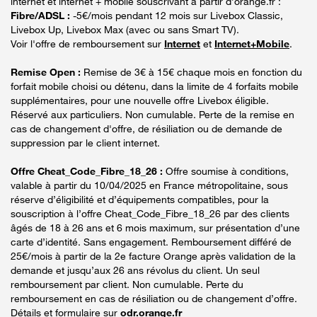
internet et internet + mobile souscrivant à partir d’orange.fr :
Fibre/ADSL :
-5€/mois pendant 12 mois sur Livebox Classic,
Livebox Up, Livebox Max (avec ou sans Smart TV).
Voir l'offre de remboursement sur
Internet
et
Internet+Mobile
.
Remise Open :
Remise de 3€ à 15€ chaque mois en fonction du
forfait mobile choisi ou détenu, dans la limite de 4 forfaits mobile
supplémentaires, pour une nouvelle offre Livebox éligible.
Réservé aux particuliers. Non cumulable. Perte de la remise en
cas de changement d'offre, de résiliation ou de demande de
suppression par le client internet.
Offre Cheat_Code_Fibre_18_26 :
Offre soumise à conditions,
valable à partir du 10/04/2025 en France métropolitaine, sous
réserve d’éligibilité et d’équipements compatibles, pour la
souscription à l’offre Cheat_Code_Fibre_18_26 par des clients
âgés de 18 à 26 ans et 6 mois maximum, sur présentation d’une
carte d’identité. Sans engagement. Remboursement différé de
25€/mois à partir de la 2e facture Orange après validation de la
demande et jusqu’aux 26 ans révolus du client. Un seul
remboursement par client. Non cumulable. Perte du
remboursement en cas de résiliation ou de changement d’offre.
Détails et formulaire sur
odr.orange.fr