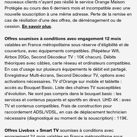
nouveaux clients n’ayant pas résilié le service Orange Maison
Protégée au cours des 6 derniers mois et incompatible avec une
nouvelle souscription à une même adresse. Perte de la remise en
cas de résiliation d’une des offres, de déménagement ou de
cession.
En savoir plus
.
Offres soumises à conditions avec engagement 12 mois
valables en France métropolitaine sous réserve d’éligibilité et de
couverture, avec équipements compatibles. (Répéteur Wifi,
Airbox 20Go, Second Décodeur TV : 10€ chacun). Débits
théoriques avec câbles, carte réseau et ordinateurs compatibles.
En cas d’usage sur plusieurs équipements le débit est partagé.
Enregistreur Multi-écrans, Second Décodeur TV, options avec
activations nécessaires. TV d’Orange sur mobile et tablette :
accès au Bouquet Basic. Liste des chaînes TV susceptibles
d’évolution. Ne sont pas compris dans le bouquet basic : les
services et contenus payants et sportifs en direct. UHD 4K : avec
TV et contenus compatibles. Frais de construction pour
raccordement ADSL/VDSL, en cas de déplacement technicien
nécessaire (diagnostiqué au moment de la souscription) : 119€.
Offres Livebox + Smart TV
soumises à conditions avec
engagement 24 mois valables en France métropolitaine sous