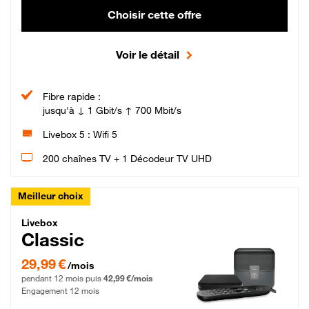
Choisir cette offre
Voir le détail
Fibre rapide :
jusqu'à ↓ 1 Gbit/s ↑ 700 Mbit/s
Livebox 5 : Wifi 5
200 chaînes TV + 1 Décodeur TV UHD
Meilleur choix
Livebox Classic Fibre
Livebox
Classic
29,99 € par mois pendant 12 mois puis 42,99 € par mois, Engagement 12 moi
29,99 €
/mois
pendant 12 mois puis
42,99 €/mois
Engagement 12 mois