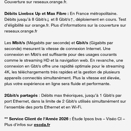
Couverture sur reseaux.orange.fr.
Débits Livebox Up et Max Fibre :
En France métropolitaine.
Débits jusqu’à 8 Gbit/s↓ et 8 Gbit/s↑, déploiement en cours. Test
d’éligibilité sur orange.fr. Plus d’informations sur la couverture sur
reseaux.orange.fr
Les
Mbit/s
(Mégabits par seconde) et
Gbit/s
(Gigabits par
seconde) mesurent la vitesse de connexion Internet. Une
connexion en Mbt/s est suffisante pour des usages courants
comme le streaming HD et la navigation web. En revanche, une
connexion en Gbt/s offre une rapidité optimale pour le streaming
4K, les téléchargements très rapides et la gestion de plusieurs
appareils connectés simultanément. Plus la vitesse est élevée,
plus votre expérience en ligne sera fluide et performante.
2Gbit/s partagés
: Débits max théoriques, jusqu’à 1 Gbit/s par
port Ethernet, dans la limite de 2 Gbit/s utilisés simultanément sur
l’ensemble des ports Ethernet et en Wi-Fi.
** Service Client de l'Année 2026 :
Étude Ipsos bva – Viséo CI –
Plus d'infos sur
escda.fr