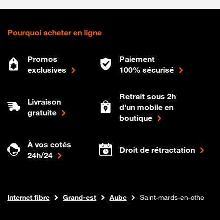
Pourquoi acheter en ligne
Promos
Paiement
exclusives
100% sécurisé
Retrait sous 2h
Livraison
d'un mobile en
gratuite
boutique
À vos cotés
Droit de rétractation
24h/24
Boutique Orange
Internet fibre
Grand-est
Aube
Saint-mards-en-othe