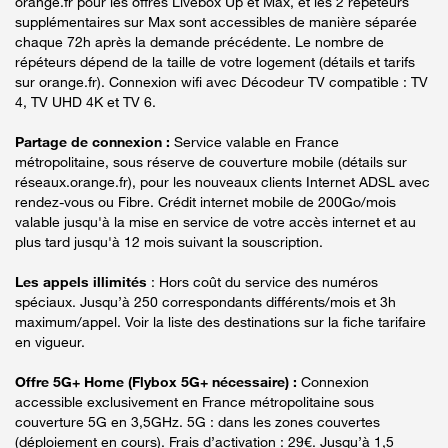
orange.fr pour les offres Livebox Up et Max, et les 2 répéteurs
supplémentaires sur Max sont accessibles de manière séparée
chaque 72h après la demande précédente. Le nombre de
répéteurs dépend de la taille de votre logement (détails et tarifs
sur orange.fr). Connexion wifi avec Décodeur TV compatible : TV
4, TV UHD 4K et TV 6.
Partage de connexion :
Service valable en France
métropolitaine, sous réserve de couverture mobile (détails sur
réseaux.orange.fr), pour les nouveaux clients Internet ADSL avec
rendez-vous ou Fibre. Crédit internet mobile de 200Go/mois
valable jusqu'à la mise en service de votre accès internet et au
plus tard jusqu'à 12 mois suivant la souscription.
Les appels illimités
: Hors coût du service des numéros
spéciaux. Jusqu’à 250 correspondants différents/mois et 3h
maximum/appel. Voir la liste des destinations sur la fiche tarifaire
en vigueur.
Offre 5G+ Home (Flybox 5G+ nécessaire) :
Connexion
accessible exclusivement en France métropolitaine sous
couverture 5G en 3,5GHz. 5G : dans les zones couvertes
(déploiement en cours). Frais d’activation : 29€. Jusqu’à 1,5