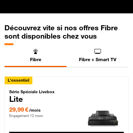
Découvrez vite si nos offres Fibre
sont disponibles chez vous
Fibre
Fibre + Smart TV
L'essentiel
Série Spéciale Livebox Lite Fibre
Série Spéciale Livebox
Lite
29,99 € par mois , Engagement 12 mois
29,99 €
/mois
Engagement 12 mois