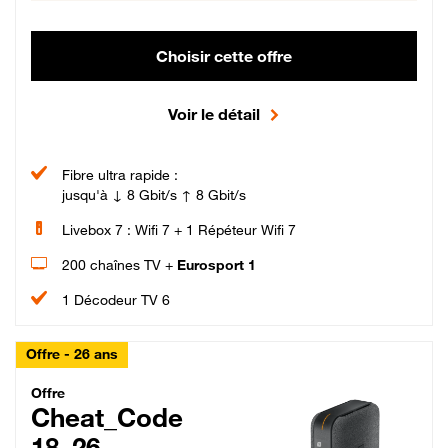
Choisir cette offre
Voir le détail
Fibre ultra rapide :
jusqu'à ↓ 8 Gbit/s ↑ 8 Gbit/s
Livebox 7 : Wifi 7 + 1 Répéteur Wifi 7
200 chaînes TV +
Eurosport 1
1 Décodeur TV 6
Offre - 26 ans
Cheat_Code Fibre_18_26
Offre
Cheat_Code
18_26