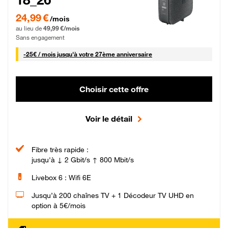
24,99 € par mois pendant 0 mois puis 49,99 € par mois, Sans engagement
24,99 €
/mois
au lieu de
49,99 €/mois
Sans engagement
25 € par mois
-
25€ / mois
jusqu'à votre 27ème anniversaire
Choisir cette offre
Voir le détail
Fibre très rapide :
jusqu'à ↓ 2 Gbit/s ↑ 800 Mbit/s
Livebox 6 : Wifi 6E
Jusqu’à 200 chaînes TV + 1 Décodeur TV UHD en
option à 5€/mois