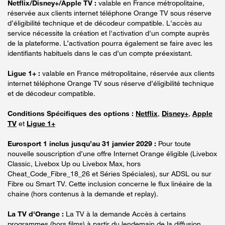
Netflix/Disney+/Apple TV :
valable en France métropolitaine,
réservée aux clients internet téléphone Orange TV sous réserve
d’éligibilité technique et de décodeur compatible. L'accès au
service nécessite la création et l'activation d'un compte auprès
de la plateforme. L’activation pourra également se faire avec les
identifiants habituels dans le cas d’un compte préexistant.
Ligue 1+ :
valable en France métropolitaine, réservée aux clients
internet téléphone Orange TV sous réserve d’éligibilité technique
et de décodeur compatible.
Conditions Spécifiques des options :
Netflix
,
Disney+
,
Apple
TV
et
Ligue 1+
Eurosport 1 inclus jusqu’au 31 janvier 2029 :
Pour toute
nouvelle souscription d’une offre Internet Orange éligible (Livebox
Classic, Livebox Up ou Livebox Max, hors
Cheat_Code_Fibre_18_26 et Séries Spéciales), sur ADSL ou sur
Fibre ou Smart TV. Cette inclusion concerne le flux linéaire de la
chaine (hors contenus à la demande et replay).
La TV d'Orange :
La TV à la demande Accès à certains
programmes (hors films) à partir du lendemain de la diffusion