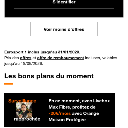
S'identifier
Voir moins d'offres
Eurosport 1 inclus jusqu'au 31/01/2029.
Prix des
offres
et
offre de remboursement
incluses, valables
jusqu’au 19/08/2026.
Les bons plans du moment
En ce moment, avec Livebox
Max Fibre, profitez de
20 € par mois
-
20€/mois
avec Orange
Maison Protégée