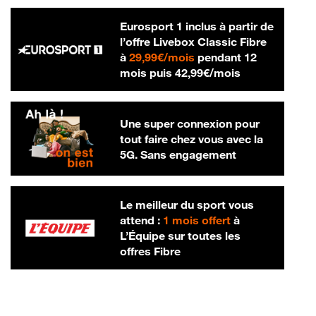
Eurosport 1 inclus à partir de
l’offre Livebox Classic Fibre
29,99 € par mois
à
29,99€/mois
pendant 12
42,99 € par m
mois puis
42,99€/mois
Une super connexion pour
tout faire chez vous avec la
5G. Sans engagement
Le meilleur du sport vous
attend :
1 mois offert
à
L’Équipe sur toutes les
offres Fibre