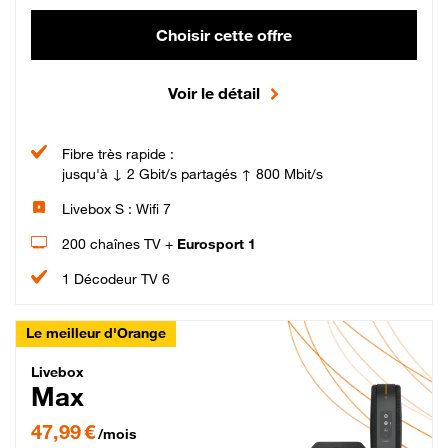
Choisir cette offre
Voir le détail
Fibre très rapide :
jusqu'à ↓ 2 Gbit/s partagés ↑ 800 Mbit/s
Livebox S : Wifi 7
200 chaînes TV +
Eurosport 1
1 Décodeur TV 6
Le meilleur d'Orange
Livebox Max Fibre
Livebox
Max
47,99 € par mois pendant 12 mois puis 57,99 € par mois, Engagement 12 moi
47,99 €
/mois