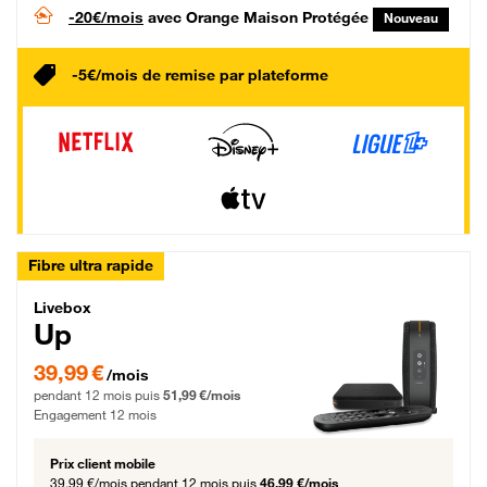
-20€/mois
avec Orange Maison Protégée
Nouveau
-5€/mois de remise par plateforme
Fibre ultra rapide
Livebox Up Fibre
Livebox
Up
39,99 € par mois pendant 12 mois puis 51,99 € par mois, Engagement 12 moi
39,99 €
/mois
pendant 12 mois puis
51,99 €/mois
Engagement 12 mois
Prix client mobile
39,99 €/mois
pendant 12 mois puis
46,99 €/mois