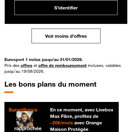
S'identifier
Voir moins d'offres
Eurosport 1 inclus jusqu'au 31/01/2029.
Prix des
offres
et
offre de remboursement
incluses, valables
jusqu’au 19/08/2026.
Les bons plans du moment
En ce moment, avec Livebox
Max Fibre, profitez de
20 € par mois
-
20€/mois
avec Orange
Maison Protégée