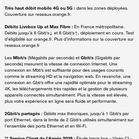
Très haut débit mobile 4G ou 5G :
dans les zones déployées.
Couverture sur reseaux.orange.fr.
Débits Livebox Up et Max Fibre :
En France métropolitaine.
Débits jusqu’à 8 Gbit/s↓ et 8 Gbit/s↑, déploiement en cours. Test
d’éligibilité sur orange.fr. Plus d’informations sur la couverture sur
reseaux.orange.fr
Les
Mbit/s
(Mégabits par seconde) et
Gbit/s
(Gigabits par
seconde) mesurent la vitesse de connexion Internet. Une
connexion en Mbt/s est suffisante pour des usages courants
comme le streaming HD et la navigation web. En revanche, une
connexion en Gbt/s offre une rapidité optimale pour le streaming
4K, les téléchargements très rapides et la gestion de plusieurs
appareils connectés simultanément. Plus la vitesse est élevée,
plus votre expérience en ligne sera fluide et performante.
2Gbit/s partagés
: Débits max théoriques, jusqu’à 1 Gbit/s par
port Ethernet, dans la limite de 2 Gbit/s utilisés simultanément sur
l’ensemble des ports Ethernet et en Wi-Fi.
** Service Client de l'Année 2026 :
Étude Ipsos bva – Viséo CI –