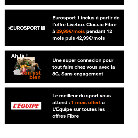
Eurosport 1 inclus à partir de
l’offre Livebox Classic Fibre
29,99 € par mois
à
29,99€/mois
pendant 12
42,99 € par m
mois puis
42,99€/mois
Une super connexion pour
tout faire chez vous avec la
5G. Sans engagement
Le meilleur du sport vous
attend :
1 mois offert
à
L’Équipe sur toutes les
offres Fibre