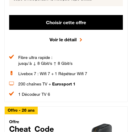
Choisir cette offre
Voir le détail
Fibre ultra rapide :
jusqu'à ↓ 8 Gbit/s ↑ 8 Gbit/s
Livebox 7 : Wifi 7 + 1 Répéteur Wifi 7
200 chaînes TV +
Eurosport 1
1 Décodeur TV 6
Offre - 26 ans
Cheat_Code Fibre_18_26
Offre
Cheat_Code