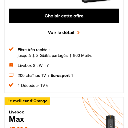
Choisir cette offre
Voir le détail
Fibre très rapide :
jusqu'à ↓ 2 Gbit/s partagés ↑ 800 Mbit/s
Livebox S : Wifi 7
200 chaînes TV +
Eurosport 1
1 Décodeur TV 6
Le meilleur d'Orange
Livebox Max Fibre
Livebox
Max
47,99 € par mois pendant 12 mois puis 57,99 € par mois, Engagement 12 moi