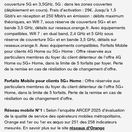
couverture 5G en 3,5GHz. 5G : dans les zones couvertes
(déploiement en cours). Frais d’activation : 29€. Jusqu’à 1,5
Gbit/s en réception et 250 Mbit/s en émission : débits maximum
théoriques, en Wifi 7, sous réserve de couverture 5G+ et en
bande 3,5 GHz, détails sur reseaux.orange.fr. Avec équipements
compatibles. Wifi 7 : en dual band, 2,4 GHz et 5 GHz sous
réserve de couverture 5G+ et en bande 3,5 GHz, détails sur
reseaux.orange.fr. Avec équipements compatibles. Forfaits Mobile
pour clients 4G Home ou 5G+ Home : Offre réservée aux
particuliers membres du foyer du client détenteur de l'offre 4G
Home ou 5G+ Home, dans la limite de 5 forfaits par foyer. Perte
de la remise en cas de résiliation ou de changement d’offre.
Forfaits Mobile pour clients 5G+ Home
: Offre réservée aux
particuliers membres du foyer du client détenteur de l'offre 5G+
Home, dans la limite de 5 forfaits. Perte de la remise en cas de
résiliation ou de changement d’offre.
Réseau mobile N°1 :
Selon l’enquête ARCEP 2025 d’évaluation
de la qualité de service des opérateurs mobiles métropolitains,
Orange est 1er ou 1er ex æquo sur 251 des 258 indicateurs
mesurés. En savoir plus sur le site
réseaux d'Orange