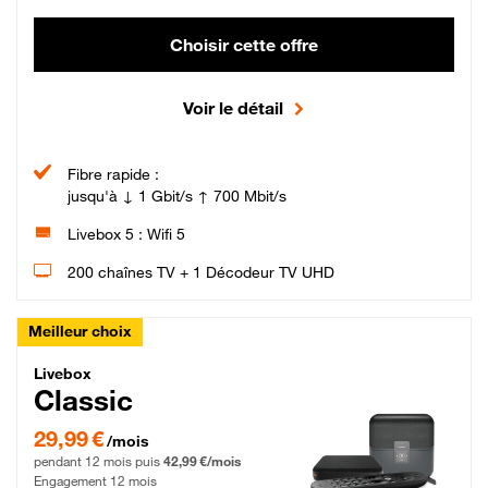
Choisir cette offre
Voir le détail
Fibre rapide :
jusqu'à ↓ 1 Gbit/s ↑ 700 Mbit/s
Livebox 5 : Wifi 5
200 chaînes TV + 1 Décodeur TV UHD
Meilleur choix
Livebox Classic Fibre
Livebox
Classic
29,99 € par mois pendant 12 mois puis 42,99 € par mois, Engagement 12 moi
29,99 €
/mois
pendant 12 mois puis
42,99 €/mois
Engagement 12 mois