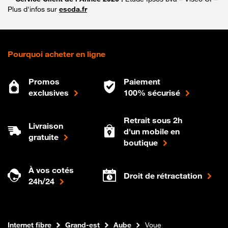
Plus d'infos sur
escda.fr
Pourquoi acheter en ligne
Promos
Paiement
exclusives
100% sécurisé
Retrait sous 2h
Livraison
d'un mobile en
gratuite
boutique
À vos cotés
Droit de rétractation
24h/24
Boutique Orange
Internet fibre
Grand-est
Aube
Voue