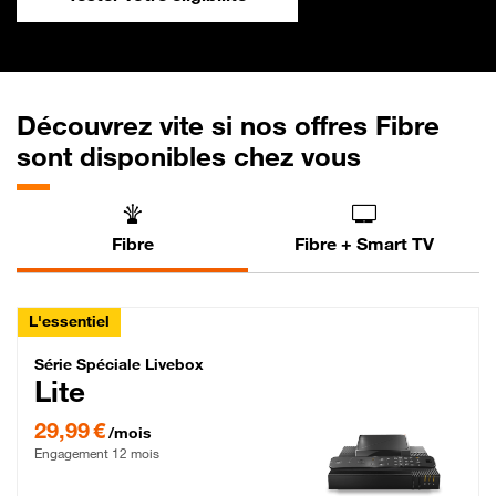
Découvrez vite si nos offres Fibre
sont disponibles chez vous
Fibre
Fibre + Smart TV
L'essentiel
Série Spéciale Livebox Lite Fibre
Série Spéciale Livebox
Lite
29,99 € par mois , Engagement 12 mois
29,99 €
/mois
Engagement 12 mois