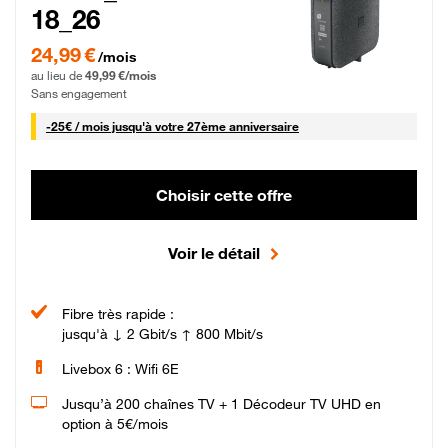
18_26
24,99 € par mois pendant 0 mois puis 49,99 € par mois, Sans engagement
24,99 €
/mois
au lieu de
49,99 €/mois
Sans engagement
25 € par mois
-
25€ / mois
jusqu'à votre 27ème anniversaire
Choisir cette offre
Voir le détail
Fibre très rapide :
jusqu'à ↓ 2 Gbit/s ↑ 800 Mbit/s
Livebox 6 : Wifi 6E
Jusqu’à 200 chaînes TV + 1 Décodeur TV UHD en
option à 5€/mois