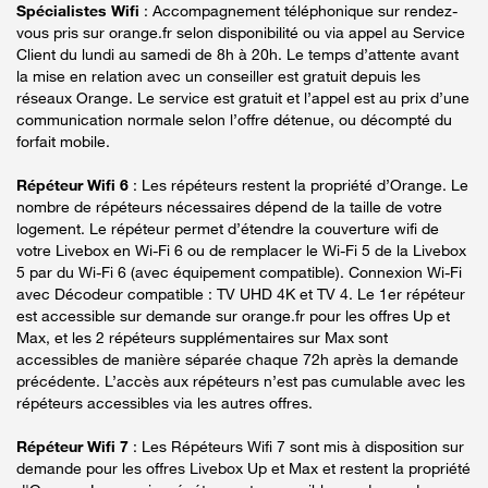
Spécialistes Wifi
: Accompagnement téléphonique sur rendez-
vous pris sur orange.fr selon disponibilité ou via appel au Service
Client du lundi au samedi de 8h à 20h. Le temps d’attente avant
la mise en relation avec un conseiller est gratuit depuis les
réseaux Orange. Le service est gratuit et l’appel est au prix d’une
communication normale selon l’offre détenue, ou décompté du
forfait mobile.
Répéteur Wifi 6
: Les répéteurs restent la propriété d’Orange. Le
nombre de répéteurs nécessaires dépend de la taille de votre
logement. Le répéteur permet d’étendre la couverture wifi de
votre Livebox en Wi-Fi 6 ou de remplacer le Wi-Fi 5 de la Livebox
5 par du Wi-Fi 6 (avec équipement compatible). Connexion Wi-Fi
avec Décodeur compatible : TV UHD 4K et TV 4. Le 1er répéteur
est accessible sur demande sur orange.fr pour les offres Up et
Max, et les 2 répéteurs supplémentaires sur Max sont
accessibles de manière séparée chaque 72h après la demande
précédente. L’accès aux répéteurs n’est pas cumulable avec les
répéteurs accessibles via les autres offres.
Répéteur Wifi 7
: Les Répéteurs Wifi 7 sont mis à disposition sur
demande pour les offres Livebox Up et Max et restent la propriété