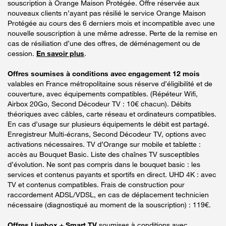
souscription à Orange Maison Protégée. Offre réservée aux
nouveaux clients n’ayant pas résilié le service Orange Maison
Protégée au cours des 6 derniers mois et incompatible avec une
nouvelle souscription à une même adresse. Perte de la remise en
cas de résiliation d’une des offres, de déménagement ou de
cession.
En savoir plus
.
Offres soumises à conditions avec engagement 12 mois
valables en France métropolitaine sous réserve d’éligibilité et de
couverture, avec équipements compatibles. (Répéteur Wifi,
Airbox 20Go, Second Décodeur TV : 10€ chacun). Débits
théoriques avec câbles, carte réseau et ordinateurs compatibles.
En cas d’usage sur plusieurs équipements le débit est partagé.
Enregistreur Multi-écrans, Second Décodeur TV, options avec
activations nécessaires. TV d’Orange sur mobile et tablette :
accès au Bouquet Basic. Liste des chaînes TV susceptibles
d’évolution. Ne sont pas compris dans le bouquet basic : les
services et contenus payants et sportifs en direct. UHD 4K : avec
TV et contenus compatibles. Frais de construction pour
raccordement ADSL/VDSL, en cas de déplacement technicien
nécessaire (diagnostiqué au moment de la souscription) : 119€.
Offres Livebox + Smart TV
soumises à conditions avec