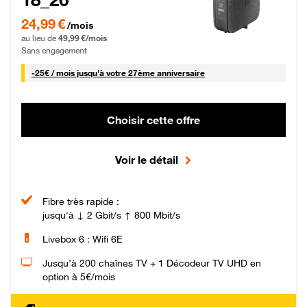
24,99 € par mois pendant 0 mois puis 49,99 € par mois, Sans engagement
24,99 €
/mois
au lieu de
49,99 €/mois
Sans engagement
25 € par mois
-
25€ / mois
jusqu'à votre 27ème anniversaire
Choisir cette offre
Voir le détail
Fibre très rapide :
jusqu'à ↓ 2 Gbit/s ↑ 800 Mbit/s
Livebox 6 : Wifi 6E
Jusqu’à 200 chaînes TV + 1 Décodeur TV UHD en
option à 5€/mois