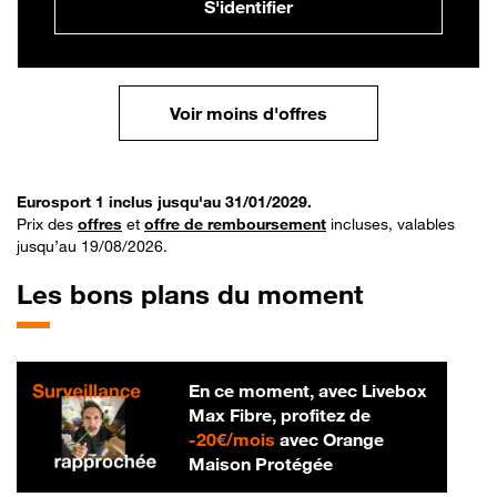
S'identifier
Voir moins d'offres
Eurosport 1 inclus jusqu'au 31/01/2029.
Prix des
offres
et
offre de remboursement
incluses, valables
jusqu’au 19/08/2026.
Les bons plans du moment
En ce moment, avec Livebox
Max Fibre, profitez de
20 € par mois
-
20€/mois
avec Orange
Maison Protégée