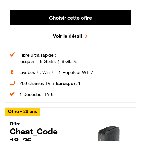
Choisir cette offre
Voir le détail
Fibre ultra rapide :
jusqu'à ↓ 8 Gbit/s ↑ 8 Gbit/s
Livebox 7 : Wifi 7 + 1 Répéteur Wifi 7
200 chaînes TV +
Eurosport 1
1 Décodeur TV 6
Offre - 26 ans
Cheat_Code Fibre_18_26
Offre
Cheat_Code
18_26