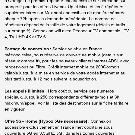
d'Orange. Le premier répéteur est accessible sur demande sur
orange.fr pour les offres Livebox Up et Max, et les 2 répéteurs
supplémentaires sur Max sont accessibles de manière séparée
chaque 72h après la demande précédente. Le nombre de
répéteurs dépend de la taille de votre logement (détails et tarifs
sur orange.fr). Connexion wifi avec Décodeur TV compatible : TV
4, TV UHD 4K et TV 6.
Partage de connexion :
Service valable en France
métropolitaine, sous réserve de couverture mobile (détails sur
réseaux.orange.fr), pour les nouveaux clients Internet ADSL avec
rendez-vous ou Fibre. Crédit internet mobile de 200Go/mois
valable jusqu'à la mise en service de votre accès internet et au
plus tard jusqu'à 12 mois suivant la souscription.
Les appels illimités
: Hors coût du service des numéros
spéciaux. Jusqu’à 250 correspondants différents/mois et 3h
maximum/appel. Voir la liste des destinations sur la fiche tarifaire
en vigueur.
Offre 5G+ Home (Flybox 5G+ nécessaire) :
Connexion
accessible exclusivement en France métropolitaine sous
couverture 5G en 3,5GHz. 5G : dans les zones couvertes