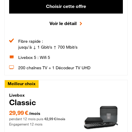
Choisir cette offre
Voir le détail
Fibre rapide :
jusqu'à ↓ 1 Gbit/s ↑ 700 Mbit/s
Livebox 5 : Wifi 5
200 chaînes TV + 1 Décodeur TV UHD
Meilleur choix
Livebox Classic Fibre
Livebox
Classic
29,99 € par mois pendant 12 mois puis 42,99 € par mois, Engagement 12 moi
29,99 €
/mois
pendant 12 mois puis
42,99 €/mois
Engagement 12 mois