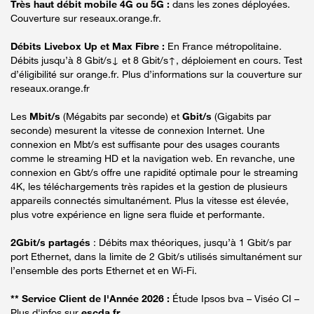
Très haut débit mobile 4G ou 5G :
dans les zones déployées.
Couverture sur reseaux.orange.fr.
Débits Livebox Up et Max Fibre :
En France métropolitaine.
Débits jusqu’à 8 Gbit/s↓ et 8 Gbit/s↑, déploiement en cours. Test
d’éligibilité sur orange.fr. Plus d’informations sur la couverture sur
reseaux.orange.fr
Les
Mbit/s
(Mégabits par seconde) et
Gbit/s
(Gigabits par
seconde) mesurent la vitesse de connexion Internet. Une
connexion en Mbt/s est suffisante pour des usages courants
comme le streaming HD et la navigation web. En revanche, une
connexion en Gbt/s offre une rapidité optimale pour le streaming
4K, les téléchargements très rapides et la gestion de plusieurs
appareils connectés simultanément. Plus la vitesse est élevée,
plus votre expérience en ligne sera fluide et performante.
2Gbit/s partagés
: Débits max théoriques, jusqu’à 1 Gbit/s par
port Ethernet, dans la limite de 2 Gbit/s utilisés simultanément sur
l’ensemble des ports Ethernet et en Wi-Fi.
** Service Client de l'Année 2026 :
Étude Ipsos bva – Viséo CI –
Plus d'infos sur
escda.fr