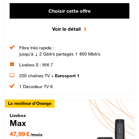
Choisir cette offre
Voir le détail
Fibre très rapide :
jusqu'à ↓ 2 Gbit/s partagés ↑ 800 Mbit/s
Livebox S : Wifi 7
200 chaînes TV +
Eurosport 1
1 Décodeur TV 6
Le meilleur d'Orange
Livebox Max Fibre
Livebox
Max
47,99 € par mois pendant 12 mois puis 57,99 € par mois, Engagement 12 moi
47,99 €
/mois