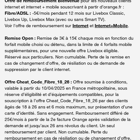
Offre de remboursement Bienvenue
pour les nouveaux clients
internet et internet + mobile souscrivant à partir d’orange.fr :
Fibre/ADSL :
-5€/mois pendant 12 mois sur Livebox Classic,
Livebox Up, Livebox Max (avec ou sans Smart TV).
Voir l'offre de remboursement sur
Internet
et
Internet+Mobile
.
Remise Open :
Remise de 3€ à 15€ chaque mois en fonction du
forfait mobile choisi ou détenu, dans la limite de 4 forfaits mobile
supplémentaires, pour une nouvelle offre Livebox éligible.
Réservé aux particuliers. Non cumulable. Perte de la remise en
cas de changement d'offre, de résiliation ou de demande de
suppression par le client internet.
Offre Cheat_Code_Fibre_18_26 :
Offre soumise à conditions,
valable à partir du 10/04/2025 en France métropolitaine, sous
réserve d’éligibilité et d’équipements compatibles, pour la
souscription à l’offre Cheat_Code_Fibre_18_26 par des clients
âgés de 18 à 26 ans et 6 mois maximum, sur présentation d’une
carte d’identité. Sans engagement. Remboursement différé de
25€/mois à partir de la 2e facture Orange après validation de la
demande et jusqu’aux 26 ans révolus du client. Un seul
remboursement par client. Non cumulable. Perte du
remboursement en cas de résiliation ou de changement d’offre.