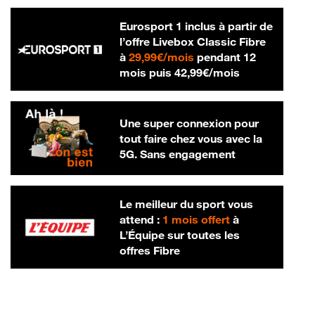
Eurosport 1 inclus à partir de
l’offre Livebox Classic Fibre
29,99 € par mois
à
29,99€/mois
pendant 12
42,99 € par m
mois puis
42,99€/mois
Une super connexion pour
tout faire chez vous avec la
5G. Sans engagement
Le meilleur du sport vous
attend :
1 mois offert
à
L’Équipe sur toutes les
offres Fibre