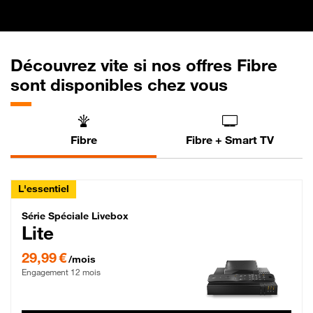
Découvrez vite si nos offres Fibre
sont disponibles chez vous
Fibre
Fibre + Smart TV
L'essentiel
Série Spéciale Livebox Lite Fibre
Série Spéciale Livebox
Lite
29,99 € par mois , Engagement 12 mois
29,99 €
/mois
Engagement 12 mois