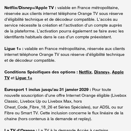
Netflix/Disney+/Apple TV :
valable en France métropolitaine,
réservée aux clients internet téléphone Orange TV sous réserve
d’éligibilité technique et de décodeur compatible. L'accès au
service nécessite la création et l'activation d'un compte auprès
de la plateforme. L’activation pourra également se faire avec les
identifiants habituels dans le cas d’un compte préexistant.
Ligue 1+ :
valable en France métropolitaine, réservée aux clients
internet téléphone Orange TV sous réserve d’éligibilité technique
et de décodeur compatible.
Conditions Spécifiques des options :
Netflix
,
Disney+
,
Apple
TV
et
Ligue 1+
Eurosport 1 inclus jusqu’au 31 janvier 2029 :
Pour toute
nouvelle souscription d’une offre Internet Orange éligible (Livebox
Classic, Livebox Up ou Livebox Max, hors
Cheat_Code_Fibre_18_26 et Séries Spéciales), sur ADSL ou sur
Fibre ou Smart TV. Cette inclusion concerne le flux linéaire de la
chaine (hors contenus à la demande et replay).
La TV d'Orange :
La TV à la demande Accès à certains