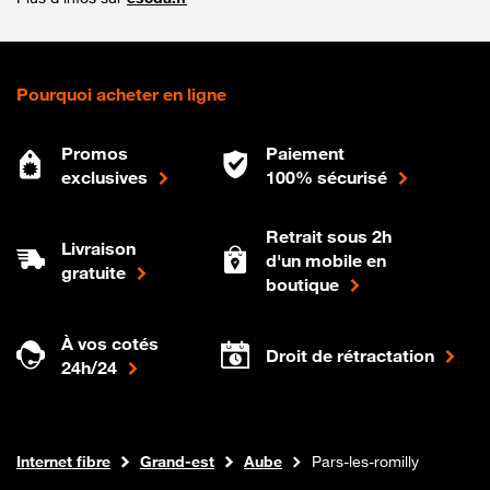
Pourquoi acheter en ligne
Promos
Paiement
exclusives
100% sécurisé
Retrait sous 2h
Livraison
d'un mobile en
gratuite
boutique
À vos cotés
Droit de rétractation
24h/24
Boutique Orange
Internet fibre
Grand-est
Aube
Pars-les-romilly