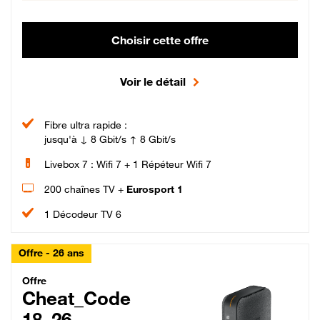
Choisir cette offre
Voir le détail
Fibre ultra rapide :
jusqu'à ↓ 8 Gbit/s ↑ 8 Gbit/s
Livebox 7 : Wifi 7 + 1 Répéteur Wifi 7
200 chaînes TV +
Eurosport 1
1 Décodeur TV 6
Offre - 26 ans
Cheat_Code Fibre_18_26
Offre
Cheat_Code
18_26