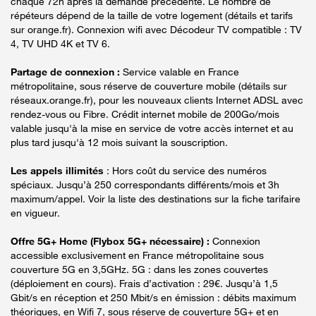
chaque 72h après la demande précédente. Le nombre de
répéteurs dépend de la taille de votre logement (détails et tarifs
sur orange.fr). Connexion wifi avec Décodeur TV compatible : TV
4, TV UHD 4K et TV 6.
Partage de connexion :
Service valable en France
métropolitaine, sous réserve de couverture mobile (détails sur
réseaux.orange.fr), pour les nouveaux clients Internet ADSL avec
rendez-vous ou Fibre. Crédit internet mobile de 200Go/mois
valable jusqu'à la mise en service de votre accès internet et au
plus tard jusqu'à 12 mois suivant la souscription.
Les appels illimités
: Hors coût du service des numéros
spéciaux. Jusqu’à 250 correspondants différents/mois et 3h
maximum/appel. Voir la liste des destinations sur la fiche tarifaire
en vigueur.
Offre 5G+ Home (Flybox 5G+ nécessaire) :
Connexion
accessible exclusivement en France métropolitaine sous
couverture 5G en 3,5GHz. 5G : dans les zones couvertes
(déploiement en cours). Frais d’activation : 29€. Jusqu’à 1,5
Gbit/s en réception et 250 Mbit/s en émission : débits maximum
théoriques, en Wifi 7, sous réserve de couverture 5G+ et en