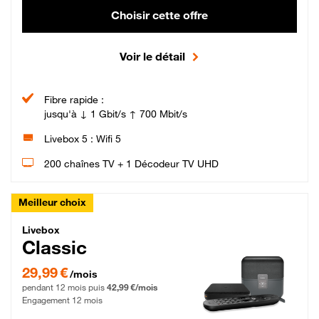
Choisir cette offre
Voir le détail
Fibre rapide :
jusqu'à ↓ 1 Gbit/s ↑ 700 Mbit/s
Livebox 5 : Wifi 5
200 chaînes TV + 1 Décodeur TV UHD
Meilleur choix
Livebox Classic Fibre
Livebox
Classic
29,99 € par mois pendant 12 mois puis 42,99 € par mois, Engagement 12 moi
29,99 €
/mois
pendant 12 mois puis
42,99 €/mois
Engagement 12 mois