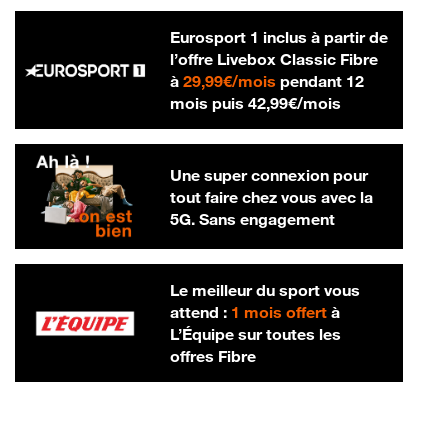
Eurosport 1 inclus à partir de
l’offre Livebox Classic Fibre
29,99 € par mois
à
29,99€/mois
pendant 12
42,99 € par m
mois puis
42,99€/mois
Une super connexion pour
tout faire chez vous avec la
5G. Sans engagement
Le meilleur du sport vous
attend :
1 mois offert
à
L’Équipe sur toutes les
offres Fibre