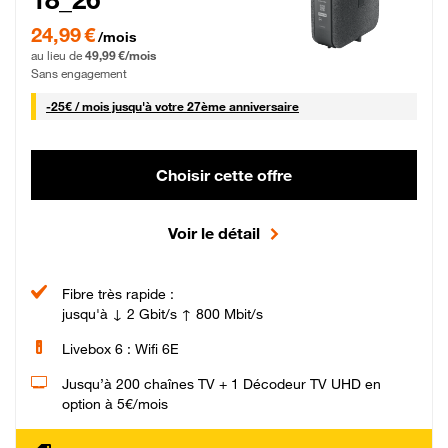
24,99 € par mois pendant 0 mois puis 49,99 € par mois, Sans engagement
24,99 €
/mois
au lieu de
49,99 €/mois
Sans engagement
25 € par mois
-
25€ / mois
jusqu'à votre 27ème anniversaire
Choisir cette offre
Voir le détail
Fibre très rapide :
jusqu'à ↓ 2 Gbit/s ↑ 800 Mbit/s
Livebox 6 : Wifi 6E
Jusqu’à 200 chaînes TV + 1 Décodeur TV UHD en
option à 5€/mois