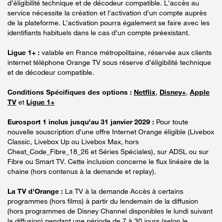
d’éligibilité technique et de décodeur compatible. L'accès au
service nécessite la création et l'activation d'un compte auprès
de la plateforme. L’activation pourra également se faire avec les
identifiants habituels dans le cas d’un compte préexistant.
Ligue 1+ :
valable en France métropolitaine, réservée aux clients
internet téléphone Orange TV sous réserve d’éligibilité technique
et de décodeur compatible.
Conditions Spécifiques des options :
Netflix
,
Disney+
,
Apple
TV
et
Ligue 1+
Eurosport 1 inclus jusqu’au 31 janvier 2029 :
Pour toute
nouvelle souscription d’une offre Internet Orange éligible (Livebox
Classic, Livebox Up ou Livebox Max, hors
Cheat_Code_Fibre_18_26 et Séries Spéciales), sur ADSL ou sur
Fibre ou Smart TV. Cette inclusion concerne le flux linéaire de la
chaine (hors contenus à la demande et replay).
La TV d'Orange :
La TV à la demande Accès à certains
programmes (hors films) à partir du lendemain de la diffusion
(hors programmes de Disney Channel disponibles le lundi suivant
la diffusion) pendant une période de 7 à 30 jours (selon le