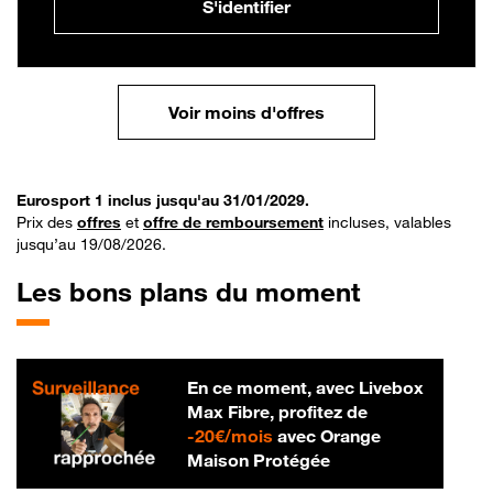
S'identifier
Voir moins d'offres
Eurosport 1 inclus jusqu'au 31/01/2029.
Prix des
offres
et
offre de remboursement
incluses, valables
jusqu’au 19/08/2026.
Les bons plans du moment
En ce moment, avec Livebox
Max Fibre, profitez de
20 € par mois
-
20€/mois
avec Orange
Maison Protégée