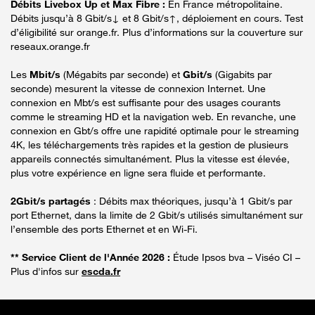
Débits Livebox Up et Max Fibre :
En France métropolitaine.
Débits jusqu’à 8 Gbit/s↓ et 8 Gbit/s↑, déploiement en cours. Test
d’éligibilité sur orange.fr. Plus d’informations sur la couverture sur
reseaux.orange.fr
Les
Mbit/s
(Mégabits par seconde) et
Gbit/s
(Gigabits par
seconde) mesurent la vitesse de connexion Internet. Une
connexion en Mbt/s est suffisante pour des usages courants
comme le streaming HD et la navigation web. En revanche, une
connexion en Gbt/s offre une rapidité optimale pour le streaming
4K, les téléchargements très rapides et la gestion de plusieurs
appareils connectés simultanément. Plus la vitesse est élevée,
plus votre expérience en ligne sera fluide et performante.
2Gbit/s partagés
: Débits max théoriques, jusqu’à 1 Gbit/s par
port Ethernet, dans la limite de 2 Gbit/s utilisés simultanément sur
l’ensemble des ports Ethernet et en Wi-Fi.
** Service Client de l'Année 2026 :
Étude Ipsos bva – Viséo CI –
Plus d'infos sur
escda.fr