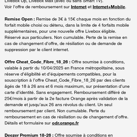
Livebox Up, Livebox Max (avec ou sans Smart TV).
Voir l'offre de remboursement sur
Internet
et
Internet+Mobile
.
Remise Open :
Remise de 3€ à 15€ chaque mois en fonction du
forfait mobile choisi ou détenu, dans la limite de 4 forfaits mobile
supplémentaires, pour une nouvelle offre Livebox éligible.
Réservé aux particuliers. Non cumulable. Perte de la remise en
cas de changement d'offre, de résiliation ou de demande de
suppression par le client internet.
Offre Cheat_Code_Fibre_18_26 :
Offre soumise à conditions,
valable à partir du 10/04/2025 en France métropolitaine, sous
réserve d’éligibilité et d’équipements compatibles, pour la
souscription à l’offre Cheat_Code_Fibre_18_26 par des clients
âgés de 18 à 26 ans et 6 mois maximum, sur présentation d’une
carte d’identité. Sans engagement. Remboursement différé de
25€/mois à partir de la 2e facture Orange après validation de la
demande et jusqu’aux 26 ans révolus du client. Un seul
remboursement par client. Non cumulable. Perte du
remboursement en cas de résiliation ou de changement d’offre.
Détails et formulaire sur
odr.orange.fr
Deezer Premium 18-26 :
Offre soumise à conditions en