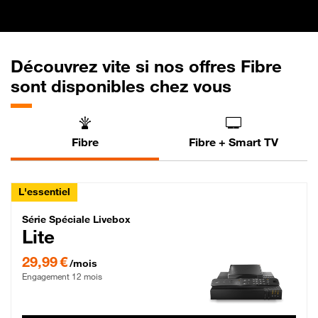
Découvrez vite si nos offres Fibre
sont disponibles chez vous
Fibre
Fibre + Smart TV
L'essentiel
Série Spéciale Livebox Lite Fibre
Série Spéciale Livebox
Lite
29,99 € par mois , Engagement 12 mois
29,99 €
/mois
Engagement 12 mois