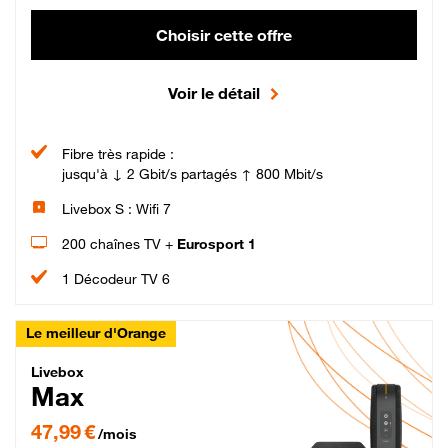
Choisir cette offre
Voir le détail
Fibre très rapide :
jusqu'à ↓ 2 Gbit/s partagés ↑ 800 Mbit/s
Livebox S : Wifi 7
200 chaînes TV +
Eurosport 1
1 Décodeur TV 6
Le meilleur d'Orange
Livebox Max Fibre
Livebox
Max
47,99 € par mois pendant 12 mois puis 57,99 € par mois, Engagement 12 moi
47,99 €
/mois