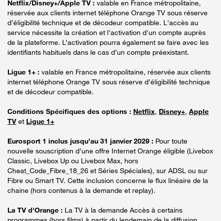
Netflix/Disney+/Apple TV :
valable en France métropolitaine,
réservée aux clients internet téléphone Orange TV sous réserve
d’éligibilité technique et de décodeur compatible. L'accès au
service nécessite la création et l'activation d'un compte auprès
de la plateforme. L’activation pourra également se faire avec les
identifiants habituels dans le cas d’un compte préexistant.
Ligue 1+ :
valable en France métropolitaine, réservée aux clients
internet téléphone Orange TV sous réserve d’éligibilité technique
et de décodeur compatible.
Conditions Spécifiques des options :
Netflix
,
Disney+
,
Apple
TV
et
Ligue 1+
Eurosport 1 inclus jusqu’au 31 janvier 2029 :
Pour toute
nouvelle souscription d’une offre Internet Orange éligible (Livebox
Classic, Livebox Up ou Livebox Max, hors
Cheat_Code_Fibre_18_26 et Séries Spéciales), sur ADSL ou sur
Fibre ou Smart TV. Cette inclusion concerne le flux linéaire de la
chaine (hors contenus à la demande et replay).
La TV d'Orange :
La TV à la demande Accès à certains
programmes (hors films) à partir du lendemain de la diffusion