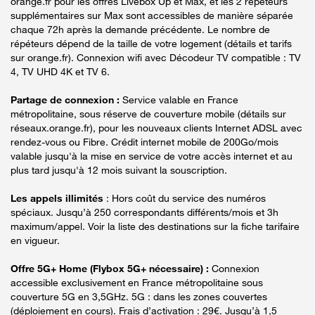
orange.fr pour les offres Livebox Up et Max, et les 2 répéteurs
supplémentaires sur Max sont accessibles de manière séparée
chaque 72h après la demande précédente. Le nombre de
répéteurs dépend de la taille de votre logement (détails et tarifs
sur orange.fr). Connexion wifi avec Décodeur TV compatible : TV
4, TV UHD 4K et TV 6.
Partage de connexion :
Service valable en France
métropolitaine, sous réserve de couverture mobile (détails sur
réseaux.orange.fr), pour les nouveaux clients Internet ADSL avec
rendez-vous ou Fibre. Crédit internet mobile de 200Go/mois
valable jusqu'à la mise en service de votre accès internet et au
plus tard jusqu'à 12 mois suivant la souscription.
Les appels illimités
: Hors coût du service des numéros
spéciaux. Jusqu’à 250 correspondants différents/mois et 3h
maximum/appel. Voir la liste des destinations sur la fiche tarifaire
en vigueur.
Offre 5G+ Home (Flybox 5G+ nécessaire) :
Connexion
accessible exclusivement en France métropolitaine sous
couverture 5G en 3,5GHz. 5G : dans les zones couvertes
(déploiement en cours). Frais d’activation : 29€. Jusqu’à 1,5