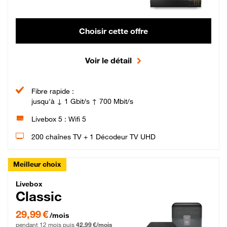
Choisir cette offre
Voir le détail
Fibre rapide :
jusqu'à ↓ 1 Gbit/s ↑ 700 Mbit/s
Livebox 5 : Wifi 5
200 chaînes TV + 1 Décodeur TV UHD
Meilleur choix
Livebox Classic Fibre
Livebox
Classic
29,99 € par mois pendant 12 mois puis 42,99 € par mois, Engagement 12 moi
29,99 €
/mois
pendant 12 mois puis
42,99 €/mois