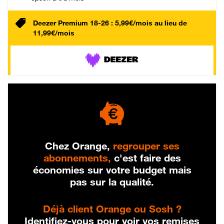
Deezer Premium 18-26 : 5,99€/mois au lieu de
11,99€/mois
Chez Orange,
regrouper ses
abonnements,
c'est faire des
économies sur votre budget mais
pas sur la qualité.
Déjà client Orange ou Sosh ?
Identifiez-vous pour voir vos remises