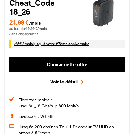
Cheat_Code
18_26
24,99 € par mois pendant 0 mois puis 49,99 € par mois, Sans engagement
24,99 €
/mois
au lieu de
49,99 €/mois
Sans engagement
25 € par mois
-
25€ / mois
jusqu'à votre 27ème anniversaire
Choisir cette offre
Voir le détail
Fibre très rapide :
jusqu'à ↓ 2 Gbit/s ↑ 800 Mbit/s
Livebox 6 : Wifi 6E
Jusqu’à 200 chaînes TV + 1 Décodeur TV UHD en
option à 5€/mois