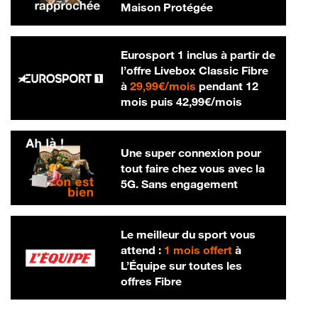
Maison Protégée
Eurosport 1 inclus à partir de
l’offre Livebox Classic Fibre
29,99 € par mois
à
29,99€/mois
pendant 12
42,99 € par m
mois puis
42,99€/mois
Une super connexion pour
tout faire chez vous avec la
5G. Sans engagement
Le meilleur du sport vous
attend :
1 mois offert
à
L’Équipe sur toutes les
offres Fibre