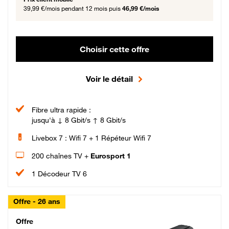
39,99 €/mois
pendant 12 mois puis
46,99 €/mois
Choisir cette offre
Voir le détail
Fibre ultra rapide :
jusqu'à ↓ 8 Gbit/s ↑ 8 Gbit/s
Livebox 7 : Wifi 7 + 1 Répéteur Wifi 7
200 chaînes TV +
Eurosport 1
1 Décodeur TV 6
Offre - 26 ans
Cheat_Code Fibre_18_26
Offre