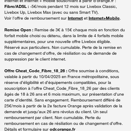
internet et internet + mobile souscrivant à partir d’orange.fr :
Fibre/ADSL :
-5€/mois pendant 12 mois sur Livebox Classic,
Livebox Up, Livebox Max (avec ou sans Smart TV).
Voir l'offre de remboursement sur
Internet
et
Internet+Mobile
.
Remise Open :
Remise de 3€ à 15€ chaque mois en fonction du
forfait mobile choisi ou détenu, dans la limite de 4 forfaits mobile
supplémentaires, pour une nouvelle offre Livebox éligible.
Réservé aux particuliers. Non cumulable. Perte de la remise en
cas de changement d'offre, de résiliation ou de demande de
suppression par le client internet.
Offre Cheat_Code_Fibre_18_26 :
Offre soumise à conditions,
valable à partir du 10/04/2025 en France métropolitaine, sous
réserve d’éligibilité et d’équipements compatibles, pour la
souscription à l’offre Cheat_Code_Fibre_18_26 par des clients
âgés de 18 à 26 ans et 6 mois maximum, sur présentation d’une
carte d’identité. Sans engagement. Remboursement différé de
25€/mois à partir de la 2e facture Orange après validation de la
demande et jusqu’aux 26 ans révolus du client. Un seul
remboursement par client. Non cumulable. Perte du
remboursement en cas de résiliation ou de changement d’offre.
Détails et formulaire sur
odr.orange.fr