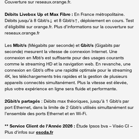
Couverture sur reseaux.orange.fr.
Débits Livebox Up et Max Fibre :
En France métropolitaine.
Débits jusqu’à 8 Gbit/s↓ et 8 Gbit/s↑, déploiement en cours. Test
d’éligibilité sur orange.fr. Plus d’informations sur la couverture sur
reseaux.orange.fr
Les
Mbit/s
(Mégabits par seconde) et
Gbit/s
(Gigabits par
seconde) mesurent la vitesse de connexion Internet. Une
connexion en Mbt/s est suffisante pour des usages courants
comme le streaming HD et la navigation web. En revanche, une
connexion en Gbt/s offre une rapidité optimale pour le streaming
4K, les téléchargements très rapides et la gestion de plusieurs
appareils connectés simultanément. Plus la vitesse est élevée,
plus votre expérience en ligne sera fluide et performante.
2Gbit/s partagés
: Débits max théoriques, jusqu’à 1 Gbit/s par
port Ethernet, dans la limite de 2 Gbit/s utilisés simultanément sur
l’ensemble des ports Ethernet et en Wi-Fi.
** Service Client de l'Année 2026 :
Étude Ipsos bva – Viséo CI –
Plus d'infos sur
escda.fr