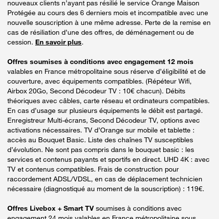
nouveaux clients n’ayant pas résilié le service Orange Maison
Protégée au cours des 6 derniers mois et incompatible avec une
nouvelle souscription à une même adresse. Perte de la remise en
cas de résiliation d’une des offres, de déménagement ou de
cession.
En savoir plus
.
Offres soumises à conditions avec engagement 12 mois
valables en France métropolitaine sous réserve d’éligibilité et de
couverture, avec équipements compatibles. (Répéteur Wifi,
Airbox 20Go, Second Décodeur TV : 10€ chacun). Débits
théoriques avec câbles, carte réseau et ordinateurs compatibles.
En cas d’usage sur plusieurs équipements le débit est partagé.
Enregistreur Multi-écrans, Second Décodeur TV, options avec
activations nécessaires. TV d’Orange sur mobile et tablette :
accès au Bouquet Basic. Liste des chaînes TV susceptibles
d’évolution. Ne sont pas compris dans le bouquet basic : les
services et contenus payants et sportifs en direct. UHD 4K : avec
TV et contenus compatibles. Frais de construction pour
raccordement ADSL/VDSL, en cas de déplacement technicien
nécessaire (diagnostiqué au moment de la souscription) : 119€.
Offres Livebox + Smart TV
soumises à conditions avec
engagement 24 mois valables en France métropolitaine sous