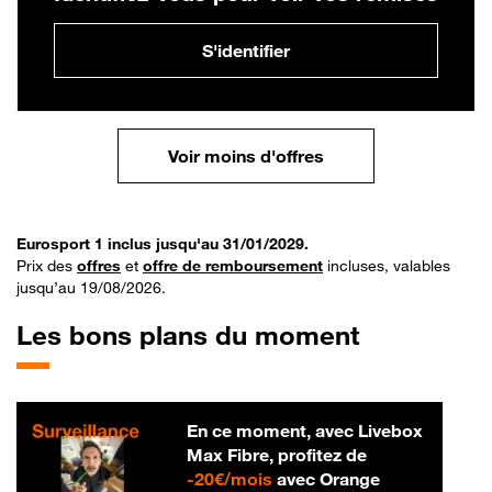
S'identifier
Voir moins d'offres
Eurosport 1 inclus jusqu'au 31/01/2029.
Prix des
offres
et
offre de remboursement
incluses, valables
jusqu’au 19/08/2026.
Les bons plans du moment
En ce moment, avec Livebox
Max Fibre, profitez de
20 € par mois
-
20€/mois
avec Orange