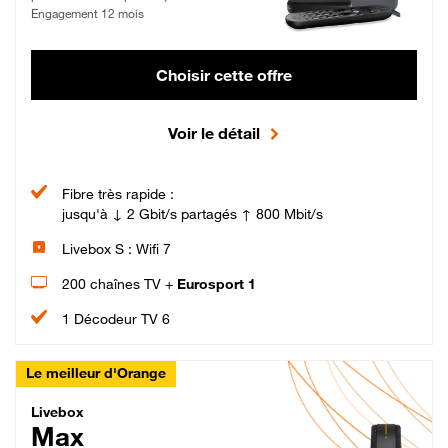
Engagement 12 mois
Choisir cette offre
Voir le détail
Fibre très rapide :
jusqu'à ↓ 2 Gbit/s partagés ↑ 800 Mbit/s
Livebox S : Wifi 7
200 chaînes TV +
Eurosport 1
1 Décodeur TV 6
Le meilleur d'Orange
Livebox Max Fibre
Livebox
Max