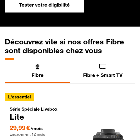
Tester votre éligibilité
Découvrez vite si nos offres Fibre
sont disponibles chez vous
Fibre
Fibre + Smart TV
L'essentiel
Série Spéciale Livebox Lite Fibre
Série Spéciale Livebox
Lite
29,99 € par mois , Engagement 12 mois
29,99 €
/mois
Engagement 12 mois