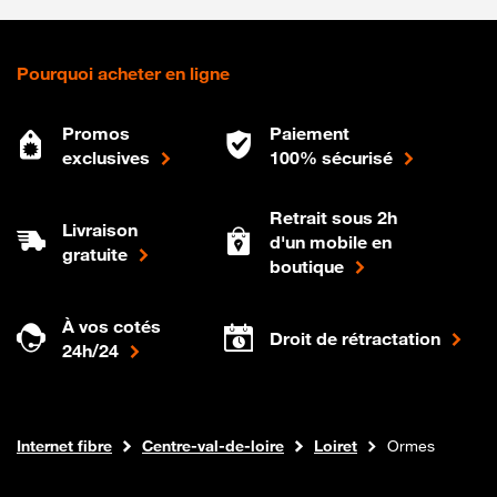
Pourquoi acheter en ligne
Promos
Paiement
exclusives
100% sécurisé
Retrait sous 2h
Livraison
d'un mobile en
gratuite
boutique
À vos cotés
Droit de rétractation
24h/24
Boutique Orange
Internet fibre
Centre-val-de-loire
Loiret
Ormes