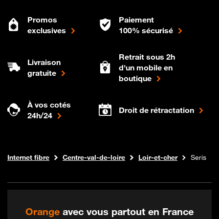
Promos
Paiement
exclusives
100% sécurisé
Retrait sous 2h
Livraison
d'un mobile en
gratuite
boutique
À vos cotés
Droit de rétractation
24h/24
Boutique Orange
Internet fibre
Centre-val-de-loire
Loir-et-cher
Seris