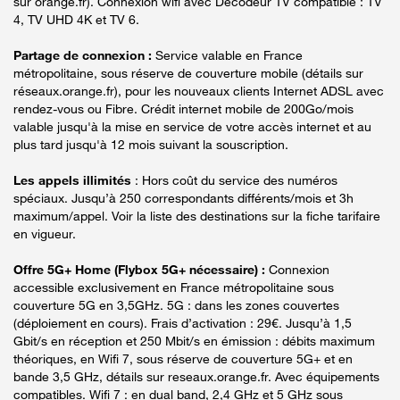
sur orange.fr). Connexion wifi avec Décodeur TV compatible : TV
4, TV UHD 4K et TV 6.
Partage de connexion :
Service valable en France
métropolitaine, sous réserve de couverture mobile (détails sur
réseaux.orange.fr), pour les nouveaux clients Internet ADSL avec
rendez-vous ou Fibre. Crédit internet mobile de 200Go/mois
valable jusqu'à la mise en service de votre accès internet et au
plus tard jusqu'à 12 mois suivant la souscription.
Les appels illimités
: Hors coût du service des numéros
spéciaux. Jusqu’à 250 correspondants différents/mois et 3h
maximum/appel. Voir la liste des destinations sur la fiche tarifaire
en vigueur.
Offre 5G+ Home (Flybox 5G+ nécessaire) :
Connexion
accessible exclusivement en France métropolitaine sous
couverture 5G en 3,5GHz. 5G : dans les zones couvertes
(déploiement en cours). Frais d’activation : 29€. Jusqu’à 1,5
Gbit/s en réception et 250 Mbit/s en émission : débits maximum
théoriques, en Wifi 7, sous réserve de couverture 5G+ et en
bande 3,5 GHz, détails sur reseaux.orange.fr. Avec équipements
compatibles. Wifi 7 : en dual band, 2,4 GHz et 5 GHz sous