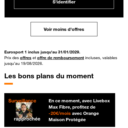
S'identifier
Voir moins d'offres
Eurosport 1 inclus jusqu'au 31/01/2029.
Prix des
offres
et
offre de remboursement
incluses, valables
jusqu’au 19/08/2026.
Les bons plans du moment
En ce moment, avec Livebox
Max Fibre, profitez de
20 € par mois
-
20€/mois
avec Orange
Maison Protégée