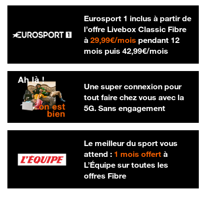
Eurosport 1 inclus à partir de
l’offre Livebox Classic Fibre
29,99 € par mois
à
29,99€/mois
pendant 12
42,99 € par m
mois puis
42,99€/mois
Une super connexion pour
tout faire chez vous avec la
5G. Sans engagement
Le meilleur du sport vous
attend :
1 mois offert
à
L’Équipe sur toutes les
offres Fibre