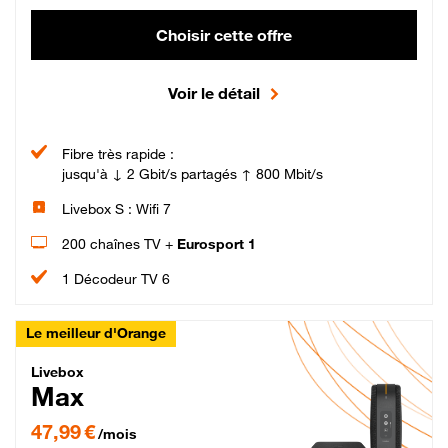
Choisir cette offre
Voir le détail
Fibre très rapide :
jusqu'à ↓ 2 Gbit/s partagés ↑ 800 Mbit/s
Livebox S : Wifi 7
200 chaînes TV +
Eurosport 1
1 Décodeur TV 6
Le meilleur d'Orange
Livebox Max Fibre
Livebox
Max
47,99 € par mois pendant 12 mois puis 57,99 € par mois, Engagement 12 moi
47,99 €
/mois