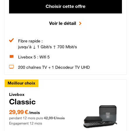
Choisir cette offre
Voir le détail
Fibre rapide :
jusqu'à ↓ 1 Gbit/s ↑ 700 Mbit/s
Livebox 5 : Wifi 5
200 chaînes TV + 1 Décodeur TV UHD
Meilleur choix
Livebox Classic Fibre
Livebox
Classic
29,99 € par mois pendant 12 mois puis 42,99 € par mois, Engagement 12 moi
29,99 €
/mois
pendant 12 mois puis
42,99 €/mois
Engagement 12 mois