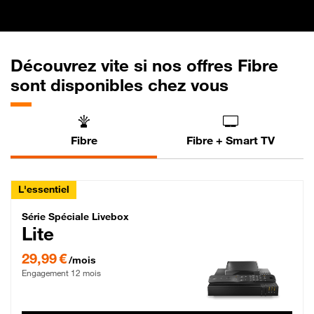
Découvrez vite si nos offres Fibre
sont disponibles chez vous
Fibre
Fibre + Smart TV
L'essentiel
Série Spéciale Livebox Lite Fibre
Série Spéciale Livebox
Lite
29,99 € par mois , Engagement 12 mois
29,99 €
/mois
Engagement 12 mois