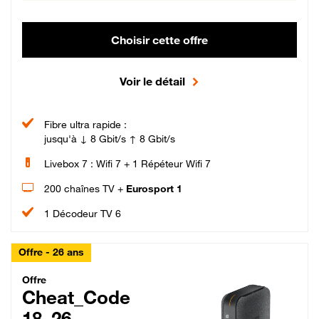
Choisir cette offre
Voir le détail
Fibre ultra rapide :
jusqu'à ↓ 8 Gbit/s ↑ 8 Gbit/s
Livebox 7 : Wifi 7 + 1 Répéteur Wifi 7
200 chaînes TV +
Eurosport 1
1 Décodeur TV 6
Offre - 26 ans
Cheat_Code Fibre_18_26
Offre
Cheat_Code
18_26