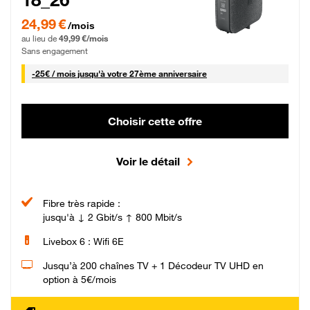
24,99 € par mois pendant 0 mois puis 49,99 € par mois, Sans engagement
24,99 €
/mois
au lieu de
49,99 €/mois
Sans engagement
25 € par mois
-
25€ / mois
jusqu'à votre 27ème anniversaire
Choisir cette offre
Voir le détail
Fibre très rapide :
jusqu'à ↓ 2 Gbit/s ↑ 800 Mbit/s
Livebox 6 : Wifi 6E
Jusqu’à 200 chaînes TV + 1 Décodeur TV UHD en
option à 5€/mois