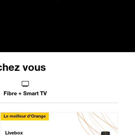
 chez vous
Fibre + Smart TV
Le meilleur d'Orange
Livebox Max Fibre
Livebox