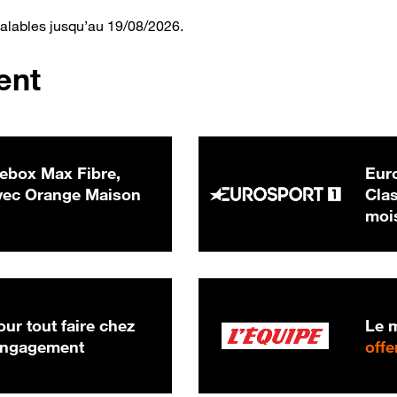
valables jusqu’au 19/08/2026.
ent
ebox Max Fibre,
Euro
 € par mois
ec Orange Maison
Clas
moi
ur tout faire chez
Le m
 engagement
offe