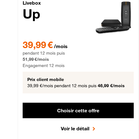
Livebox Up Fibre
Livebox
Up
39,99 € par mois pendant 12 mois puis 51,99 € par mois,
39,99 €
/mois
pendant 12 mois puis
51,99 €/mois
Engagement 12 mois
Prix client mobile
39,99 €/mois
pendant 12 mois puis
46,99 €/mois
Choisir cette offre
Voir le détail