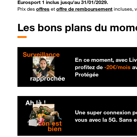
Eurosport 1 inclus jusqu'au 31/01/2029.
Prix des
offres
et
offre de remboursement
incluses, 
Les bons plans du mom
En ce moment, avec Liv
20
profitez de
-
20€/mois
av
Protégée
Une super connexion po
vous avec la 5G. Sans