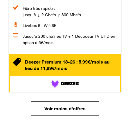
Fibre très rapide :
jusqu'à ↓ 2 Gbit/s ↑ 800 Mbit/s
Livebox 6 : Wifi 6E
Jusqu’à 200 chaînes TV + 1 Décodeur TV UHD en
option à 5€/mois
Deezer Premium 18-26 : 5,99€/mois au
lieu de 11,99€/mois
Voir moins d'offres