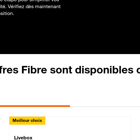
té. Vérifiez dès maintenant
sition.
fres Fibre sont disponibles
Meilleur choix
Lite Fibre
Livebox Classic Fibre
Livebox