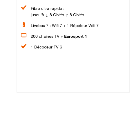
Fibre ultra rapide :
jusqu'à ↓ 8 Gbit/s ↑ 8 Gbit/s
Livebox 7 : Wifi 7 + 1 Répéteur Wifi 7
200 chaînes TV +
Eurosport 1
1 Décodeur TV 6