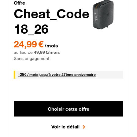
Cheat_Code Fibre_18_26
Offre
Cheat_Code
18_26
 Engagement 12 mois
24,99 € par mois pendant 0 mois puis 49,99 € par mois, Sans 
24,99 €
/mois
au lieu de
49,99 €/mois
Sans engagement
25 € par mois
-
25€ / mois
jusqu'à votre 27ème anniversaire
Choisir cette offre
Voir le détail