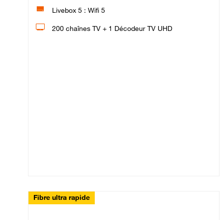
Livebox 5 : Wifi 5
200 chaînes TV + 1 Décodeur TV UHD
Fibre ultra rapide