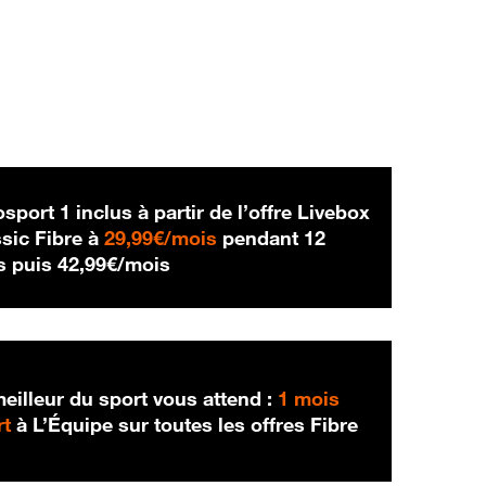
sport 1 inclus à partir de l’offre Livebox
29,99 € par mois
sic Fibre à
29,99€/mois
pendant 12
42,99 € par mois
s puis
42,99€/mois
eilleur du sport vous attend :
1 mois
rt
à L’Équipe sur toutes les offres Fibre