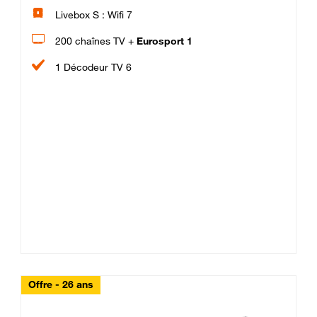
Livebox S : Wifi 7
200 chaînes TV +
Eurosport 1
1 Décodeur TV 6
Offre - 26 ans