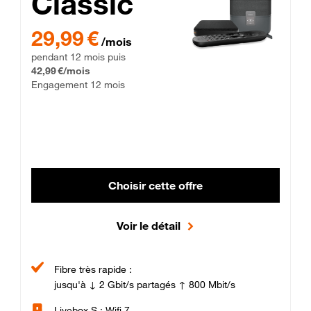
Classic
29,99 € par mois pendant 12 mois puis 42,99 € par mois, Enga
29,99 €
/mois
pendant 12 mois puis
42,99 €/mois
Engagement 12 mois
Choisir cette offre
Voir le détail
Fibre très rapide :
jusqu'à ↓ 2 Gbit/s partagés ↑ 800 Mbit/s
Livebox S : Wifi 7