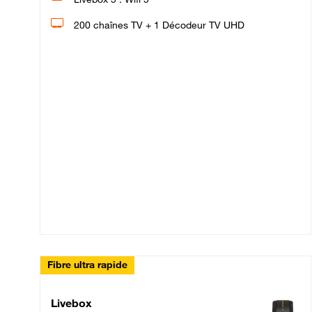
200 chaînes TV + 1 Décodeur TV UHD
Fibre ultra rapide
Livebox Up Fibre
Livebox