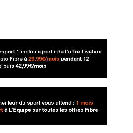
sport 1 inclus à partir de l’offre Livebox
29,99 € par mois
sic Fibre à
29,99€/mois
pendant 12
42,99 € par mois
s puis
42,99€/mois
eilleur du sport vous attend :
1 mois
rt
à L’Équipe sur toutes les offres Fibre