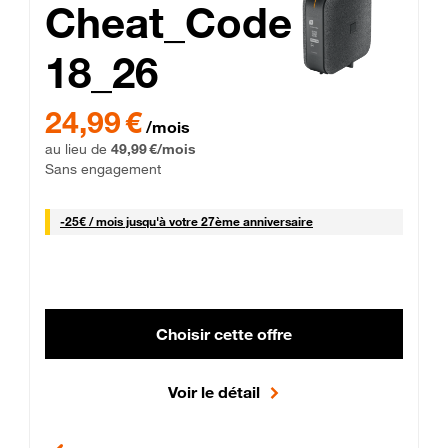
Cheat_Code
18_26
 Engagement 12 mois
24,99 € par mois pendant 0 mois puis 49,99 € par mois, Sans 
24,99 €
/mois
au lieu de
49,99 €/mois
Sans engagement
25 € par mois
-
25€ / mois
jusqu'à votre 27ème anniversaire
Choisir cette offre
Voir le détail