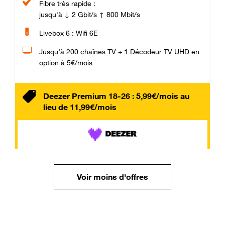
Fibre très rapide :
jusqu'à ↓ 2 Gbit/s ↑ 800 Mbit/s
Livebox 6 : Wifi 6E
Jusqu’à 200 chaînes TV + 1 Décodeur TV UHD en
option à 5€/mois
Deezer Premium 18-26 : 5,99€/mois au
lieu de 11,99€/mois
Voir moins d'offres