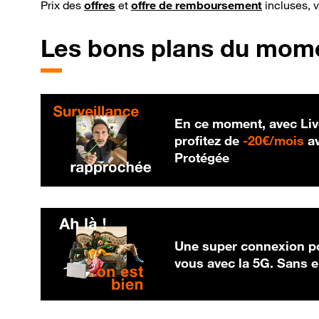
Prix des
offres
et
offre de remboursement
incluses, 
Les bons plans du mom
En ce moment, avec Liv
20
profitez de
-
20€/mois
av
Protégée
Une super connexion po
vous avec la 5G. Sans