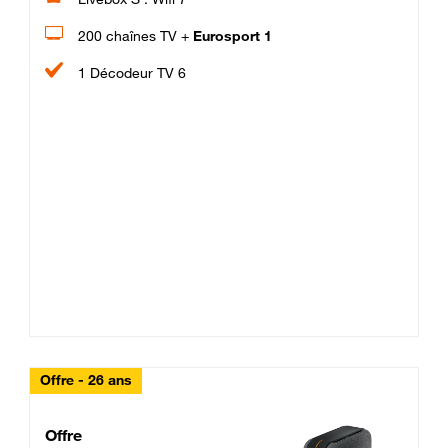
200 chaînes TV +
Eurosport 1
1 Décodeur TV 6
Offre - 26 ans
Cheat_Code Fibre_18_26
Offre