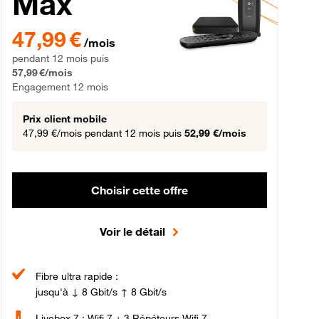
Max
gement 12 mois
47,99 € par mois pendant 12 mois puis 57,99 € par mois, Engageme
47,99 €
/mois
pendant 12 mois puis
57,99 €/mois
Engagement 12 mois
Prix client mobile
47,99 €/mois
pendant 12 mois puis
52,99 €/mois
Choisir cette offre
Voir le détail
Fibre ultra rapide :
jusqu'à ↓ 8 Gbit/s ↑ 8 Gbit/s
Livebox 7 : Wifi 7 + 3 Répéteurs Wifi 7