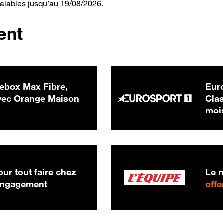
valables jusqu’au 19/08/2026.
ent
ebox Max Fibre,
Euro
 € par mois
ec Orange Maison
Clas
moi
ur tout faire chez
Le m
 engagement
offe