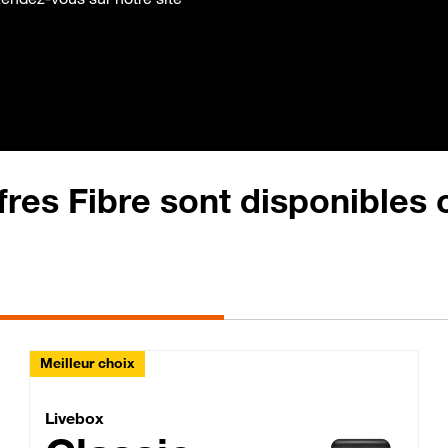
fres Fibre sont disponibles
Meilleur choix
Lite Fibre
Livebox Classic Fibre
Livebox