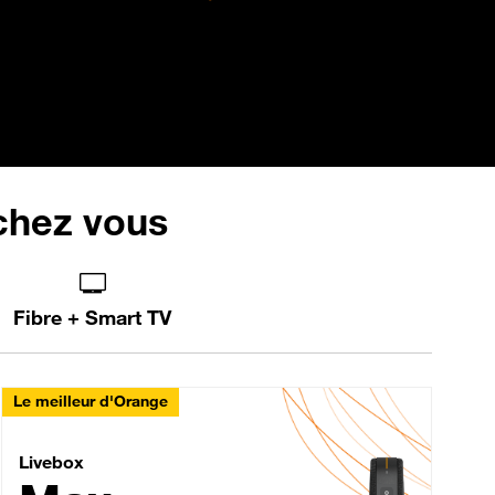
 chez vous
Fibre + Smart TV
Le meilleur d'Orange
Livebox Max Fibre
Livebox