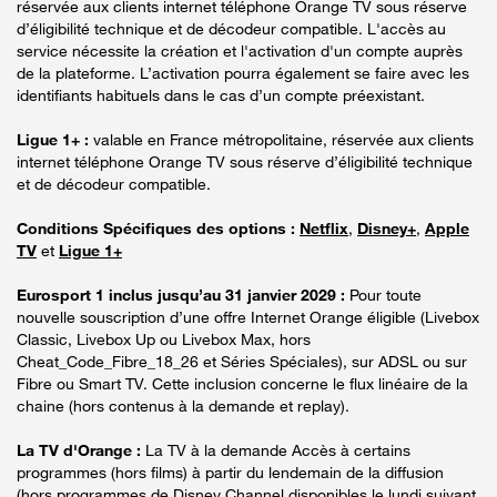
réservée aux clients internet téléphone Orange TV sous réserve
d’éligibilité technique et de décodeur compatible. L'accès au
service nécessite la création et l'activation d'un compte auprès
de la plateforme. L’activation pourra également se faire avec les
identifiants habituels dans le cas d’un compte préexistant.
Ligue 1+ :
valable en France métropolitaine, réservée aux clients
internet téléphone Orange TV sous réserve d’éligibilité technique
et de décodeur compatible.
Conditions Spécifiques des options :
Netflix
,
Disney+
,
Apple
TV
et
Ligue 1+
Eurosport 1 inclus jusqu’au 31 janvier 2029 :
Pour toute
nouvelle souscription d’une offre Internet Orange éligible (Livebox
Classic, Livebox Up ou Livebox Max, hors
Cheat_Code_Fibre_18_26 et Séries Spéciales), sur ADSL ou sur
Fibre ou Smart TV. Cette inclusion concerne le flux linéaire de la
chaine (hors contenus à la demande et replay).
La TV d'Orange :
La TV à la demande Accès à certains
programmes (hors films) à partir du lendemain de la diffusion
(hors programmes de Disney Channel disponibles le lundi suivant