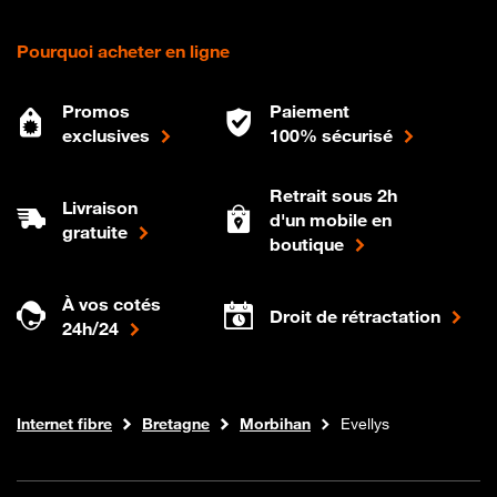
Pourquoi acheter en ligne
Promos
Paiement
exclusives
100% sécurisé
Retrait sous 2h
Livraison
d'un mobile en
gratuite
boutique
À vos cotés
Droit de rétractation
24h/24
Boutique Orange
Internet fibre
Bretagne
Morbihan
Evellys