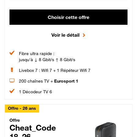
Choisir cette offre
Voir le détail
Fibre ultra rapide :
jusqu'à ↓ 8 Gbit/s ↑ 8 Gbit/s
Livebox 7 : Wifi 7 + 1 Répéteur Wifi 7
200 chaînes TV +
Eurosport 1
1 Décodeur TV 6
Offre - 26 ans
Cheat_Code Fibre_18_26
Offre
Cheat_Code
18_26