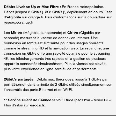
Débits Livebox Up et Max Fibre :
En France métropolitaine.
Débits jusqu’à 8 Gbit/s↓ et 8 Gbit/s↑, déploiement en cours. Test
d’éligibilité sur orange.fr. Plus d’informations sur la couverture sur
reseaux.orange.fr
Les
Mbit/s
(Mégabits par seconde) et
Gbit/s
(Gigabits par
seconde) mesurent la vitesse de connexion Internet. Une
connexion en Mbt/s est suffisante pour des usages courants
comme le streaming HD et la navigation web. En revanche, une
connexion en Gbt/s offre une rapidité optimale pour le streaming
4K, les téléchargements très rapides et la gestion de plusieurs
appareils connectés simultanément. Plus la vitesse est élevée,
plus votre expérience en ligne sera fluide et performante.
2Gbit/s partagés
: Débits max théoriques, jusqu’à 1 Gbit/s par
port Ethernet, dans la limite de 2 Gbit/s utilisés simultanément sur
l’ensemble des ports Ethernet et en Wi-Fi.
** Service Client de l'Année 2026 :
Étude Ipsos bva – Viséo CI –
Plus d'infos sur
escda.fr