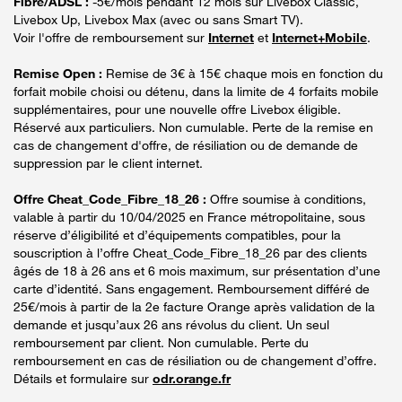
Fibre/ADSL :
-5€/mois pendant 12 mois sur Livebox Classic,
Livebox Up, Livebox Max (avec ou sans Smart TV).
Voir l'offre de remboursement sur
Internet
et
Internet+Mobile
.
Remise Open :
Remise de 3€ à 15€ chaque mois en fonction du
forfait mobile choisi ou détenu, dans la limite de 4 forfaits mobile
supplémentaires, pour une nouvelle offre Livebox éligible.
Réservé aux particuliers. Non cumulable. Perte de la remise en
cas de changement d'offre, de résiliation ou de demande de
suppression par le client internet.
Offre Cheat_Code_Fibre_18_26 :
Offre soumise à conditions,
valable à partir du 10/04/2025 en France métropolitaine, sous
réserve d’éligibilité et d’équipements compatibles, pour la
souscription à l’offre Cheat_Code_Fibre_18_26 par des clients
âgés de 18 à 26 ans et 6 mois maximum, sur présentation d’une
carte d’identité. Sans engagement. Remboursement différé de
25€/mois à partir de la 2e facture Orange après validation de la
demande et jusqu’aux 26 ans révolus du client. Un seul
remboursement par client. Non cumulable. Perte du
remboursement en cas de résiliation ou de changement d’offre.
Détails et formulaire sur
odr.orange.fr