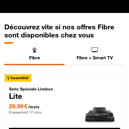
Découvrez vite si nos offres Fibre
sont disponibles chez vous
Fibre
Fibre + Smart TV
L'essentiel
Série Spéciale Livebox Lite Fibre
Série Spéciale Livebox
Lite
29,99 € par mois , Engagement 12 mois
29,99 €
/mois
Engagement 12 mois