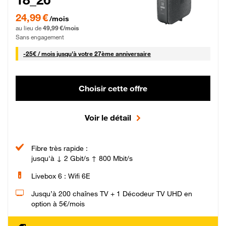
24,99 € par mois pendant 0 mois puis 49,99 € par mois, Sans engagement
24,99 €
/mois
au lieu de
49,99 €/mois
Sans engagement
25 € par mois
-
25€ / mois
jusqu'à votre 27ème anniversaire
Choisir cette offre
Voir le détail
Fibre très rapide :
jusqu'à ↓ 2 Gbit/s ↑ 800 Mbit/s
Livebox 6 : Wifi 6E
Jusqu’à 200 chaînes TV + 1 Décodeur TV UHD en
option à 5€/mois