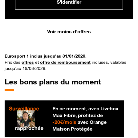
S'identifier
Voir moins d'offres
Eurosport 1 inclus jusqu'au 31/01/2029.
Prix des
offres
et
offre de remboursement
incluses, valables
jusqu’au 19/08/2026.
Les bons plans du moment
En ce moment, avec Livebox
Max Fibre, profitez de
20 € par mois
-
20€/mois
avec Orange
Maison Protégée