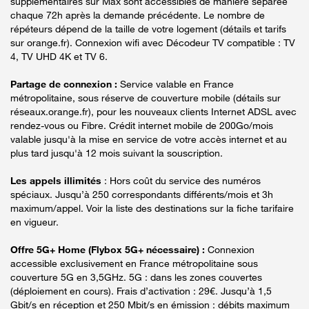
supplémentaires sur Max sont accessibles de manière séparée
chaque 72h après la demande précédente. Le nombre de
répéteurs dépend de la taille de votre logement (détails et tarifs
sur orange.fr). Connexion wifi avec Décodeur TV compatible : TV
4, TV UHD 4K et TV 6.
Partage de connexion :
Service valable en France
métropolitaine, sous réserve de couverture mobile (détails sur
réseaux.orange.fr), pour les nouveaux clients Internet ADSL avec
rendez-vous ou Fibre. Crédit internet mobile de 200Go/mois
valable jusqu'à la mise en service de votre accès internet et au
plus tard jusqu'à 12 mois suivant la souscription.
Les appels illimités
: Hors coût du service des numéros
spéciaux. Jusqu’à 250 correspondants différents/mois et 3h
maximum/appel. Voir la liste des destinations sur la fiche tarifaire
en vigueur.
Offre 5G+ Home (Flybox 5G+ nécessaire) :
Connexion
accessible exclusivement en France métropolitaine sous
couverture 5G en 3,5GHz. 5G : dans les zones couvertes
(déploiement en cours). Frais d’activation : 29€. Jusqu’à 1,5
Gbit/s en réception et 250 Mbit/s en émission : débits maximum