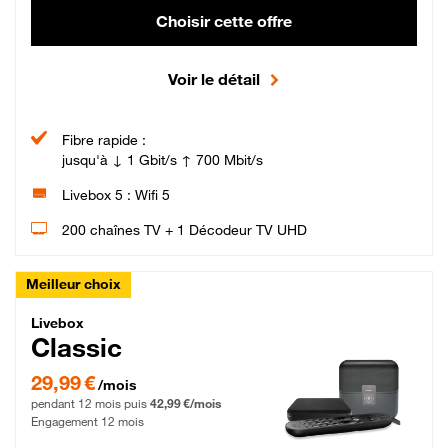
Choisir cette offre
Voir le détail
Fibre rapide :
jusqu'à ↓ 1 Gbit/s ↑ 700 Mbit/s
Livebox 5 : Wifi 5
200 chaînes TV + 1 Décodeur TV UHD
Meilleur choix
Livebox Classic Fibre
Livebox
Classic
29,99 € par mois pendant 12 mois puis 42,99 € par mois, Engagement 12 moi
29,99 €
/mois
pendant 12 mois puis
42,99 €/mois
Engagement 12 mois