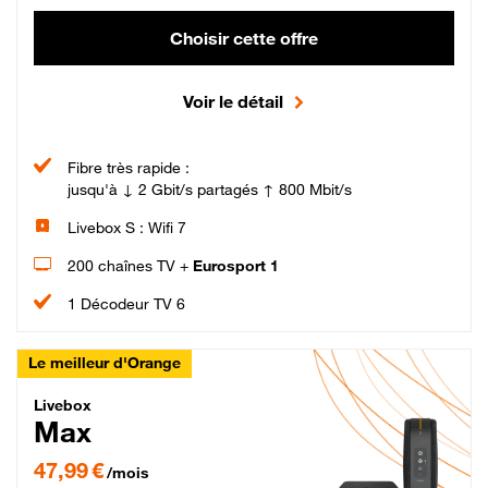
Choisir cette offre
Voir le détail
Fibre très rapide :
jusqu'à ↓ 2 Gbit/s partagés ↑ 800 Mbit/s
Livebox S : Wifi 7
200 chaînes TV +
Eurosport 1
1 Décodeur TV 6
Le meilleur d'Orange
Livebox Max Fibre
Livebox
Max
47,99 € par mois pendant 12 mois puis 57,99 € par mois, Engagement 12 moi
47,99 €
/mois