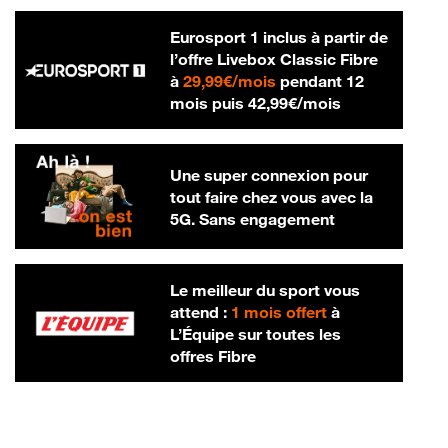
Eurosport 1 inclus à partir de
l’offre Livebox Classic Fibre
29,99 € par mois
à
29,99€/mois
pendant 12
42,99 € par m
mois puis
42,99€/mois
Une super connexion pour
tout faire chez vous avec la
5G. Sans engagement
Le meilleur du sport vous
attend :
1 mois offert
à
L’Équipe sur toutes les
offres Fibre