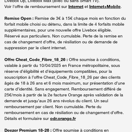
Livebox Up, Livebox Max (avec ou sans Smart TV).
Voir l'offre de remboursement sur
Internet
et
Internet+Mobile
.
Remise Open :
Remise de 3€ à 15€ chaque mois en fonction du
forfait mobile choisi ou détenu, dans la limite de 4 forfaits mobile
supplémentaires, pour une nouvelle offre Livebox éligible.
Réservé aux particuliers. Non cumulable. Perte de la remise en
cas de changement d'offre, de résiliation ou de demande de
suppression par le client internet.
Offre Cheat_Code_Fibre_18_26 :
Offre soumise à conditions,
valable à partir du 10/04/2025 en France métropolitaine, sous
réserve d’éligibilité et d’équipements compatibles, pour la
souscription à l’offre Cheat_Code_Fibre_18_26 par des clients
âgés de 18 à 26 ans et 6 mois maximum, sur présentation d’une
carte d’identité. Sans engagement. Remboursement différé de
25€/mois à partir de la 2e facture Orange après validation de la
demande et jusqu’aux 26 ans révolus du client. Un seul
remboursement par client. Non cumulable. Perte du
remboursement en cas de résiliation ou de changement d’offre.
Détails et formulaire sur
odr.orange.fr
Deezer Premium 18-26 :
Offre soumise à conditions en