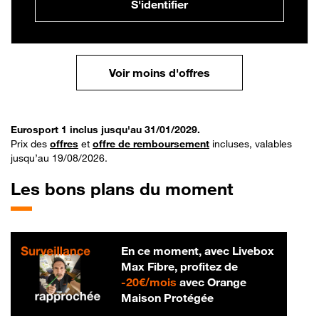
S'identifier
Voir moins d'offres
Eurosport 1 inclus jusqu'au 31/01/2029.
Prix des
offres
et
offre de remboursement
incluses, valables
jusqu’au 19/08/2026.
Les bons plans du moment
En ce moment, avec Livebox
Max Fibre, profitez de
20 € par mois
-
20€/mois
avec Orange
Maison Protégée