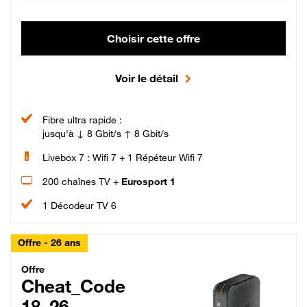
Choisir cette offre
Voir le détail
Fibre ultra rapide :
jusqu'à ↓ 8 Gbit/s ↑ 8 Gbit/s
Livebox 7 : Wifi 7 + 1 Répéteur Wifi 7
200 chaînes TV +
Eurosport 1
1 Décodeur TV 6
Offre - 26 ans
Cheat_Code Fibre_18_26
Offre
Cheat_Code
18_26