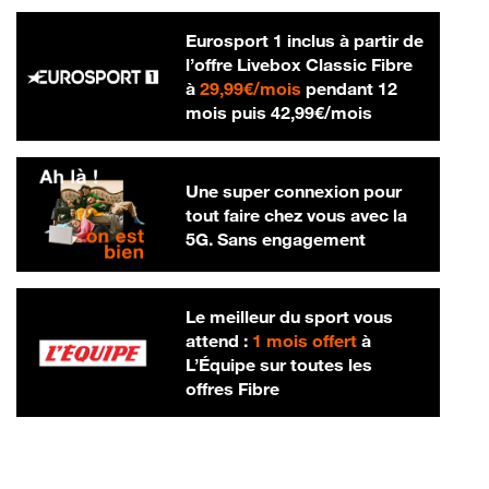
Eurosport 1 inclus à partir de
l’offre Livebox Classic Fibre
29,99 € par mois
à
29,99€/mois
pendant 12
42,99 € par m
mois puis
42,99€/mois
Une super connexion pour
tout faire chez vous avec la
5G. Sans engagement
Le meilleur du sport vous
attend :
1 mois offert
à
L’Équipe sur toutes les
offres Fibre