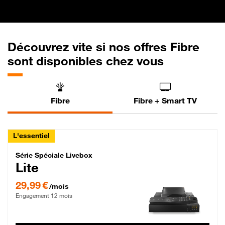
Découvrez vite si nos offres Fibre
sont disponibles chez vous
Fibre
Fibre + Smart TV
L'essentiel
Série Spéciale Livebox Lite Fibre
Série Spéciale Livebox
Lite
29,99 € par mois , Engagement 12 mois
29,99 €
/mois
Engagement 12 mois