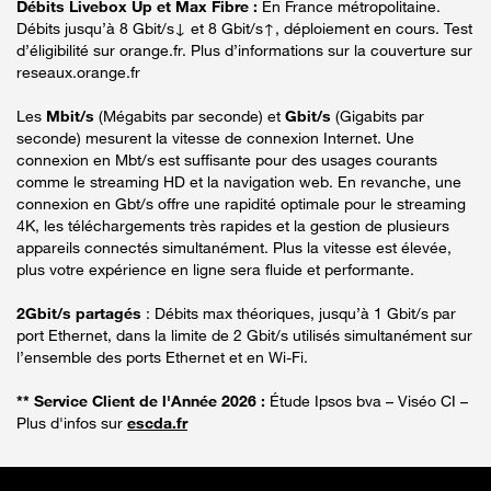
Débits Livebox Up et Max Fibre :
En France métropolitaine.
Débits jusqu’à 8 Gbit/s↓ et 8 Gbit/s↑, déploiement en cours. Test
d’éligibilité sur orange.fr. Plus d’informations sur la couverture sur
reseaux.orange.fr
Les
Mbit/s
(Mégabits par seconde) et
Gbit/s
(Gigabits par
seconde) mesurent la vitesse de connexion Internet. Une
connexion en Mbt/s est suffisante pour des usages courants
comme le streaming HD et la navigation web. En revanche, une
connexion en Gbt/s offre une rapidité optimale pour le streaming
4K, les téléchargements très rapides et la gestion de plusieurs
appareils connectés simultanément. Plus la vitesse est élevée,
plus votre expérience en ligne sera fluide et performante.
2Gbit/s partagés
: Débits max théoriques, jusqu’à 1 Gbit/s par
port Ethernet, dans la limite de 2 Gbit/s utilisés simultanément sur
l’ensemble des ports Ethernet et en Wi-Fi.
** Service Client de l'Année 2026 :
Étude Ipsos bva – Viséo CI –
Plus d'infos sur
escda.fr