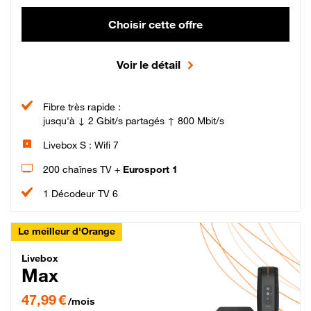
Choisir cette offre
Voir le détail
Fibre très rapide :
jusqu'à ↓ 2 Gbit/s partagés ↑ 800 Mbit/s
Livebox S : Wifi 7
200 chaînes TV +
Eurosport 1
1 Décodeur TV 6
Le meilleur d'Orange
Livebox Max Fibre
Livebox
Max
47,99 € par mois pendant 12 mois puis 57,99 € par mois, Engagement 12 moi
47,99 €
/mois