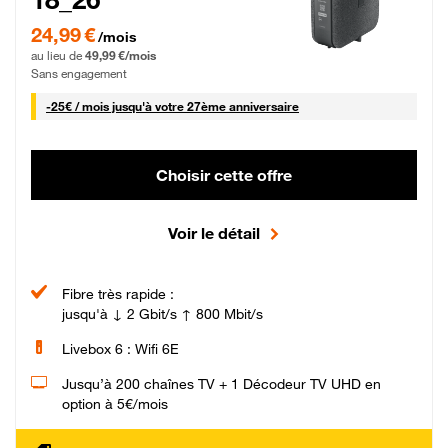
24,99 € par mois pendant 0 mois puis 49,99 € par mois, Sans engagement
24,99 €
/mois
au lieu de
49,99 €/mois
Sans engagement
25 € par mois
-
25€ / mois
jusqu'à votre 27ème anniversaire
Choisir cette offre
Voir le détail
Fibre très rapide :
jusqu'à ↓ 2 Gbit/s ↑ 800 Mbit/s
Livebox 6 : Wifi 6E
Jusqu’à 200 chaînes TV + 1 Décodeur TV UHD en
option à 5€/mois