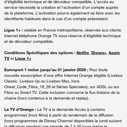
d’éligibilité technique et de décodeur compatible. L'accès au
service nécessite la création et l'activation d'un compte auprès
de la plateforme. L’activation pourra également se faire avec les
identifiants habituels dans le cas d’un compte préexistant.
Ligue 1+ :
valable en France métropolitaine, réservée aux clients
internet téléphone Orange TV sous réserve d’éligibilité technique
et de décodeur compatible.
Conditions Spécifiques des options :
Netflix
,
Disney+
,
Apple
TV
et
Ligue 1+
Eurosport 1 inclus jusqu’au 31 janvier 2029 :
Pour toute
nouvelle souscription d’une offre Internet Orange éligible (Livebox
Classic, Livebox Up ou Livebox Max, hors
Cheat_Code_Fibre_18_26 et Séries Spéciales), sur ADSL ou sur
Fibre ou Smart TV. Cette inclusion concerne le flux linéaire de la
chaine (hors contenus à la demande et replay).
La TV d'Orange :
La TV à la demande Accès à certains
programmes (hors films) à partir du lendemain de la diffusion
(hors programmes de Disney Channel disponibles le lundi suivant
la diffusion) pendant une période de 7 à 30 jours (selon le