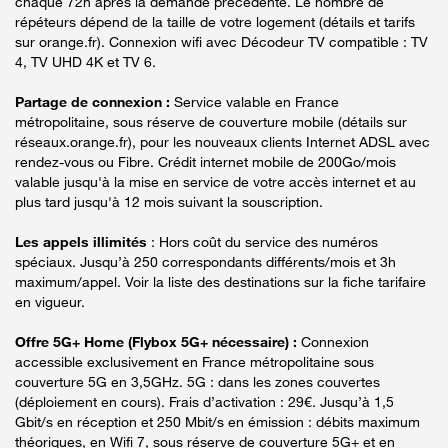
chaque 72h après la demande précédente. Le nombre de
répéteurs dépend de la taille de votre logement (détails et tarifs
sur orange.fr). Connexion wifi avec Décodeur TV compatible : TV
4, TV UHD 4K et TV 6.
Partage de connexion :
Service valable en France
métropolitaine, sous réserve de couverture mobile (détails sur
réseaux.orange.fr), pour les nouveaux clients Internet ADSL avec
rendez-vous ou Fibre. Crédit internet mobile de 200Go/mois
valable jusqu'à la mise en service de votre accès internet et au
plus tard jusqu'à 12 mois suivant la souscription.
Les appels illimités
: Hors coût du service des numéros
spéciaux. Jusqu’à 250 correspondants différents/mois et 3h
maximum/appel. Voir la liste des destinations sur la fiche tarifaire
en vigueur.
Offre 5G+ Home (Flybox 5G+ nécessaire) :
Connexion
accessible exclusivement en France métropolitaine sous
couverture 5G en 3,5GHz. 5G : dans les zones couvertes
(déploiement en cours). Frais d’activation : 29€. Jusqu’à 1,5
Gbit/s en réception et 250 Mbit/s en émission : débits maximum
théoriques, en Wifi 7, sous réserve de couverture 5G+ et en