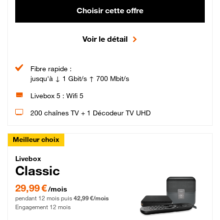
Choisir cette offre
Voir le détail
Fibre rapide :
jusqu'à ↓ 1 Gbit/s ↑ 700 Mbit/s
Livebox 5 : Wifi 5
200 chaînes TV + 1 Décodeur TV UHD
Meilleur choix
Livebox Classic Fibre
Livebox
Classic
29,99 € par mois pendant 12 mois puis 42,99 € par mois, Engagement 12 moi
29,99 €
/mois
pendant 12 mois puis
42,99 €/mois
Engagement 12 mois