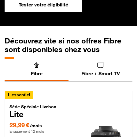
Tester votre éligibilité
Découvrez vite si nos offres Fibre
sont disponibles chez vous
Fibre
Fibre + Smart TV
L'essentiel
Série Spéciale Livebox Lite Fibre
Série Spéciale Livebox
Lite
29,99 € par mois , Engagement 12 mois
29,99 €
/mois
Engagement 12 mois