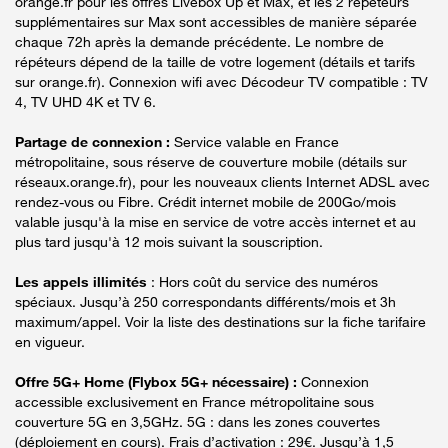
orange.fr pour les offres Livebox Up et Max, et les 2 répéteurs
supplémentaires sur Max sont accessibles de manière séparée
chaque 72h après la demande précédente. Le nombre de
répéteurs dépend de la taille de votre logement (détails et tarifs
sur orange.fr). Connexion wifi avec Décodeur TV compatible : TV
4, TV UHD 4K et TV 6.
Partage de connexion :
Service valable en France
métropolitaine, sous réserve de couverture mobile (détails sur
réseaux.orange.fr), pour les nouveaux clients Internet ADSL avec
rendez-vous ou Fibre. Crédit internet mobile de 200Go/mois
valable jusqu'à la mise en service de votre accès internet et au
plus tard jusqu'à 12 mois suivant la souscription.
Les appels illimités
: Hors coût du service des numéros
spéciaux. Jusqu’à 250 correspondants différents/mois et 3h
maximum/appel. Voir la liste des destinations sur la fiche tarifaire
en vigueur.
Offre 5G+ Home (Flybox 5G+ nécessaire) :
Connexion
accessible exclusivement en France métropolitaine sous
couverture 5G en 3,5GHz. 5G : dans les zones couvertes
(déploiement en cours). Frais d’activation : 29€. Jusqu’à 1,5