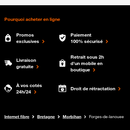
Pourquoi acheter en ligne
Promos
Paiement
exclusives
100% sécurisé
Retrait sous 2h
Livraison
d'un mobile en
gratuite
boutique
À vos cotés
Droit de rétractation
24h/24
Boutique Orange
Internet fibre
Bretagne
Morbihan
Forges-de-lanouee