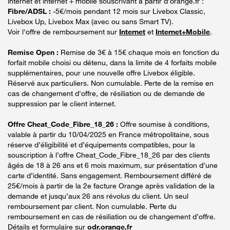
internet et internet + mobile souscrivant à partir d’orange.fr :
Fibre/ADSL :
-5€/mois pendant 12 mois sur Livebox Classic,
Livebox Up, Livebox Max (avec ou sans Smart TV).
Voir l'offre de remboursement sur
Internet
et
Internet+Mobile
.
Remise Open :
Remise de 3€ à 15€ chaque mois en fonction du
forfait mobile choisi ou détenu, dans la limite de 4 forfaits mobile
supplémentaires, pour une nouvelle offre Livebox éligible.
Réservé aux particuliers. Non cumulable. Perte de la remise en
cas de changement d'offre, de résiliation ou de demande de
suppression par le client internet.
Offre Cheat_Code_Fibre_18_26 :
Offre soumise à conditions,
valable à partir du 10/04/2025 en France métropolitaine, sous
réserve d’éligibilité et d’équipements compatibles, pour la
souscription à l’offre Cheat_Code_Fibre_18_26 par des clients
âgés de 18 à 26 ans et 6 mois maximum, sur présentation d’une
carte d’identité. Sans engagement. Remboursement différé de
25€/mois à partir de la 2e facture Orange après validation de la
demande et jusqu’aux 26 ans révolus du client. Un seul
remboursement par client. Non cumulable. Perte du
remboursement en cas de résiliation ou de changement d’offre.
Détails et formulaire sur
odr.orange.fr