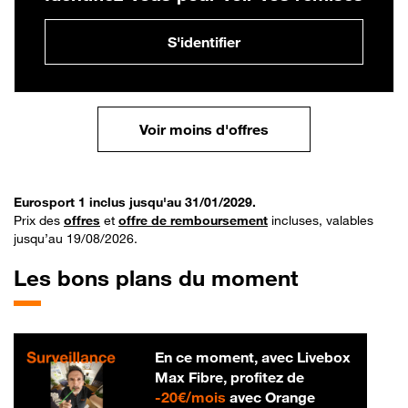
S'identifier
Voir moins d'offres
Eurosport 1 inclus jusqu'au 31/01/2029.
Prix des
offres
et
offre de remboursement
incluses, valables
jusqu’au 19/08/2026.
Les bons plans du moment
En ce moment, avec Livebox
Max Fibre, profitez de
20 € par mois
-
20€/mois
avec Orange