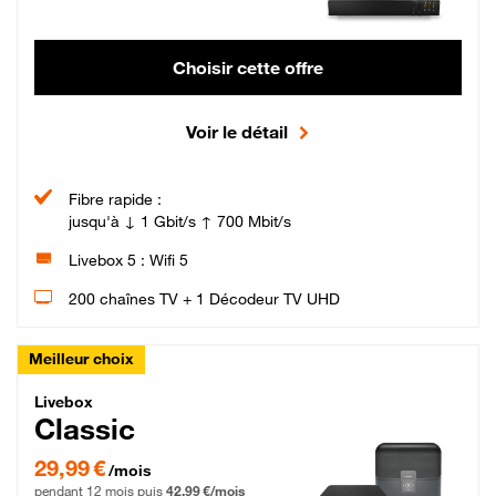
Choisir cette offre
Voir le détail
Fibre rapide :
jusqu'à ↓ 1 Gbit/s ↑ 700 Mbit/s
Livebox 5 : Wifi 5
200 chaînes TV + 1 Décodeur TV UHD
Meilleur choix
Livebox Classic Fibre
Livebox
Classic
29,99 € par mois pendant 12 mois puis 42,99 € par mois, Engagement 12 moi
29,99 €
/mois
pendant 12 mois puis
42,99 €/mois