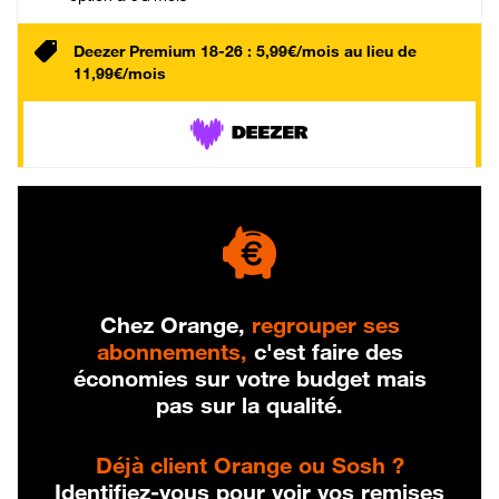
Deezer Premium 18-26 : 5,99€/mois au lieu de
11,99€/mois
Chez Orange,
regrouper ses
abonnements,
c'est faire des
économies sur votre budget mais
pas sur la qualité.
Déjà client Orange ou Sosh ?
Identifiez-vous pour voir vos remises