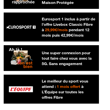
Maison Protégée
Eurosport 1 inclus à partir de
l’offre Livebox Classic Fibre
29,99 € par mois
à
29,99€/mois
pendant 12
42,99 € par m
mois puis
42,99€/mois
Une super connexion pour
tout faire chez vous avec la
5G. Sans engagement
Le meilleur du sport vous
attend :
1 mois offert
à
L’Équipe sur toutes les
offres Fibre