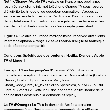
Netflix/Disney+/Apple TV :
valable en France métropolitaine,
réservée aux clients internet téléphone Orange TV sous réserve
d’éligibilité technique et de décodeur compatible. L'accès au
service nécessite la création et l'activation d'un compte auprès
de la plateforme. L’activation pourra également se faire avec les
identifiants habituels dans le cas d’un compte préexistant.
Ligue 1+ :
valable en France métropolitaine, réservée aux clients
internet téléphone Orange TV sous réserve d’éligibilité technique
et de décodeur compatible.
Conditions Spécifiques des options :
Netflix
,
Disney+
,
Apple
TV
et
Ligue 1+
Eurosport 1 inclus jusqu’au 31 janvier 2029 :
Pour toute
nouvelle souscription d’une offre Internet Orange éligible (Livebox
Classic, Livebox Up ou Livebox Max, hors
Cheat_Code_Fibre_18_26 et Séries Spéciales), sur ADSL ou sur
Fibre ou Smart TV. Cette inclusion concerne le flux linéaire de la
chaine (hors contenus à la demande et replay).
La TV d'Orange :
La TV à la demande Accès à certains
programmes (hors films) à partir du lendemain de la diffusion