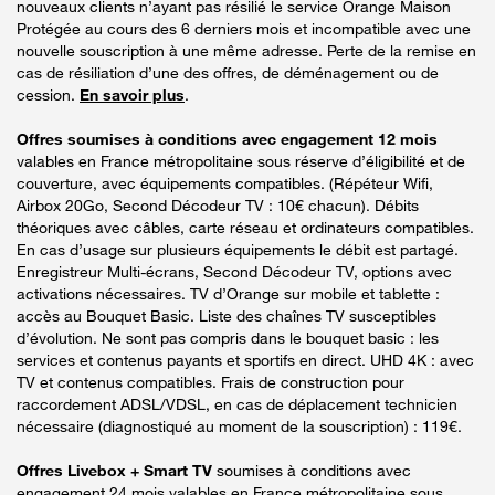
nouveaux clients n’ayant pas résilié le service Orange Maison
Protégée au cours des 6 derniers mois et incompatible avec une
nouvelle souscription à une même adresse. Perte de la remise en
cas de résiliation d’une des offres, de déménagement ou de
cession.
En savoir plus
.
Offres soumises à conditions avec engagement 12 mois
valables en France métropolitaine sous réserve d’éligibilité et de
couverture, avec équipements compatibles. (Répéteur Wifi,
Airbox 20Go, Second Décodeur TV : 10€ chacun). Débits
théoriques avec câbles, carte réseau et ordinateurs compatibles.
En cas d’usage sur plusieurs équipements le débit est partagé.
Enregistreur Multi-écrans, Second Décodeur TV, options avec
activations nécessaires. TV d’Orange sur mobile et tablette :
accès au Bouquet Basic. Liste des chaînes TV susceptibles
d’évolution. Ne sont pas compris dans le bouquet basic : les
services et contenus payants et sportifs en direct. UHD 4K : avec
TV et contenus compatibles. Frais de construction pour
raccordement ADSL/VDSL, en cas de déplacement technicien
nécessaire (diagnostiqué au moment de la souscription) : 119€.
Offres Livebox + Smart TV
soumises à conditions avec
engagement 24 mois valables en France métropolitaine sous