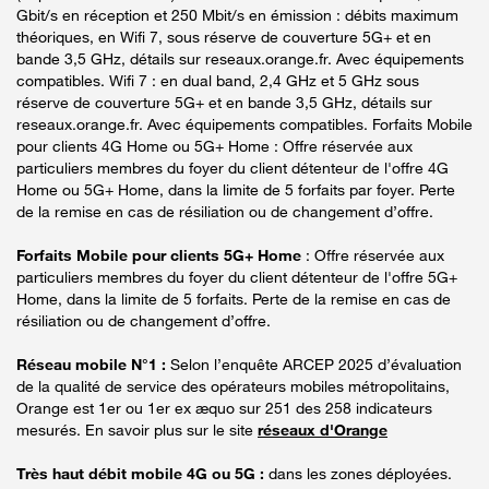
Gbit/s en réception et 250 Mbit/s en émission : débits maximum
théoriques, en Wifi 7, sous réserve de couverture 5G+ et en
bande 3,5 GHz, détails sur reseaux.orange.fr. Avec équipements
compatibles. Wifi 7 : en dual band, 2,4 GHz et 5 GHz sous
réserve de couverture 5G+ et en bande 3,5 GHz, détails sur
reseaux.orange.fr. Avec équipements compatibles. Forfaits Mobile
pour clients 4G Home ou 5G+ Home : Offre réservée aux
particuliers membres du foyer du client détenteur de l'offre 4G
Home ou 5G+ Home, dans la limite de 5 forfaits par foyer. Perte
de la remise en cas de résiliation ou de changement d’offre.
Forfaits Mobile pour clients 5G+ Home
: Offre réservée aux
particuliers membres du foyer du client détenteur de l'offre 5G+
Home, dans la limite de 5 forfaits. Perte de la remise en cas de
résiliation ou de changement d’offre.
Réseau mobile N°1 :
Selon l’enquête ARCEP 2025 d’évaluation
de la qualité de service des opérateurs mobiles métropolitains,
Orange est 1er ou 1er ex æquo sur 251 des 258 indicateurs
mesurés. En savoir plus sur le site
réseaux d'Orange
Très haut débit mobile 4G ou 5G :
dans les zones déployées.