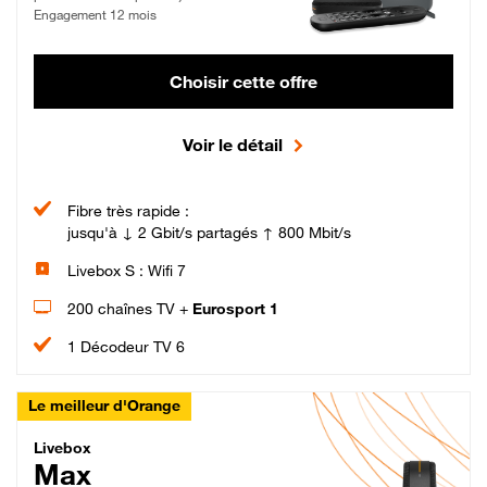
Engagement 12 mois
Choisir cette offre
Voir le détail
Fibre très rapide :
jusqu'à ↓ 2 Gbit/s partagés ↑ 800 Mbit/s
Livebox S : Wifi 7
200 chaînes TV +
Eurosport 1
1 Décodeur TV 6
Le meilleur d'Orange
Livebox Max Fibre
Livebox
Max