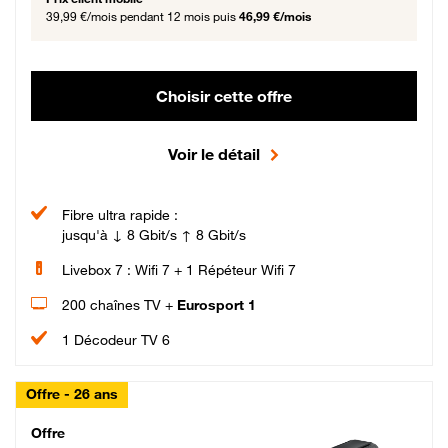
39,99 €/mois
pendant 12 mois puis
46,99 €/mois
Choisir cette offre
Voir le détail
Fibre ultra rapide :
jusqu'à ↓ 8 Gbit/s ↑ 8 Gbit/s
Livebox 7 : Wifi 7 + 1 Répéteur Wifi 7
200 chaînes TV +
Eurosport 1
1 Décodeur TV 6
Offre - 26 ans
Cheat_Code Fibre_18_26
Offre