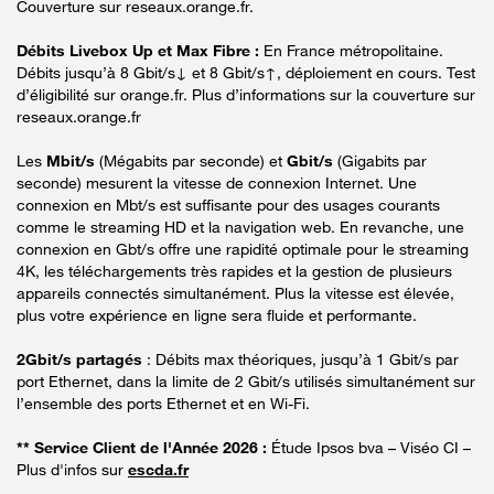
Couverture sur reseaux.orange.fr.
Débits Livebox Up et Max Fibre :
En France métropolitaine.
Débits jusqu’à 8 Gbit/s↓ et 8 Gbit/s↑, déploiement en cours. Test
d’éligibilité sur orange.fr. Plus d’informations sur la couverture sur
reseaux.orange.fr
Les
Mbit/s
(Mégabits par seconde) et
Gbit/s
(Gigabits par
seconde) mesurent la vitesse de connexion Internet. Une
connexion en Mbt/s est suffisante pour des usages courants
comme le streaming HD et la navigation web. En revanche, une
connexion en Gbt/s offre une rapidité optimale pour le streaming
4K, les téléchargements très rapides et la gestion de plusieurs
appareils connectés simultanément. Plus la vitesse est élevée,
plus votre expérience en ligne sera fluide et performante.
2Gbit/s partagés
: Débits max théoriques, jusqu’à 1 Gbit/s par
port Ethernet, dans la limite de 2 Gbit/s utilisés simultanément sur
l’ensemble des ports Ethernet et en Wi-Fi.
** Service Client de l'Année 2026 :
Étude Ipsos bva – Viséo CI –
Plus d'infos sur
escda.fr