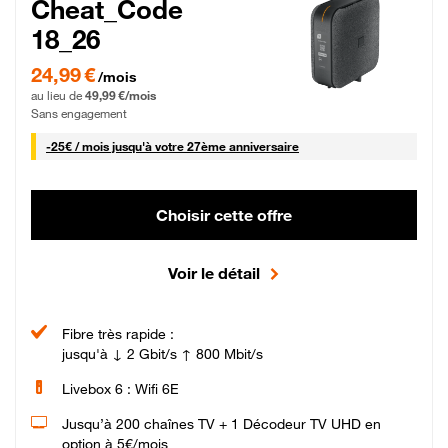
Cheat_Code
18_26
24,99 € par mois pendant 0 mois puis 49,99 € par mois, Sans engagement
24,99 €
/mois
au lieu de
49,99 €/mois
Sans engagement
25 € par mois
-
25€ / mois
jusqu'à votre 27ème anniversaire
Choisir cette offre
Voir le détail
Fibre très rapide :
jusqu'à ↓ 2 Gbit/s ↑ 800 Mbit/s
Livebox 6 : Wifi 6E
Jusqu’à 200 chaînes TV + 1 Décodeur TV UHD en
option à 5€/mois