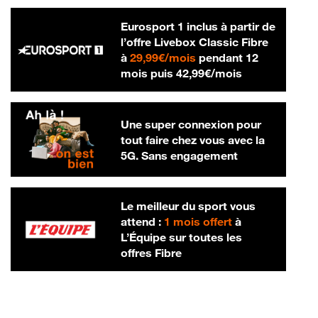
Eurosport 1 inclus à partir de
l’offre Livebox Classic Fibre
29,99 € par mois
à
29,99€/mois
pendant 12
42,99 € par m
mois puis
42,99€/mois
Une super connexion pour
tout faire chez vous avec la
5G. Sans engagement
Le meilleur du sport vous
attend :
1 mois offert
à
L’Équipe sur toutes les
offres Fibre