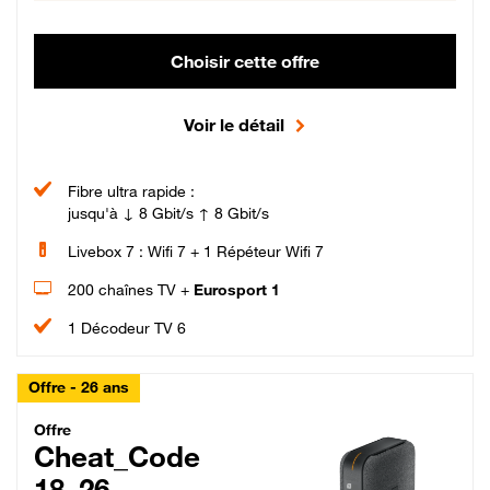
Choisir cette offre
Voir le détail
Fibre ultra rapide :
jusqu'à ↓ 8 Gbit/s ↑ 8 Gbit/s
Livebox 7 : Wifi 7 + 1 Répéteur Wifi 7
200 chaînes TV +
Eurosport 1
1 Décodeur TV 6
Offre - 26 ans
Cheat_Code Fibre_18_26
Offre
Cheat_Code
18_26