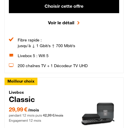
Choisir cette offre
Voir le détail
Fibre rapide :
jusqu'à ↓ 1 Gbit/s ↑ 700 Mbit/s
Livebox 5 : Wifi 5
200 chaînes TV + 1 Décodeur TV UHD
Meilleur choix
Livebox Classic Fibre
Livebox
Classic
29,99 € par mois pendant 12 mois puis 42,99 € par mois, Engagement 12 moi
29,99 €
/mois
pendant 12 mois puis
42,99 €/mois
Engagement 12 mois