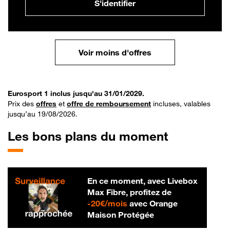
S'identifier
Voir moins d'offres
Eurosport 1 inclus jusqu'au 31/01/2029.
Prix des
offres
et
offre de remboursement
incluses, valables
jusqu’au 19/08/2026.
Les bons plans du moment
En ce moment, avec Livebox
Max Fibre, profitez de
20 € par mois
-
20€/mois
avec Orange
Maison Protégée