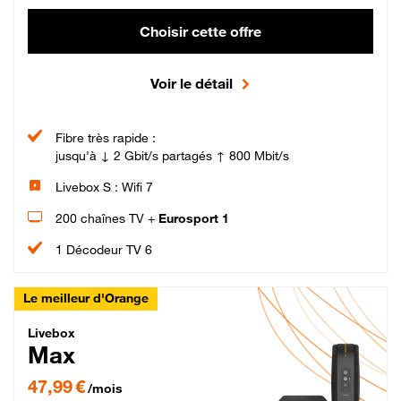
Choisir cette offre
Voir le détail
Fibre très rapide :
jusqu'à ↓ 2 Gbit/s partagés ↑ 800 Mbit/s
Livebox S : Wifi 7
200 chaînes TV +
Eurosport 1
1 Décodeur TV 6
Le meilleur d'Orange
Livebox Max Fibre
Livebox
Max
47,99 € par mois pendant 12 mois puis 57,99 € par mois, Engagement 12 moi
47,99 €
/mois