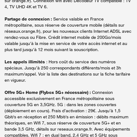
sur orange.fr). Connexion wifi avec Décodeur TV compatible : TV
4, TV UHD 4K et TV 6.
Partage de connexion :
Service valable en France
métropolitaine, sous réserve de couverture mobile (détails sur
réseaux.orange.fr), pour les nouveaux clients Internet ADSL avec
rendez-vous ou Fibre. Crédit internet mobile de 200Go/mois
valable jusqu'à la mise en service de votre accès internet et au
plus tard jusqu'à 12 mois suivant la souscription.
Les appels illimités
: Hors coût du service des numéros
spéciaux. Jusqu’à 250 correspondants différents/mois et 3h
maximum/appel. Voir la liste des destinations sur la fiche tarifaire
en vigueur.
Offre 5G+ Home (Flybox 5G+ nécessaire) :
Connexion
accessible exclusivement en France métropolitaine sous
couverture 5G en 3,5GHz. 5G : dans les zones couvertes
(déploiement en cours). Frais d’activation : 29€. Jusqu’à 1,5
Gbit/s en réception et 250 Mbit/s en émission : débits maximum
théoriques, en Wifi 7, sous réserve de couverture 5G+ et en
bande 3,5 GHz, détails sur reseaux.orange.fr. Avec équipements
compatibles. Wifi 7 : en dual band, 2,4 GHz et 5 GHz sous