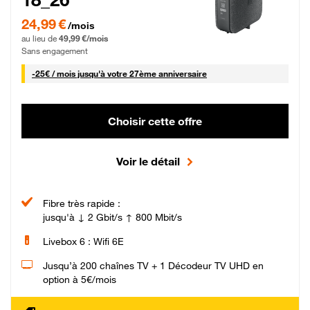
24,99 € par mois pendant 0 mois puis 49,99 € par mois, Sans engagement
24,99 €
/mois
au lieu de
49,99 €/mois
Sans engagement
25 € par mois
-
25€ / mois
jusqu'à votre 27ème anniversaire
Choisir cette offre
Voir le détail
Fibre très rapide :
jusqu'à ↓ 2 Gbit/s ↑ 800 Mbit/s
Livebox 6 : Wifi 6E
Jusqu’à 200 chaînes TV + 1 Décodeur TV UHD en
option à 5€/mois