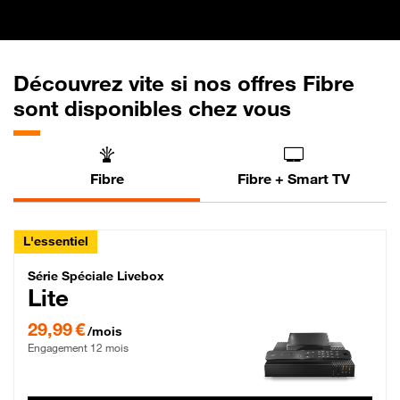
Découvrez vite si nos offres Fibre
sont disponibles chez vous
Fibre
Fibre + Smart TV
L'essentiel
Série Spéciale Livebox Lite Fibre
Série Spéciale Livebox
Lite
29,99 € par mois , Engagement 12 mois
29,99 €
/mois
Engagement 12 mois