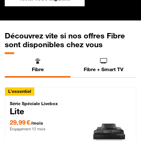
Découvrez vite si nos offres Fibre
sont disponibles chez vous
Fibre
Fibre + Smart TV
L'essentiel
Série Spéciale Livebox Lite Fibre
Série Spéciale Livebox
Lite
29,99 € par mois , Engagement 12 mois
29,99 €
/mois
Engagement 12 mois