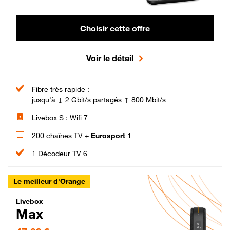
Choisir cette offre
Voir le détail
Fibre très rapide :
jusqu'à ↓ 2 Gbit/s partagés ↑ 800 Mbit/s
Livebox S : Wifi 7
200 chaînes TV +
Eurosport 1
1 Décodeur TV 6
Le meilleur d'Orange
Livebox Max Fibre
Livebox
Max
47,99 € par mois pendant 12 mois puis 57,99 € par mois, Engagement 12 moi