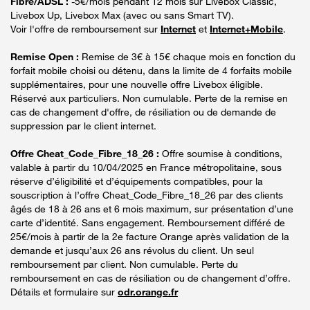
Fibre/ADSL :
-5€/mois pendant 12 mois sur Livebox Classic,
Livebox Up, Livebox Max (avec ou sans Smart TV).
Voir l'offre de remboursement sur
Internet
et
Internet+Mobile
.
Remise Open :
Remise de 3€ à 15€ chaque mois en fonction du
forfait mobile choisi ou détenu, dans la limite de 4 forfaits mobile
supplémentaires, pour une nouvelle offre Livebox éligible.
Réservé aux particuliers. Non cumulable. Perte de la remise en
cas de changement d'offre, de résiliation ou de demande de
suppression par le client internet.
Offre Cheat_Code_Fibre_18_26 :
Offre soumise à conditions,
valable à partir du 10/04/2025 en France métropolitaine, sous
réserve d’éligibilité et d’équipements compatibles, pour la
souscription à l’offre Cheat_Code_Fibre_18_26 par des clients
âgés de 18 à 26 ans et 6 mois maximum, sur présentation d’une
carte d’identité. Sans engagement. Remboursement différé de
25€/mois à partir de la 2e facture Orange après validation de la
demande et jusqu’aux 26 ans révolus du client. Un seul
remboursement par client. Non cumulable. Perte du
remboursement en cas de résiliation ou de changement d’offre.
Détails et formulaire sur
odr.orange.fr