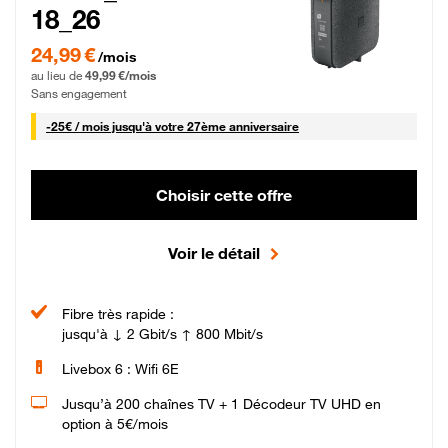
18_26
24,99 € par mois pendant 0 mois puis 49,99 € par mois, Sans engagement
24,99 €
/mois
au lieu de
49,99 €/mois
Sans engagement
25 € par mois
-
25€ / mois
jusqu'à votre 27ème anniversaire
Choisir cette offre
Voir le détail
Fibre très rapide :
jusqu'à ↓ 2 Gbit/s ↑ 800 Mbit/s
Livebox 6 : Wifi 6E
Jusqu’à 200 chaînes TV + 1 Décodeur TV UHD en
option à 5€/mois