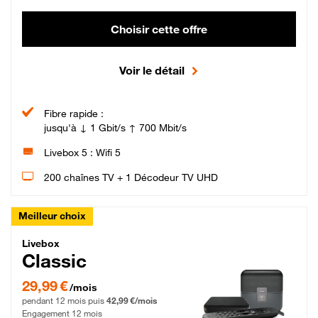
Choisir cette offre
Voir le détail
Fibre rapide :
jusqu'à ↓ 1 Gbit/s ↑ 700 Mbit/s
Livebox 5 : Wifi 5
200 chaînes TV + 1 Décodeur TV UHD
Meilleur choix
Livebox Classic Fibre
Livebox
Classic
29,99 € par mois pendant 12 mois puis 42,99 € par mois, Engagement 12 moi
29,99 €
/mois
pendant 12 mois puis
42,99 €/mois
Engagement 12 mois