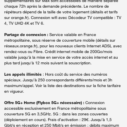
supplémentaires sur Max sont accessibles de manière séparée
chaque 72h après la demande précédente. Le nombre de
répéteurs dépend de la taille de votre logement (détails et tarifs
sur orange.fr). Connexion wifi avec Décodeur TV compatible : TV
4, TV UHD 4K et TV 6.
Partage de connexion :
Service valable en France
métropolitaine, sous réserve de couverture mobile (détails sur
réseaux.orange.fr), pour les nouveaux clients Internet ADSL avec
rendez-vous ou Fibre. Crédit internet mobile de 200Go/mois
valable jusqu'à la mise en service de votre accès internet et au
plus tard jusqu'à 12 mois suivant la souscription.
Les appels illimités
: Hors coût du service des numéros
spéciaux. Jusqu’à 250 correspondants différents/mois et 3h
maximum/appel. Voir la liste des destinations sur la fiche tarifaire
en vigueur.
Offre 5G+ Home (Flybox 5G+ nécessaire) :
Connexion
accessible exclusivement en France métropolitaine sous
couverture 5G en 3,5GHz. 5G : dans les zones couvertes
(déploiement en cours). Frais d’activation : 29€. Jusqu’à 1,5
Gbit/s en réception et 250 Mbit/s en émission : débits maximum