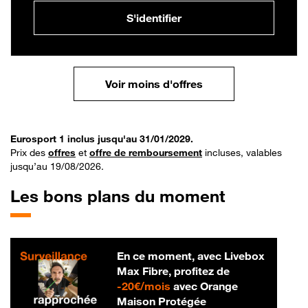
S'identifier
Voir moins d'offres
Eurosport 1 inclus jusqu'au 31/01/2029.
Prix des
offres
et
offre de remboursement
incluses, valables
jusqu’au 19/08/2026.
Les bons plans du moment
En ce moment, avec Livebox
Max Fibre, profitez de
20 € par mois
-
20€/mois
avec Orange
Maison Protégée