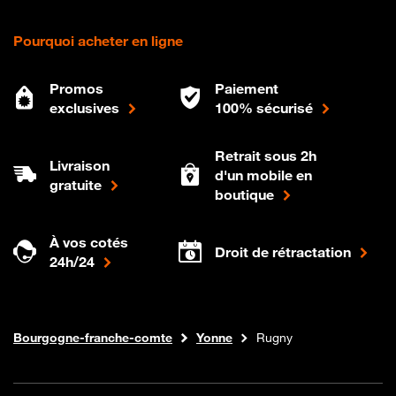
Pourquoi acheter en ligne
Promos
Paiement
exclusives
100% sécurisé
Retrait sous 2h
Livraison
d'un mobile en
gratuite
boutique
À vos cotés
Droit de rétractation
24h/24
Internet fibre
Boutique Orange
Bourgogne-franche-comte
Yonne
Rugny