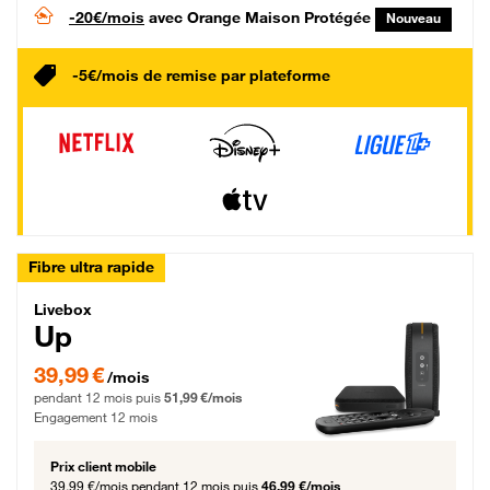
-20€/mois
avec Orange Maison Protégée
Nouveau
-5€/mois de remise par plateforme
Fibre ultra rapide
Livebox Up Fibre
Livebox
Up
39,99 € par mois pendant 12 mois puis 51,99 € par mois, Engagement 12 moi
39,99 €
/mois
pendant 12 mois puis
51,99 €/mois
Engagement 12 mois
Prix client mobile
39,99 €/mois
pendant 12 mois puis
46,99 €/mois