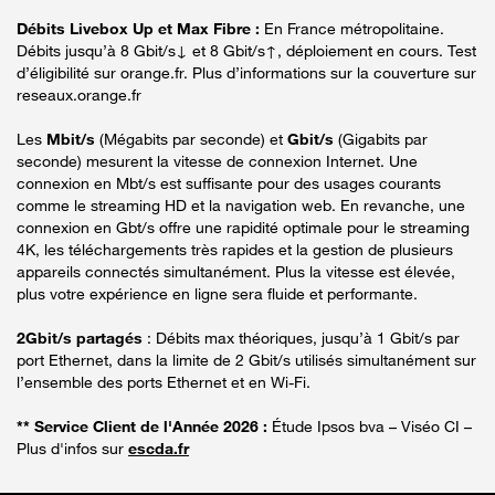
Débits Livebox Up et Max Fibre :
En France métropolitaine.
Débits jusqu’à 8 Gbit/s↓ et 8 Gbit/s↑, déploiement en cours. Test
d’éligibilité sur orange.fr. Plus d’informations sur la couverture sur
reseaux.orange.fr
Les
Mbit/s
(Mégabits par seconde) et
Gbit/s
(Gigabits par
seconde) mesurent la vitesse de connexion Internet. Une
connexion en Mbt/s est suffisante pour des usages courants
comme le streaming HD et la navigation web. En revanche, une
connexion en Gbt/s offre une rapidité optimale pour le streaming
4K, les téléchargements très rapides et la gestion de plusieurs
appareils connectés simultanément. Plus la vitesse est élevée,
plus votre expérience en ligne sera fluide et performante.
2Gbit/s partagés
: Débits max théoriques, jusqu’à 1 Gbit/s par
port Ethernet, dans la limite de 2 Gbit/s utilisés simultanément sur
l’ensemble des ports Ethernet et en Wi-Fi.
** Service Client de l'Année 2026 :
Étude Ipsos bva – Viséo CI –
Plus d'infos sur
escda.fr