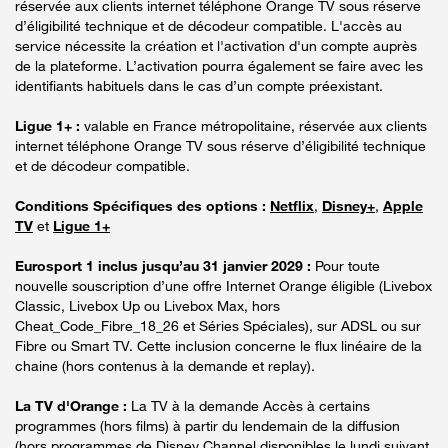
réservée aux clients internet téléphone Orange TV sous réserve
d’éligibilité technique et de décodeur compatible. L'accès au
service nécessite la création et l'activation d'un compte auprès
de la plateforme. L’activation pourra également se faire avec les
identifiants habituels dans le cas d’un compte préexistant.
Ligue 1+ :
valable en France métropolitaine, réservée aux clients
internet téléphone Orange TV sous réserve d’éligibilité technique
et de décodeur compatible.
Conditions Spécifiques des options :
Netflix
,
Disney+
,
Apple
TV
et
Ligue 1+
Eurosport 1 inclus jusqu’au 31 janvier 2029 :
Pour toute
nouvelle souscription d’une offre Internet Orange éligible (Livebox
Classic, Livebox Up ou Livebox Max, hors
Cheat_Code_Fibre_18_26 et Séries Spéciales), sur ADSL ou sur
Fibre ou Smart TV. Cette inclusion concerne le flux linéaire de la
chaine (hors contenus à la demande et replay).
La TV d'Orange :
La TV à la demande Accès à certains
programmes (hors films) à partir du lendemain de la diffusion
(hors programmes de Disney Channel disponibles le lundi suivant