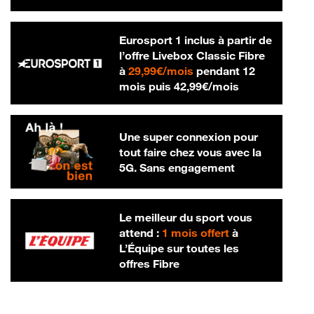
Eurosport 1 inclus à partir de
l’offre Livebox Classic Fibre
29,99 € par mois
à
29,99€/mois
pendant 12
42,99 € par m
mois puis
42,99€/mois
Une super connexion pour
tout faire chez vous avec la
5G. Sans engagement
Le meilleur du sport vous
attend :
1 mois offert
à
L’Équipe sur toutes les
offres Fibre