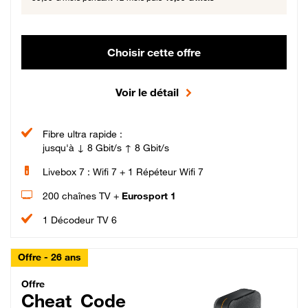
Choisir cette offre
Voir le détail
Fibre ultra rapide :
jusqu'à ↓ 8 Gbit/s ↑ 8 Gbit/s
Livebox 7 : Wifi 7 + 1 Répéteur Wifi 7
200 chaînes TV +
Eurosport 1
1 Décodeur TV 6
Offre - 26 ans
Cheat_Code Fibre_18_26
Offre
Cheat_Code