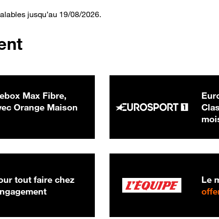
valables jusqu’au 19/08/2026.
ent
ebox Max Fibre,
Euro
 € par mois
ec Orange Maison
Clas
moi
ur tout faire chez
Le m
 engagement
offe