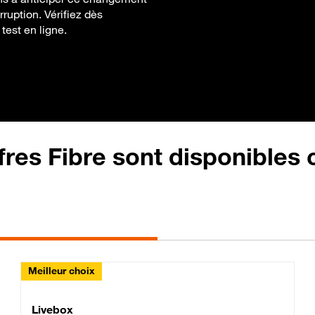
rruption. Vérifiez dès
test en ligne.
fres Fibre sont disponibles
Meilleur choix
Lite Fibre
Livebox Classic Fibre
Livebox