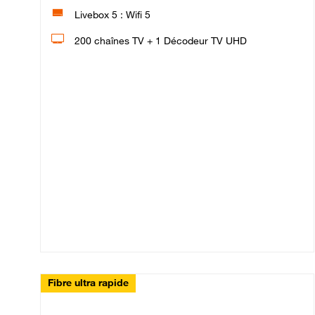
Livebox 5 : Wifi 5
200 chaînes TV + 1 Décodeur TV UHD
Fibre ultra rapide