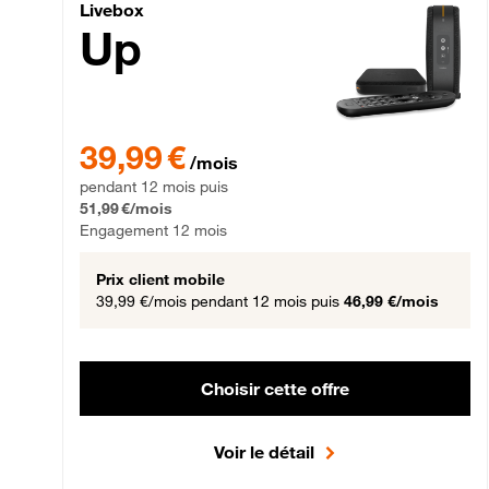
Livebox Up Fibre
Livebox
Up
39,99 € par mois pendant 12 mois puis 51,99 € par mois,
39,99 €
/mois
pendant 12 mois puis
51,99 €/mois
Engagement 12 mois
Prix client mobile
39,99 €/mois
pendant 12 mois puis
46,99 €/mois
Choisir cette offre
Voir le détail