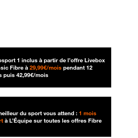
sport 1 inclus à partir de l’offre Livebox
29,99 € par mois
sic Fibre à
29,99€/mois
pendant 12
42,99 € par mois
s puis
42,99€/mois
eilleur du sport vous attend :
1 mois
rt
à L’Équipe sur toutes les offres Fibre