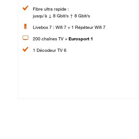
Fibre ultra rapide :
jusqu'à ↓ 8 Gbit/s ↑ 8 Gbit/s
Livebox 7 : Wifi 7 + 1 Répéteur Wifi 7
200 chaînes TV +
Eurosport 1
1 Décodeur TV 6