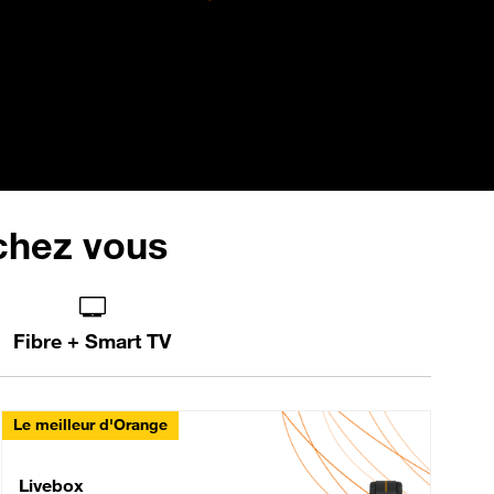
 chez vous
Fibre + Smart TV
Le meilleur d'Orange
Livebox Max Fibre
Livebox