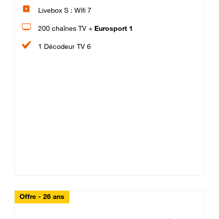
Livebox S : Wifi 7
200 chaînes TV +
Eurosport 1
1 Décodeur TV 6
Offre - 26 ans