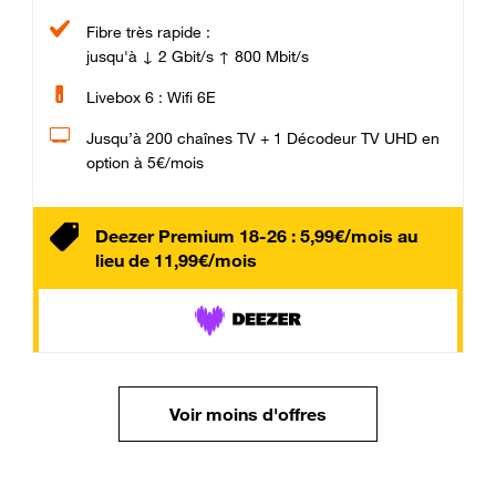
Fibre très rapide :
jusqu'à ↓ 2 Gbit/s ↑ 800 Mbit/s
Livebox 6 : Wifi 6E
Jusqu’à 200 chaînes TV + 1 Décodeur TV UHD en
option à 5€/mois
Deezer Premium 18-26 : 5,99€/mois au
lieu de 11,99€/mois
Voir moins d'offres