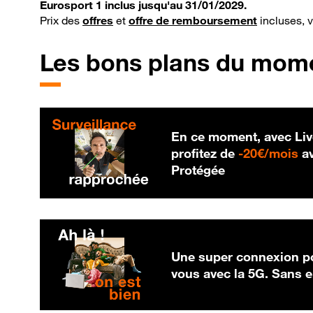
Eurosport 1 inclus jusqu'au 31/01/2029.
Prix des
offres
et
offre de remboursement
incluses, 
Les bons plans du mom
En ce moment, avec Liv
20
profitez de
-
20€/mois
av
Protégée
Une super connexion po
vous avec la 5G. Sans