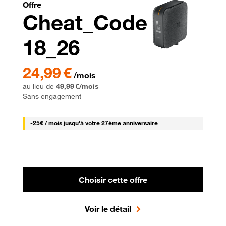
Cheat_Code Fibre_18_26
Offre
Cheat_Code
18_26
 Engagement 12 mois
24,99 € par mois pendant 0 mois puis 49,99 € par mois, Sans 
24,99 €
/mois
au lieu de
49,99 €/mois
Sans engagement
25 € par mois
-
25€ / mois
jusqu'à votre 27ème anniversaire
Choisir cette offre
Voir le détail