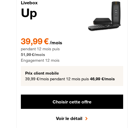
Livebox Up Fibre
Livebox
Up
39,99 € par mois pendant 12 mois puis 51,99 € par mois,
39,99 €
/mois
pendant 12 mois puis
51,99 €/mois
Engagement 12 mois
Prix client mobile
39,99 €/mois
pendant 12 mois puis
46,99 €/mois
Choisir cette offre
Voir le détail