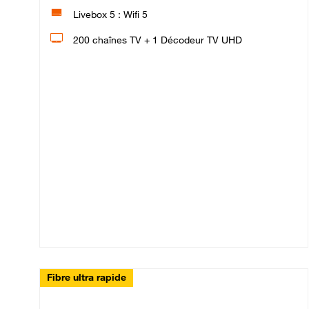
Livebox 5 : Wifi 5
200 chaînes TV + 1 Décodeur TV UHD
Fibre ultra rapide