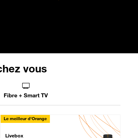
 chez vous
Fibre + Smart TV
Le meilleur d'Orange
Livebox Max Fibre
Livebox