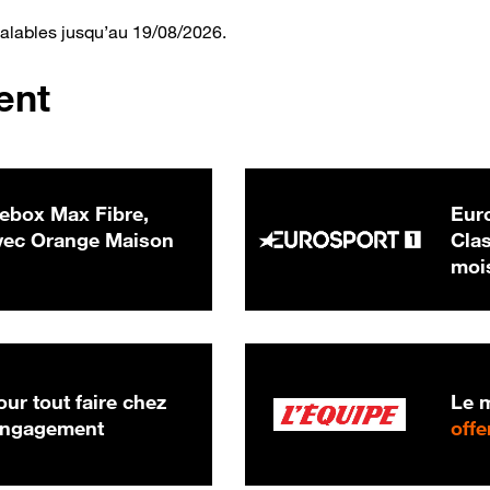
valables jusqu’au 19/08/2026.
ent
ebox Max Fibre,
Euro
 € par mois
ec Orange Maison
Clas
moi
ur tout faire chez
Le m
 engagement
offe