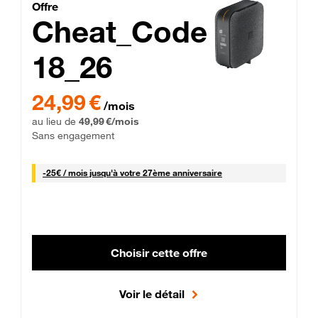
Cheat_Code Fibre_18_26
Offre
Cheat_Code
18_26
 Engagement 12 mois
24,99 € par mois pendant 0 mois puis 49,99 € par mois, Sans 
24,99 €
/mois
au lieu de
49,99 €/mois
Sans engagement
25 € par mois
-
25€ / mois
jusqu'à votre 27ème anniversaire
Choisir cette offre
Voir le détail