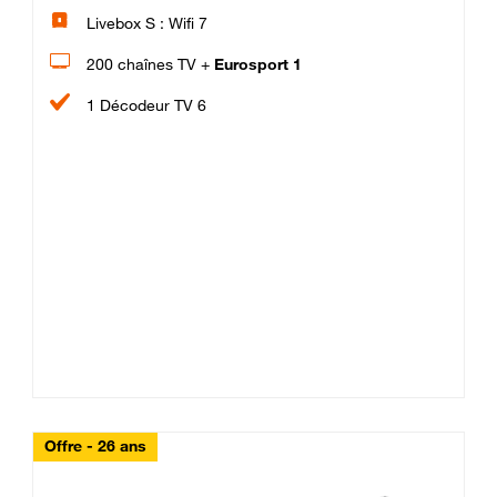
Livebox S : Wifi 7
200 chaînes TV +
Eurosport 1
1 Décodeur TV 6
Offre - 26 ans