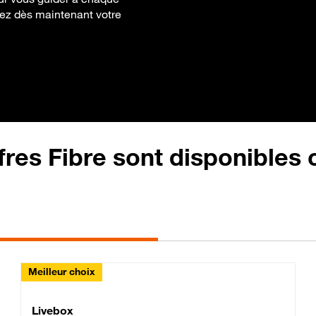
ifiez dès maintenant votre
fres Fibre sont disponibles
Meilleur choix
Lite Fibre
Livebox Classic Fibre
Livebox