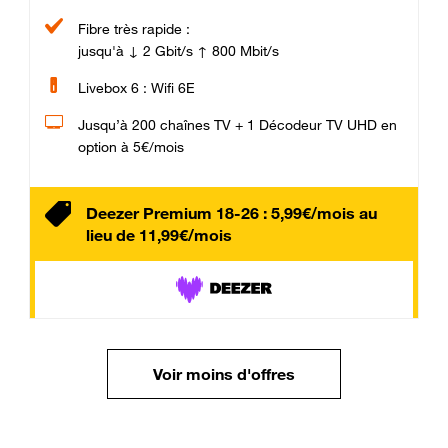
Fibre très rapide :
jusqu'à ↓ 2 Gbit/s ↑ 800 Mbit/s
Livebox 6 : Wifi 6E
Jusqu’à 200 chaînes TV + 1 Décodeur TV UHD en
option à 5€/mois
Deezer Premium 18-26 : 5,99€/mois au
lieu de 11,99€/mois
Voir moins d'offres