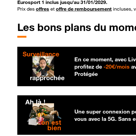
Eurosport 1 inclus jusqu'au 31/01/2029.
Prix des
offres
et
offre de remboursement
incluses, 
Les bons plans du mom
En ce moment, avec Liv
20
profitez de
-
20€/mois
av
Protégée
Une super connexion po
vous avec la 5G. Sans