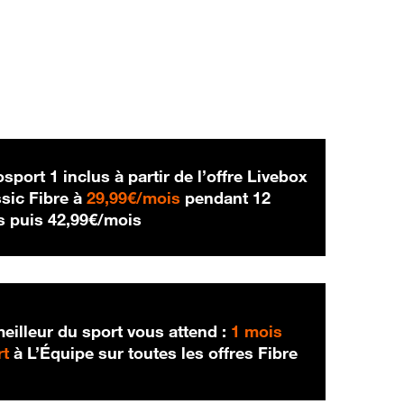
sport 1 inclus à partir de l’offre Livebox
29,99 € par mois
sic Fibre à
29,99€/mois
pendant 12
42,99 € par mois
s puis
42,99€/mois
eilleur du sport vous attend :
1 mois
rt
à L’Équipe sur toutes les offres Fibre