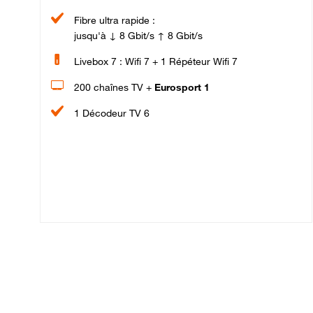
Fibre ultra rapide :
jusqu'à ↓ 8 Gbit/s ↑ 8 Gbit/s
Livebox 7 : Wifi 7 + 1 Répéteur Wifi 7
200 chaînes TV +
Eurosport 1
1 Décodeur TV 6