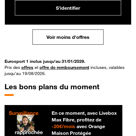
S'identifier
Voir moins d'offres
Eurosport 1 inclus jusqu'au 31/01/2029.
Prix des
offres
et
offre de remboursement
incluses, valables
jusqu’au 19/08/2026.
Les bons plans du moment
En ce moment, avec Livebox
Max Fibre, profitez de
20 € par mois
-
20€/mois
avec Orange
Maison Protégée