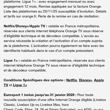
plateforme. Ligue 1+ : avec engagement mensuel ou avec
engagement 12 mois. Remise appliquée sur la facture Orange.
Liste des plateformes au 20/11/25 susceptible d’évolution. Détails
et tarifs sur orange.fr. Perte de la remise en cas de résiliation.
Netflix/Disney+/Apple TV :
valable en France métropolitaine,
réservée aux clients internet téléphone Orange TV sous réserve
d’éligibilité technique et de décodeur compatible. L'accès au
service nécessite la création et l'activation d'un compte auprès
de la plateforme. L’activation pourra également se faire avec les
identifiants habituels dans le cas d’un compte préexistant.
Ligue 1+ :
valable en France métropolitaine, réservée aux clients
internet téléphone Orange TV sous réserve d’éligibilité technique
et de décodeur compatible.
Conditions Spécifiques des options :
Netflix
,
Disney+
,
Apple
TV
et
Ligue 1+
Eurosport 1 inclus jusqu’au 31 janvier 2029 :
Pour toute
nouvelle souscription d’une offre Internet Orange éligible (Livebox
Classic, Livebox Up ou Livebox Max, hors
Cheat_Code_Fibre_18_26 et Séries Spéciales), sur ADSL ou sur