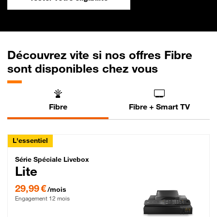
Découvrez vite si nos offres Fibre
sont disponibles chez vous
Fibre
Fibre + Smart TV
L'essentiel
Série Spéciale Livebox Lite Fibre
Série Spéciale Livebox
Lite
29,99 € par mois , Engagement 12 mois
29,99 €
/mois
Engagement 12 mois