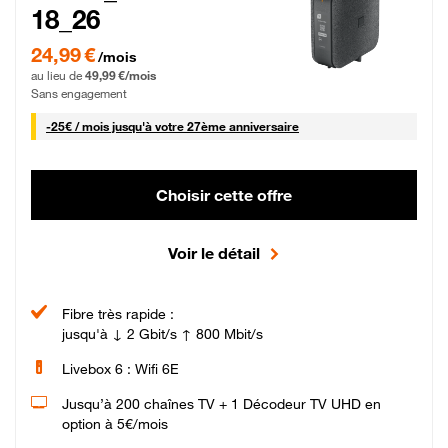
18_26
24,99 € par mois pendant 0 mois puis 49,99 € par mois, Sans engagement
24,99 €
/mois
au lieu de
49,99 €/mois
Sans engagement
25 € par mois
-
25€ / mois
jusqu'à votre 27ème anniversaire
Choisir cette offre
Voir le détail
Fibre très rapide :
jusqu'à ↓ 2 Gbit/s ↑ 800 Mbit/s
Livebox 6 : Wifi 6E
Jusqu’à 200 chaînes TV + 1 Décodeur TV UHD en
option à 5€/mois