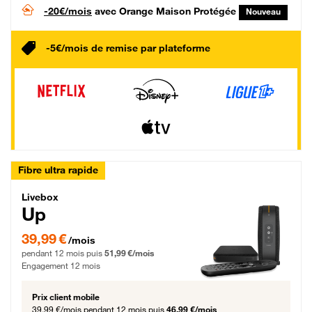
-20€/mois
avec Orange Maison Protégée
Nouveau
-5€/mois de remise par plateforme
Fibre ultra rapide
Livebox Up Fibre
Livebox
Up
39,99 € par mois pendant 12 mois puis 51,99 € par mois, Engagement 12 moi
39,99 €
/mois
pendant 12 mois puis
51,99 €/mois
Engagement 12 mois
Prix client mobile
39,99 €/mois
pendant 12 mois puis
46,99 €/mois