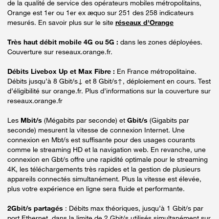
de la qualité de service des opérateurs mobiles métropolitains,
Orange est 1er ou 1er ex æquo sur 251 des 258 indicateurs
mesurés. En savoir plus sur le site
réseaux d'Orange
Très haut débit mobile 4G ou 5G :
dans les zones déployées.
Couverture sur reseaux.orange.fr.
Débits Livebox Up et Max Fibre :
En France métropolitaine.
Débits jusqu’à 8 Gbit/s↓ et 8 Gbit/s↑, déploiement en cours. Test
d’éligibilité sur orange.fr. Plus d’informations sur la couverture sur
reseaux.orange.fr
Les
Mbit/s
(Mégabits par seconde) et
Gbit/s
(Gigabits par
seconde) mesurent la vitesse de connexion Internet. Une
connexion en Mbt/s est suffisante pour des usages courants
comme le streaming HD et la navigation web. En revanche, une
connexion en Gbt/s offre une rapidité optimale pour le streaming
4K, les téléchargements très rapides et la gestion de plusieurs
appareils connectés simultanément. Plus la vitesse est élevée,
plus votre expérience en ligne sera fluide et performante.
2Gbit/s partagés
: Débits max théoriques, jusqu’à 1 Gbit/s par
port Ethernet, dans la limite de 2 Gbit/s utilisés simultanément sur