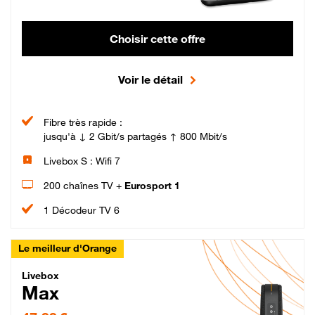
Choisir cette offre
Voir le détail
Fibre très rapide :
jusqu'à ↓ 2 Gbit/s partagés ↑ 800 Mbit/s
Livebox S : Wifi 7
200 chaînes TV +
Eurosport 1
1 Décodeur TV 6
Le meilleur d'Orange
Livebox Max Fibre
Livebox
Max
47,99 € par mois pendant 12 mois puis 57,99 € par mois, Engagement 12 moi