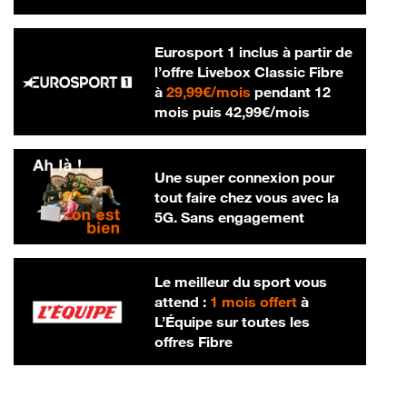
Eurosport 1 inclus à partir de
l’offre Livebox Classic Fibre
29,99 € par mois
à
29,99€/mois
pendant 12
42,99 € par m
mois puis
42,99€/mois
Une super connexion pour
tout faire chez vous avec la
5G. Sans engagement
Le meilleur du sport vous
attend :
1 mois offert
à
L’Équipe sur toutes les
offres Fibre