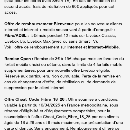
(sauf pour les offres avec Smart TV). En cas de résiliation du
second accès, frais de résiliation de 60€ appliqués pour cet
accès.
Offre de remboursement Bienvenue
pour les nouveaux clients
internet et internet + mobile souscrivant à partir d’orange.fr :
Fibre/ADSL :
-5€/mois pendant 12 mois sur Livebox Classic,
Livebox Up, Livebox Max (avec ou sans Smart TV).
Voir l'offre de remboursement sur
Internet
et
Internet+Mobile
.
Remise Open :
Remise de 3€ à 15€ chaque mois en fonction du
forfait mobile choisi ou détenu, dans la limite de 4 forfaits mobile
supplémentaires, pour une nouvelle offre Livebox éligible.
Réservé aux particuliers. Non cumulable. Perte de la remise en
cas de changement d'offre, de résiliation ou de demande de
suppression par le client internet.
Offre Cheat_Code_Fibre_18_26 :
Offre soumise à conditions,
valable à partir du 10/04/2025 en France métropolitaine, sous
réserve d’éligibilité et d’équipements compatibles, pour la
souscription à l’offre Cheat_Code_Fibre_18_26 par des clients
âgés de 18 à 26 ans et 6 mois maximum, sur présentation d’une
carte d’identité. Sans engagement. Remboursement différé de