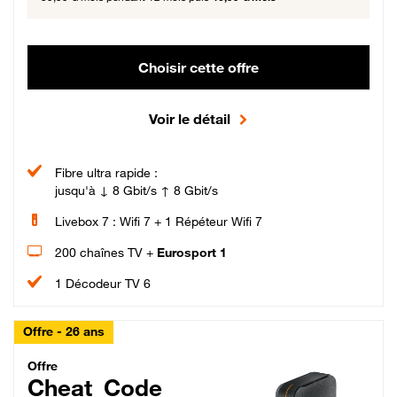
Choisir cette offre
Voir le détail
Fibre ultra rapide :
jusqu'à ↓ 8 Gbit/s ↑ 8 Gbit/s
Livebox 7 : Wifi 7 + 1 Répéteur Wifi 7
200 chaînes TV +
Eurosport 1
1 Décodeur TV 6
Offre - 26 ans
Cheat_Code Fibre_18_26
Offre
Cheat_Code