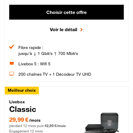
Choisir cette offre
Voir le détail
Fibre rapide :
jusqu'à ↓ 1 Gbit/s ↑ 700 Mbit/s
Livebox 5 : Wifi 5
200 chaînes TV + 1 Décodeur TV UHD
Meilleur choix
Livebox Classic Fibre
Livebox
Classic
29,99 € par mois pendant 12 mois puis 42,99 € par mois, Engagement 12 moi
29,99 €
/mois
pendant 12 mois puis
42,99 €/mois
Engagement 12 mois