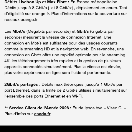
Débits Livebox Up et Max Fibre :
En France métropolitaine.
Débits jusqu’à 8 Gbit/s↓ et 8 Gbit/s↑, déploiement en cours. Test
d’éligibilité sur orange.fr. Plus d’informations sur la couverture sur
reseaux.orange.fr
Les
Mbit/s
(Mégabits par seconde) et
Gbit/s
(Gigabits par
seconde) mesurent la vitesse de connexion Internet. Une
connexion en Mbt/s est suffisante pour des usages courants
comme le streaming HD et la navigation web. En revanche, une
connexion en Gbt/s offre une rapidité optimale pour le streaming
4K, les téléchargements très rapides et la gestion de plusieurs
appareils connectés simultanément. Plus la vitesse est élevée,
plus votre expérience en ligne sera fluide et performante.
2Gbit/s partagés
: Débits max théoriques, jusqu’à 1 Gbit/s par
port Ethernet, dans la limite de 2 Gbit/s utilisés simultanément sur
l’ensemble des ports Ethernet et en Wi-Fi.
** Service Client de l'Année 2026 :
Étude Ipsos bva – Viséo CI –
Plus d'infos sur
escda.fr