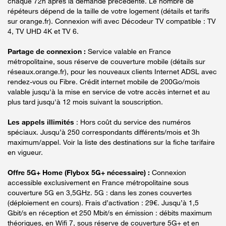
chaque 72h après la demande précédente. Le nombre de
répéteurs dépend de la taille de votre logement (détails et tarifs
sur orange.fr). Connexion wifi avec Décodeur TV compatible : TV
4, TV UHD 4K et TV 6.
Partage de connexion :
Service valable en France
métropolitaine, sous réserve de couverture mobile (détails sur
réseaux.orange.fr), pour les nouveaux clients Internet ADSL avec
rendez-vous ou Fibre. Crédit internet mobile de 200Go/mois
valable jusqu'à la mise en service de votre accès internet et au
plus tard jusqu'à 12 mois suivant la souscription.
Les appels illimités
: Hors coût du service des numéros
spéciaux. Jusqu’à 250 correspondants différents/mois et 3h
maximum/appel. Voir la liste des destinations sur la fiche tarifaire
en vigueur.
Offre 5G+ Home (Flybox 5G+ nécessaire) :
Connexion
accessible exclusivement en France métropolitaine sous
couverture 5G en 3,5GHz. 5G : dans les zones couvertes
(déploiement en cours). Frais d’activation : 29€. Jusqu’à 1,5
Gbit/s en réception et 250 Mbit/s en émission : débits maximum
théoriques, en Wifi 7, sous réserve de couverture 5G+ et en