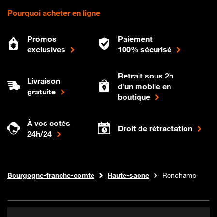
Pourquoi acheter en ligne
Promos
Paiement
exclusives
100% sécurisé
Retrait sous 2h
Livraison
d'un mobile en
gratuite
boutique
À vos cotés
Droit de rétractation
24h/24
Internet fibre
Boutique Orange
Bourgogne-franche-comte
Haute-saone
Ronchamp