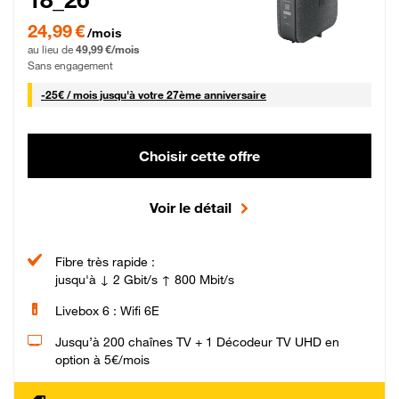
24,99 € par mois pendant 0 mois puis 49,99 € par mois, Sans engagement
24,99 €
/mois
au lieu de
49,99 €/mois
Sans engagement
25 € par mois
-
25€ / mois
jusqu'à votre 27ème anniversaire
Choisir cette offre
Voir le détail
Fibre très rapide :
jusqu'à ↓ 2 Gbit/s ↑ 800 Mbit/s
Livebox 6 : Wifi 6E
Jusqu’à 200 chaînes TV + 1 Décodeur TV UHD en
option à 5€/mois