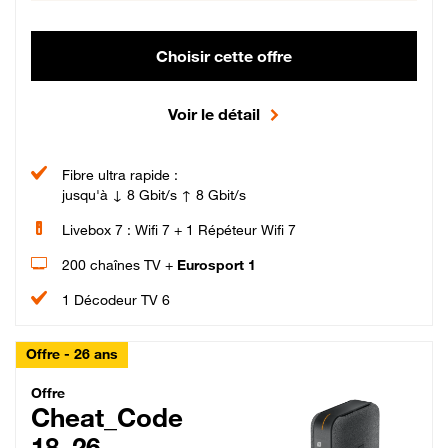
Choisir cette offre
Voir le détail
Fibre ultra rapide :
jusqu'à ↓ 8 Gbit/s ↑ 8 Gbit/s
Livebox 7 : Wifi 7 + 1 Répéteur Wifi 7
200 chaînes TV +
Eurosport 1
1 Décodeur TV 6
Offre - 26 ans
Cheat_Code Fibre_18_26
Offre
Cheat_Code
18_26