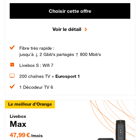
Choisir cette offre
Voir le détail
Fibre très rapide :
jusqu'à ↓ 2 Gbit/s partagés ↑ 800 Mbit/s
Livebox S : Wifi 7
200 chaînes TV +
Eurosport 1
1 Décodeur TV 6
Le meilleur d'Orange
Livebox Max Fibre
Livebox
Max
47,99 € par mois pendant 12 mois puis 57,99 € par mois, Engagement 12 moi
47,99 €
/mois