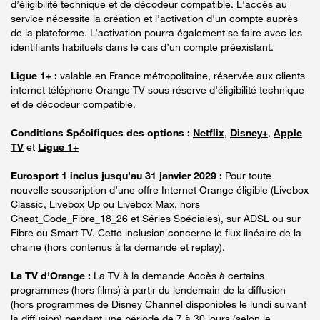
d’éligibilité technique et de décodeur compatible. L'accès au
service nécessite la création et l'activation d'un compte auprès
de la plateforme. L’activation pourra également se faire avec les
identifiants habituels dans le cas d’un compte préexistant.
Ligue 1+ :
valable en France métropolitaine, réservée aux clients
internet téléphone Orange TV sous réserve d’éligibilité technique
et de décodeur compatible.
Conditions Spécifiques des options :
Netflix
,
Disney+
,
Apple
TV
et
Ligue 1+
Eurosport 1 inclus jusqu’au 31 janvier 2029 :
Pour toute
nouvelle souscription d’une offre Internet Orange éligible (Livebox
Classic, Livebox Up ou Livebox Max, hors
Cheat_Code_Fibre_18_26 et Séries Spéciales), sur ADSL ou sur
Fibre ou Smart TV. Cette inclusion concerne le flux linéaire de la
chaine (hors contenus à la demande et replay).
La TV d'Orange :
La TV à la demande Accès à certains
programmes (hors films) à partir du lendemain de la diffusion
(hors programmes de Disney Channel disponibles le lundi suivant
la diffusion) pendant une période de 7 à 30 jours (selon le