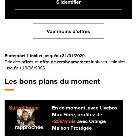
S'identifier
Voir moins d'offres
Eurosport 1 inclus jusqu'au 31/01/2029.
Prix des
offres
et
offre de remboursement
incluses, valables
jusqu’au 19/08/2026.
Les bons plans du moment
En ce moment, avec Livebox
Max Fibre, profitez de
20 € par mois
-
20€/mois
avec Orange
Maison Protégée