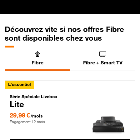
Découvrez vite si nos offres Fibre
sont disponibles chez vous
Fibre
Fibre + Smart TV
L'essentiel
Série Spéciale Livebox Lite Fibre
Série Spéciale Livebox
Lite
29,99 € par mois , Engagement 12 mois
29,99 €
/mois
Engagement 12 mois