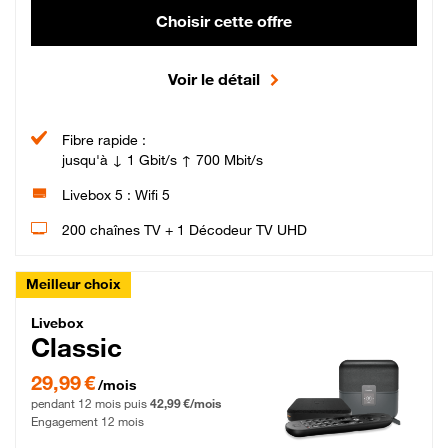
Choisir cette offre
Voir le détail
Fibre rapide :
jusqu'à ↓ 1 Gbit/s ↑ 700 Mbit/s
Livebox 5 : Wifi 5
200 chaînes TV + 1 Décodeur TV UHD
Meilleur choix
Livebox Classic Fibre
Livebox
Classic
29,99 € par mois pendant 12 mois puis 42,99 € par mois, Engagement 12 moi
29,99 €
/mois
pendant 12 mois puis
42,99 €/mois
Engagement 12 mois