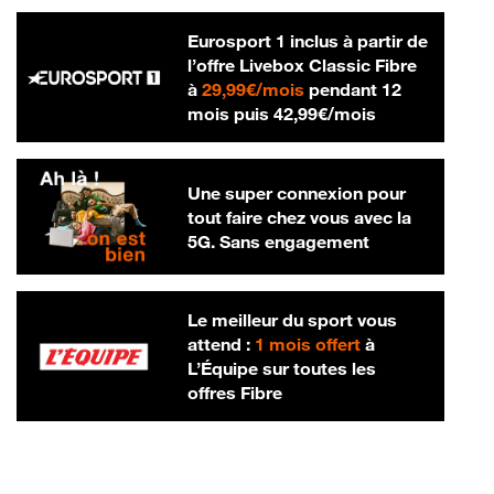
Eurosport 1 inclus à partir de
l’offre Livebox Classic Fibre
29,99 € par mois
à
29,99€/mois
pendant 12
42,99 € par m
mois puis
42,99€/mois
Une super connexion pour
tout faire chez vous avec la
5G. Sans engagement
Le meilleur du sport vous
attend :
1 mois offert
à
L’Équipe sur toutes les
offres Fibre