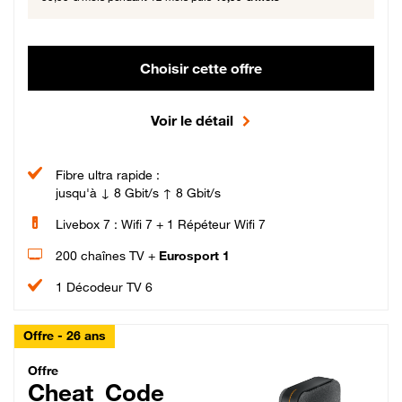
Choisir cette offre
Voir le détail
Fibre ultra rapide :
jusqu'à ↓ 8 Gbit/s ↑ 8 Gbit/s
Livebox 7 : Wifi 7 + 1 Répéteur Wifi 7
200 chaînes TV +
Eurosport 1
1 Décodeur TV 6
Offre - 26 ans
Cheat_Code Fibre_18_26
Offre
Cheat_Code