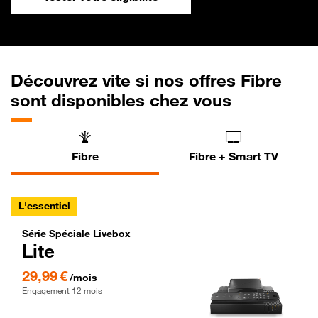
Découvrez vite si nos offres Fibre
sont disponibles chez vous
Fibre
Fibre + Smart TV
L'essentiel
Série Spéciale Livebox Lite Fibre
Série Spéciale Livebox
Lite
29,99 € par mois , Engagement 12 mois
29,99 €
/mois
Engagement 12 mois