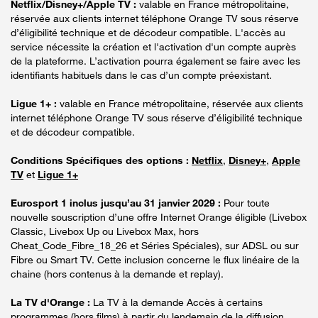
Netflix/Disney+/Apple TV :
valable en France métropolitaine,
réservée aux clients internet téléphone Orange TV sous réserve
d’éligibilité technique et de décodeur compatible. L'accès au
service nécessite la création et l'activation d'un compte auprès
de la plateforme. L’activation pourra également se faire avec les
identifiants habituels dans le cas d’un compte préexistant.
Ligue 1+ :
valable en France métropolitaine, réservée aux clients
internet téléphone Orange TV sous réserve d’éligibilité technique
et de décodeur compatible.
Conditions Spécifiques des options :
Netflix
,
Disney+
,
Apple
TV
et
Ligue 1+
Eurosport 1 inclus jusqu’au 31 janvier 2029 :
Pour toute
nouvelle souscription d’une offre Internet Orange éligible (Livebox
Classic, Livebox Up ou Livebox Max, hors
Cheat_Code_Fibre_18_26 et Séries Spéciales), sur ADSL ou sur
Fibre ou Smart TV. Cette inclusion concerne le flux linéaire de la
chaine (hors contenus à la demande et replay).
La TV d'Orange :
La TV à la demande Accès à certains
programmes (hors films) à partir du lendemain de la diffusion