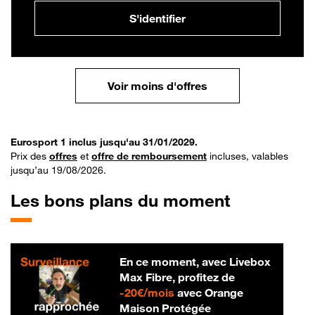
S'identifier
Voir moins d'offres
Eurosport 1 inclus jusqu'au 31/01/2029.
Prix des
offres
et
offre de remboursement
incluses, valables
jusqu’au 19/08/2026.
Les bons plans du moment
En ce moment, avec Livebox
Max Fibre, profitez de
20 € par mois
-
20€/mois
avec Orange
Maison Protégée