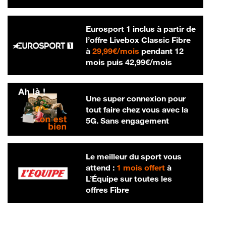
Eurosport 1 inclus à partir de
l’offre Livebox Classic Fibre
29,99 € par mois
à
29,99€/mois
pendant 12
42,99 € par m
mois puis
42,99€/mois
Une super connexion pour
tout faire chez vous avec la
5G. Sans engagement
Le meilleur du sport vous
attend :
1 mois offert
à
L’Équipe sur toutes les
offres Fibre