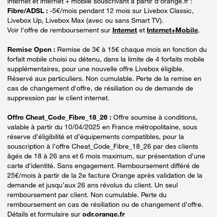
internet et internet + mobile souscrivant à partir d’orange.fr :
Fibre/ADSL :
-5€/mois pendant 12 mois sur Livebox Classic,
Livebox Up, Livebox Max (avec ou sans Smart TV).
Voir l'offre de remboursement sur
Internet
et
Internet+Mobile
.
Remise Open :
Remise de 3€ à 15€ chaque mois en fonction du
forfait mobile choisi ou détenu, dans la limite de 4 forfaits mobile
supplémentaires, pour une nouvelle offre Livebox éligible.
Réservé aux particuliers. Non cumulable. Perte de la remise en
cas de changement d'offre, de résiliation ou de demande de
suppression par le client internet.
Offre Cheat_Code_Fibre_18_26 :
Offre soumise à conditions,
valable à partir du 10/04/2025 en France métropolitaine, sous
réserve d’éligibilité et d’équipements compatibles, pour la
souscription à l’offre Cheat_Code_Fibre_18_26 par des clients
âgés de 18 à 26 ans et 6 mois maximum, sur présentation d’une
carte d’identité. Sans engagement. Remboursement différé de
25€/mois à partir de la 2e facture Orange après validation de la
demande et jusqu’aux 26 ans révolus du client. Un seul
remboursement par client. Non cumulable. Perte du
remboursement en cas de résiliation ou de changement d’offre.
Détails et formulaire sur
odr.orange.fr