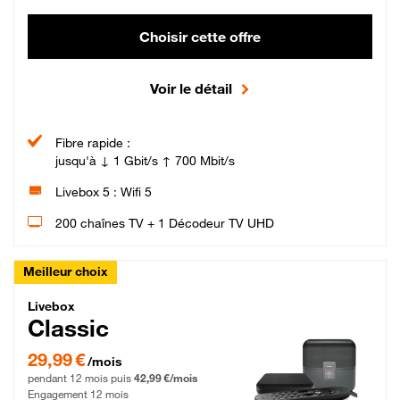
Choisir cette offre
Voir le détail
Fibre rapide :
jusqu'à ↓ 1 Gbit/s ↑ 700 Mbit/s
Livebox 5 : Wifi 5
200 chaînes TV + 1 Décodeur TV UHD
Meilleur choix
Livebox Classic Fibre
Livebox
Classic
29,99 € par mois pendant 12 mois puis 42,99 € par mois, Engagement 12 moi
29,99 €
/mois
pendant 12 mois puis
42,99 €/mois
Engagement 12 mois