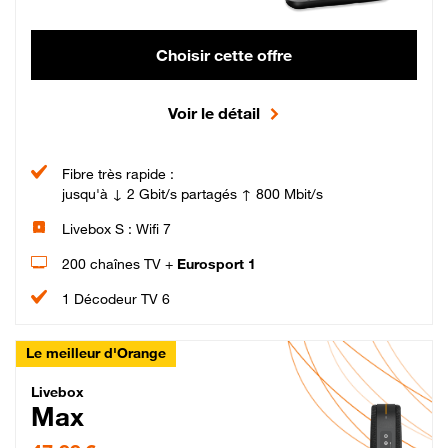
Choisir cette offre
Voir le détail
Fibre très rapide :
jusqu'à ↓ 2 Gbit/s partagés ↑ 800 Mbit/s
Livebox S : Wifi 7
200 chaînes TV +
Eurosport 1
1 Décodeur TV 6
Le meilleur d'Orange
Livebox Max Fibre
Livebox
Max
47,99 € par mois pendant 12 mois puis 57,99 € par mois, Engagement 12 moi