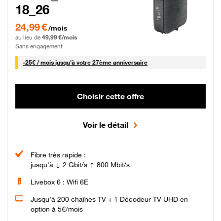
18_26
24,99 € par mois pendant 0 mois puis 49,99 € par mois, Sans engagement
24,99 €
/mois
au lieu de
49,99 €/mois
Sans engagement
25 € par mois
-
25€ / mois
jusqu'à votre 27ème anniversaire
Choisir cette offre
Voir le détail
Fibre très rapide :
jusqu'à ↓ 2 Gbit/s ↑ 800 Mbit/s
Livebox 6 : Wifi 6E
Jusqu’à 200 chaînes TV + 1 Décodeur TV UHD en
option à 5€/mois