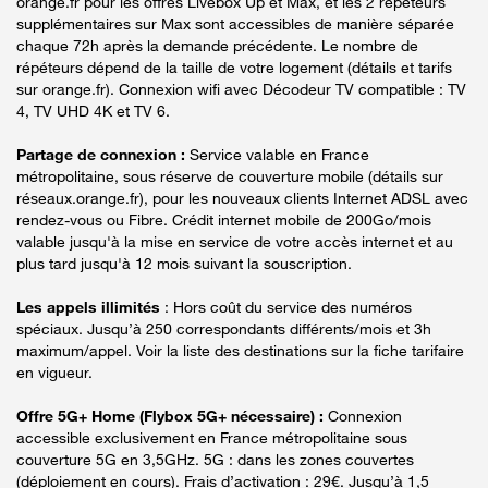
orange.fr pour les offres Livebox Up et Max, et les 2 répéteurs
supplémentaires sur Max sont accessibles de manière séparée
chaque 72h après la demande précédente. Le nombre de
répéteurs dépend de la taille de votre logement (détails et tarifs
sur orange.fr). Connexion wifi avec Décodeur TV compatible : TV
4, TV UHD 4K et TV 6.
Partage de connexion :
Service valable en France
métropolitaine, sous réserve de couverture mobile (détails sur
réseaux.orange.fr), pour les nouveaux clients Internet ADSL avec
rendez-vous ou Fibre. Crédit internet mobile de 200Go/mois
valable jusqu'à la mise en service de votre accès internet et au
plus tard jusqu'à 12 mois suivant la souscription.
Les appels illimités
: Hors coût du service des numéros
spéciaux. Jusqu’à 250 correspondants différents/mois et 3h
maximum/appel. Voir la liste des destinations sur la fiche tarifaire
en vigueur.
Offre 5G+ Home (Flybox 5G+ nécessaire) :
Connexion
accessible exclusivement en France métropolitaine sous
couverture 5G en 3,5GHz. 5G : dans les zones couvertes
(déploiement en cours). Frais d’activation : 29€. Jusqu’à 1,5