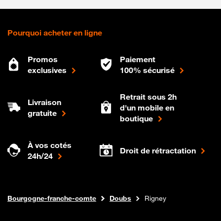
Pourquoi acheter en ligne
Promos
Paiement
exclusives
100% sécurisé
Retrait sous 2h
Livraison
d'un mobile en
gratuite
boutique
À vos cotés
Droit de rétractation
24h/24
Internet fibre
Boutique Orange
Bourgogne-franche-comte
Doubs
Rigney