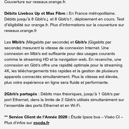
Couverture sur reseaux.orange.fr.
Débits Livebox Up et Max Fibre :
En France métropolitaine.
Débits jusqu’à 8 Gbit/s↓ et 8 Gbit/s↑, déploiement en cours. Test
d’éligibilité sur orange.fr. Plus d’informations sur la couverture sur
reseaux.orange.fr
Les
Mbit/s
(Mégabits par seconde) et
Gbit/s
(Gigabits par
seconde) mesurent la vitesse de connexion Internet. Une
connexion en Mbt/s est suffisante pour des usages courants
comme le streaming HD et la navigation web. En revanche, une
connexion en Gbt/s offre une rapidité optimale pour le streaming
4K, les téléchargements très rapides et la gestion de plusieurs
appareils connectés simultanément. Plus la vitesse est élevée,
plus votre expérience en ligne sera fluide et performante.
2Gbit/s partagés
: Débits max théoriques, jusqu’à 1 Gbit/s par
port Ethernet, dans la limite de 2 Gbit/s utilisés simultanément sur
l’ensemble des ports Ethernet et en Wi-Fi.
** Service Client de l'Année 2026 :
Étude Ipsos bva – Viséo CI –
Plus d'infos sur
escda.fr