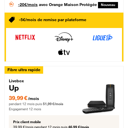
-20€/mois
avec Orange Maison Protégée
Nouveau
-5€/mois de remise par plateforme
Fibre ultra rapide
Livebox Up Fibre
Livebox
Up
39,99 € par mois pendant 12 mois puis 51,99 € par mois, Engagement 12 moi
39,99 €
/mois
pendant 12 mois puis
51,99 €/mois
Engagement 12 mois
Prix client mobile
39,99 €/mois
pendant 12 mois puis
46,99 €/mois