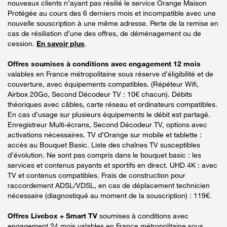
nouveaux clients n’ayant pas résilié le service Orange Maison
Protégée au cours des 6 derniers mois et incompatible avec une
nouvelle souscription à une même adresse. Perte de la remise en
cas de résiliation d’une des offres, de déménagement ou de
cession.
En savoir plus
.
Offres soumises à conditions avec engagement 12 mois
valables en France métropolitaine sous réserve d’éligibilité et de
couverture, avec équipements compatibles. (Répéteur Wifi,
Airbox 20Go, Second Décodeur TV : 10€ chacun). Débits
théoriques avec câbles, carte réseau et ordinateurs compatibles.
En cas d’usage sur plusieurs équipements le débit est partagé.
Enregistreur Multi-écrans, Second Décodeur TV, options avec
activations nécessaires. TV d’Orange sur mobile et tablette :
accès au Bouquet Basic. Liste des chaînes TV susceptibles
d’évolution. Ne sont pas compris dans le bouquet basic : les
services et contenus payants et sportifs en direct. UHD 4K : avec
TV et contenus compatibles. Frais de construction pour
raccordement ADSL/VDSL, en cas de déplacement technicien
nécessaire (diagnostiqué au moment de la souscription) : 119€.
Offres Livebox + Smart TV
soumises à conditions avec
engagement 24 mois valables en France métropolitaine sous