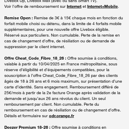
Livebox Up, Livebox Max (avec ou sans Smart TV).
Voir l'offre de remboursement sur
Internet
et
Internet+Mobile
.
Remise Open :
Remise de 3€ à 15€ chaque mois en fonction du
forfait mobile choisi ou détenu, dans la limite de 4 forfaits mobile
supplémentaires, pour une nouvelle offre Livebox éligible.
Réservé aux particuliers. Non cumulable. Perte de la remise en
cas de changement d'offre, de résiliation ou de demande de
suppression par le client internet.
Offre Cheat_Code_Fibre_18_26 :
Offre soumise à conditions,
valable à partir du 10/04/2025 en France métropolitaine, sous
réserve d’éligibilité et d’équipements compatibles, pour la
souscription à l’offre Cheat_Code_Fibre_18_26 par des clients
âgés de 18 à 26 ans et 6 mois maximum, sur présentation d’une
carte d’identité. Sans engagement. Remboursement différé de
25€/mois à partir de la 2e facture Orange après validation de la
demande et jusqu’aux 26 ans révolus du client. Un seul
remboursement par client. Non cumulable. Perte du
remboursement en cas de résiliation ou de changement d’offre.
Détails et formulaire sur
odr.orange.fr
Deezer Premium 18-26 :
Offre soumise à conditions en