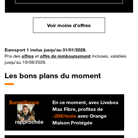
Voir moins d'offres
Eurosport 1 inclus jusqu'au 31/01/2029.
Prix des
offres
et
offre de remboursement
incluses, valables
jusqu’au 19/08/2026.
Les bons plans du moment
En ce moment, avec Livebox
Max Fibre, profitez de
20 € par mois
-
20€/mois
avec Orange
Maison Protégée