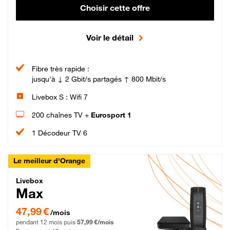
Choisir cette offre
Voir le détail
Fibre très rapide :
jusqu'à ↓ 2 Gbit/s partagés ↑ 800 Mbit/s
Livebox S : Wifi 7
200 chaînes TV +
Eurosport 1
1 Décodeur TV 6
Le meilleur d'Orange
Livebox Max Fibre
Livebox
Max
47,99 € par mois pendant 12 mois puis 57,99 € par mois, Engagement 12 moi
47,99 €
/mois
pendant 12 mois puis
57,99 €/mois