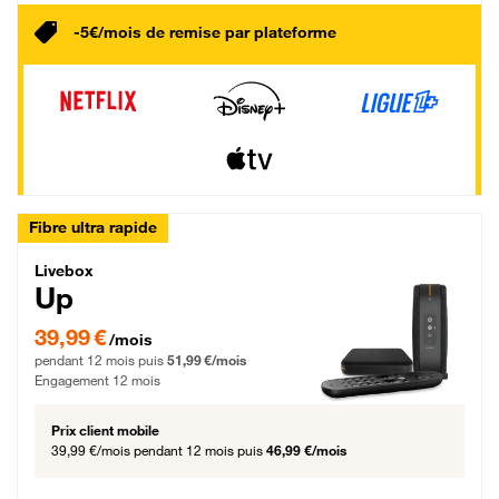
-5€/mois de remise par plateforme
Fibre ultra rapide
Livebox Up Fibre
Livebox
Up
39,99 € par mois pendant 12 mois puis 51,99 € par mois, Engagement 12 moi
39,99 €
/mois
pendant 12 mois puis
51,99 €/mois
Engagement 12 mois
Prix client mobile
39,99 €/mois
pendant 12 mois puis
46,99 €/mois