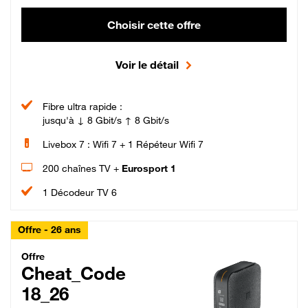
Choisir cette offre
Voir le détail
Fibre ultra rapide :
jusqu'à ↓ 8 Gbit/s ↑ 8 Gbit/s
Livebox 7 : Wifi 7 + 1 Répéteur Wifi 7
200 chaînes TV +
Eurosport 1
1 Décodeur TV 6
Offre - 26 ans
Cheat_Code Fibre_18_26
Offre
Cheat_Code
18_26