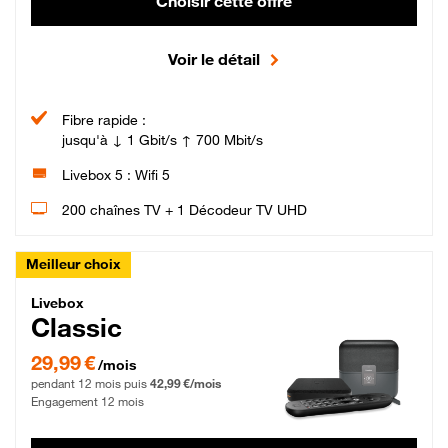
Choisir cette offre
Voir le détail
Fibre rapide :
jusqu'à ↓ 1 Gbit/s ↑ 700 Mbit/s
Livebox 5 : Wifi 5
200 chaînes TV + 1 Décodeur TV UHD
Meilleur choix
Livebox Classic Fibre
Livebox
Classic
29,99 € par mois pendant 12 mois puis 42,99 € par mois, Engagement 12 moi
29,99 €
/mois
pendant 12 mois puis
42,99 €/mois
Engagement 12 mois