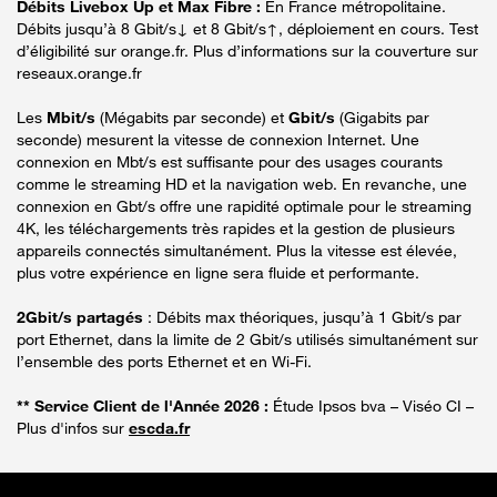
Débits Livebox Up et Max Fibre :
En France métropolitaine.
Débits jusqu’à 8 Gbit/s↓ et 8 Gbit/s↑, déploiement en cours. Test
d’éligibilité sur orange.fr. Plus d’informations sur la couverture sur
reseaux.orange.fr
Les
Mbit/s
(Mégabits par seconde) et
Gbit/s
(Gigabits par
seconde) mesurent la vitesse de connexion Internet. Une
connexion en Mbt/s est suffisante pour des usages courants
comme le streaming HD et la navigation web. En revanche, une
connexion en Gbt/s offre une rapidité optimale pour le streaming
4K, les téléchargements très rapides et la gestion de plusieurs
appareils connectés simultanément. Plus la vitesse est élevée,
plus votre expérience en ligne sera fluide et performante.
2Gbit/s partagés
: Débits max théoriques, jusqu’à 1 Gbit/s par
port Ethernet, dans la limite de 2 Gbit/s utilisés simultanément sur
l’ensemble des ports Ethernet et en Wi-Fi.
** Service Client de l'Année 2026 :
Étude Ipsos bva – Viséo CI –
Plus d'infos sur
escda.fr