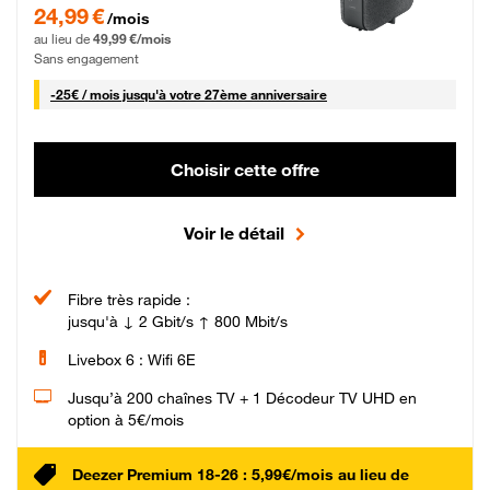
24,99 € par mois pendant 0 mois puis 49,99 € par mois, Sans engagement
24,99 €
/mois
au lieu de
49,99 €/mois
Sans engagement
25 € par mois
-
25€ / mois
jusqu'à votre 27ème anniversaire
Choisir cette offre
Voir le détail
Fibre très rapide :
jusqu'à ↓ 2 Gbit/s ↑ 800 Mbit/s
Livebox 6 : Wifi 6E
Jusqu’à 200 chaînes TV + 1 Décodeur TV UHD en
option à 5€/mois
Deezer Premium 18-26 : 5,99€/mois au lieu de