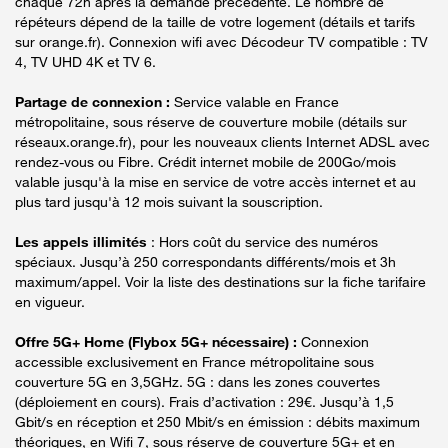
chaque 72h après la demande précédente. Le nombre de
répéteurs dépend de la taille de votre logement (détails et tarifs
sur orange.fr). Connexion wifi avec Décodeur TV compatible : TV
4, TV UHD 4K et TV 6.
Partage de connexion :
Service valable en France
métropolitaine, sous réserve de couverture mobile (détails sur
réseaux.orange.fr), pour les nouveaux clients Internet ADSL avec
rendez-vous ou Fibre. Crédit internet mobile de 200Go/mois
valable jusqu'à la mise en service de votre accès internet et au
plus tard jusqu'à 12 mois suivant la souscription.
Les appels illimités
: Hors coût du service des numéros
spéciaux. Jusqu’à 250 correspondants différents/mois et 3h
maximum/appel. Voir la liste des destinations sur la fiche tarifaire
en vigueur.
Offre 5G+ Home (Flybox 5G+ nécessaire) :
Connexion
accessible exclusivement en France métropolitaine sous
couverture 5G en 3,5GHz. 5G : dans les zones couvertes
(déploiement en cours). Frais d’activation : 29€. Jusqu’à 1,5
Gbit/s en réception et 250 Mbit/s en émission : débits maximum
théoriques, en Wifi 7, sous réserve de couverture 5G+ et en