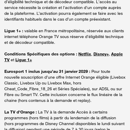
d’éligibilité technique et de décodeur compatible. L'accès au
service nécessite la création et l'activation d'un compte auprès
de la plateforme. L’activation pourra également se faire avec les
identifiants habituels dans le cas d’un compte préexistant.
Ligue 1+ :
valable en France métropolitaine, réservée aux clients
internet téléphone Orange TV sous réserve d’éligibilité technique
et de décodeur compatible.
Conditions Spécifiques des options :
Netflix
,
Disney+
,
Apple
TV
et
Ligue 1+
Eurosport 1 inclus jusqu’au 31 janvier 2029 :
Pour toute
nouvelle souscription d’une offre Internet Orange éligible (Livebox
Classic, Livebox Up ou Livebox Max, hors
Cheat_Code_Fibre_18_26 et Séries Spéciales), sur ADSL ou sur
Fibre ou Smart TV. Cette inclusion concerne le flux linéaire de la
chaine (hors contenus à la demande et replay).
La TV d'Orange :
La TV à la demande Accès à certains
programmes (hors films) à partir du lendemain de la diffusion
(hors programmes de Disney Channel disponibles le lundi suivant
la diffusion) pendant une période de 7 à 30 jours (selon le