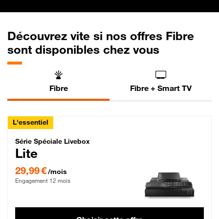
Découvrez vite si nos offres Fibre
sont disponibles chez vous
Fibre
Fibre + Smart TV
L'essentiel
Série Spéciale Livebox Lite Fibre
Série Spéciale Livebox
Lite
29,99 € par mois , Engagement 12 mois
29,99 €
/mois
Engagement 12 mois