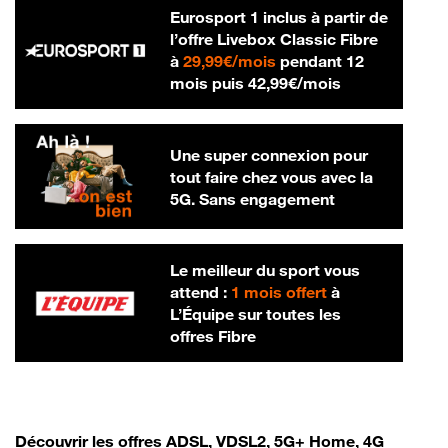
Eurosport 1 inclus à partir de
l’offre Livebox Classic Fibre
29,99 € par mois
à
29,99€/mois
pendant 12
42,99 € par m
mois puis
42,99€/mois
Une super connexion pour
tout faire chez vous avec la
5G. Sans engagement
Le meilleur du sport vous
attend :
1 mois offert
à
L’Équipe sur toutes les
offres Fibre
Découvrir les offres ADSL, VDSL2, 5G+ Home, 4G