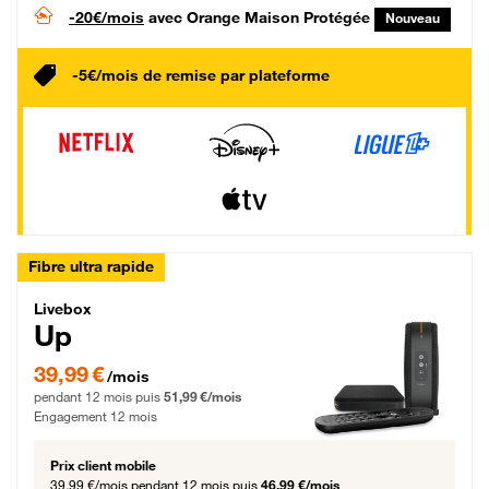
-20€/mois
avec Orange Maison Protégée
Nouveau
-5€/mois de remise par plateforme
Fibre ultra rapide
Livebox Up Fibre
Livebox
Up
39,99 € par mois pendant 12 mois puis 51,99 € par mois, Engagement 12 moi
39,99 €
/mois
pendant 12 mois puis
51,99 €/mois
Engagement 12 mois
Prix client mobile
39,99 €/mois
pendant 12 mois puis
46,99 €/mois