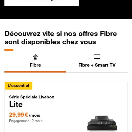
Découvrez vite si nos offres Fibre
sont disponibles chez vous
Fibre
Fibre + Smart TV
L'essentiel
Série Spéciale Livebox Lite Fibre
Série Spéciale Livebox
Lite
29,99 € par mois , Engagement 12 mois
29,99 €
/mois
Engagement 12 mois