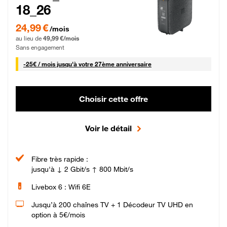
18_26
24,99 € par mois pendant 0 mois puis 49,99 € par mois, Sans engagement
24,99 €
/mois
au lieu de
49,99 €/mois
Sans engagement
25 € par mois
-
25€ / mois
jusqu'à votre 27ème anniversaire
Choisir cette offre
Voir le détail
Fibre très rapide :
jusqu'à ↓ 2 Gbit/s ↑ 800 Mbit/s
Livebox 6 : Wifi 6E
Jusqu’à 200 chaînes TV + 1 Décodeur TV UHD en
option à 5€/mois