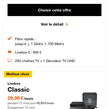
Choisir cette offre
Voir le détail
Fibre rapide :
jusqu'à ↓ 1 Gbit/s ↑ 700 Mbit/s
Livebox 5 : Wifi 5
200 chaînes TV + 1 Décodeur TV UHD
Meilleur choix
Livebox Classic Fibre
Livebox
Classic
29,99 € par mois pendant 12 mois puis 42,99 € par mois, Engagement 12 moi
29,99 €
/mois
pendant 12 mois puis
42,99 €/mois
Engagement 12 mois