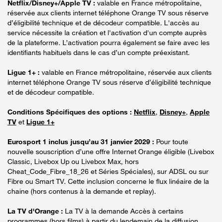
Netflix/Disney+/Apple TV :
valable en France métropolitaine,
réservée aux clients internet téléphone Orange TV sous réserve
d’éligibilité technique et de décodeur compatible. L'accès au
service nécessite la création et l'activation d'un compte auprès
de la plateforme. L’activation pourra également se faire avec les
identifiants habituels dans le cas d’un compte préexistant.
Ligue 1+ :
valable en France métropolitaine, réservée aux clients
internet téléphone Orange TV sous réserve d’éligibilité technique
et de décodeur compatible.
Conditions Spécifiques des options :
Netflix
,
Disney+
,
Apple
TV
et
Ligue 1+
Eurosport 1 inclus jusqu’au 31 janvier 2029 :
Pour toute
nouvelle souscription d’une offre Internet Orange éligible (Livebox
Classic, Livebox Up ou Livebox Max, hors
Cheat_Code_Fibre_18_26 et Séries Spéciales), sur ADSL ou sur
Fibre ou Smart TV. Cette inclusion concerne le flux linéaire de la
chaine (hors contenus à la demande et replay).
La TV d'Orange :
La TV à la demande Accès à certains
programmes (hors films) à partir du lendemain de la diffusion