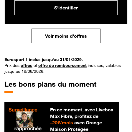
S'identifier
Voir moins d'offres
Eurosport 1 inclus jusqu'au 31/01/2029.
Prix des
offres
et
offre de remboursement
incluses, valables
jusqu’au 19/08/2026.
Les bons plans du moment
En ce moment, avec Livebox
Max Fibre, profitez de
20 € par mois
-
20€/mois
avec Orange
Maison Protégée