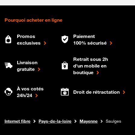
Pourquoi acheter en ligne
Promos
Paiement
exclusives
100% sécurisé
Retrait sous 2h
Livraison
d'un mobile en
gratuite
boutique
À vos cotés
Droit de rétractation
24h/24
Boutique Orange
Internet fibre
Pays-de-la-loire
Mayenne
Saulges