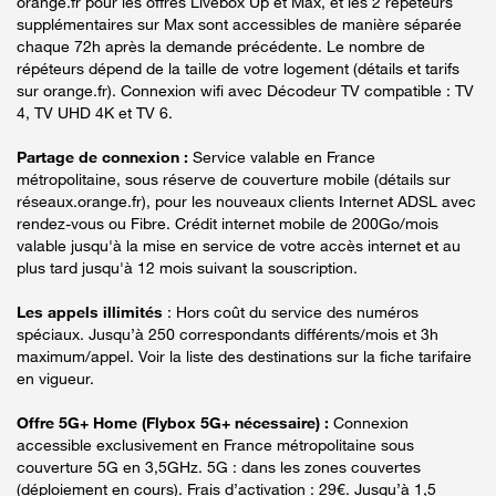
orange.fr pour les offres Livebox Up et Max, et les 2 répéteurs
supplémentaires sur Max sont accessibles de manière séparée
chaque 72h après la demande précédente. Le nombre de
répéteurs dépend de la taille de votre logement (détails et tarifs
sur orange.fr). Connexion wifi avec Décodeur TV compatible : TV
4, TV UHD 4K et TV 6.
Partage de connexion :
Service valable en France
métropolitaine, sous réserve de couverture mobile (détails sur
réseaux.orange.fr), pour les nouveaux clients Internet ADSL avec
rendez-vous ou Fibre. Crédit internet mobile de 200Go/mois
valable jusqu'à la mise en service de votre accès internet et au
plus tard jusqu'à 12 mois suivant la souscription.
Les appels illimités
: Hors coût du service des numéros
spéciaux. Jusqu’à 250 correspondants différents/mois et 3h
maximum/appel. Voir la liste des destinations sur la fiche tarifaire
en vigueur.
Offre 5G+ Home (Flybox 5G+ nécessaire) :
Connexion
accessible exclusivement en France métropolitaine sous
couverture 5G en 3,5GHz. 5G : dans les zones couvertes
(déploiement en cours). Frais d’activation : 29€. Jusqu’à 1,5