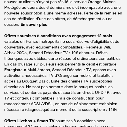
nouveaux clients n’ayant pas résilié le service Orange Maison
Protégée au cours des 6 derniers mois et incompatible avec une
nouvelle souscription à une même adresse. Perte de la remise en
cas de résiliation d’une des offres, de déménagement ou de
cession.
En savoir plus
.
Offres soumises à conditions avec engagement 12 mois
valables en France métropolitaine sous réserve d’éligibilité et de
couverture, avec équipements compatibles. (Répéteur Wifi,
Airbox 20Go, Second Décodeur TV : 10€ chacun). Débits
théoriques avec câbles, carte réseau et ordinateurs compatibles.
En cas d’usage sur plusieurs équipements le débit est partagé.
Enregistreur Multi-écrans, Second Décodeur TV, options avec
activations nécessaires. TV d’Orange sur mobile et tablette :
accès au Bouquet Basic. Liste des chaînes TV susceptibles
d’évolution. Ne sont pas compris dans le bouquet basic : les
services et contenus payants et sportifs en direct. UHD 4K : avec
TV et contenus compatibles. Frais de construction pour
raccordement ADSL/VDSL, en cas de déplacement technicien
nécessaire (diagnostiqué au moment de la souscription) : 119€.
Offres Livebox + Smart TV
soumises à conditions avec
engagement 24 mois valables en France métropolitaine sous