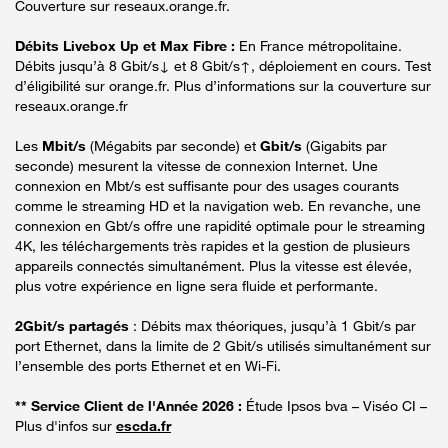
Couverture sur reseaux.orange.fr.
Débits Livebox Up et Max Fibre :
En France métropolitaine.
Débits jusqu’à 8 Gbit/s↓ et 8 Gbit/s↑, déploiement en cours. Test
d’éligibilité sur orange.fr. Plus d’informations sur la couverture sur
reseaux.orange.fr
Les
Mbit/s
(Mégabits par seconde) et
Gbit/s
(Gigabits par
seconde) mesurent la vitesse de connexion Internet. Une
connexion en Mbt/s est suffisante pour des usages courants
comme le streaming HD et la navigation web. En revanche, une
connexion en Gbt/s offre une rapidité optimale pour le streaming
4K, les téléchargements très rapides et la gestion de plusieurs
appareils connectés simultanément. Plus la vitesse est élevée,
plus votre expérience en ligne sera fluide et performante.
2Gbit/s partagés
: Débits max théoriques, jusqu’à 1 Gbit/s par
port Ethernet, dans la limite de 2 Gbit/s utilisés simultanément sur
l’ensemble des ports Ethernet et en Wi-Fi.
** Service Client de l'Année 2026 :
Étude Ipsos bva – Viséo CI –
Plus d'infos sur
escda.fr