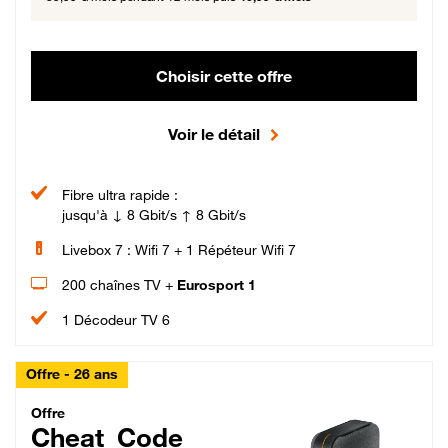
Choisir cette offre
Voir le détail
Fibre ultra rapide :
jusqu'à ↓ 8 Gbit/s ↑ 8 Gbit/s
Livebox 7 : Wifi 7 + 1 Répéteur Wifi 7
200 chaînes TV +
Eurosport 1
1 Décodeur TV 6
Offre - 26 ans
Cheat_Code Fibre_18_26
Offre
Cheat_Code