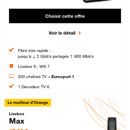
Choisir cette offre
Voir le détail
Fibre très rapide :
jusqu'à ↓ 2 Gbit/s partagés ↑ 800 Mbit/s
Livebox S : Wifi 7
200 chaînes TV +
Eurosport 1
1 Décodeur TV 6
Le meilleur d'Orange
Livebox Max Fibre
Livebox
Max
47,99 € par mois pendant 12 mois puis 57,99 € par mois, Engagement 12 moi