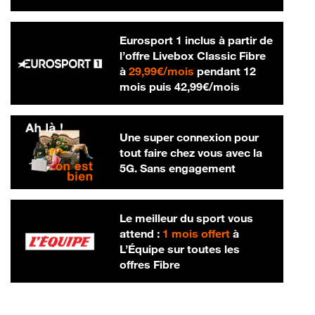
Eurosport 1 inclus à partir de
l’offre Livebox Classic Fibre
29,99 € par mois
à
29,99€/mois
pendant 12
42,99 € par m
mois puis
42,99€/mois
Une super connexion pour
tout faire chez vous avec la
5G. Sans engagement
Le meilleur du sport vous
attend :
1 mois offert
à
L’Équipe sur toutes les
offres Fibre