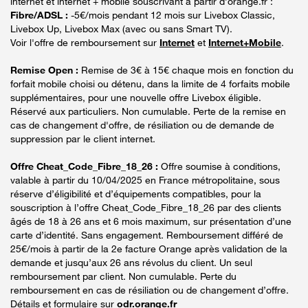
internet et internet + mobile souscrivant à partir d’orange.fr :
Fibre/ADSL :
-5€/mois pendant 12 mois sur Livebox Classic,
Livebox Up, Livebox Max (avec ou sans Smart TV).
Voir l'offre de remboursement sur
Internet
et
Internet+Mobile
.
Remise Open :
Remise de 3€ à 15€ chaque mois en fonction du
forfait mobile choisi ou détenu, dans la limite de 4 forfaits mobile
supplémentaires, pour une nouvelle offre Livebox éligible.
Réservé aux particuliers. Non cumulable. Perte de la remise en
cas de changement d'offre, de résiliation ou de demande de
suppression par le client internet.
Offre Cheat_Code_Fibre_18_26 :
Offre soumise à conditions,
valable à partir du 10/04/2025 en France métropolitaine, sous
réserve d’éligibilité et d’équipements compatibles, pour la
souscription à l’offre Cheat_Code_Fibre_18_26 par des clients
âgés de 18 à 26 ans et 6 mois maximum, sur présentation d’une
carte d’identité. Sans engagement. Remboursement différé de
25€/mois à partir de la 2e facture Orange après validation de la
demande et jusqu’aux 26 ans révolus du client. Un seul
remboursement par client. Non cumulable. Perte du
remboursement en cas de résiliation ou de changement d’offre.
Détails et formulaire sur
odr.orange.fr