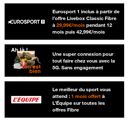
Eurosport 1 inclus à partir de
l’offre Livebox Classic Fibre
29,99 € par mois
à
29,99€/mois
pendant 12
42,99 € par m
mois puis
42,99€/mois
Une super connexion pour
tout faire chez vous avec la
5G. Sans engagement
Le meilleur du sport vous
attend :
1 mois offert
à
L’Équipe sur toutes les
offres Fibre