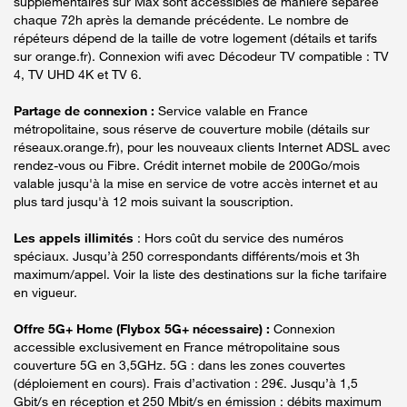
supplémentaires sur Max sont accessibles de manière séparée
chaque 72h après la demande précédente. Le nombre de
répéteurs dépend de la taille de votre logement (détails et tarifs
sur orange.fr). Connexion wifi avec Décodeur TV compatible : TV
4, TV UHD 4K et TV 6.
Partage de connexion :
Service valable en France
métropolitaine, sous réserve de couverture mobile (détails sur
réseaux.orange.fr), pour les nouveaux clients Internet ADSL avec
rendez-vous ou Fibre. Crédit internet mobile de 200Go/mois
valable jusqu'à la mise en service de votre accès internet et au
plus tard jusqu'à 12 mois suivant la souscription.
Les appels illimités
: Hors coût du service des numéros
spéciaux. Jusqu’à 250 correspondants différents/mois et 3h
maximum/appel. Voir la liste des destinations sur la fiche tarifaire
en vigueur.
Offre 5G+ Home (Flybox 5G+ nécessaire) :
Connexion
accessible exclusivement en France métropolitaine sous
couverture 5G en 3,5GHz. 5G : dans les zones couvertes
(déploiement en cours). Frais d’activation : 29€. Jusqu’à 1,5
Gbit/s en réception et 250 Mbit/s en émission : débits maximum