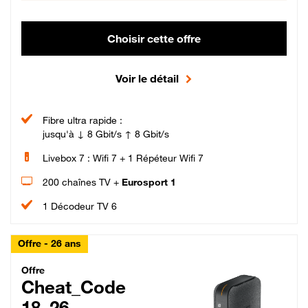
Choisir cette offre
Voir le détail
Fibre ultra rapide :
jusqu'à ↓ 8 Gbit/s ↑ 8 Gbit/s
Livebox 7 : Wifi 7 + 1 Répéteur Wifi 7
200 chaînes TV +
Eurosport 1
1 Décodeur TV 6
Offre - 26 ans
Cheat_Code Fibre_18_26
Offre
Cheat_Code
18_26