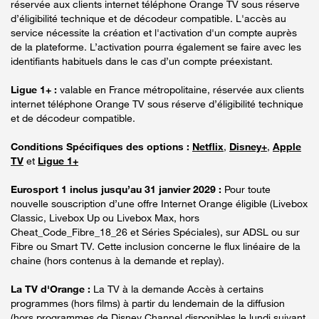
réservée aux clients internet téléphone Orange TV sous réserve
d’éligibilité technique et de décodeur compatible. L'accès au
service nécessite la création et l'activation d'un compte auprès
de la plateforme. L’activation pourra également se faire avec les
identifiants habituels dans le cas d’un compte préexistant.
Ligue 1+ :
valable en France métropolitaine, réservée aux clients
internet téléphone Orange TV sous réserve d’éligibilité technique
et de décodeur compatible.
Conditions Spécifiques des options :
Netflix
,
Disney+
,
Apple
TV
et
Ligue 1+
Eurosport 1 inclus jusqu’au 31 janvier 2029 :
Pour toute
nouvelle souscription d’une offre Internet Orange éligible (Livebox
Classic, Livebox Up ou Livebox Max, hors
Cheat_Code_Fibre_18_26 et Séries Spéciales), sur ADSL ou sur
Fibre ou Smart TV. Cette inclusion concerne le flux linéaire de la
chaine (hors contenus à la demande et replay).
La TV d'Orange :
La TV à la demande Accès à certains
programmes (hors films) à partir du lendemain de la diffusion
(hors programmes de Disney Channel disponibles le lundi suivant