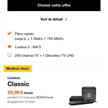
Choisir cette offre
Voir le détail
Fibre rapide :
jusqu'à ↓ 1 Gbit/s ↑ 700 Mbit/s
Livebox 5 : Wifi 5
200 chaînes TV + 1 Décodeur TV UHD
Meilleur choix
Livebox Classic Fibre
Livebox
Classic
29,99 € par mois pendant 12 mois puis 42,99 € par mois, Engagement 12 moi
29,99 €
/mois
pendant 12 mois puis
42,99 €/mois
Engagement 12 mois