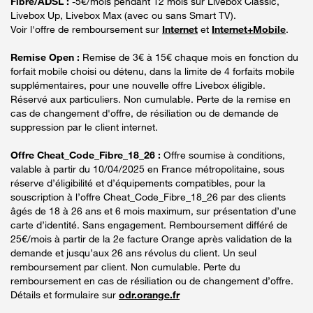
Fibre/ADSL :
-5€/mois pendant 12 mois sur Livebox Classic,
Livebox Up, Livebox Max (avec ou sans Smart TV).
Voir l'offre de remboursement sur
Internet
et
Internet+Mobile
.
Remise Open :
Remise de 3€ à 15€ chaque mois en fonction du
forfait mobile choisi ou détenu, dans la limite de 4 forfaits mobile
supplémentaires, pour une nouvelle offre Livebox éligible.
Réservé aux particuliers. Non cumulable. Perte de la remise en
cas de changement d'offre, de résiliation ou de demande de
suppression par le client internet.
Offre Cheat_Code_Fibre_18_26 :
Offre soumise à conditions,
valable à partir du 10/04/2025 en France métropolitaine, sous
réserve d’éligibilité et d’équipements compatibles, pour la
souscription à l’offre Cheat_Code_Fibre_18_26 par des clients
âgés de 18 à 26 ans et 6 mois maximum, sur présentation d’une
carte d’identité. Sans engagement. Remboursement différé de
25€/mois à partir de la 2e facture Orange après validation de la
demande et jusqu’aux 26 ans révolus du client. Un seul
remboursement par client. Non cumulable. Perte du
remboursement en cas de résiliation ou de changement d’offre.
Détails et formulaire sur
odr.orange.fr