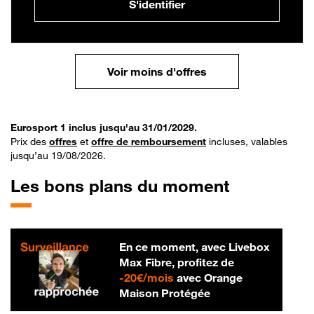
S'identifier
Voir moins d'offres
Eurosport 1 inclus jusqu'au 31/01/2029.
Prix des
offres
et
offre de remboursement
incluses, valables
jusqu’au 19/08/2026.
Les bons plans du moment
En ce moment, avec Livebox
Max Fibre, profitez de
20 € par mois
-
20€/mois
avec Orange
Maison Protégée