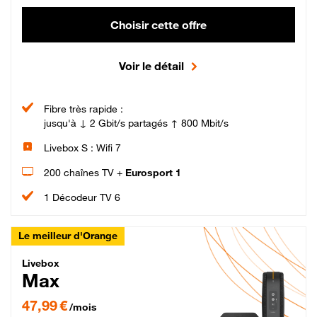
Choisir cette offre
Voir le détail
Fibre très rapide :
jusqu'à ↓ 2 Gbit/s partagés ↑ 800 Mbit/s
Livebox S : Wifi 7
200 chaînes TV +
Eurosport 1
1 Décodeur TV 6
Le meilleur d'Orange
Livebox Max Fibre
Livebox
Max
47,99 € par mois pendant 12 mois puis 57,99 € par mois, Engagement 12 moi
47,99 €
/mois