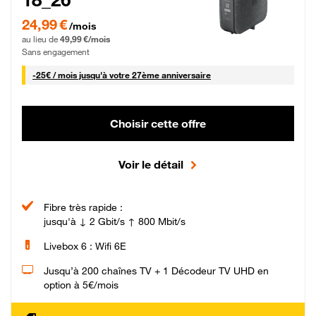
24,99 € par mois pendant 0 mois puis 49,99 € par mois, Sans engagement
24,99 €
/mois
au lieu de
49,99 €/mois
Sans engagement
25 € par mois
-
25€ / mois
jusqu'à votre 27ème anniversaire
Choisir cette offre
Voir le détail
Fibre très rapide :
jusqu'à ↓ 2 Gbit/s ↑ 800 Mbit/s
Livebox 6 : Wifi 6E
Jusqu’à 200 chaînes TV + 1 Décodeur TV UHD en
option à 5€/mois