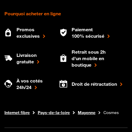
Pourquoi acheter en ligne
Promos
Paiement
exclusives
100% sécurisé
Retrait sous 2h
Livraison
d'un mobile en
gratuite
boutique
À vos cotés
Droit de rétractation
24h/24
Boutique Orange
Internet fibre
Pays-de-la-loire
Mayenne
Cosmes