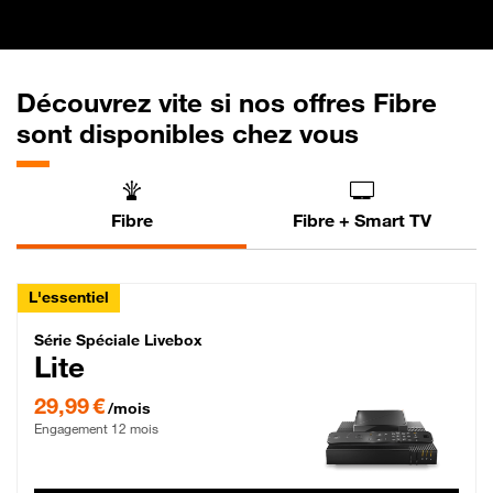
Découvrez vite si nos offres Fibre
sont disponibles chez vous
Fibre
Fibre + Smart TV
L'essentiel
Série Spéciale Livebox Lite Fibre
Série Spéciale Livebox
Lite
29,99 € par mois , Engagement 12 mois
29,99 €
/mois
Engagement 12 mois