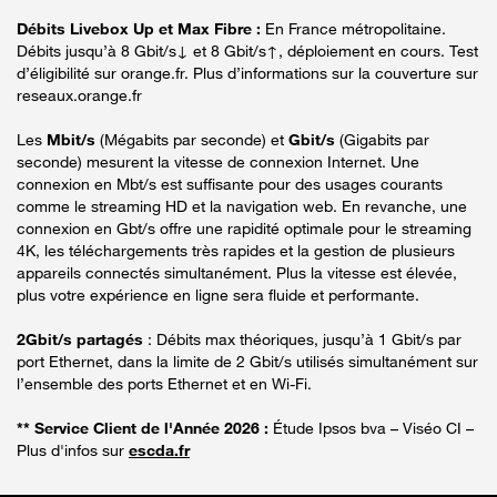
Débits Livebox Up et Max Fibre :
En France métropolitaine.
Débits jusqu’à 8 Gbit/s↓ et 8 Gbit/s↑, déploiement en cours. Test
d’éligibilité sur orange.fr. Plus d’informations sur la couverture sur
reseaux.orange.fr
Les
Mbit/s
(Mégabits par seconde) et
Gbit/s
(Gigabits par
seconde) mesurent la vitesse de connexion Internet. Une
connexion en Mbt/s est suffisante pour des usages courants
comme le streaming HD et la navigation web. En revanche, une
connexion en Gbt/s offre une rapidité optimale pour le streaming
4K, les téléchargements très rapides et la gestion de plusieurs
appareils connectés simultanément. Plus la vitesse est élevée,
plus votre expérience en ligne sera fluide et performante.
2Gbit/s partagés
: Débits max théoriques, jusqu’à 1 Gbit/s par
port Ethernet, dans la limite de 2 Gbit/s utilisés simultanément sur
l’ensemble des ports Ethernet et en Wi-Fi.
** Service Client de l'Année 2026 :
Étude Ipsos bva – Viséo CI –
Plus d'infos sur
escda.fr