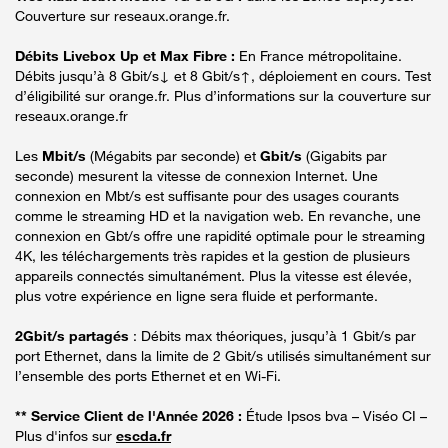
Couverture sur reseaux.orange.fr.
Débits Livebox Up et Max Fibre :
En France métropolitaine.
Débits jusqu’à 8 Gbit/s↓ et 8 Gbit/s↑, déploiement en cours. Test
d’éligibilité sur orange.fr. Plus d’informations sur la couverture sur
reseaux.orange.fr
Les
Mbit/s
(Mégabits par seconde) et
Gbit/s
(Gigabits par
seconde) mesurent la vitesse de connexion Internet. Une
connexion en Mbt/s est suffisante pour des usages courants
comme le streaming HD et la navigation web. En revanche, une
connexion en Gbt/s offre une rapidité optimale pour le streaming
4K, les téléchargements très rapides et la gestion de plusieurs
appareils connectés simultanément. Plus la vitesse est élevée,
plus votre expérience en ligne sera fluide et performante.
2Gbit/s partagés
: Débits max théoriques, jusqu’à 1 Gbit/s par
port Ethernet, dans la limite de 2 Gbit/s utilisés simultanément sur
l’ensemble des ports Ethernet et en Wi-Fi.
** Service Client de l'Année 2026 :
Étude Ipsos bva – Viséo CI –
Plus d'infos sur
escda.fr