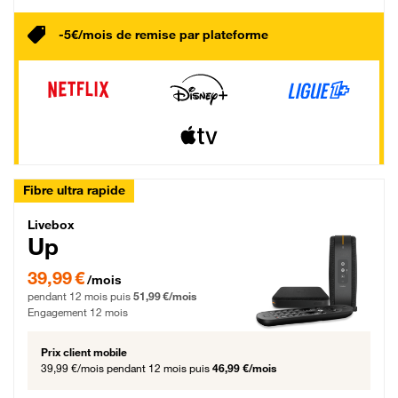
-5€/mois de remise par plateforme
Fibre ultra rapide
Livebox Up Fibre
Livebox
Up
39,99 € par mois pendant 12 mois puis 51,99 € par mois, Engagement 12 moi
39,99 €
/mois
pendant 12 mois puis
51,99 €/mois
Engagement 12 mois
Prix client mobile
39,99 €/mois
pendant 12 mois puis
46,99 €/mois