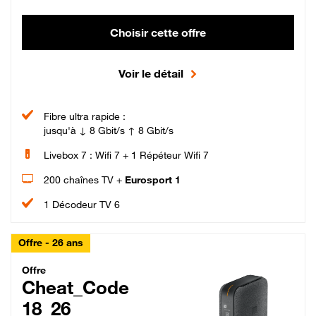
Choisir cette offre
Voir le détail
Fibre ultra rapide :
jusqu'à ↓ 8 Gbit/s ↑ 8 Gbit/s
Livebox 7 : Wifi 7 + 1 Répéteur Wifi 7
200 chaînes TV +
Eurosport 1
1 Décodeur TV 6
Offre - 26 ans
Cheat_Code Fibre_18_26
Offre
Cheat_Code
18_26