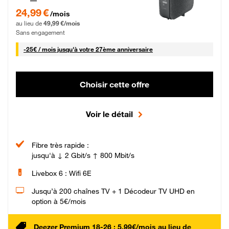
24,99 € par mois pendant 0 mois puis 49,99 € par mois, Sans engagement
24,99 €
/mois
au lieu de
49,99 €/mois
Sans engagement
25 € par mois
-
25€ / mois
jusqu'à votre 27ème anniversaire
Choisir cette offre
Voir le détail
Fibre très rapide :
jusqu'à ↓ 2 Gbit/s ↑ 800 Mbit/s
Livebox 6 : Wifi 6E
Jusqu’à 200 chaînes TV + 1 Décodeur TV UHD en
option à 5€/mois
Deezer Premium 18-26 : 5,99€/mois au lieu de