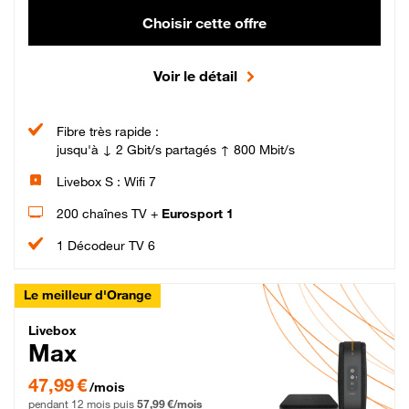
Choisir cette offre
Voir le détail
Fibre très rapide :
jusqu'à ↓ 2 Gbit/s partagés ↑ 800 Mbit/s
Livebox S : Wifi 7
200 chaînes TV +
Eurosport 1
1 Décodeur TV 6
Le meilleur d'Orange
Livebox Max Fibre
Livebox
Max
47,99 € par mois pendant 12 mois puis 57,99 € par mois, Engagement 12 moi
47,99 €
/mois
pendant 12 mois puis
57,99 €/mois