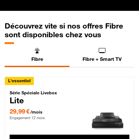
Découvrez vite si nos offres Fibre
sont disponibles chez vous
Fibre
Fibre + Smart TV
L'essentiel
Série Spéciale Livebox Lite Fibre
Série Spéciale Livebox
Lite
29,99 € par mois , Engagement 12 mois
29,99 €
/mois
Engagement 12 mois