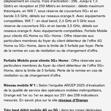
(déploiement en cours). Frais d’activation : 29€. Jusqu’à 1,5
Gbit/s en réception et 250 Mbit/s en émission : débits maximum
théoriques, en Wifi 7, sous réserve de couverture 5G+ et en
bande 3,5 GHz, détails sur reseaux.orange.fr. Avec équipements
compatibles. Wifi 7 : en dual band, 2,4 GHz et 5 GHz sous
réserve de couverture 5G+ et en bande 3,5 GHz, détails sur
reseaux.orange.fr. Avec équipements compatibles. Forfaits Mobile
pour clients 4G Home ou 5G+ Home : Offre réservée aux
particuliers membres du foyer du client détenteur de l'offre 4G
Home ou 5G+ Home, dans la limite de 5 forfaits par foyer. Perte
de la remise en cas de résiliation ou de changement d’offre.
Forfaits Mobile pour clients 5G+ Home
: Offre réservée aux
particuliers membres du foyer du client détenteur de l'offre 5G+
Home, dans la limite de 5 forfaits. Perte de la remise en cas de
résiliation ou de changement d’offre.
Réseau mobile N°1 :
Selon l’enquête ARCEP 2025 d’évaluation
de la qualité de service des opérateurs mobiles métropolitains,
Orange est 1er ou 1er ex æquo sur 251 des 258 indicateurs
mesurés. En savoir plus sur le site
réseaux d'Orange
Très haut débit mobile 4G ou 5G :
dans les zones déployées.