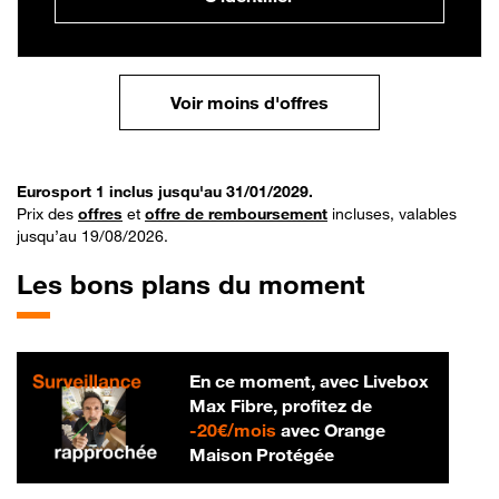
Voir moins d'offres
Eurosport 1 inclus jusqu'au 31/01/2029.
Prix des
offres
et
offre de remboursement
incluses, valables
jusqu’au 19/08/2026.
Les bons plans du moment
En ce moment, avec Livebox
Max Fibre, profitez de
20 € par mois
-
20€/mois
avec Orange
Maison Protégée