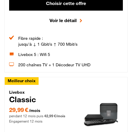
Choisir cette offre
Voir le détail
Fibre rapide :
jusqu'à ↓ 1 Gbit/s ↑ 700 Mbit/s
Livebox 5 : Wifi 5
200 chaînes TV + 1 Décodeur TV UHD
Meilleur choix
Livebox Classic Fibre
Livebox
Classic
29,99 € par mois pendant 12 mois puis 42,99 € par mois, Engagement 12 moi
29,99 €
/mois
pendant 12 mois puis
42,99 €/mois
Engagement 12 mois