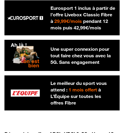
Eurosport 1 inclus à partir de
l’offre Livebox Classic Fibre
29,99 € par mois
à
29,99€/mois
pendant 12
42,99 € par m
mois puis
42,99€/mois
Une super connexion pour
tout faire chez vous avec la
5G. Sans engagement
Le meilleur du sport vous
attend :
1 mois offert
à
L’Équipe sur toutes les
offres Fibre