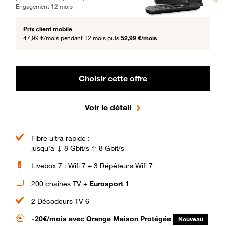
Engagement 12 mois
Prix client mobile
47,99 €/mois
pendant 12 mois puis
52,99 €/mois
Choisir cette offre
Voir le détail
Fibre ultra rapide :
jusqu'à ↓ 8 Gbit/s ↑ 8 Gbit/s
Livebox 7 : Wifi 7 + 3 Répéteurs Wifi 7
200 chaînes TV +
Eurosport 1
2 Décodeurs TV 6
-20€/mois
avec Orange Maison Protégée
Nouveau