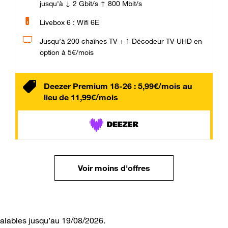
jusqu'à ↓ 2 Gbit/s ↑ 800 Mbit/s
Livebox 6 : Wifi 6E
Jusqu’à 200 chaînes TV + 1 Décodeur TV UHD en
option à 5€/mois
Deezer Premium 18-26 : 5,99€/mois au
lieu de 11,99€/mois
Voir moins d'offres
valables jusqu’au 19/08/2026.