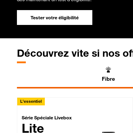
Tester votre éligibilité
Découvrez vite si nos of
Fibre
L'essentiel
Série Spéciale Livebox 
Série Spéciale Livebox
Lite