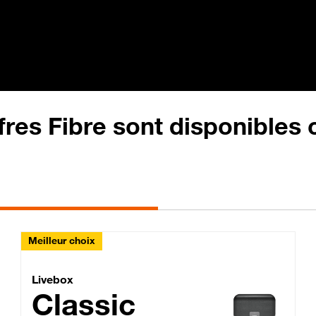
fres Fibre sont disponibles
Meilleur choix
Lite Fibre
Livebox Classic Fibre
Livebox
Classic