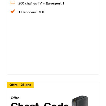
200 chaînes TV +
Eurosport 1
1 Décodeur TV 6
Offre - 26 ans
Cheat_Code Fibre_18_26
Offre