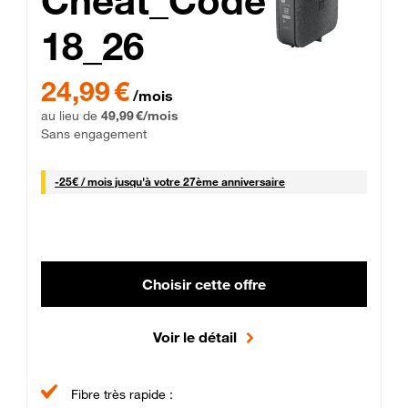
Cheat_Code
18_26
 Engagement 12 mois
24,99 € par mois pendant 0 mois puis 49,99 € par mois, Sans 
24,99 €
/mois
au lieu de
49,99 €/mois
Sans engagement
25 € par mois
-
25€ / mois
jusqu'à votre 27ème anniversaire
Choisir cette offre
Voir le détail
Fibre très rapide :