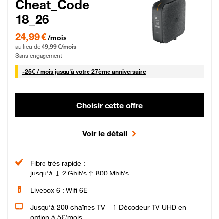
Cheat_Code
18_26
24,99 € par mois pendant 0 mois puis 49,99 € par mois, Sans engagement
24,99 €
/mois
au lieu de
49,99 €/mois
Sans engagement
25 € par mois
-
25€ / mois
jusqu'à votre 27ème anniversaire
Choisir cette offre
Voir le détail
Fibre très rapide :
jusqu'à ↓ 2 Gbit/s ↑ 800 Mbit/s
Livebox 6 : Wifi 6E
Jusqu’à 200 chaînes TV + 1 Décodeur TV UHD en
option à 5€/mois