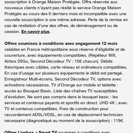
souscription à Orange Maison Protégée. Offre réservée aux
nouveaux clients n’ayant pas résilié le service Orange Maison
Protégée au cours des 6 derniers mois et incompatible avec une
nouvelle souscription à une même adresse. Perte de la remise en
cas de résiliation d’une des offres, de déménagement ou de
cession.
En savoir plus
.
Offres soumises à conditions avec engagement 12 mois
valables en France métropolitaine sous réserve d’éligibilité et de
couverture, avec équipements compatibles. (Répéteur Wifi,
Airbox 20Go, Second Décodeur TV : 10€ chacun). Débits
théoriques avec câbles, carte réseau et ordinateurs compatibles.
En cas d’usage sur plusieurs équipements le débit est partagé.
Enregistreur Multi-écrans, Second Décodeur TV, options avec
activations nécessaires. TV d’Orange sur mobile et tablette :
accès au Bouquet Basic. Liste des chaînes TV susceptibles
d’évolution. Ne sont pas compris dans le bouquet basic : les
services et contenus payants et sportifs en direct. UHD 4K : avec
TV et contenus compatibles. Frais de construction pour
raccordement ADSL/VDSL, en cas de déplacement technicien
nécessaire (diagnostiqué au moment de la souscription) : 119€.
Offres Livebox + Smart TV
soumises à conditions avec