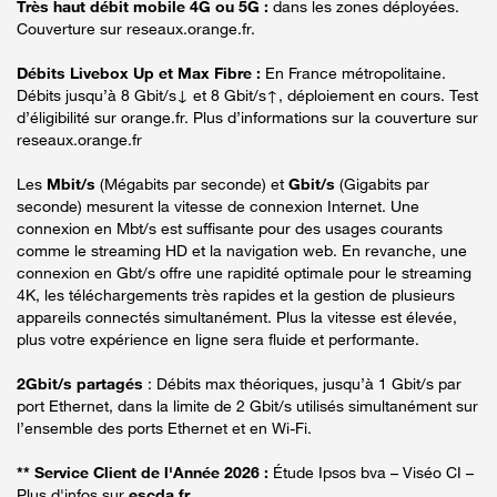
Très haut débit mobile 4G ou 5G :
dans les zones déployées.
Couverture sur reseaux.orange.fr.
Débits Livebox Up et Max Fibre :
En France métropolitaine.
Débits jusqu’à 8 Gbit/s↓ et 8 Gbit/s↑, déploiement en cours. Test
d’éligibilité sur orange.fr. Plus d’informations sur la couverture sur
reseaux.orange.fr
Les
Mbit/s
(Mégabits par seconde) et
Gbit/s
(Gigabits par
seconde) mesurent la vitesse de connexion Internet. Une
connexion en Mbt/s est suffisante pour des usages courants
comme le streaming HD et la navigation web. En revanche, une
connexion en Gbt/s offre une rapidité optimale pour le streaming
4K, les téléchargements très rapides et la gestion de plusieurs
appareils connectés simultanément. Plus la vitesse est élevée,
plus votre expérience en ligne sera fluide et performante.
2Gbit/s partagés
: Débits max théoriques, jusqu’à 1 Gbit/s par
port Ethernet, dans la limite de 2 Gbit/s utilisés simultanément sur
l’ensemble des ports Ethernet et en Wi-Fi.
** Service Client de l'Année 2026 :
Étude Ipsos bva – Viséo CI –
Plus d'infos sur
escda.fr