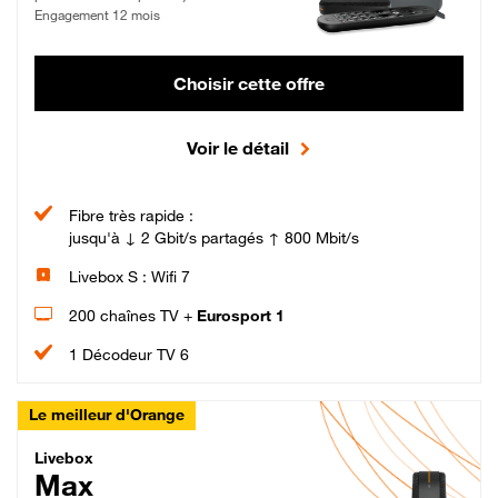
Engagement 12 mois
Choisir cette offre
Voir le détail
Fibre très rapide :
jusqu'à ↓ 2 Gbit/s partagés ↑ 800 Mbit/s
Livebox S : Wifi 7
200 chaînes TV +
Eurosport 1
1 Décodeur TV 6
Le meilleur d'Orange
Livebox Max Fibre
Livebox
Max