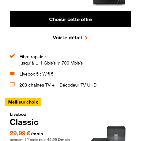
Choisir cette offre
Voir le détail
Fibre rapide :
jusqu'à ↓ 1 Gbit/s ↑ 700 Mbit/s
Livebox 5 : Wifi 5
200 chaînes TV + 1 Décodeur TV UHD
Meilleur choix
Livebox Classic Fibre
Livebox
Classic
29,99 € par mois pendant 12 mois puis 42,99 € par mois, Engagement 12 moi
29,99 €
/mois
pendant 12 mois puis
42,99 €/mois