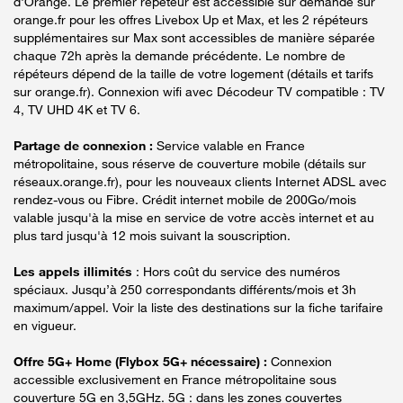
d'Orange. Le premier répéteur est accessible sur demande sur
orange.fr pour les offres Livebox Up et Max, et les 2 répéteurs
supplémentaires sur Max sont accessibles de manière séparée
chaque 72h après la demande précédente. Le nombre de
répéteurs dépend de la taille de votre logement (détails et tarifs
sur orange.fr). Connexion wifi avec Décodeur TV compatible : TV
4, TV UHD 4K et TV 6.
Partage de connexion :
Service valable en France
métropolitaine, sous réserve de couverture mobile (détails sur
réseaux.orange.fr), pour les nouveaux clients Internet ADSL avec
rendez-vous ou Fibre. Crédit internet mobile de 200Go/mois
valable jusqu'à la mise en service de votre accès internet et au
plus tard jusqu'à 12 mois suivant la souscription.
Les appels illimités
: Hors coût du service des numéros
spéciaux. Jusqu’à 250 correspondants différents/mois et 3h
maximum/appel. Voir la liste des destinations sur la fiche tarifaire
en vigueur.
Offre 5G+ Home (Flybox 5G+ nécessaire) :
Connexion
accessible exclusivement en France métropolitaine sous
couverture 5G en 3,5GHz. 5G : dans les zones couvertes