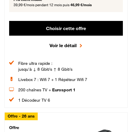
39,99 €/mois
pendant 12 mois puis
46,99 €/mois
Choisir cette offre
Voir le détail
Fibre ultra rapide :
jusqu'à ↓ 8 Gbit/s ↑ 8 Gbit/s
Livebox 7 : Wifi 7 + 1 Répéteur Wifi 7
200 chaînes TV +
Eurosport 1
1 Décodeur TV 6
Offre - 26 ans
Cheat_Code Fibre_18_26
Offre