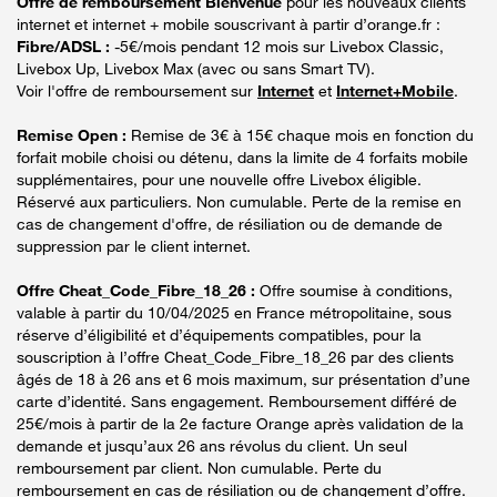
Offre de remboursement Bienvenue
pour les nouveaux clients
internet et internet + mobile souscrivant à partir d’orange.fr :
Fibre/ADSL :
-5€/mois pendant 12 mois sur Livebox Classic,
Livebox Up, Livebox Max (avec ou sans Smart TV).
Voir l'offre de remboursement sur
Internet
et
Internet+Mobile
.
Remise Open :
Remise de 3€ à 15€ chaque mois en fonction du
forfait mobile choisi ou détenu, dans la limite de 4 forfaits mobile
supplémentaires, pour une nouvelle offre Livebox éligible.
Réservé aux particuliers. Non cumulable. Perte de la remise en
cas de changement d'offre, de résiliation ou de demande de
suppression par le client internet.
Offre Cheat_Code_Fibre_18_26 :
Offre soumise à conditions,
valable à partir du 10/04/2025 en France métropolitaine, sous
réserve d’éligibilité et d’équipements compatibles, pour la
souscription à l’offre Cheat_Code_Fibre_18_26 par des clients
âgés de 18 à 26 ans et 6 mois maximum, sur présentation d’une
carte d’identité. Sans engagement. Remboursement différé de
25€/mois à partir de la 2e facture Orange après validation de la
demande et jusqu’aux 26 ans révolus du client. Un seul
remboursement par client. Non cumulable. Perte du
remboursement en cas de résiliation ou de changement d’offre.