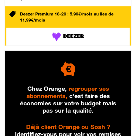
Deezer Premium 18-26 : 5,99€/mois au lieu de
11,99€/mois
Chez Orange,
regrouper ses
abonnements,
c'est faire des
économies sur votre budget mais
pas sur la qualité.
Déjà client Orange ou Sosh ?
Identifiez-vous pour voir vos remises