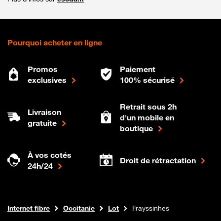
Pourquoi acheter en ligne
Promos
Paiement
exclusives
100% sécurisé
Retrait sous 2h
Livraison
d'un mobile en
gratuite
boutique
À vos cotés
Droit de rétractation
24h/24
Boutique Orange
Internet fibre
Occitanie
Lot
Frayssinhes