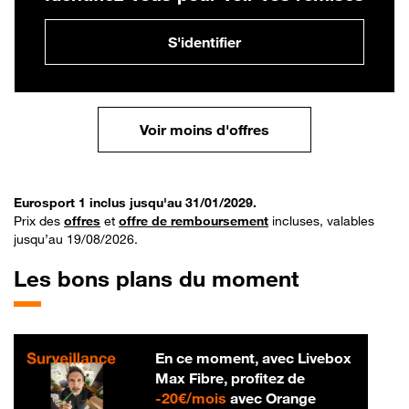
S'identifier
Voir moins d'offres
Eurosport 1 inclus jusqu'au 31/01/2029.
Prix des
offres
et
offre de remboursement
incluses, valables
jusqu’au 19/08/2026.
Les bons plans du moment
En ce moment, avec Livebox
Max Fibre, profitez de
20 € par mois
-
20€/mois
avec Orange