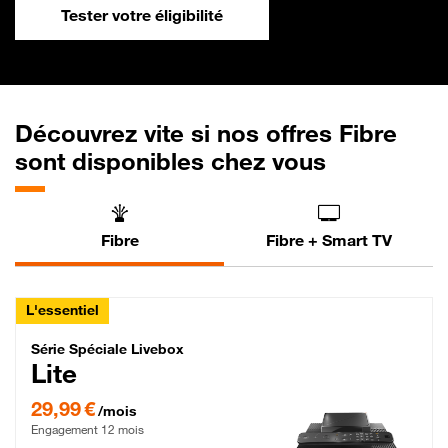
Tester votre éligibilité
Découvrez vite si nos offres Fibre
sont disponibles chez vous
Fibre
Fibre + Smart TV
L'essentiel
Série Spéciale Livebox Lite Fibre
Série Spéciale Livebox
Lite
29,99 € par mois , Engagement 12 mois
29,99 €
/mois
Engagement 12 mois