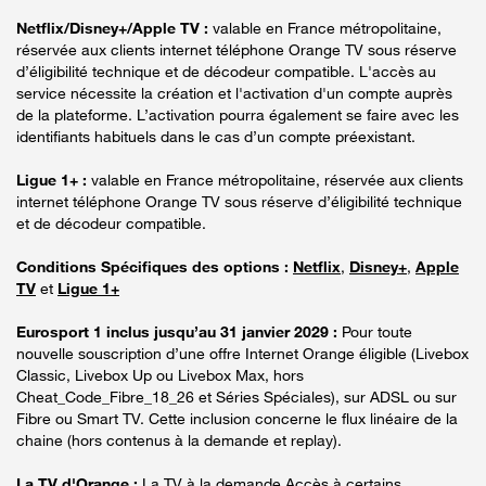
Netflix/Disney+/Apple TV :
valable en France métropolitaine,
réservée aux clients internet téléphone Orange TV sous réserve
d’éligibilité technique et de décodeur compatible. L'accès au
service nécessite la création et l'activation d'un compte auprès
de la plateforme. L’activation pourra également se faire avec les
identifiants habituels dans le cas d’un compte préexistant.
Ligue 1+ :
valable en France métropolitaine, réservée aux clients
internet téléphone Orange TV sous réserve d’éligibilité technique
et de décodeur compatible.
Conditions Spécifiques des options :
Netflix
,
Disney+
,
Apple
TV
et
Ligue 1+
Eurosport 1 inclus jusqu’au 31 janvier 2029 :
Pour toute
nouvelle souscription d’une offre Internet Orange éligible (Livebox
Classic, Livebox Up ou Livebox Max, hors
Cheat_Code_Fibre_18_26 et Séries Spéciales), sur ADSL ou sur
Fibre ou Smart TV. Cette inclusion concerne le flux linéaire de la
chaine (hors contenus à la demande et replay).
La TV d'Orange :
La TV à la demande Accès à certains