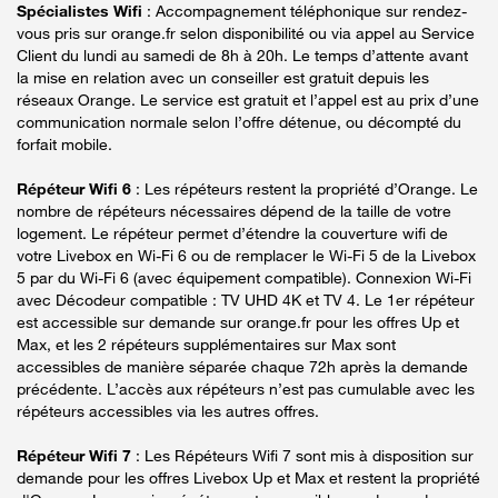
Spécialistes Wifi
: Accompagnement téléphonique sur rendez-
vous pris sur orange.fr selon disponibilité ou via appel au Service
Client du lundi au samedi de 8h à 20h. Le temps d’attente avant
la mise en relation avec un conseiller est gratuit depuis les
réseaux Orange. Le service est gratuit et l’appel est au prix d’une
communication normale selon l’offre détenue, ou décompté du
forfait mobile.
Répéteur Wifi 6
: Les répéteurs restent la propriété d’Orange. Le
nombre de répéteurs nécessaires dépend de la taille de votre
logement. Le répéteur permet d’étendre la couverture wifi de
votre Livebox en Wi-Fi 6 ou de remplacer le Wi-Fi 5 de la Livebox
5 par du Wi-Fi 6 (avec équipement compatible). Connexion Wi-Fi
avec Décodeur compatible : TV UHD 4K et TV 4. Le 1er répéteur
est accessible sur demande sur orange.fr pour les offres Up et
Max, et les 2 répéteurs supplémentaires sur Max sont
accessibles de manière séparée chaque 72h après la demande
précédente. L’accès aux répéteurs n’est pas cumulable avec les
répéteurs accessibles via les autres offres.
Répéteur Wifi 7
: Les Répéteurs Wifi 7 sont mis à disposition sur
demande pour les offres Livebox Up et Max et restent la propriété