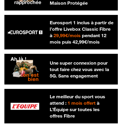
Maison Protégée
Eurosport 1 inclus à partir de
l’offre Livebox Classic Fibre
29,99 € par mois
à
29,99€/mois
pendant 12
42,99 € par m
mois puis
42,99€/mois
Une super connexion pour
tout faire chez vous avec la
5G. Sans engagement
Le meilleur du sport vous
attend :
1 mois offert
à
L’Équipe sur toutes les
offres Fibre