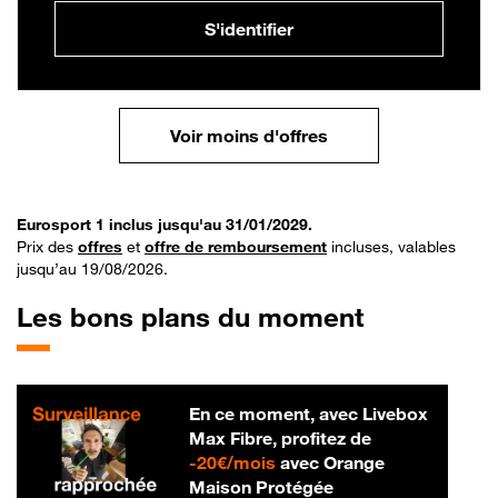
S'identifier
Voir moins d'offres
Eurosport 1 inclus jusqu'au 31/01/2029.
Prix des
offres
et
offre de remboursement
incluses, valables
jusqu’au 19/08/2026.
Les bons plans du moment
En ce moment, avec Livebox
Max Fibre, profitez de
20 € par mois
-
20€/mois
avec Orange
Maison Protégée