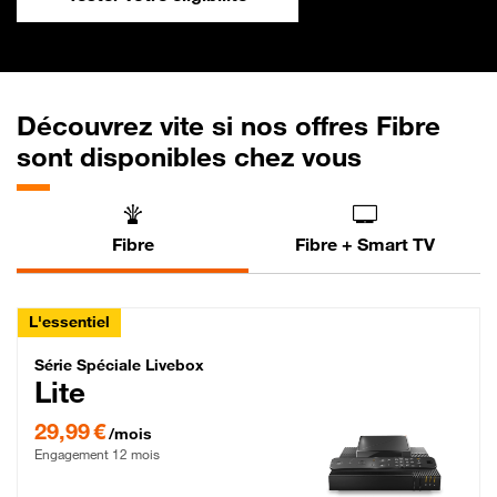
Découvrez vite si nos offres Fibre
sont disponibles chez vous
Fibre
Fibre + Smart TV
L'essentiel
Série Spéciale Livebox Lite Fibre
Série Spéciale Livebox
Lite
29,99 € par mois , Engagement 12 mois
29,99 €
/mois
Engagement 12 mois