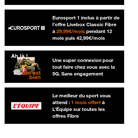
Eurosport 1 inclus à partir de
l’offre Livebox Classic Fibre
29,99 € par mois
à
29,99€/mois
pendant 12
42,99 € par m
mois puis
42,99€/mois
Une super connexion pour
tout faire chez vous avec la
5G. Sans engagement
Le meilleur du sport vous
attend :
1 mois offert
à
L’Équipe sur toutes les
offres Fibre