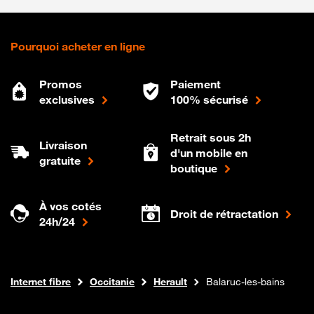
Pourquoi acheter en ligne
Promos
Paiement
exclusives
100% sécurisé
Retrait sous 2h
Livraison
d'un mobile en
gratuite
boutique
À vos cotés
Droit de rétractation
24h/24
Boutique Orange
Internet fibre
Occitanie
Herault
Balaruc-les-bains