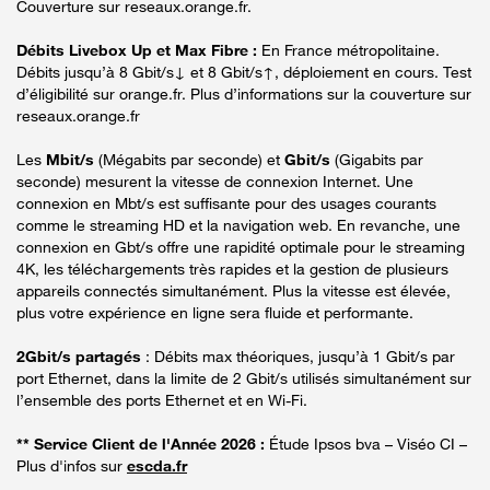
Couverture sur reseaux.orange.fr.
Débits Livebox Up et Max Fibre :
En France métropolitaine.
Débits jusqu’à 8 Gbit/s↓ et 8 Gbit/s↑, déploiement en cours. Test
d’éligibilité sur orange.fr. Plus d’informations sur la couverture sur
reseaux.orange.fr
Les
Mbit/s
(Mégabits par seconde) et
Gbit/s
(Gigabits par
seconde) mesurent la vitesse de connexion Internet. Une
connexion en Mbt/s est suffisante pour des usages courants
comme le streaming HD et la navigation web. En revanche, une
connexion en Gbt/s offre une rapidité optimale pour le streaming
4K, les téléchargements très rapides et la gestion de plusieurs
appareils connectés simultanément. Plus la vitesse est élevée,
plus votre expérience en ligne sera fluide et performante.
2Gbit/s partagés
: Débits max théoriques, jusqu’à 1 Gbit/s par
port Ethernet, dans la limite de 2 Gbit/s utilisés simultanément sur
l’ensemble des ports Ethernet et en Wi-Fi.
** Service Client de l'Année 2026 :
Étude Ipsos bva – Viséo CI –
Plus d'infos sur
escda.fr