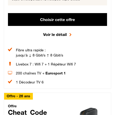
Choisir cette offre
Voir le détail
Fibre ultra rapide :
jusqu'à ↓ 8 Gbit/s ↑ 8 Gbit/s
Livebox 7 : Wifi 7 + 1 Répéteur Wifi 7
200 chaînes TV +
Eurosport 1
1 Décodeur TV 6
Offre - 26 ans
Cheat_Code Fibre_18_26
Offre
Cheat_Code