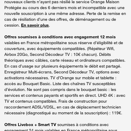
nouveaux clients n’ayant pas résilié le service Orange Maison
Protégée au cours des 6 derniers mois et incompatible avec une
nouvelle souscription à une même adresse. Perte de la remise en
cas de résiliation d’une des offres, de déménagement ou de
cession.
En savoir plus
.
Offres soumises à conditions avec engagement 12 mois
valables en France métropolitaine sous réserve d’éligibilité et de
couverture, avec équipements compatibles. (Répéteur Wifi,
Airbox 20Go, Second Décodeur TV : 10€ chacun). Débits
théoriques avec câbles, carte réseau et ordinateurs compatibles.
En cas d’usage sur plusieurs équipements le débit est partagé.
Enregistreur Multi-écrans, Second Décodeur TV, options avec
activations nécessaires. TV d’Orange sur mobile et tablette :
accès au Bouquet Basic. Liste des chaînes TV susceptibles
d’évolution. Ne sont pas compris dans le bouquet basic : les
services et contenus payants et sportifs en direct. UHD 4K : avec
TV et contenus compatibles. Frais de construction pour
raccordement ADSL/VDSL, en cas de déplacement technicien
nécessaire (diagnostiqué au moment de la souscription) : 119€.
Offres Livebox + Smart TV
soumises à conditions avec
engagement 24 mois valables en France métropolitaine sous