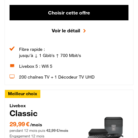
Choisir cette offre
Voir le détail
Fibre rapide :
jusqu'à ↓ 1 Gbit/s ↑ 700 Mbit/s
Livebox 5 : Wifi 5
200 chaînes TV + 1 Décodeur TV UHD
Meilleur choix
Livebox Classic Fibre
Livebox
Classic
29,99 € par mois pendant 12 mois puis 42,99 € par mois, Engagement 12 moi
29,99 €
/mois
pendant 12 mois puis
42,99 €/mois
Engagement 12 mois