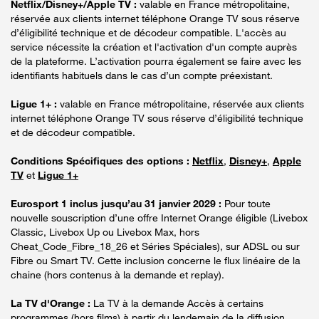
Netflix/Disney+/Apple TV :
valable en France métropolitaine,
réservée aux clients internet téléphone Orange TV sous réserve
d’éligibilité technique et de décodeur compatible. L'accès au
service nécessite la création et l'activation d'un compte auprès
de la plateforme. L’activation pourra également se faire avec les
identifiants habituels dans le cas d’un compte préexistant.
Ligue 1+ :
valable en France métropolitaine, réservée aux clients
internet téléphone Orange TV sous réserve d’éligibilité technique
et de décodeur compatible.
Conditions Spécifiques des options :
Netflix
,
Disney+
,
Apple
TV
et
Ligue 1+
Eurosport 1 inclus jusqu’au 31 janvier 2029 :
Pour toute
nouvelle souscription d’une offre Internet Orange éligible (Livebox
Classic, Livebox Up ou Livebox Max, hors
Cheat_Code_Fibre_18_26 et Séries Spéciales), sur ADSL ou sur
Fibre ou Smart TV. Cette inclusion concerne le flux linéaire de la
chaine (hors contenus à la demande et replay).
La TV d'Orange :
La TV à la demande Accès à certains
programmes (hors films) à partir du lendemain de la diffusion