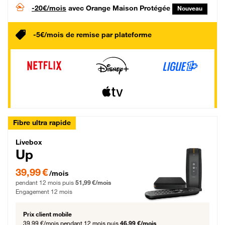
-20€/mois
avec Orange Maison Protégée
Nouveau
-5€/mois de remise par plateforme
Fibre ultra rapide
Livebox Up Fibre
Livebox
Up
39,99 € par mois pendant 12 mois puis 51,99 € par mois, Engagement 12 moi
39,99 €
/mois
pendant 12 mois puis
51,99 €/mois
Engagement 12 mois
Prix client mobile
39,99 €/mois
pendant 12 mois puis
46,99 €/mois