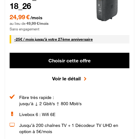
18_26
24,99 € par mois pendant 0 mois puis 49,99 € par mois, Sans engagement
24,99 €
/mois
au lieu de
49,99 €/mois
Sans engagement
25 € par mois
-
25€ / mois
jusqu'à votre 27ème anniversaire
Choisir cette offre
Voir le détail
Fibre très rapide :
jusqu'à ↓ 2 Gbit/s ↑ 800 Mbit/s
Livebox 6 : Wifi 6E
Jusqu’à 200 chaînes TV + 1 Décodeur TV UHD en
option à 5€/mois