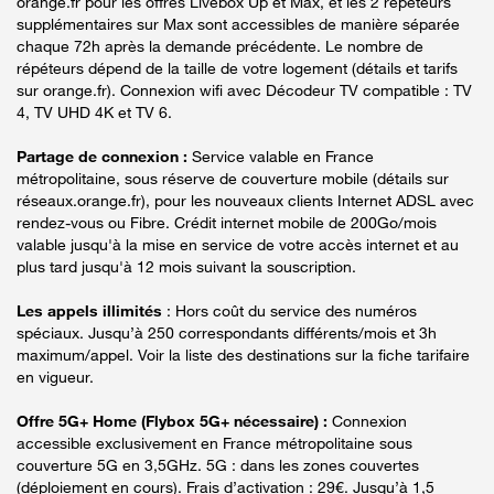
orange.fr pour les offres Livebox Up et Max, et les 2 répéteurs
supplémentaires sur Max sont accessibles de manière séparée
chaque 72h après la demande précédente. Le nombre de
répéteurs dépend de la taille de votre logement (détails et tarifs
sur orange.fr). Connexion wifi avec Décodeur TV compatible : TV
4, TV UHD 4K et TV 6.
Partage de connexion :
Service valable en France
métropolitaine, sous réserve de couverture mobile (détails sur
réseaux.orange.fr), pour les nouveaux clients Internet ADSL avec
rendez-vous ou Fibre. Crédit internet mobile de 200Go/mois
valable jusqu'à la mise en service de votre accès internet et au
plus tard jusqu'à 12 mois suivant la souscription.
Les appels illimités
: Hors coût du service des numéros
spéciaux. Jusqu’à 250 correspondants différents/mois et 3h
maximum/appel. Voir la liste des destinations sur la fiche tarifaire
en vigueur.
Offre 5G+ Home (Flybox 5G+ nécessaire) :
Connexion
accessible exclusivement en France métropolitaine sous
couverture 5G en 3,5GHz. 5G : dans les zones couvertes
(déploiement en cours). Frais d’activation : 29€. Jusqu’à 1,5