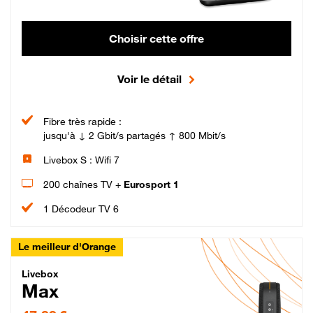
Choisir cette offre
Voir le détail
Fibre très rapide :
jusqu'à ↓ 2 Gbit/s partagés ↑ 800 Mbit/s
Livebox S : Wifi 7
200 chaînes TV +
Eurosport 1
1 Décodeur TV 6
Le meilleur d'Orange
Livebox Max Fibre
Livebox
Max
47,99 € par mois pendant 12 mois puis 57,99 € par mois, Engagement 12 moi