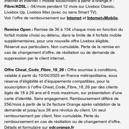
internet et internet + mobile souscrivant à partir d’orange.fr :
Fibre/ADSL :
-5€/mois pendant 12 mois sur Livebox Classic,
Livebox Up, Livebox Max (avec ou sans Smart TV).
Voir l'offre de remboursement sur
Internet
et
Internet+Mobile
.
Remise Open :
Remise de 3€ à 15€ chaque mois en fonction du
forfait mobile choisi ou détenu, dans la limite de 4 forfaits mobile
supplémentaires, pour une nouvelle offre Livebox éligible.
Réservé aux particuliers. Non cumulable. Perte de la remise en
cas de changement d'offre, de résiliation ou de demande de
suppression par le client internet.
Offre Cheat_Code_Fibre_18_26 :
Offre soumise à conditions,
valable à partir du 10/04/2025 en France métropolitaine, sous
réserve d’éligibilité et d’équipements compatibles, pour la
souscription à l’offre Cheat_Code_Fibre_18_26 par des clients
âgés de 18 à 26 ans et 6 mois maximum, sur présentation d’une
carte d’identité. Sans engagement. Remboursement différé de
25€/mois à partir de la 2e facture Orange après validation de la
demande et jusqu’aux 26 ans révolus du client. Un seul
remboursement par client. Non cumulable. Perte du
remboursement en cas de résiliation ou de changement d’offre.
Détails et formulaire sur
odr.orange.fr