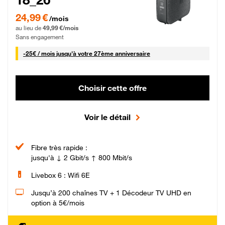
24,99 € par mois pendant 0 mois puis 49,99 € par mois, Sans engagement
24,99 €
/mois
au lieu de
49,99 €/mois
Sans engagement
25 € par mois
-
25€ / mois
jusqu'à votre 27ème anniversaire
Choisir cette offre
Voir le détail
Fibre très rapide :
jusqu'à ↓ 2 Gbit/s ↑ 800 Mbit/s
Livebox 6 : Wifi 6E
Jusqu’à 200 chaînes TV + 1 Décodeur TV UHD en
option à 5€/mois