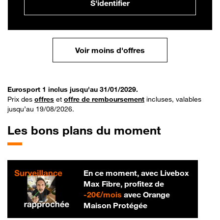
S'identifier
Voir moins d'offres
Eurosport 1 inclus jusqu'au 31/01/2029.
Prix des
offres
et
offre de remboursement
incluses, valables
jusqu’au 19/08/2026.
Les bons plans du moment
En ce moment, avec Livebox
Max Fibre, profitez de
20 € par mois
-
20€/mois
avec Orange
Maison Protégée