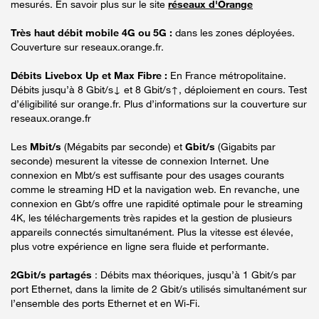
mesurés. En savoir plus sur le site
réseaux d'Orange
Très haut débit mobile 4G ou 5G :
dans les zones déployées.
Couverture sur reseaux.orange.fr.
Débits Livebox Up et Max Fibre :
En France métropolitaine.
Débits jusqu’à 8 Gbit/s↓ et 8 Gbit/s↑, déploiement en cours. Test
d’éligibilité sur orange.fr. Plus d’informations sur la couverture sur
reseaux.orange.fr
Les
Mbit/s
(Mégabits par seconde) et
Gbit/s
(Gigabits par
seconde) mesurent la vitesse de connexion Internet. Une
connexion en Mbt/s est suffisante pour des usages courants
comme le streaming HD et la navigation web. En revanche, une
connexion en Gbt/s offre une rapidité optimale pour le streaming
4K, les téléchargements très rapides et la gestion de plusieurs
appareils connectés simultanément. Plus la vitesse est élevée,
plus votre expérience en ligne sera fluide et performante.
2Gbit/s partagés
: Débits max théoriques, jusqu’à 1 Gbit/s par
port Ethernet, dans la limite de 2 Gbit/s utilisés simultanément sur
l’ensemble des ports Ethernet et en Wi-Fi.