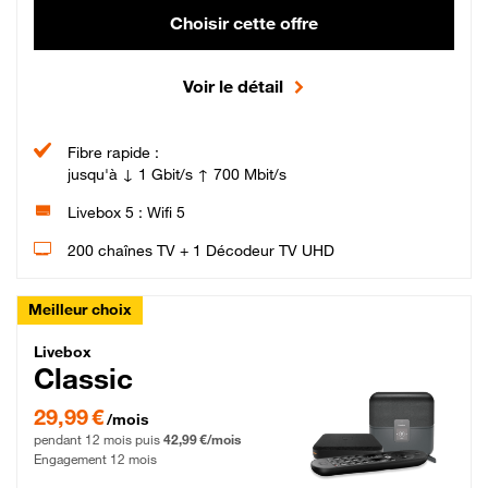
Choisir cette offre
Voir le détail
Fibre rapide :
jusqu'à ↓ 1 Gbit/s ↑ 700 Mbit/s
Livebox 5 : Wifi 5
200 chaînes TV + 1 Décodeur TV UHD
Meilleur choix
Livebox Classic Fibre
Livebox
Classic
29,99 € par mois pendant 12 mois puis 42,99 € par mois, Engagement 12 moi
29,99 €
/mois
pendant 12 mois puis
42,99 €/mois
Engagement 12 mois