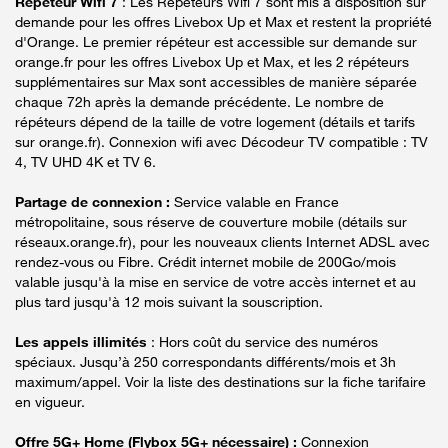
Répéteur Wifi 7
: Les Répéteurs Wifi 7 sont mis à disposition sur
demande pour les offres Livebox Up et Max et restent la propriété
d'Orange. Le premier répéteur est accessible sur demande sur
orange.fr pour les offres Livebox Up et Max, et les 2 répéteurs
supplémentaires sur Max sont accessibles de manière séparée
chaque 72h après la demande précédente. Le nombre de
répéteurs dépend de la taille de votre logement (détails et tarifs
sur orange.fr). Connexion wifi avec Décodeur TV compatible : TV
4, TV UHD 4K et TV 6.
Partage de connexion :
Service valable en France
métropolitaine, sous réserve de couverture mobile (détails sur
réseaux.orange.fr), pour les nouveaux clients Internet ADSL avec
rendez-vous ou Fibre. Crédit internet mobile de 200Go/mois
valable jusqu'à la mise en service de votre accès internet et au
plus tard jusqu'à 12 mois suivant la souscription.
Les appels illimités
: Hors coût du service des numéros
spéciaux. Jusqu’à 250 correspondants différents/mois et 3h
maximum/appel. Voir la liste des destinations sur la fiche tarifaire
en vigueur.
Offre 5G+ Home (Flybox 5G+ nécessaire) :
Connexion