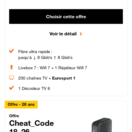
Choisir cette offre
Voir le détail
Fibre ultra rapide :
jusqu'à ↓ 8 Gbit/s ↑ 8 Gbit/s
Livebox 7 : Wifi 7 + 1 Répéteur Wifi 7
200 chaînes TV +
Eurosport 1
1 Décodeur TV 6
Offre - 26 ans
Cheat_Code Fibre_18_26
Offre
Cheat_Code
18_26