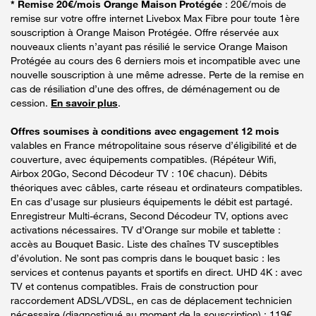
* Remise 20€/mois Orange Maison Protégée
: 20€/mois de
remise sur votre offre internet Livebox Max Fibre pour toute 1ère
souscription à Orange Maison Protégée. Offre réservée aux
nouveaux clients n’ayant pas résilié le service Orange Maison
Protégée au cours des 6 derniers mois et incompatible avec une
nouvelle souscription à une même adresse. Perte de la remise en
cas de résiliation d’une des offres, de déménagement ou de
cession.
En savoir plus
.
Offres soumises à conditions avec engagement 12 mois
valables en France métropolitaine sous réserve d’éligibilité et de
couverture, avec équipements compatibles. (Répéteur Wifi,
Airbox 20Go, Second Décodeur TV : 10€ chacun). Débits
théoriques avec câbles, carte réseau et ordinateurs compatibles.
En cas d’usage sur plusieurs équipements le débit est partagé.
Enregistreur Multi-écrans, Second Décodeur TV, options avec
activations nécessaires. TV d’Orange sur mobile et tablette :
accès au Bouquet Basic. Liste des chaînes TV susceptibles
d’évolution. Ne sont pas compris dans le bouquet basic : les
services et contenus payants et sportifs en direct. UHD 4K : avec
TV et contenus compatibles. Frais de construction pour
raccordement ADSL/VDSL, en cas de déplacement technicien
nécessaire (diagnostiqué au moment de la souscription) : 119€.