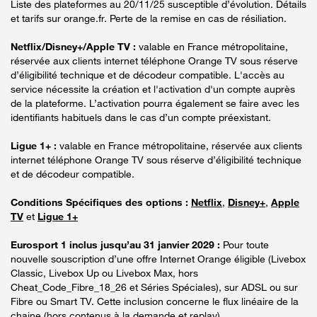
Liste des plateformes au 20/11/25 susceptible d’évolution. Détails
et tarifs sur orange.fr. Perte de la remise en cas de résiliation.
Netflix/Disney+/Apple TV :
valable en France métropolitaine,
réservée aux clients internet téléphone Orange TV sous réserve
d’éligibilité technique et de décodeur compatible. L'accès au
service nécessite la création et l'activation d'un compte auprès
de la plateforme. L’activation pourra également se faire avec les
identifiants habituels dans le cas d’un compte préexistant.
Ligue 1+ :
valable en France métropolitaine, réservée aux clients
internet téléphone Orange TV sous réserve d’éligibilité technique
et de décodeur compatible.
Conditions Spécifiques des options :
Netflix
,
Disney+
,
Apple
TV
et
Ligue 1+
Eurosport 1 inclus jusqu’au 31 janvier 2029 :
Pour toute
nouvelle souscription d’une offre Internet Orange éligible (Livebox
Classic, Livebox Up ou Livebox Max, hors
Cheat_Code_Fibre_18_26 et Séries Spéciales), sur ADSL ou sur
Fibre ou Smart TV. Cette inclusion concerne le flux linéaire de la
chaine (hors contenus à la demande et replay).