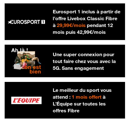
Eurosport 1 inclus à partir de
l’offre Livebox Classic Fibre
29,99 € par mois
à
29,99€/mois
pendant 12
42,99 € par m
mois puis
42,99€/mois
Une super connexion pour
tout faire chez vous avec la
5G. Sans engagement
Le meilleur du sport vous
attend :
1 mois offert
à
L’Équipe sur toutes les
offres Fibre