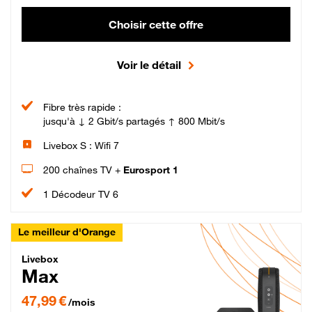
Choisir cette offre
Voir le détail
Fibre très rapide :
jusqu'à ↓ 2 Gbit/s partagés ↑ 800 Mbit/s
Livebox S : Wifi 7
200 chaînes TV +
Eurosport 1
1 Décodeur TV 6
Le meilleur d'Orange
Livebox Max Fibre
Livebox
Max
47,99 € par mois pendant 12 mois puis 57,99 € par mois, Engagement 12 moi
47,99 €
/mois