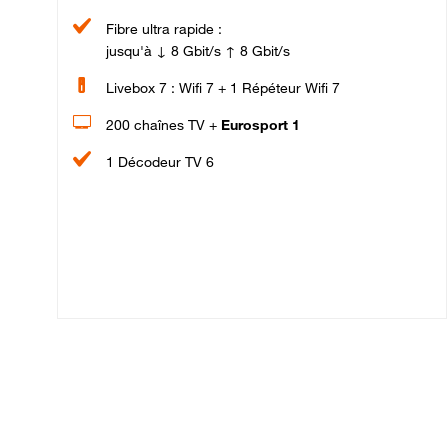
Fibre ultra rapide :
jusqu'à ↓ 8 Gbit/s ↑ 8 Gbit/s
Livebox 7 : Wifi 7 + 1 Répéteur Wifi 7
200 chaînes TV +
Eurosport 1
1 Décodeur TV 6