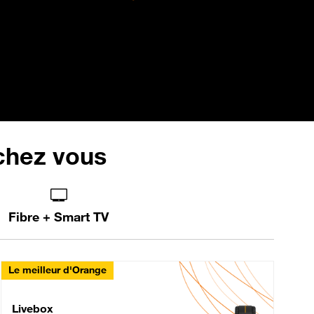
 chez vous
Fibre + Smart TV
Le meilleur d'Orange
Livebox Max Fibre
Livebox