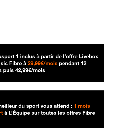
sport 1 inclus à partir de l’offre Livebox
29,99 € par mois
sic Fibre à
29,99€/mois
pendant 12
42,99 € par mois
s puis
42,99€/mois
eilleur du sport vous attend :
1 mois
rt
à L’Équipe sur toutes les offres Fibre