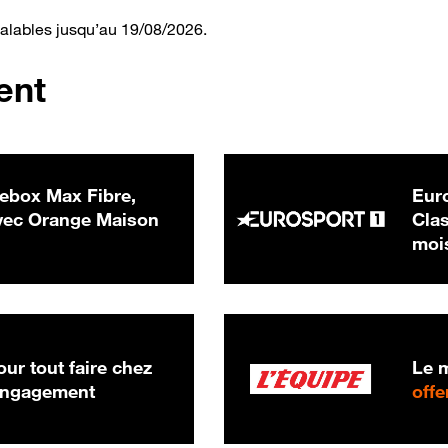
valables jusqu’au 19/08/2026.
ent
ebox Max Fibre,
Euro
 € par mois
ec Orange Maison
Clas
moi
ur tout faire chez
Le m
 engagement
offe