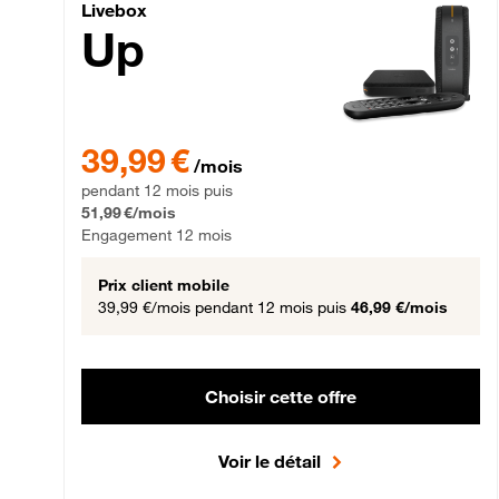
Livebox Up Fibre
Livebox
Up
39,99 € par mois pendant 12 mois puis 51,99 € par mois,
39,99 €
/mois
pendant 12 mois puis
51,99 €/mois
Engagement 12 mois
Prix client mobile
39,99 €/mois
pendant 12 mois puis
46,99 €/mois
Choisir cette offre
Voir le détail