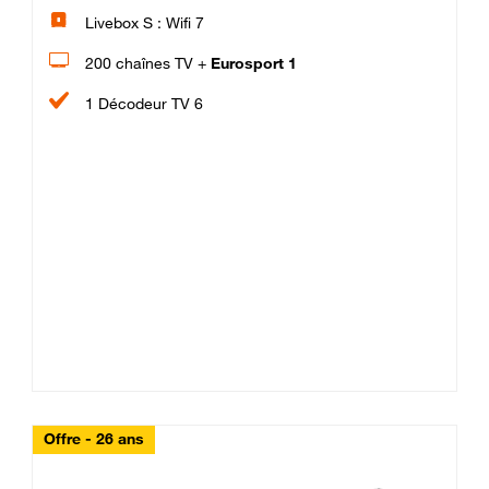
Livebox S : Wifi 7
200 chaînes TV +
Eurosport 1
1 Décodeur TV 6
Offre - 26 ans