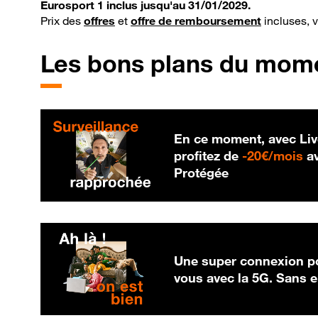
Eurosport 1 inclus jusqu'au 31/01/2029.
Prix des
offres
et
offre de remboursement
incluses, 
Les bons plans du mom
En ce moment, avec Liv
20
profitez de
-
20€/mois
av
Protégée
Une super connexion po
vous avec la 5G. Sans