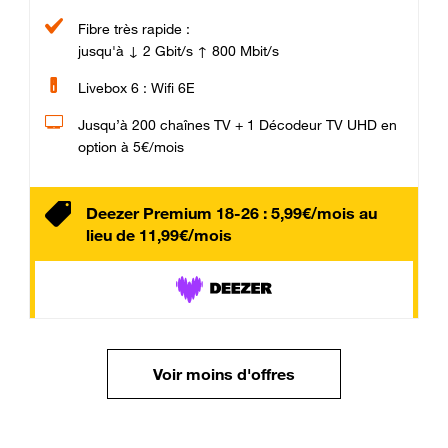
Fibre très rapide :
jusqu'à ↓ 2 Gbit/s ↑ 800 Mbit/s
Livebox 6 : Wifi 6E
Jusqu’à 200 chaînes TV + 1 Décodeur TV UHD en
option à 5€/mois
Deezer Premium 18-26 : 5,99€/mois au
lieu de 11,99€/mois
Voir moins d'offres