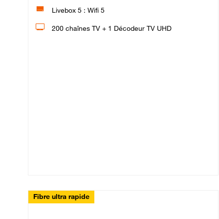
Livebox 5 : Wifi 5
200 chaînes TV + 1 Décodeur TV UHD
Fibre ultra rapide