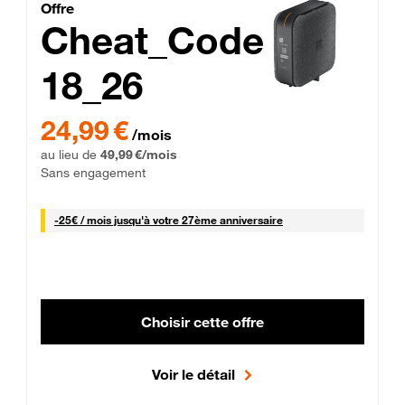
Cheat_Code Fibre_18_26
Offre
Cheat_Code
18_26
 Engagement 12 mois
24,99 € par mois pendant 0 mois puis 49,99 € par mois, Sans 
24,99 €
/mois
au lieu de
49,99 €/mois
Sans engagement
25 € par mois
-
25€ / mois
jusqu'à votre 27ème anniversaire
Choisir cette offre
Voir le détail