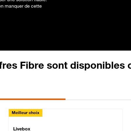
rien manquer de cette
fres Fibre sont disponibles
Meilleur choix
Lite Fibre
Livebox Classic Fibre
Livebox