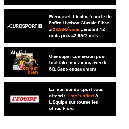
Eurosport 1 inclus à partir de
l’offre Livebox Classic Fibre
29,99 € par mois
à
29,99€/mois
pendant 12
42,99 € par m
mois puis
42,99€/mois
Une super connexion pour
tout faire chez vous avec la
5G. Sans engagement
Le meilleur du sport vous
attend :
1 mois offert
à
L’Équipe sur toutes les
offres Fibre