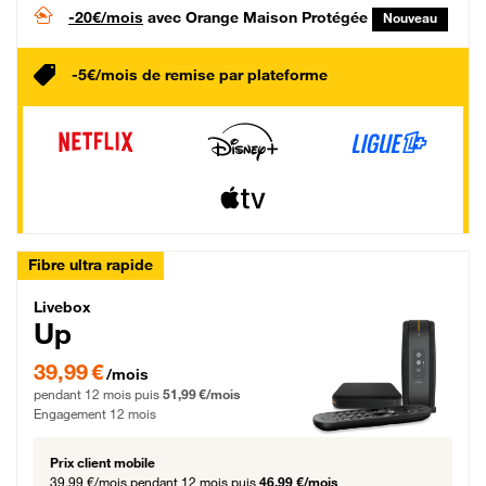
-20€/mois
avec Orange Maison Protégée
Nouveau
-5€/mois de remise par plateforme
Fibre ultra rapide
Livebox Up Fibre
Livebox
Up
39,99 € par mois pendant 12 mois puis 51,99 € par mois, Engagement 12 moi
39,99 €
/mois
pendant 12 mois puis
51,99 €/mois
Engagement 12 mois
Prix client mobile
39,99 €/mois
pendant 12 mois puis
46,99 €/mois