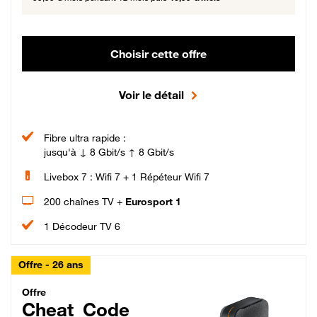
Choisir cette offre
Voir le détail
Fibre ultra rapide :
jusqu'à ↓ 8 Gbit/s ↑ 8 Gbit/s
Livebox 7 : Wifi 7 + 1 Répéteur Wifi 7
200 chaînes TV +
Eurosport 1
1 Décodeur TV 6
Offre - 26 ans
Cheat_Code Fibre_18_26
Offre
Cheat_Code