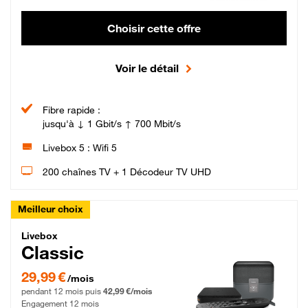
Choisir cette offre
Voir le détail
Fibre rapide :
jusqu'à ↓ 1 Gbit/s ↑ 700 Mbit/s
Livebox 5 : Wifi 5
200 chaînes TV + 1 Décodeur TV UHD
Meilleur choix
Livebox Classic Fibre
Livebox
Classic
29,99 € par mois pendant 12 mois puis 42,99 € par mois, Engagement 12 moi
29,99 €
/mois
pendant 12 mois puis
42,99 €/mois
Engagement 12 mois