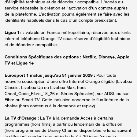
d’éligibilité technique et de décodeur compatible. L'accès au
service nécessite la création et l'activation d'un compte auprès
de la plateforme. L’activation pourra également se faire avec les
identifiants habituels dans le cas d’un compte préexistant.
Ligue 1+ :
valable en France métropolitaine, réservée aux clients
internet téléphone Orange TV sous réserve d’éligibilité technique
et de décodeur compatible.
Conditions Spécifiques des options :
Netflix
,
Disney+
,
Apple
TV
et
Ligue 1+
Eurosport 1 inclus jusqu’au 31 janvier 2029 :
Pour toute
nouvelle souscription d’une offre Internet Orange éligible (Livebox
Classic, Livebox Up ou Livebox Max, hors
Cheat_Code_Fibre_18_26 et Séries Spéciales), sur ADSL ou sur
Fibre ou Smart TV. Cette inclusion concerne le flux linéaire de la
chaine (hors contenus à la demande et replay).
La TV d'Orange :
La TV à la demande Accès à certains
programmes (hors films) à partir du lendemain de la diffusion
(hors programmes de Disney Channel disponibles le lundi suivant
la diffusion) pendant une période de 7 à 30 jours (selon le