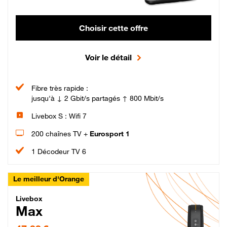
Choisir cette offre
Voir le détail
Fibre très rapide :
jusqu'à ↓ 2 Gbit/s partagés ↑ 800 Mbit/s
Livebox S : Wifi 7
200 chaînes TV +
Eurosport 1
1 Décodeur TV 6
Le meilleur d'Orange
Livebox Max Fibre
Livebox
Max
47,99 € par mois pendant 12 mois puis 57,99 € par mois, Engagement 12 moi