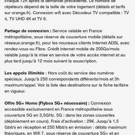
chaque 72h après la demande précédente. Le nombre de
répéteurs dépend de la taille de votre logement (détails et tarifs
sur orange.fr). Connexion wifi avec Décodeur TV compatible : TV
4, TV UHD 4K et TV 6.
Partage de connexion :
Service valable en France
métropolitaine, sous réserve de couverture mobile (détails sur
réseaux.orange.fr), pour les nouveaux clients Internet ADSL avec
rendez-vous ou Fibre. Crédit internet mobile de 200Go/mois
valable jusqu'à la mise en service de votre accès internet et au
plus tard jusqu'à 12 mois suivant la souscription.
Les appels illimités
: Hors coût du service des numéros
spéciaux. Jusqu’à 250 correspondants différents/mois et 3h
maximum/appel. Voir la liste des destinations sur la fiche tarifaire
en vigueur.
Offre 5G+ Home (Flybox 5G+ nécessaire) :
Connexion
accessible exclusivement en France métropolitaine sous
couverture 5G en 3,5GHz. 5G : dans les zones couvertes
(déploiement en cours). Frais d’activation : 29€. Jusqu’à 1,5
Gbit/s en réception et 250 Mbit/s en émission : débits maximum
théoriques, en Wifi 7, sous réserve de couverture 5G+ et en