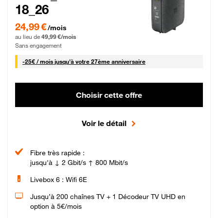
18_26
24,99 € par mois pendant 0 mois puis 49,99 € par mois, Sans engagement
24,99 €
/mois
au lieu de
49,99 €/mois
Sans engagement
25 € par mois
-
25€ / mois
jusqu'à votre 27ème anniversaire
Choisir cette offre
Voir le détail
Fibre très rapide :
jusqu'à ↓ 2 Gbit/s ↑ 800 Mbit/s
Livebox 6 : Wifi 6E
Jusqu’à 200 chaînes TV + 1 Décodeur TV UHD en
option à 5€/mois