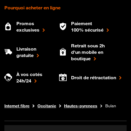
Pourquoi acheter en ligne
Promos
Paiement
exclusives
100% sécurisé
Retrait sous 2h
Livraison
d'un mobile en
gratuite
boutique
À vos cotés
Droit de rétractation
24h/24
Boutique Orange
Internet fibre
Occitanie
Hautes-pyrenees
Bulan