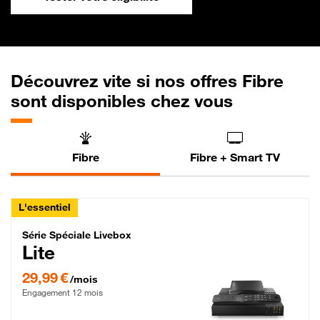
Découvrez vite si nos offres Fibre
sont disponibles chez vous
Fibre
Fibre + Smart TV
L'essentiel
Série Spéciale Livebox Lite Fibre
Série Spéciale Livebox
Lite
29,99 € par mois , Engagement 12 mois
29,99 €
/mois
Engagement 12 mois