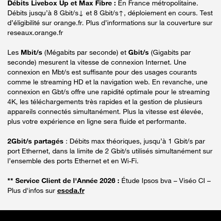
Débits Livebox Up et Max Fibre :
En France métropolitaine.
Débits jusqu’à 8 Gbit/s↓ et 8 Gbit/s↑, déploiement en cours. Test
d’éligibilité sur orange.fr. Plus d’informations sur la couverture sur
reseaux.orange.fr
Les
Mbit/s
(Mégabits par seconde) et
Gbit/s
(Gigabits par
seconde) mesurent la vitesse de connexion Internet. Une
connexion en Mbt/s est suffisante pour des usages courants
comme le streaming HD et la navigation web. En revanche, une
connexion en Gbt/s offre une rapidité optimale pour le streaming
4K, les téléchargements très rapides et la gestion de plusieurs
appareils connectés simultanément. Plus la vitesse est élevée,
plus votre expérience en ligne sera fluide et performante.
2Gbit/s partagés
: Débits max théoriques, jusqu’à 1 Gbit/s par
port Ethernet, dans la limite de 2 Gbit/s utilisés simultanément sur
l’ensemble des ports Ethernet et en Wi-Fi.
** Service Client de l'Année 2026 :
Étude Ipsos bva – Viséo CI –
Plus d'infos sur
escda.fr