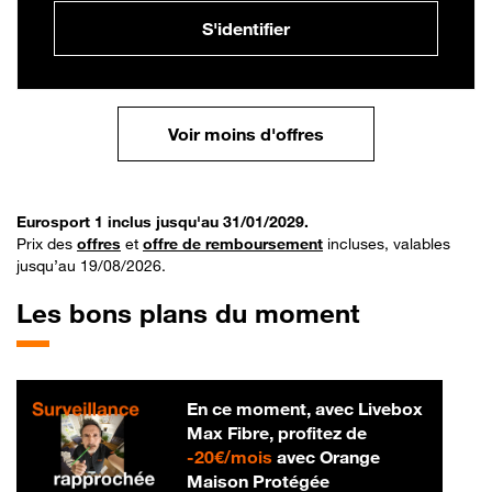
S'identifier
Voir moins d'offres
Eurosport 1 inclus jusqu'au 31/01/2029.
Prix des
offres
et
offre de remboursement
incluses, valables
jusqu’au 19/08/2026.
Les bons plans du moment
En ce moment, avec Livebox
Max Fibre, profitez de
20 € par mois
-
20€/mois
avec Orange
Maison Protégée