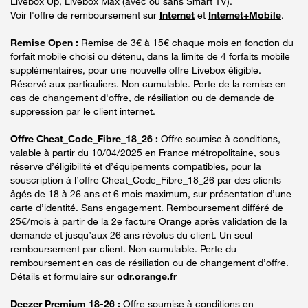
Livebox Up, Livebox Max (avec ou sans Smart TV).
Voir l'offre de remboursement sur
Internet
et
Internet+Mobile
.
Remise Open :
Remise de 3€ à 15€ chaque mois en fonction du
forfait mobile choisi ou détenu, dans la limite de 4 forfaits mobile
supplémentaires, pour une nouvelle offre Livebox éligible.
Réservé aux particuliers. Non cumulable. Perte de la remise en
cas de changement d'offre, de résiliation ou de demande de
suppression par le client internet.
Offre Cheat_Code_Fibre_18_26 :
Offre soumise à conditions,
valable à partir du 10/04/2025 en France métropolitaine, sous
réserve d’éligibilité et d’équipements compatibles, pour la
souscription à l’offre Cheat_Code_Fibre_18_26 par des clients
âgés de 18 à 26 ans et 6 mois maximum, sur présentation d’une
carte d’identité. Sans engagement. Remboursement différé de
25€/mois à partir de la 2e facture Orange après validation de la
demande et jusqu’aux 26 ans révolus du client. Un seul
remboursement par client. Non cumulable. Perte du
remboursement en cas de résiliation ou de changement d’offre.
Détails et formulaire sur
odr.orange.fr
Deezer Premium 18-26 :
Offre soumise à conditions en