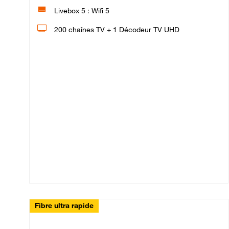
Livebox 5 : Wifi 5
200 chaînes TV + 1 Décodeur TV UHD
Fibre ultra rapide