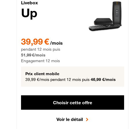
Livebox Up Fibre
Livebox
Up
39,99 € par mois pendant 12 mois puis 51,99 € par mois,
39,99 €
/mois
pendant 12 mois puis
51,99 €/mois
Engagement 12 mois
Prix client mobile
39,99 €/mois
pendant 12 mois puis
46,99 €/mois
Choisir cette offre
Voir le détail