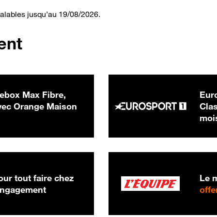
valables jusqu’au 19/08/2026.
ent
ebox Max Fibre,
Euro
 € par mois
ec Orange Maison
Clas
moi
ur tout faire chez
Le m
 engagement
offe