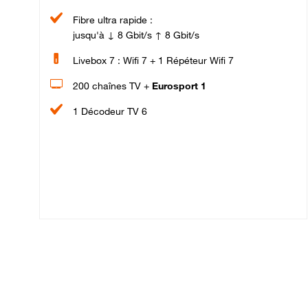
Fibre ultra rapide :
jusqu'à ↓ 8 Gbit/s ↑ 8 Gbit/s
Livebox 7 : Wifi 7 + 1 Répéteur Wifi 7
200 chaînes TV +
Eurosport 1
1 Décodeur TV 6