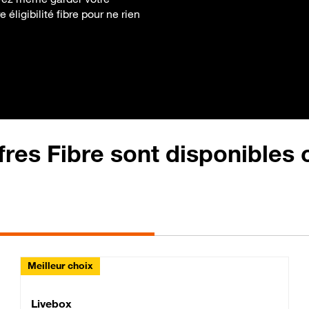
éligibilité fibre pour ne rien
fres Fibre sont disponibles
Meilleur choix
Lite Fibre
Livebox Classic Fibre
Livebox