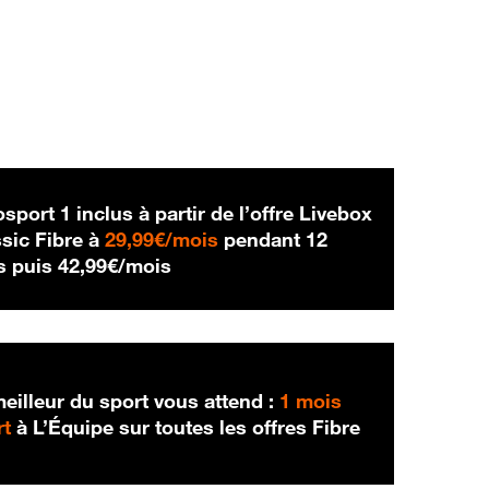
sport 1 inclus à partir de l’offre Livebox
29,99 € par mois
sic Fibre à
29,99€/mois
pendant 12
42,99 € par mois
s puis
42,99€/mois
eilleur du sport vous attend :
1 mois
rt
à L’Équipe sur toutes les offres Fibre