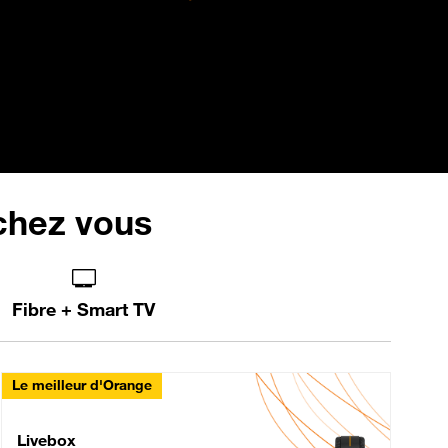
 chez vous
Fibre + Smart TV
Le meilleur d'Orange
Livebox Max Fibre
Livebox