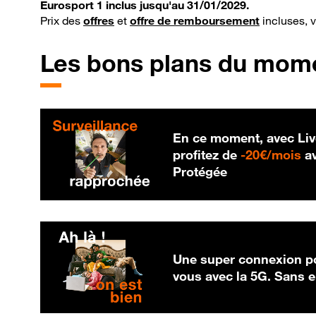
Eurosport 1 inclus jusqu'au 31/01/2029.
Prix des
offres
et
offre de remboursement
incluses, 
Les bons plans du mom
En ce moment, avec Liv
20
profitez de
-
20€/mois
av
Protégée
Une super connexion po
vous avec la 5G. Sans