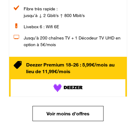
Fibre très rapide :
jusqu'à ↓ 2 Gbit/s ↑ 800 Mbit/s
Livebox 6 : Wifi 6E
Jusqu’à 200 chaînes TV + 1 Décodeur TV UHD en
option à 5€/mois
Deezer Premium 18-26 : 5,99€/mois au
lieu de 11,99€/mois
Voir moins d'offres