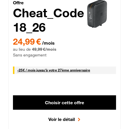
Cheat_Code Fibre_18_26
Offre
Cheat_Code
18_26
 Engagement 12 mois
24,99 € par mois pendant 0 mois puis 49,99 € par mois, Sans 
24,99 €
/mois
au lieu de
49,99 €/mois
Sans engagement
25 € par mois
-
25€ / mois
jusqu'à votre 27ème anniversaire
Choisir cette offre
Voir le détail