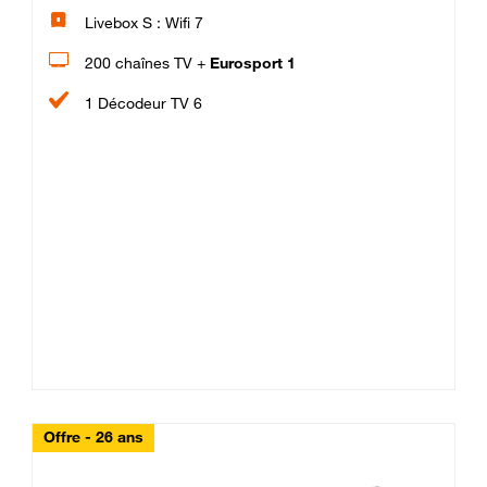
Livebox S : Wifi 7
200 chaînes TV +
Eurosport 1
1 Décodeur TV 6
Offre - 26 ans