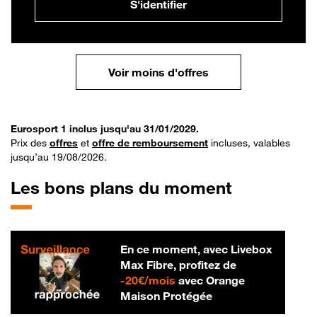
S'identifier
Voir moins d'offres
Eurosport 1 inclus jusqu'au 31/01/2029.
Prix des
offres
et
offre de remboursement
incluses, valables
jusqu’au 19/08/2026.
Les bons plans du moment
En ce moment, avec Livebox
Max Fibre, profitez de
20 € par mois
-
20€/mois
avec Orange
Maison Protégée