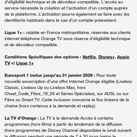
d’éligibilité technique et de décodeur compatible. L'accès au
service nécessite la création et l'activation d'un compte auprès
de la plateforme. L’activation pourra également se faire avec les
identifiants habituels dans le cas d’un compte préexistant.
Ligue 1+ :
valable en France métropolitaine, réservée aux clients
internet téléphone Orange TV sous réserve d’éligibilité technique
et de décodeur compatible.
Conditions Spécifiques des options :
Netflix
,
Disney+
,
Apple
TV
et
Ligue 1+
Eurosport 1 inclus jusqu’au 31 janvier 2029 :
Pour toute
nouvelle souscription d’une offre Internet Orange éligible (Livebox
Classic, Livebox Up ou Livebox Max, hors
Cheat_Code_Fibre_18_26 et Séries Spéciales), sur ADSL ou sur
Fibre ou Smart TV. Cette inclusion concerne le flux linéaire de la
chaine (hors contenus à la demande et replay).
La TV d'Orange :
La TV à la demande Accès à certains
programmes (hors films) à partir du lendemain de la diffusion
(hors programmes de Disney Channel disponibles le lundi suivant
la diffusion) pendant une période de 7 à 30 jours (selon le