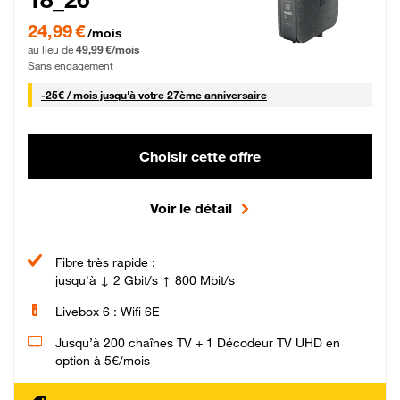
24,99 € par mois pendant 0 mois puis 49,99 € par mois, Sans engagement
24,99 €
/mois
au lieu de
49,99 €/mois
Sans engagement
25 € par mois
-
25€ / mois
jusqu'à votre 27ème anniversaire
Choisir cette offre
Voir le détail
Fibre très rapide :
jusqu'à ↓ 2 Gbit/s ↑ 800 Mbit/s
Livebox 6 : Wifi 6E
Jusqu’à 200 chaînes TV + 1 Décodeur TV UHD en
option à 5€/mois