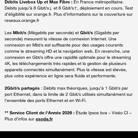
Débits Livebox Up et Max Fibre :
En France métropolitaine.
Débits jusqu’à 8 Gbit/s↓ et 8 Gbit/s↑, déploiement en cours. Test
d’éligibilité sur orange.fr. Plus d’informations sur la couverture sur
reseaux.orange.fr
Les
Mbit/s
(Mégabits par seconde) et
Gbit/s
(Gigabits par
seconde) mesurent la vitesse de connexion Internet. Une
connexion en Mbt/s est suffisante pour des usages courants
comme le streaming HD et la navigation web. En revanche, une
connexion en Gbt/s offre une rapidité optimale pour le streaming
4K, les téléchargements très rapides et la gestion de plusieurs
appareils connectés simultanément. Plus la vitesse est élevée,
plus votre expérience en ligne sera fluide et performante.
2Gbit/s partagés
: Débits max théoriques, jusqu’à 1 Gbit/s par
port Ethernet, dans la limite de 2 Gbit/s utilisés simultanément sur
l’ensemble des ports Ethernet et en Wi-Fi.
** Service Client de l'Année 2026 :
Étude Ipsos bva – Viséo CI –
Plus d'infos sur
escda.fr