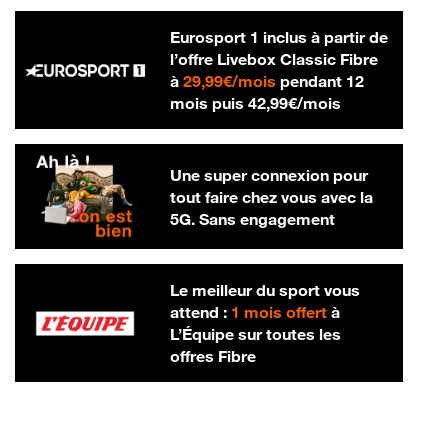
Eurosport 1 inclus à partir de
l’offre Livebox Classic Fibre
29,99 € par mois
à
29,99€/mois
pendant 12
42,99 € par m
mois puis
42,99€/mois
Une super connexion pour
tout faire chez vous avec la
5G. Sans engagement
Le meilleur du sport vous
attend :
1 mois offert
à
L’Équipe sur toutes les
offres Fibre