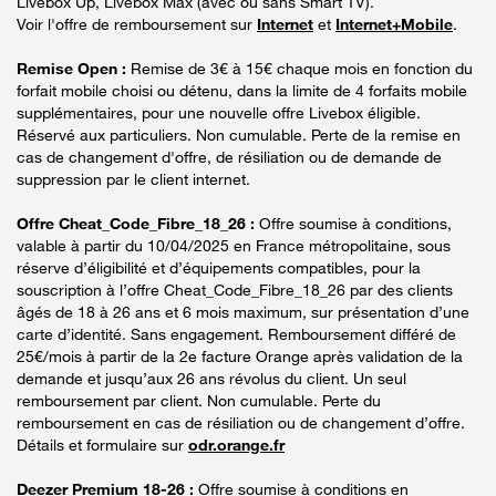
Livebox Up, Livebox Max (avec ou sans Smart TV).
Voir l'offre de remboursement sur
Internet
et
Internet+Mobile
.
Remise Open :
Remise de 3€ à 15€ chaque mois en fonction du
forfait mobile choisi ou détenu, dans la limite de 4 forfaits mobile
supplémentaires, pour une nouvelle offre Livebox éligible.
Réservé aux particuliers. Non cumulable. Perte de la remise en
cas de changement d'offre, de résiliation ou de demande de
suppression par le client internet.
Offre Cheat_Code_Fibre_18_26 :
Offre soumise à conditions,
valable à partir du 10/04/2025 en France métropolitaine, sous
réserve d’éligibilité et d’équipements compatibles, pour la
souscription à l’offre Cheat_Code_Fibre_18_26 par des clients
âgés de 18 à 26 ans et 6 mois maximum, sur présentation d’une
carte d’identité. Sans engagement. Remboursement différé de
25€/mois à partir de la 2e facture Orange après validation de la
demande et jusqu’aux 26 ans révolus du client. Un seul
remboursement par client. Non cumulable. Perte du
remboursement en cas de résiliation ou de changement d’offre.
Détails et formulaire sur
odr.orange.fr
Deezer Premium 18-26 :
Offre soumise à conditions en