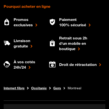
Pourquoi acheter en ligne
Promos
Paiement
exclusives
100% sécurisé
Retrait sous 2h
Livraison
d'un mobile en
gratuite
boutique
À vos cotés
Droit de rétractation
24h/24
Boutique Orange
Internet fibre
Occitanie
Gers
Montreal