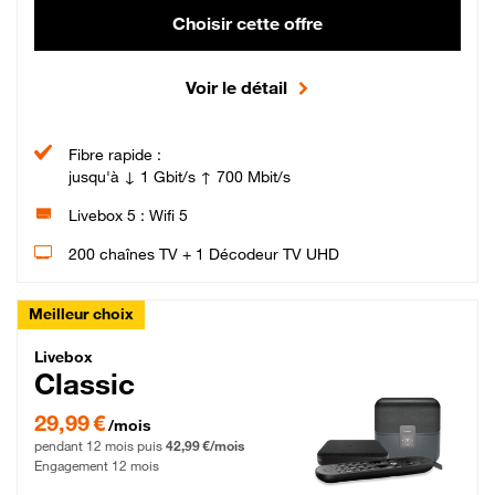
Choisir cette offre
Voir le détail
Fibre rapide :
jusqu'à ↓ 1 Gbit/s ↑ 700 Mbit/s
Livebox 5 : Wifi 5
200 chaînes TV + 1 Décodeur TV UHD
Meilleur choix
Livebox Classic Fibre
Livebox
Classic
29,99 € par mois pendant 12 mois puis 42,99 € par mois, Engagement 12 moi
29,99 €
/mois
pendant 12 mois puis
42,99 €/mois
Engagement 12 mois