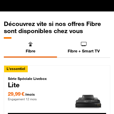
Découvrez vite si nos offres Fibre
sont disponibles chez vous
Fibre
Fibre + Smart TV
L'essentiel
Série Spéciale Livebox Lite Fibre
Série Spéciale Livebox
Lite
29,99 € par mois , Engagement 12 mois
29,99 €
/mois
Engagement 12 mois