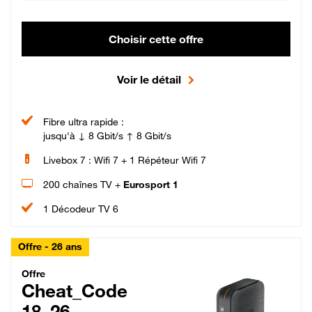
Choisir cette offre
Voir le détail
Fibre ultra rapide :
jusqu'à ↓ 8 Gbit/s ↑ 8 Gbit/s
Livebox 7 : Wifi 7 + 1 Répéteur Wifi 7
200 chaînes TV +
Eurosport 1
1 Décodeur TV 6
Offre - 26 ans
Cheat_Code Fibre_18_26
Offre
Cheat_Code
18_26