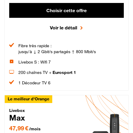
Choisir cette offre
Voir le détail
Fibre très rapide :
jusqu'à ↓ 2 Gbit/s partagés ↑ 800 Mbit/s
Livebox S : Wifi 7
200 chaînes TV +
Eurosport 1
1 Décodeur TV 6
Le meilleur d'Orange
Livebox Max Fibre
Livebox
Max
47,99 € par mois pendant 12 mois puis 57,99 € par mois, Engagement 12 moi
47,99 €
/mois