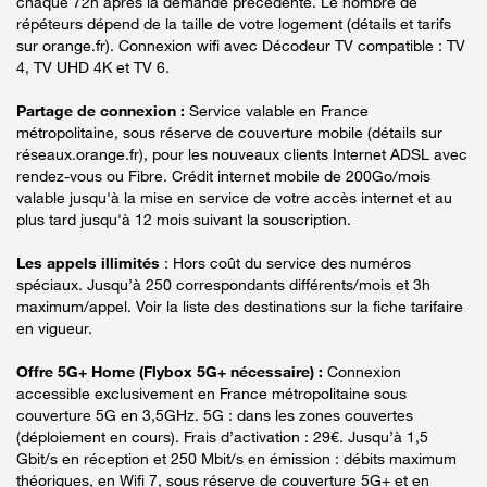
chaque 72h après la demande précédente. Le nombre de
répéteurs dépend de la taille de votre logement (détails et tarifs
sur orange.fr). Connexion wifi avec Décodeur TV compatible : TV
4, TV UHD 4K et TV 6.
Partage de connexion :
Service valable en France
métropolitaine, sous réserve de couverture mobile (détails sur
réseaux.orange.fr), pour les nouveaux clients Internet ADSL avec
rendez-vous ou Fibre. Crédit internet mobile de 200Go/mois
valable jusqu'à la mise en service de votre accès internet et au
plus tard jusqu'à 12 mois suivant la souscription.
Les appels illimités
: Hors coût du service des numéros
spéciaux. Jusqu’à 250 correspondants différents/mois et 3h
maximum/appel. Voir la liste des destinations sur la fiche tarifaire
en vigueur.
Offre 5G+ Home (Flybox 5G+ nécessaire) :
Connexion
accessible exclusivement en France métropolitaine sous
couverture 5G en 3,5GHz. 5G : dans les zones couvertes
(déploiement en cours). Frais d’activation : 29€. Jusqu’à 1,5
Gbit/s en réception et 250 Mbit/s en émission : débits maximum
théoriques, en Wifi 7, sous réserve de couverture 5G+ et en