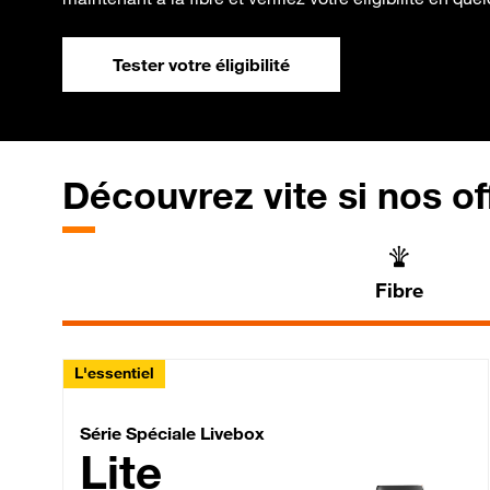
Tester votre éligibilité
Découvrez vite si nos of
Fibre
L'essentiel
Série Spéciale Livebox 
Série Spéciale Livebox
Lite