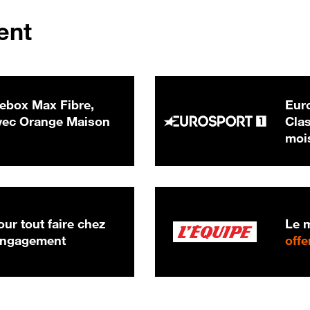
ent
ebox Max Fibre,
Euro
 € par mois
ec Orange Maison
Clas
moi
ur tout faire chez
Le m
 engagement
offe