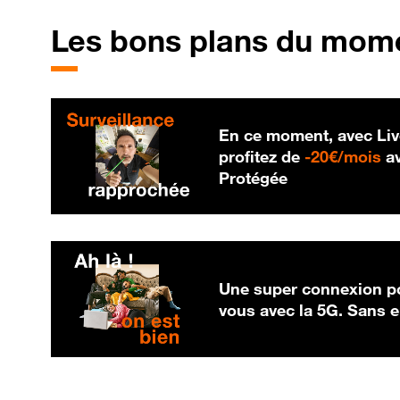
Les bons plans du mom
En ce moment, avec Liv
20
profitez de
-
20€/mois
av
Protégée
Une super connexion po
vous avec la 5G. Sans