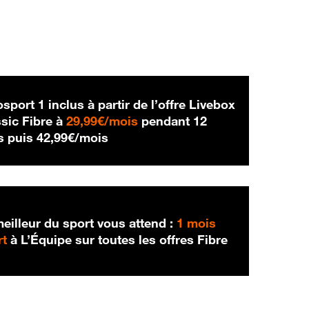
sport 1 inclus à partir de l’offre Livebox
29,99 € par mois
sic Fibre à
29,99€/mois
pendant 12
42,99 € par mois
s puis
42,99€/mois
eilleur du sport vous attend :
1 mois
rt
à L’Équipe sur toutes les offres Fibre