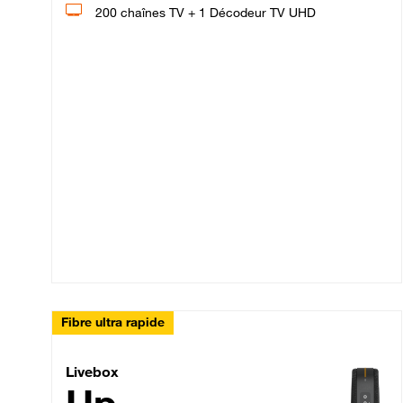
200 chaînes TV + 1 Décodeur TV UHD
Fibre ultra rapide
Livebox Up Fibre
Livebox