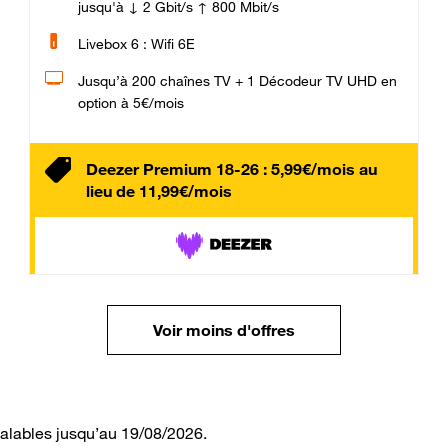
jusqu'à ↓ 2 Gbit/s ↑ 800 Mbit/s
Livebox 6 : Wifi 6E
Jusqu’à 200 chaînes TV + 1 Décodeur TV UHD en
option à 5€/mois
Deezer Premium 18-26 : 5,99€/mois au
lieu de 11,99€/mois
Voir moins d'offres
valables jusqu’au 19/08/2026.