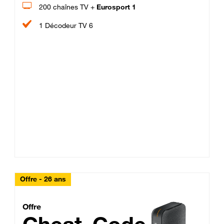
200 chaînes TV +
Eurosport 1
1 Décodeur TV 6
Offre - 26 ans
Cheat_Code Fibre_18_26
Offre