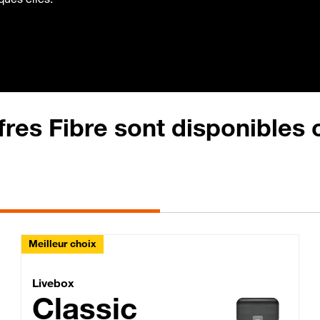
fres Fibre sont disponibles
Meilleur choix
Lite Fibre
Livebox Classic Fibre
Livebox
Classic