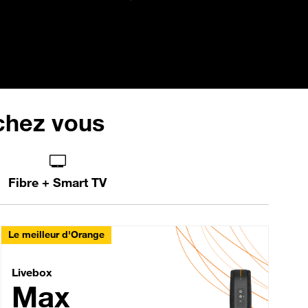
 chez vous
Fibre + Smart TV
Le meilleur d'Orange
Livebox Max Fibre
Livebox
Max