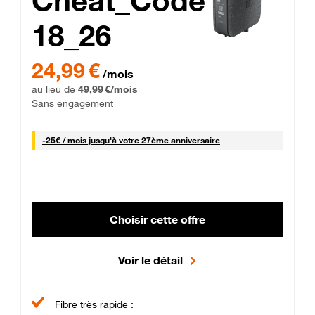
Cheat_Code
18_26
 Engagement 12 mois
24,99 € par mois pendant 0 mois puis 49,99 € par mois, Sans 
24,99 €
/mois
au lieu de
49,99 €/mois
Sans engagement
25 € par mois
-
25€ / mois
jusqu'à votre 27ème anniversaire
Choisir cette offre
Voir le détail
Fibre très rapide :