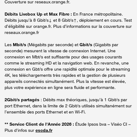
Couverture sur reseaux.orange.fr.
Débits Livebox Up et Max Fibre :
En France métropolitaine.
Débits jusqu’à 8 Gbit/s↓ et 8 Gbit/s↑, déploiement en cours. Test
d’éligibilité sur orange.fr. Plus d’informations sur la couverture sur
reseaux.orange.fr
Les
Mbit/s
(Mégabits par seconde) et
Gbit/s
(Gigabits par
seconde) mesurent la vitesse de connexion Internet. Une
connexion en Mbt/s est suffisante pour des usages courants
comme le streaming HD et la navigation web. En revanche, une
connexion en Gbt/s offre une rapidité optimale pour le streaming
4K, les téléchargements très rapides et la gestion de plusieurs
appareils connectés simultanément. Plus la vitesse est élevée,
plus votre expérience en ligne sera fluide et performante.
2Gbit/s partagés
: Débits max théoriques, jusqu’à 1 Gbit/s par
port Ethernet, dans la limite de 2 Gbit/s utilisés simultanément sur
l’ensemble des ports Ethernet et en Wi-Fi.
** Service Client de l'Année 2026 :
Étude Ipsos bva – Viséo CI –
Plus d'infos sur
escda.fr