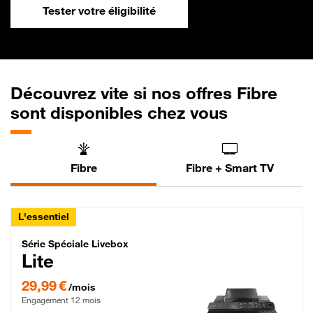
Tester votre éligibilité
Découvrez vite si nos offres Fibre
sont disponibles chez vous
Fibre
Fibre + Smart TV
L'essentiel
Série Spéciale Livebox Lite Fibre
Série Spéciale Livebox
Lite
29,99 € par mois , Engagement 12 mois
29,99 €
/mois
Engagement 12 mois