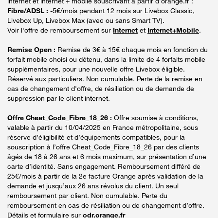
internet et internet + mobile souscrivant à partir d’orange.fr :
Fibre/ADSL :
-5€/mois pendant 12 mois sur Livebox Classic,
Livebox Up, Livebox Max (avec ou sans Smart TV).
Voir l'offre de remboursement sur
Internet
et
Internet+Mobile
.
Remise Open :
Remise de 3€ à 15€ chaque mois en fonction du
forfait mobile choisi ou détenu, dans la limite de 4 forfaits mobile
supplémentaires, pour une nouvelle offre Livebox éligible.
Réservé aux particuliers. Non cumulable. Perte de la remise en
cas de changement d'offre, de résiliation ou de demande de
suppression par le client internet.
Offre Cheat_Code_Fibre_18_26 :
Offre soumise à conditions,
valable à partir du 10/04/2025 en France métropolitaine, sous
réserve d’éligibilité et d’équipements compatibles, pour la
souscription à l’offre Cheat_Code_Fibre_18_26 par des clients
âgés de 18 à 26 ans et 6 mois maximum, sur présentation d’une
carte d’identité. Sans engagement. Remboursement différé de
25€/mois à partir de la 2e facture Orange après validation de la
demande et jusqu’aux 26 ans révolus du client. Un seul
remboursement par client. Non cumulable. Perte du
remboursement en cas de résiliation ou de changement d’offre.
Détails et formulaire sur
odr.orange.fr