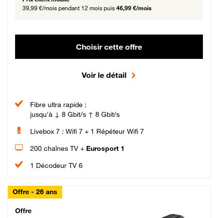
39,99 €/mois
pendant 12 mois puis
46,99 €/mois
Choisir cette offre
Voir le détail
Fibre ultra rapide :
jusqu'à ↓ 8 Gbit/s ↑ 8 Gbit/s
Livebox 7 : Wifi 7 + 1 Répéteur Wifi 7
200 chaînes TV +
Eurosport 1
1 Décodeur TV 6
Offre - 26 ans
Cheat_Code Fibre_18_26
Offre