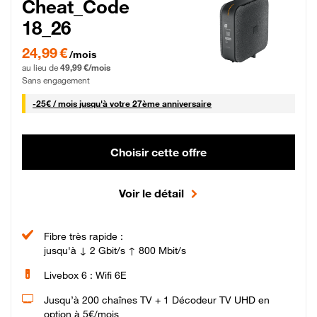
Cheat_Code
18_26
24,99 € par mois pendant 0 mois puis 49,99 € par mois, Sans engagement
24,99 €
/mois
au lieu de
49,99 €/mois
Sans engagement
25 € par mois
-
25€ / mois
jusqu'à votre 27ème anniversaire
Choisir cette offre
Voir le détail
Fibre très rapide :
jusqu'à ↓ 2 Gbit/s ↑ 800 Mbit/s
Livebox 6 : Wifi 6E
Jusqu’à 200 chaînes TV + 1 Décodeur TV UHD en
option à 5€/mois