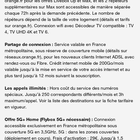
orange.fr pour les offres Livebox Up et Max, et les 2 répéteurs
supplémentaires sur Max sont accessibles de manière séparée
chaque 72h après la demande précédente. Le nombre de
répéteurs dépend de la taille de votre logement (détails et tarifs
sur orange.fr). Connexion wifi avec Décodeur TV compatible : TV
4, TV UHD 4K et TV 6.
Partage de connexion :
Service valable en France
métropolitaine, sous réserve de couverture mobile (détails sur
réseaux.orange.fr), pour les nouveaux clients Internet ADSL avec
rendez-vous ou Fibre. Crédit internet mobile de 200Go/mois
valable jusqu'à la mise en service de votre accès internet et au
plus tard jusqu'à 12 mois suivant la souscription.
Les appels illimités
: Hors coût du service des numéros
spéciaux. Jusqu’à 250 correspondants différents/mois et 3h
maximum/appel. Voir la liste des destinations sur la fiche tarifaire
en vigueur.
Offre 5G+ Home (Flybox 5G+ nécessaire) :
Connexion
accessible exclusivement en France métropolitaine sous
couverture 5G en 3,5GHz. 5G : dans les zones couvertes
(déploiement en cours). Frais d’activation : 29€. Jusqu’à 1,5