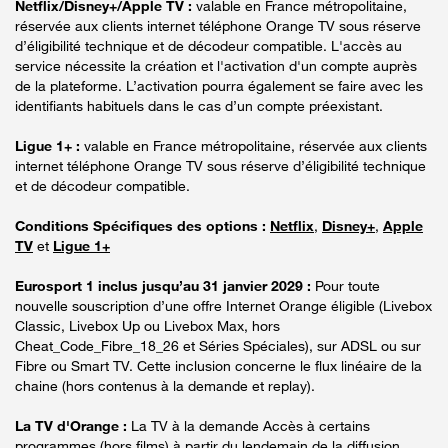
Netflix/Disney+/Apple TV :
valable en France métropolitaine,
réservée aux clients internet téléphone Orange TV sous réserve
d’éligibilité technique et de décodeur compatible. L'accès au
service nécessite la création et l'activation d'un compte auprès
de la plateforme. L’activation pourra également se faire avec les
identifiants habituels dans le cas d’un compte préexistant.
Ligue 1+ :
valable en France métropolitaine, réservée aux clients
internet téléphone Orange TV sous réserve d’éligibilité technique
et de décodeur compatible.
Conditions Spécifiques des options :
Netflix
,
Disney+
,
Apple
TV
et
Ligue 1+
Eurosport 1 inclus jusqu’au 31 janvier 2029 :
Pour toute
nouvelle souscription d’une offre Internet Orange éligible (Livebox
Classic, Livebox Up ou Livebox Max, hors
Cheat_Code_Fibre_18_26 et Séries Spéciales), sur ADSL ou sur
Fibre ou Smart TV. Cette inclusion concerne le flux linéaire de la
chaine (hors contenus à la demande et replay).
La TV d'Orange :
La TV à la demande Accès à certains
programmes (hors films) à partir du lendemain de la diffusion