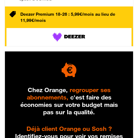
Deezer Premium 18-26 : 5,99€/mois au lieu de
11,99€/mois
Chez Orange,
regrouper ses
abonnements,
c'est faire des
économies sur votre budget mais
pas sur la qualité.
Déjà client Orange ou Sosh ?
Identifiez-vous pour voir vos remises