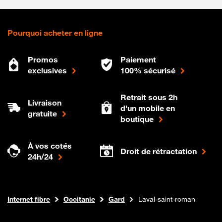
Pourquoi acheter en ligne
Promos
Paiement
exclusives
100% sécurisé
Retrait sous 2h
Livraison
d'un mobile en
gratuite
boutique
À vos cotés
Droit de rétractation
24h/24
Boutique Orange
Internet fibre
Occitanie
Gard
Laval-saint-roman