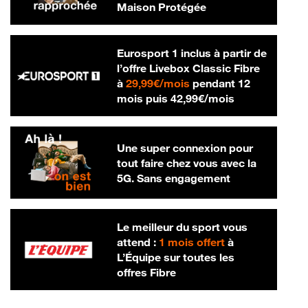
Maison Protégée
Eurosport 1 inclus à partir de
l’offre Livebox Classic Fibre
29,99 € par mois
à
29,99€/mois
pendant 12
42,99 € par m
mois puis
42,99€/mois
Une super connexion pour
tout faire chez vous avec la
5G. Sans engagement
Le meilleur du sport vous
attend :
1 mois offert
à
L’Équipe sur toutes les
offres Fibre