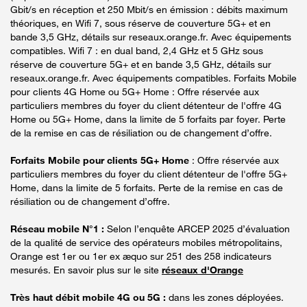
Gbit/s en réception et 250 Mbit/s en émission : débits maximum
théoriques, en Wifi 7, sous réserve de couverture 5G+ et en
bande 3,5 GHz, détails sur reseaux.orange.fr. Avec équipements
compatibles. Wifi 7 : en dual band, 2,4 GHz et 5 GHz sous
réserve de couverture 5G+ et en bande 3,5 GHz, détails sur
reseaux.orange.fr. Avec équipements compatibles. Forfaits Mobile
pour clients 4G Home ou 5G+ Home : Offre réservée aux
particuliers membres du foyer du client détenteur de l'offre 4G
Home ou 5G+ Home, dans la limite de 5 forfaits par foyer. Perte
de la remise en cas de résiliation ou de changement d’offre.
Forfaits Mobile pour clients 5G+ Home
: Offre réservée aux
particuliers membres du foyer du client détenteur de l'offre 5G+
Home, dans la limite de 5 forfaits. Perte de la remise en cas de
résiliation ou de changement d’offre.
Réseau mobile N°1 :
Selon l’enquête ARCEP 2025 d’évaluation
de la qualité de service des opérateurs mobiles métropolitains,
Orange est 1er ou 1er ex æquo sur 251 des 258 indicateurs
mesurés. En savoir plus sur le site
réseaux d'Orange
Très haut débit mobile 4G ou 5G :
dans les zones déployées.