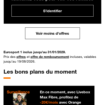
S'identifier
Voir moins d'offres
Eurosport 1 inclus jusqu'au 31/01/2029.
Prix des
offres
et
offre de remboursement
incluses, valables
jusqu’au 19/08/2026.
Les bons plans du moment
En ce moment, avec Livebox
Max Fibre, profitez de
20 € par mois
-
20€/mois
avec Orange