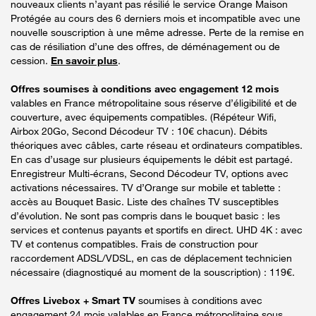
nouveaux clients n’ayant pas résilié le service Orange Maison
Protégée au cours des 6 derniers mois et incompatible avec une
nouvelle souscription à une même adresse. Perte de la remise en
cas de résiliation d’une des offres, de déménagement ou de
cession.
En savoir plus
.
Offres soumises à conditions avec engagement 12 mois
valables en France métropolitaine sous réserve d’éligibilité et de
couverture, avec équipements compatibles. (Répéteur Wifi,
Airbox 20Go, Second Décodeur TV : 10€ chacun). Débits
théoriques avec câbles, carte réseau et ordinateurs compatibles.
En cas d’usage sur plusieurs équipements le débit est partagé.
Enregistreur Multi-écrans, Second Décodeur TV, options avec
activations nécessaires. TV d’Orange sur mobile et tablette :
accès au Bouquet Basic. Liste des chaînes TV susceptibles
d’évolution. Ne sont pas compris dans le bouquet basic : les
services et contenus payants et sportifs en direct. UHD 4K : avec
TV et contenus compatibles. Frais de construction pour
raccordement ADSL/VDSL, en cas de déplacement technicien
nécessaire (diagnostiqué au moment de la souscription) : 119€.
Offres Livebox + Smart TV
soumises à conditions avec
engagement 24 mois valables en France métropolitaine sous