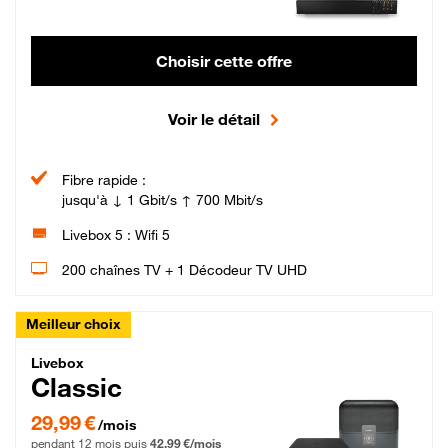
Choisir cette offre
Voir le détail
Fibre rapide :
jusqu'à ↓ 1 Gbit/s ↑ 700 Mbit/s
Livebox 5 : Wifi 5
200 chaînes TV + 1 Décodeur TV UHD
Meilleur choix
Livebox Classic Fibre
Livebox
Classic
29,99 € par mois pendant 12 mois puis 42,99 € par mois, Engagement 12 moi
29,99 €
/mois
pendant 12 mois puis
42,99 €/mois