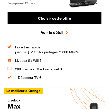
Engagement 12 mois
Choisir cette offre
Voir le détail
Fibre très rapide :
jusqu'à ↓ 2 Gbit/s partagés ↑ 800 Mbit/s
Livebox S : Wifi 7
200 chaînes TV +
Eurosport 1
1 Décodeur TV 6
Le meilleur d'Orange
Livebox Max Fibre
Livebox
Max