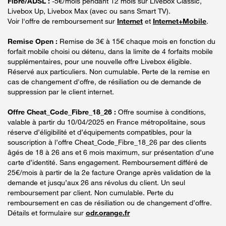
Fibre/ADSL :
-5€/mois pendant 12 mois sur Livebox Classic,
Livebox Up, Livebox Max (avec ou sans Smart TV).
Voir l'offre de remboursement sur
Internet
et
Internet+Mobile
.
Remise Open :
Remise de 3€ à 15€ chaque mois en fonction du
forfait mobile choisi ou détenu, dans la limite de 4 forfaits mobile
supplémentaires, pour une nouvelle offre Livebox éligible.
Réservé aux particuliers. Non cumulable. Perte de la remise en
cas de changement d'offre, de résiliation ou de demande de
suppression par le client internet.
Offre Cheat_Code_Fibre_18_26 :
Offre soumise à conditions,
valable à partir du 10/04/2025 en France métropolitaine, sous
réserve d’éligibilité et d’équipements compatibles, pour la
souscription à l’offre Cheat_Code_Fibre_18_26 par des clients
âgés de 18 à 26 ans et 6 mois maximum, sur présentation d’une
carte d’identité. Sans engagement. Remboursement différé de
25€/mois à partir de la 2e facture Orange après validation de la
demande et jusqu’aux 26 ans révolus du client. Un seul
remboursement par client. Non cumulable. Perte du
remboursement en cas de résiliation ou de changement d’offre.
Détails et formulaire sur
odr.orange.fr