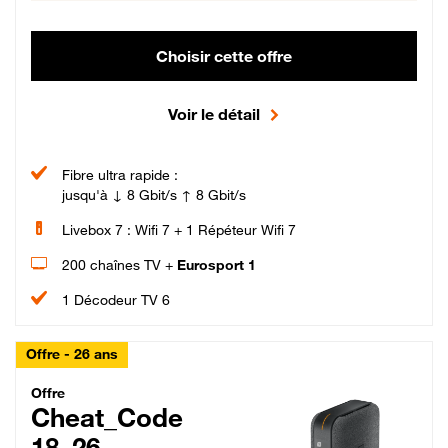
Choisir cette offre
Voir le détail
Fibre ultra rapide :
jusqu'à ↓ 8 Gbit/s ↑ 8 Gbit/s
Livebox 7 : Wifi 7 + 1 Répéteur Wifi 7
200 chaînes TV +
Eurosport 1
1 Décodeur TV 6
Offre - 26 ans
Cheat_Code Fibre_18_26
Offre
Cheat_Code
18_26