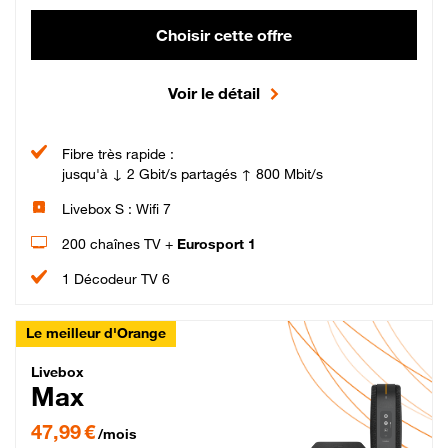
Choisir cette offre
Voir le détail
Fibre très rapide :
jusqu'à ↓ 2 Gbit/s partagés ↑ 800 Mbit/s
Livebox S : Wifi 7
200 chaînes TV +
Eurosport 1
1 Décodeur TV 6
Le meilleur d'Orange
Livebox Max Fibre
Livebox
Max
47,99 € par mois pendant 12 mois puis 57,99 € par mois, Engagement 12 moi
47,99 €
/mois