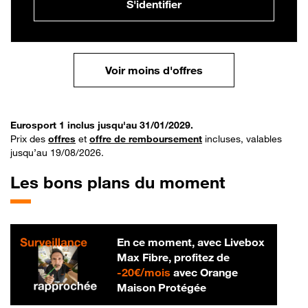
S'identifier
Voir moins d'offres
Eurosport 1 inclus jusqu'au 31/01/2029.
Prix des
offres
et
offre de remboursement
incluses, valables
jusqu’au 19/08/2026.
Les bons plans du moment
En ce moment, avec Livebox
Max Fibre, profitez de
20 € par mois
-
20€/mois
avec Orange
Maison Protégée