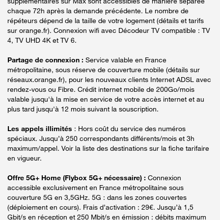
supplémentaires sur Max sont accessibles de manière séparée
chaque 72h après la demande précédente. Le nombre de
répéteurs dépend de la taille de votre logement (détails et tarifs
sur orange.fr). Connexion wifi avec Décodeur TV compatible : TV
4, TV UHD 4K et TV 6.
Partage de connexion :
Service valable en France
métropolitaine, sous réserve de couverture mobile (détails sur
réseaux.orange.fr), pour les nouveaux clients Internet ADSL avec
rendez-vous ou Fibre. Crédit internet mobile de 200Go/mois
valable jusqu'à la mise en service de votre accès internet et au
plus tard jusqu'à 12 mois suivant la souscription.
Les appels illimités
: Hors coût du service des numéros
spéciaux. Jusqu’à 250 correspondants différents/mois et 3h
maximum/appel. Voir la liste des destinations sur la fiche tarifaire
en vigueur.
Offre 5G+ Home (Flybox 5G+ nécessaire) :
Connexion
accessible exclusivement en France métropolitaine sous
couverture 5G en 3,5GHz. 5G : dans les zones couvertes
(déploiement en cours). Frais d’activation : 29€. Jusqu’à 1,5
Gbit/s en réception et 250 Mbit/s en émission : débits maximum