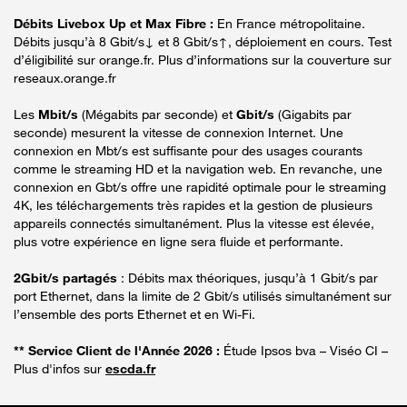
Débits Livebox Up et Max Fibre :
En France métropolitaine.
Débits jusqu’à 8 Gbit/s↓ et 8 Gbit/s↑, déploiement en cours. Test
d’éligibilité sur orange.fr. Plus d’informations sur la couverture sur
reseaux.orange.fr
Les
Mbit/s
(Mégabits par seconde) et
Gbit/s
(Gigabits par
seconde) mesurent la vitesse de connexion Internet. Une
connexion en Mbt/s est suffisante pour des usages courants
comme le streaming HD et la navigation web. En revanche, une
connexion en Gbt/s offre une rapidité optimale pour le streaming
4K, les téléchargements très rapides et la gestion de plusieurs
appareils connectés simultanément. Plus la vitesse est élevée,
plus votre expérience en ligne sera fluide et performante.
2Gbit/s partagés
: Débits max théoriques, jusqu’à 1 Gbit/s par
port Ethernet, dans la limite de 2 Gbit/s utilisés simultanément sur
l’ensemble des ports Ethernet et en Wi-Fi.
** Service Client de l'Année 2026 :
Étude Ipsos bva – Viséo CI –
Plus d'infos sur
escda.fr