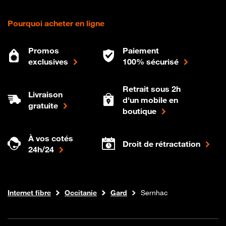
Pourquoi acheter en ligne
Promos
Paiement
exclusives
100% sécurisé
Retrait sous 2h
Livraison
d'un mobile en
gratuite
boutique
À vos cotés
Droit de rétractation
24h/24
Boutique Orange
Internet fibre
Occitanie
Gard
Sernhac