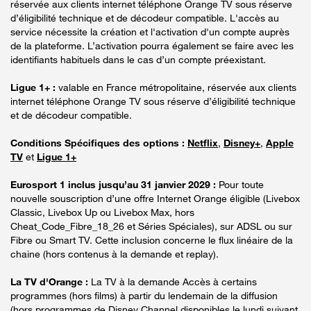
réservée aux clients internet téléphone Orange TV sous réserve
d’éligibilité technique et de décodeur compatible. L'accès au
service nécessite la création et l'activation d'un compte auprès
de la plateforme. L’activation pourra également se faire avec les
identifiants habituels dans le cas d’un compte préexistant.
Ligue 1+ :
valable en France métropolitaine, réservée aux clients
internet téléphone Orange TV sous réserve d’éligibilité technique
et de décodeur compatible.
Conditions Spécifiques des options :
Netflix
,
Disney+
,
Apple
TV
et
Ligue 1+
Eurosport 1 inclus jusqu’au 31 janvier 2029 :
Pour toute
nouvelle souscription d’une offre Internet Orange éligible (Livebox
Classic, Livebox Up ou Livebox Max, hors
Cheat_Code_Fibre_18_26 et Séries Spéciales), sur ADSL ou sur
Fibre ou Smart TV. Cette inclusion concerne le flux linéaire de la
chaine (hors contenus à la demande et replay).
La TV d'Orange :
La TV à la demande Accès à certains
programmes (hors films) à partir du lendemain de la diffusion
(hors programmes de Disney Channel disponibles le lundi suivant