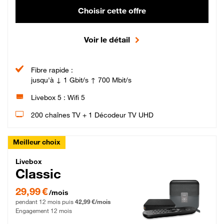
Choisir cette offre
Voir le détail
Fibre rapide :
jusqu'à ↓ 1 Gbit/s ↑ 700 Mbit/s
Livebox 5 : Wifi 5
200 chaînes TV + 1 Décodeur TV UHD
Meilleur choix
Livebox Classic Fibre
Livebox
Classic
29,99 € par mois pendant 12 mois puis 42,99 € par mois, Engagement 12 moi
29,99 €
/mois
pendant 12 mois puis
42,99 €/mois
Engagement 12 mois