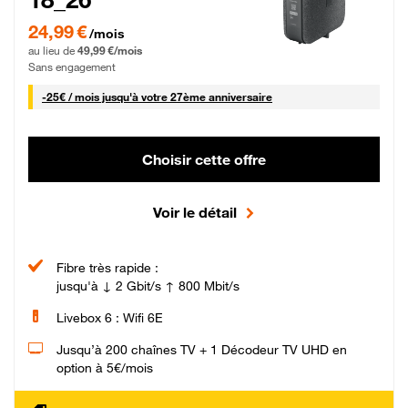
24,99 € par mois pendant 0 mois puis 49,99 € par mois, Sans engagement
24,99 €
/mois
au lieu de
49,99 €/mois
Sans engagement
25 € par mois
-
25€ / mois
jusqu'à votre 27ème anniversaire
Choisir cette offre
Voir le détail
Fibre très rapide :
jusqu'à ↓ 2 Gbit/s ↑ 800 Mbit/s
Livebox 6 : Wifi 6E
Jusqu’à 200 chaînes TV + 1 Décodeur TV UHD en
option à 5€/mois