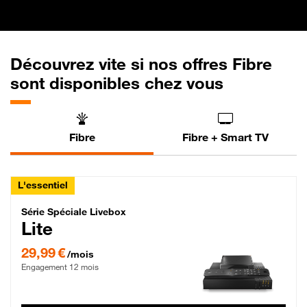
Découvrez vite si nos offres Fibre
sont disponibles chez vous
Fibre
Fibre + Smart TV
L'essentiel
Série Spéciale Livebox Lite Fibre
Série Spéciale Livebox
Lite
29,99 € par mois , Engagement 12 mois
29,99 €
/mois
Engagement 12 mois