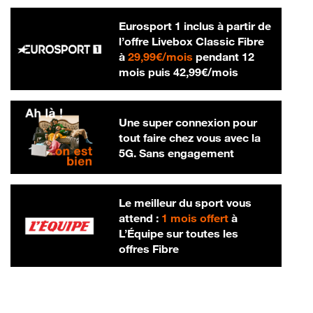
Eurosport 1 inclus à partir de
l’offre Livebox Classic Fibre
29,99 € par mois
à
29,99€/mois
pendant 12
42,99 € par m
mois puis
42,99€/mois
Une super connexion pour
tout faire chez vous avec la
5G. Sans engagement
Le meilleur du sport vous
attend :
1 mois offert
à
L’Équipe sur toutes les
offres Fibre