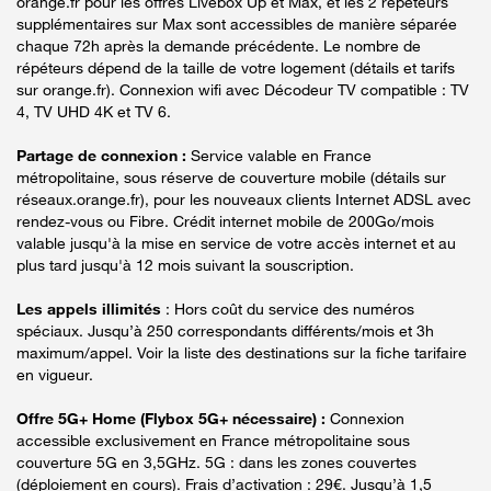
orange.fr pour les offres Livebox Up et Max, et les 2 répéteurs
supplémentaires sur Max sont accessibles de manière séparée
chaque 72h après la demande précédente. Le nombre de
répéteurs dépend de la taille de votre logement (détails et tarifs
sur orange.fr). Connexion wifi avec Décodeur TV compatible : TV
4, TV UHD 4K et TV 6.
Partage de connexion :
Service valable en France
métropolitaine, sous réserve de couverture mobile (détails sur
réseaux.orange.fr), pour les nouveaux clients Internet ADSL avec
rendez-vous ou Fibre. Crédit internet mobile de 200Go/mois
valable jusqu'à la mise en service de votre accès internet et au
plus tard jusqu'à 12 mois suivant la souscription.
Les appels illimités
: Hors coût du service des numéros
spéciaux. Jusqu’à 250 correspondants différents/mois et 3h
maximum/appel. Voir la liste des destinations sur la fiche tarifaire
en vigueur.
Offre 5G+ Home (Flybox 5G+ nécessaire) :
Connexion
accessible exclusivement en France métropolitaine sous
couverture 5G en 3,5GHz. 5G : dans les zones couvertes
(déploiement en cours). Frais d’activation : 29€. Jusqu’à 1,5