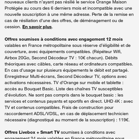
nouveaux clients n’ayant pas résilié le service Orange Maison
Protégée au cours des 6 derniers mois et incompatible avec une
nouvelle souscription à une même adresse. Perte de la remise en
cas de résiliation d’une des offres, de déménagement ou de
cession.
En savoir plus
.
Offres soumises à conditions avec engagement 12 mois
valables en France métropolitaine sous réserve d’éligibilité et de
couverture, avec équipements compatibles. (Répéteur Wifi,
Airbox 20Go, Second Décodeur TV : 10€ chacun). Débits
théoriques avec câbles, carte réseau et ordinateurs compatibles.
En cas d’usage sur plusieurs équipements le débit est partagé.
Enregistreur Multi-écrans, Second Décodeur TV, options avec
activations nécessaires. TV d’Orange sur mobile et tablette :
accès au Bouquet Basic. Liste des chaînes TV susceptibles
d’évolution. Ne sont pas compris dans le bouquet basic : les
services et contenus payants et sportifs en direct. UHD 4K : avec
TV et contenus compatibles. Frais de construction pour
raccordement ADSL/VDSL, en cas de déplacement technicien
nécessaire (diagnostiqué au moment de la souscription) : 119€.
Offres Livebox + Smart TV
soumises à conditions avec
engagement 24 mois valables en France métropolitaine sous