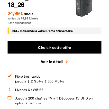
18_26
24,99 € par mois pendant 0 mois puis 49,99 € par mois, Sans engagement
24,99 €
/mois
au lieu de
49,99 €/mois
Sans engagement
25 € par mois
-
25€ / mois
jusqu'à votre 27ème anniversaire
Choisir cette offre
Voir le détail
Fibre très rapide :
jusqu'à ↓ 2 Gbit/s ↑ 800 Mbit/s
Livebox 6 : Wifi 6E
Jusqu’à 200 chaînes TV + 1 Décodeur TV UHD en
option à 5€/mois