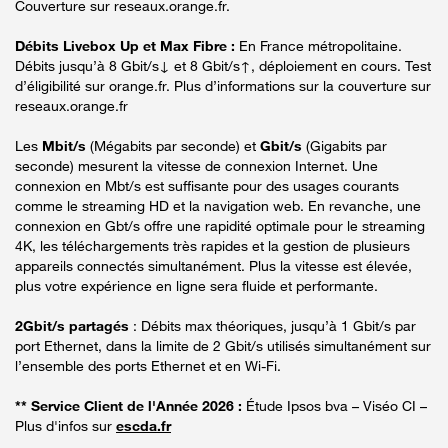
Couverture sur reseaux.orange.fr.
Débits Livebox Up et Max Fibre :
En France métropolitaine.
Débits jusqu’à 8 Gbit/s↓ et 8 Gbit/s↑, déploiement en cours. Test
d’éligibilité sur orange.fr. Plus d’informations sur la couverture sur
reseaux.orange.fr
Les
Mbit/s
(Mégabits par seconde) et
Gbit/s
(Gigabits par
seconde) mesurent la vitesse de connexion Internet. Une
connexion en Mbt/s est suffisante pour des usages courants
comme le streaming HD et la navigation web. En revanche, une
connexion en Gbt/s offre une rapidité optimale pour le streaming
4K, les téléchargements très rapides et la gestion de plusieurs
appareils connectés simultanément. Plus la vitesse est élevée,
plus votre expérience en ligne sera fluide et performante.
2Gbit/s partagés
: Débits max théoriques, jusqu’à 1 Gbit/s par
port Ethernet, dans la limite de 2 Gbit/s utilisés simultanément sur
l’ensemble des ports Ethernet et en Wi-Fi.
** Service Client de l'Année 2026 :
Étude Ipsos bva – Viséo CI –
Plus d'infos sur
escda.fr