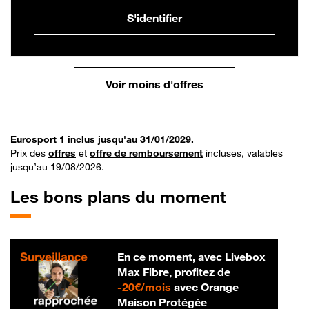
S'identifier
Voir moins d'offres
Eurosport 1 inclus jusqu'au 31/01/2029.
Prix des
offres
et
offre de remboursement
incluses, valables
jusqu’au 19/08/2026.
Les bons plans du moment
En ce moment, avec Livebox
Max Fibre, profitez de
20 € par mois
-
20€/mois
avec Orange
Maison Protégée