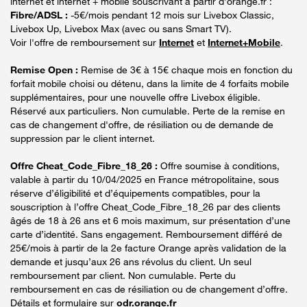
internet et internet + mobile souscrivant à partir d’orange.fr :
Fibre/ADSL :
-5€/mois pendant 12 mois sur Livebox Classic,
Livebox Up, Livebox Max (avec ou sans Smart TV).
Voir l'offre de remboursement sur
Internet
et
Internet+Mobile
.
Remise Open :
Remise de 3€ à 15€ chaque mois en fonction du
forfait mobile choisi ou détenu, dans la limite de 4 forfaits mobile
supplémentaires, pour une nouvelle offre Livebox éligible.
Réservé aux particuliers. Non cumulable. Perte de la remise en
cas de changement d'offre, de résiliation ou de demande de
suppression par le client internet.
Offre Cheat_Code_Fibre_18_26 :
Offre soumise à conditions,
valable à partir du 10/04/2025 en France métropolitaine, sous
réserve d’éligibilité et d’équipements compatibles, pour la
souscription à l’offre Cheat_Code_Fibre_18_26 par des clients
âgés de 18 à 26 ans et 6 mois maximum, sur présentation d’une
carte d’identité. Sans engagement. Remboursement différé de
25€/mois à partir de la 2e facture Orange après validation de la
demande et jusqu’aux 26 ans révolus du client. Un seul
remboursement par client. Non cumulable. Perte du
remboursement en cas de résiliation ou de changement d’offre.
Détails et formulaire sur
odr.orange.fr