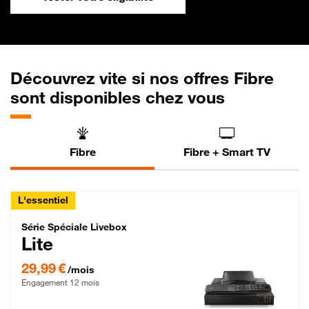
Découvrez vite si nos offres Fibre
sont disponibles chez vous
Fibre
Fibre + Smart TV
L'essentiel
Série Spéciale Livebox Lite Fibre
Série Spéciale Livebox
Lite
29,99 € par mois , Engagement 12 mois
29,99 €
/mois
Engagement 12 mois