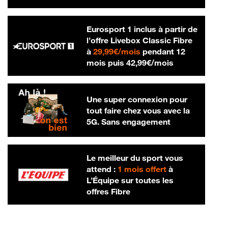
Eurosport 1 inclus à partir de
l’offre Livebox Classic Fibre
29,99 € par mois
à
29,99€/mois
pendant 12
42,99 € par m
mois puis
42,99€/mois
Une super connexion pour
tout faire chez vous avec la
5G. Sans engagement
Le meilleur du sport vous
attend :
1 mois offert
à
L’Équipe sur toutes les
offres Fibre