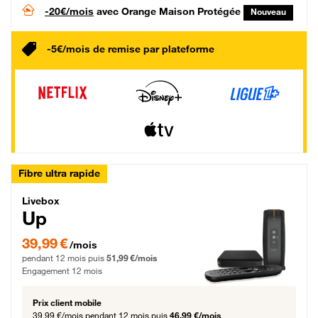
-20€/mois
avec Orange Maison Protégée
Nouveau
-5€/mois de remise par plateforme
Fibre ultra rapide
Livebox Up Fibre
Livebox
Up
39,99 € par mois pendant 12 mois puis 51,99 € par mois, Engagement 12 moi
39,99 €
/mois
pendant 12 mois puis
51,99 €/mois
Engagement 12 mois
Prix client mobile
39,99 €/mois
pendant 12 mois puis
46,99 €/mois