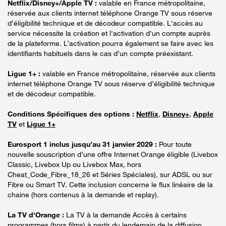
Netflix/Disney+/Apple TV :
valable en France métropolitaine,
réservée aux clients internet téléphone Orange TV sous réserve
d’éligibilité technique et de décodeur compatible. L'accès au
service nécessite la création et l'activation d'un compte auprès
de la plateforme. L’activation pourra également se faire avec les
identifiants habituels dans le cas d’un compte préexistant.
Ligue 1+ :
valable en France métropolitaine, réservée aux clients
internet téléphone Orange TV sous réserve d’éligibilité technique
et de décodeur compatible.
Conditions Spécifiques des options :
Netflix
,
Disney+
,
Apple
TV
et
Ligue 1+
Eurosport 1 inclus jusqu’au 31 janvier 2029 :
Pour toute
nouvelle souscription d’une offre Internet Orange éligible (Livebox
Classic, Livebox Up ou Livebox Max, hors
Cheat_Code_Fibre_18_26 et Séries Spéciales), sur ADSL ou sur
Fibre ou Smart TV. Cette inclusion concerne le flux linéaire de la
chaine (hors contenus à la demande et replay).
La TV d'Orange :
La TV à la demande Accès à certains
programmes (hors films) à partir du lendemain de la diffusion