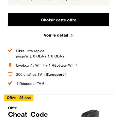
Choisir cette offre
Voir le détail
Fibre ultra rapide :
jusqu'à ↓ 8 Gbit/s ↑ 8 Gbit/s
Livebox 7 : Wifi 7 + 1 Répéteur Wifi 7
200 chaînes TV +
Eurosport 1
1 Décodeur TV 6
Offre - 26 ans
Cheat_Code Fibre_18_26
Offre
Cheat_Code