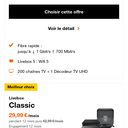
Choisir cette offre
Voir le détail
Fibre rapide :
jusqu'à ↓ 1 Gbit/s ↑ 700 Mbit/s
Livebox 5 : Wifi 5
200 chaînes TV + 1 Décodeur TV UHD
Meilleur choix
Livebox Classic Fibre
Livebox
Classic
29,99 € par mois pendant 12 mois puis 42,99 € par mois, Engagement 12 moi
29,99 €
/mois
pendant 12 mois puis
42,99 €/mois
Engagement 12 mois