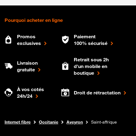
Pourquoi acheter en ligne
Promos
Paiement
exclusives
100% sécurisé
Retrait sous 2h
Livraison
d'un mobile en
gratuite
boutique
À vos cotés
Droit de rétractation
24h/24
Boutique Orange
Internet fibre
Occitanie
Aveyron
Saint-affrique