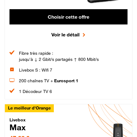
Choisir cette offre
Voir le détail
Fibre très rapide :
jusqu'à ↓ 2 Gbit/s partagés ↑ 800 Mbit/s
Livebox S : Wifi 7
200 chaînes TV +
Eurosport 1
1 Décodeur TV 6
Le meilleur d'Orange
Livebox Max Fibre
Livebox
Max
47,99 € par mois pendant 12 mois puis 57,99 € par mois, Engagement 12 moi