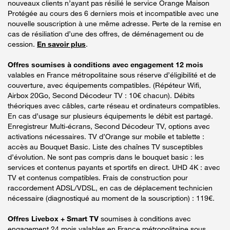
nouveaux clients n’ayant pas résilié le service Orange Maison
Protégée au cours des 6 derniers mois et incompatible avec une
nouvelle souscription à une même adresse. Perte de la remise en
cas de résiliation d’une des offres, de déménagement ou de
cession.
En savoir plus
.
Offres soumises à conditions avec engagement 12 mois
valables en France métropolitaine sous réserve d’éligibilité et de
couverture, avec équipements compatibles. (Répéteur Wifi,
Airbox 20Go, Second Décodeur TV : 10€ chacun). Débits
théoriques avec câbles, carte réseau et ordinateurs compatibles.
En cas d’usage sur plusieurs équipements le débit est partagé.
Enregistreur Multi-écrans, Second Décodeur TV, options avec
activations nécessaires. TV d’Orange sur mobile et tablette :
accès au Bouquet Basic. Liste des chaînes TV susceptibles
d’évolution. Ne sont pas compris dans le bouquet basic : les
services et contenus payants et sportifs en direct. UHD 4K : avec
TV et contenus compatibles. Frais de construction pour
raccordement ADSL/VDSL, en cas de déplacement technicien
nécessaire (diagnostiqué au moment de la souscription) : 119€.
Offres Livebox + Smart TV
soumises à conditions avec
engagement 24 mois valables en France métropolitaine sous