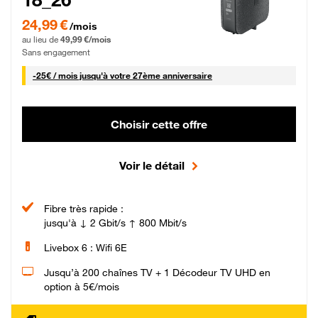
24,99 € par mois pendant 0 mois puis 49,99 € par mois, Sans engagement
24,99 €
/mois
au lieu de
49,99 €/mois
Sans engagement
25 € par mois
-
25€ / mois
jusqu'à votre 27ème anniversaire
Choisir cette offre
Voir le détail
Fibre très rapide :
jusqu'à ↓ 2 Gbit/s ↑ 800 Mbit/s
Livebox 6 : Wifi 6E
Jusqu’à 200 chaînes TV + 1 Décodeur TV UHD en
option à 5€/mois