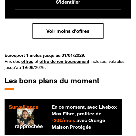
S'identifier
Voir moins d'offres
Eurosport 1 inclus jusqu'au 31/01/2029.
Prix des
offres
et
offre de remboursement
incluses, valables
jusqu’au 19/08/2026.
Les bons plans du moment
En ce moment, avec Livebox
Max Fibre, profitez de
20 € par mois
-
20€/mois
avec Orange
Maison Protégée