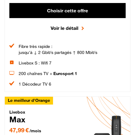
Choisir cette offre
Voir le détail
Fibre très rapide :
jusqu'à ↓ 2 Gbit/s partagés ↑ 800 Mbit/s
Livebox S : Wifi 7
200 chaînes TV +
Eurosport 1
1 Décodeur TV 6
Le meilleur d'Orange
Livebox Max Fibre
Livebox
Max
47,99 € par mois pendant 12 mois puis 57,99 € par mois, Engagement 12 moi
47,99 €
/mois