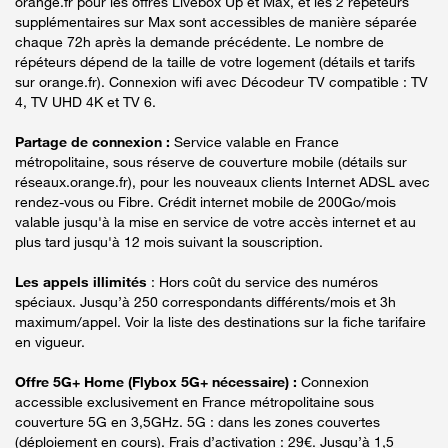
orange.fr pour les offres Livebox Up et Max, et les 2 répéteurs
supplémentaires sur Max sont accessibles de manière séparée
chaque 72h après la demande précédente. Le nombre de
répéteurs dépend de la taille de votre logement (détails et tarifs
sur orange.fr). Connexion wifi avec Décodeur TV compatible : TV
4, TV UHD 4K et TV 6.
Partage de connexion :
Service valable en France
métropolitaine, sous réserve de couverture mobile (détails sur
réseaux.orange.fr), pour les nouveaux clients Internet ADSL avec
rendez-vous ou Fibre. Crédit internet mobile de 200Go/mois
valable jusqu'à la mise en service de votre accès internet et au
plus tard jusqu'à 12 mois suivant la souscription.
Les appels illimités
: Hors coût du service des numéros
spéciaux. Jusqu’à 250 correspondants différents/mois et 3h
maximum/appel. Voir la liste des destinations sur la fiche tarifaire
en vigueur.
Offre 5G+ Home (Flybox 5G+ nécessaire) :
Connexion
accessible exclusivement en France métropolitaine sous
couverture 5G en 3,5GHz. 5G : dans les zones couvertes
(déploiement en cours). Frais d’activation : 29€. Jusqu’à 1,5