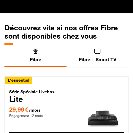
Découvrez vite si nos offres Fibre
sont disponibles chez vous
Fibre
Fibre + Smart TV
L'essentiel
Série Spéciale Livebox Lite Fibre
Série Spéciale Livebox
Lite
29,99 € par mois , Engagement 12 mois
29,99 €
/mois
Engagement 12 mois