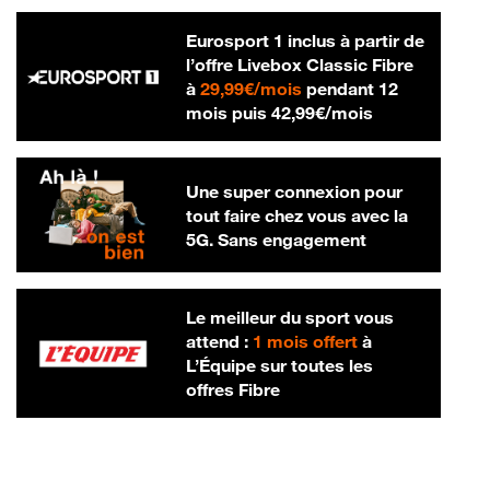
Eurosport 1 inclus à partir de
l’offre Livebox Classic Fibre
29,99 € par mois
à
29,99€/mois
pendant 12
42,99 € par m
mois puis
42,99€/mois
Une super connexion pour
tout faire chez vous avec la
5G. Sans engagement
Le meilleur du sport vous
attend :
1 mois offert
à
L’Équipe sur toutes les
offres Fibre