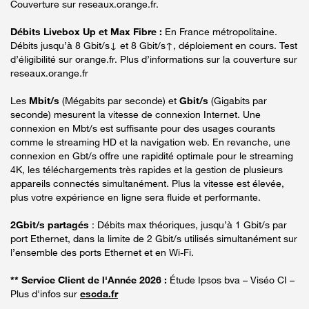
Couverture sur reseaux.orange.fr.
Débits Livebox Up et Max Fibre :
En France métropolitaine.
Débits jusqu’à 8 Gbit/s↓ et 8 Gbit/s↑, déploiement en cours. Test
d’éligibilité sur orange.fr. Plus d’informations sur la couverture sur
reseaux.orange.fr
Les
Mbit/s
(Mégabits par seconde) et
Gbit/s
(Gigabits par
seconde) mesurent la vitesse de connexion Internet. Une
connexion en Mbt/s est suffisante pour des usages courants
comme le streaming HD et la navigation web. En revanche, une
connexion en Gbt/s offre une rapidité optimale pour le streaming
4K, les téléchargements très rapides et la gestion de plusieurs
appareils connectés simultanément. Plus la vitesse est élevée,
plus votre expérience en ligne sera fluide et performante.
2Gbit/s partagés
: Débits max théoriques, jusqu’à 1 Gbit/s par
port Ethernet, dans la limite de 2 Gbit/s utilisés simultanément sur
l’ensemble des ports Ethernet et en Wi-Fi.
** Service Client de l'Année 2026 :
Étude Ipsos bva – Viséo CI –
Plus d'infos sur
escda.fr