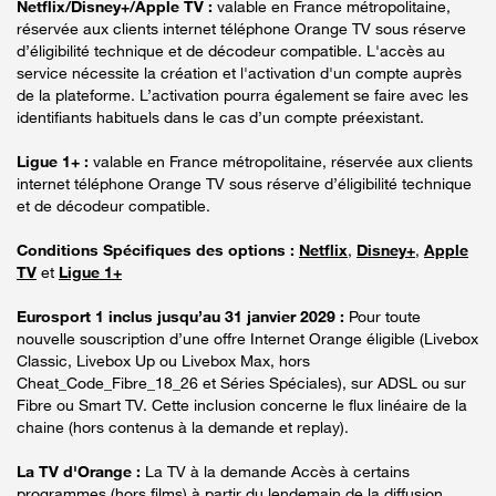
Netflix/Disney+/Apple TV :
valable en France métropolitaine,
réservée aux clients internet téléphone Orange TV sous réserve
d’éligibilité technique et de décodeur compatible. L'accès au
service nécessite la création et l'activation d'un compte auprès
de la plateforme. L’activation pourra également se faire avec les
identifiants habituels dans le cas d’un compte préexistant.
Ligue 1+ :
valable en France métropolitaine, réservée aux clients
internet téléphone Orange TV sous réserve d’éligibilité technique
et de décodeur compatible.
Conditions Spécifiques des options :
Netflix
,
Disney+
,
Apple
TV
et
Ligue 1+
Eurosport 1 inclus jusqu’au 31 janvier 2029 :
Pour toute
nouvelle souscription d’une offre Internet Orange éligible (Livebox
Classic, Livebox Up ou Livebox Max, hors
Cheat_Code_Fibre_18_26 et Séries Spéciales), sur ADSL ou sur
Fibre ou Smart TV. Cette inclusion concerne le flux linéaire de la
chaine (hors contenus à la demande et replay).
La TV d'Orange :
La TV à la demande Accès à certains
programmes (hors films) à partir du lendemain de la diffusion