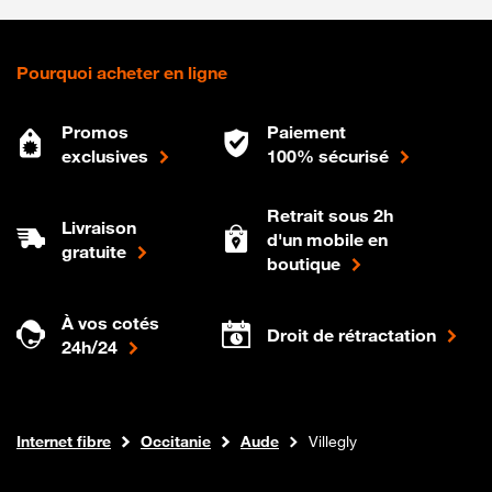
Pourquoi acheter en ligne
Promos
Paiement
exclusives
100% sécurisé
Retrait sous 2h
Livraison
d'un mobile en
gratuite
boutique
À vos cotés
Droit de rétractation
24h/24
Boutique Orange
Internet fibre
Occitanie
Aude
Villegly