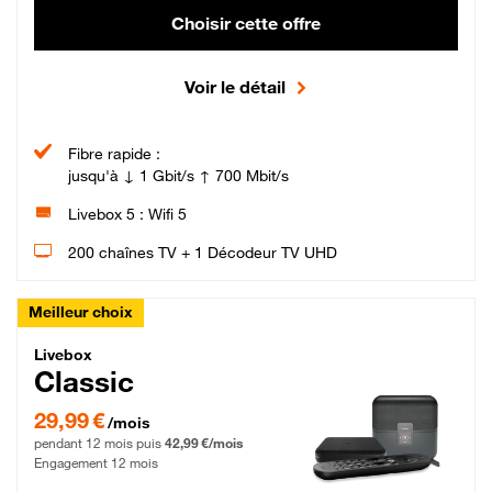
Choisir cette offre
Voir le détail
Fibre rapide :
jusqu'à ↓ 1 Gbit/s ↑ 700 Mbit/s
Livebox 5 : Wifi 5
200 chaînes TV + 1 Décodeur TV UHD
Meilleur choix
Livebox Classic Fibre
Livebox
Classic
29,99 € par mois pendant 12 mois puis 42,99 € par mois, Engagement 12 moi
29,99 €
/mois
pendant 12 mois puis
42,99 €/mois
Engagement 12 mois