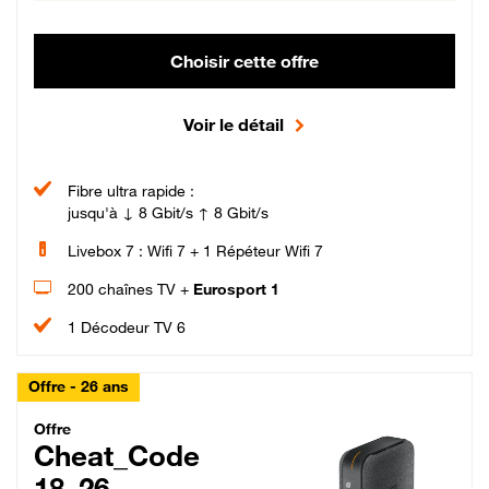
Choisir cette offre
Voir le détail
Fibre ultra rapide :
jusqu'à ↓ 8 Gbit/s ↑ 8 Gbit/s
Livebox 7 : Wifi 7 + 1 Répéteur Wifi 7
200 chaînes TV +
Eurosport 1
1 Décodeur TV 6
Offre - 26 ans
Cheat_Code Fibre_18_26
Offre
Cheat_Code
18_26