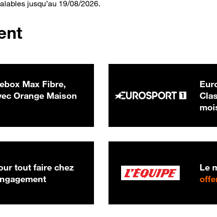
valables jusqu’au 19/08/2026.
ent
ebox Max Fibre,
Euro
 € par mois
ec Orange Maison
Clas
moi
ur tout faire chez
Le m
 engagement
offe