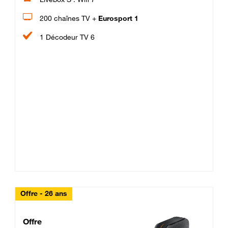
200 chaînes TV +
Eurosport 1
1 Décodeur TV 6
Offre - 26 ans
Cheat_Code Fibre_18_26
Offre