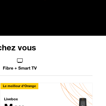
 chez vous
Fibre + Smart TV
Le meilleur d'Orange
Livebox Max Fibre
Livebox