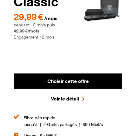
Classic
29,99 € par mois pendant 12 mois puis 42,99 € par mois, Enga
29,99 €
/mois
pendant 12 mois puis
42,99 €/mois
Engagement 12 mois
Choisir cette offre
Voir le détail
Fibre très rapide :
jusqu'à ↓ 2 Gbit/s partagés ↑ 800 Mbit/s
Livebox S : Wifi 7