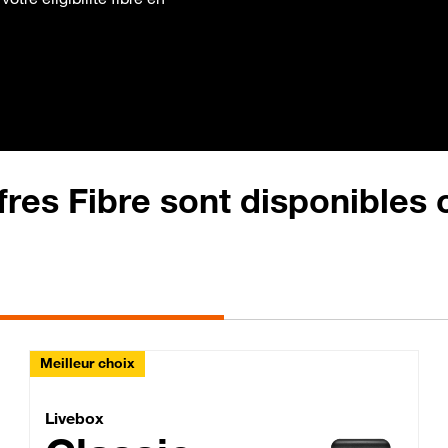
fres Fibre sont disponibles
Meilleur choix
Lite Fibre
Livebox Classic Fibre
Livebox