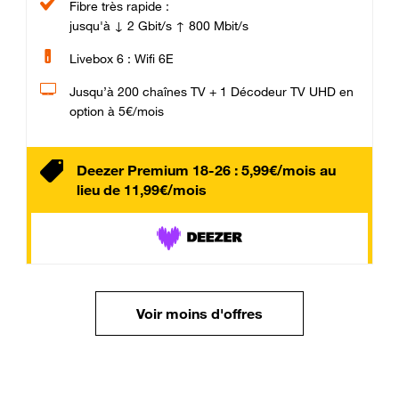
Fibre très rapide :
jusqu'à ↓ 2 Gbit/s ↑ 800 Mbit/s
Livebox 6 : Wifi 6E
Jusqu’à 200 chaînes TV + 1 Décodeur TV UHD en
option à 5€/mois
Deezer Premium 18-26 : 5,99€/mois au
lieu de 11,99€/mois
Voir moins d'offres