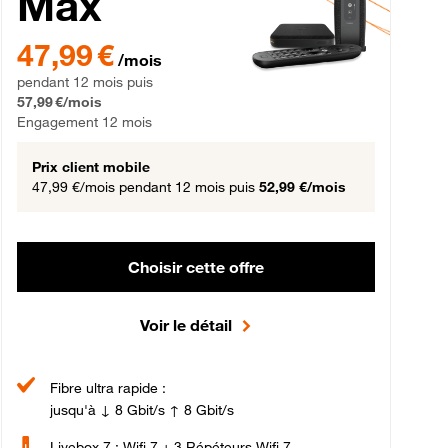
Max
gement 12 mois
47,99 € par mois pendant 12 mois puis 57,99 € par mois, Engageme
47,99 €
/mois
pendant 12 mois puis
57,99 €/mois
Engagement 12 mois
Prix client mobile
47,99 €/mois
pendant 12 mois puis
52,99 €/mois
Choisir cette offre
Voir le détail
Fibre ultra rapide :
jusqu'à ↓ 8 Gbit/s ↑ 8 Gbit/s
Livebox 7 : Wifi 7 + 3 Répéteurs Wifi 7