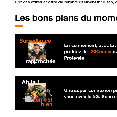
Prix des
offres
et
offre de remboursement
incluses, 
Les bons plans du mom
En ce moment, avec Liv
20
profitez de
-
20€/mois
av
Protégée
Une super connexion po
vous avec la 5G. Sans