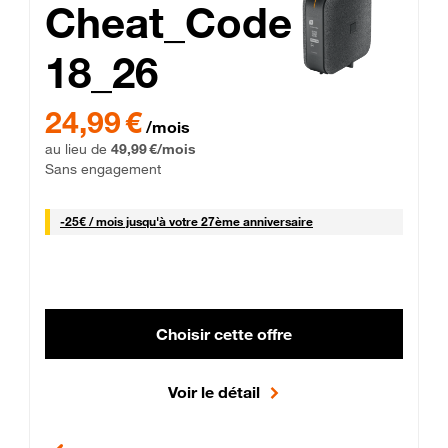
Cheat_Code
18_26
 Engagement 12 mois
24,99 € par mois pendant 0 mois puis 49,99 € par mois, Sans 
24,99 €
/mois
au lieu de
49,99 €/mois
Sans engagement
25 € par mois
-
25€ / mois
jusqu'à votre 27ème anniversaire
Choisir cette offre
Voir le détail