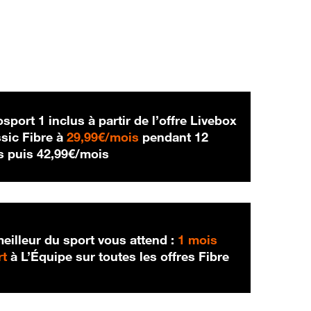
sport 1 inclus à partir de l’offre Livebox
29,99 € par mois
sic Fibre à
29,99€/mois
pendant 12
42,99 € par mois
s puis
42,99€/mois
eilleur du sport vous attend :
1 mois
rt
à L’Équipe sur toutes les offres Fibre