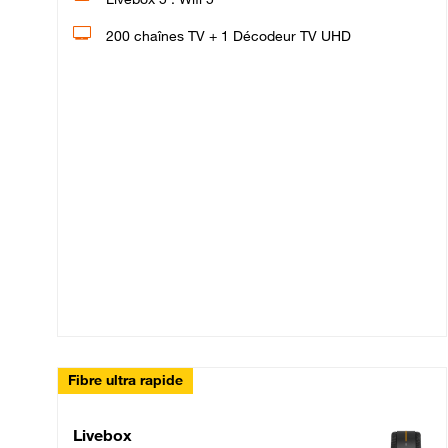
200 chaînes TV + 1 Décodeur TV UHD
Fibre ultra rapide
Livebox Up Fibre
Livebox