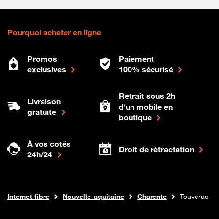
Pourquoi acheter en ligne
Promos
Paiement
exclusives
100% sécurisé
Retrait sous 2h
Livraison
d'un mobile en
gratuite
boutique
À vos cotés
Droit de rétractation
24h/24
Boutique Orange
Internet fibre
Nouvelle-aquitaine
Charente
Touverac