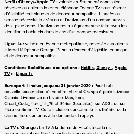
Netflix/Disney+/Apple TV :
valable en France métropolitaine,
réservée aux clients internet téléphone Orange TV sous réserve
d’éligibilité technique et de décodeur compatible. L'accès au
service nécessite la création et l'activation d'un compte auprès
de la plateforme. L’activation pourra également se faire avec les
identifiants habituels dans le cas d’un compte préexistant.
Ligue 1+ :
valable en France métropolitaine, réservée aux clients
internet téléphone Orange TV sous réserve d’éligibilité technique
et de décodeur compatible.
Conditions Spécifiques des options :
Netflix
,
Disney+
,
Apple
TV
et
Ligue 1+
Eurosport 1 inclus jusqu’au 31 janvier 2029 :
Pour toute
nouvelle souscription d’une offre Internet Orange éligible (Livebox
Classic, Livebox Up ou Livebox Max, hors
Cheat_Code_Fibre_18_26 et Séries Spéciales), sur ADSL ou sur
Fibre ou Smart TV. Cette inclusion concerne le flux linéaire de la
chaine (hors contenus à la demande et replay).
La TV d'Orange :
La TV à la demande Accès à certains
programmes (hors films) à partir du lendemain de la diffusion