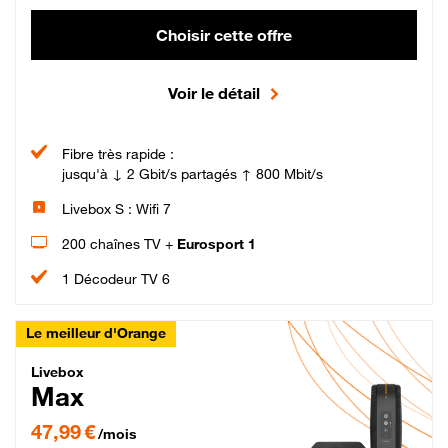
Choisir cette offre
Voir le détail
Fibre très rapide :
jusqu'à ↓ 2 Gbit/s partagés ↑ 800 Mbit/s
Livebox S : Wifi 7
200 chaînes TV +
Eurosport 1
1 Décodeur TV 6
Le meilleur d'Orange
Livebox Max Fibre
Livebox
Max
47,99 € par mois pendant 12 mois puis 57,99 € par mois, Engagement 12 moi
47,99 €
/mois