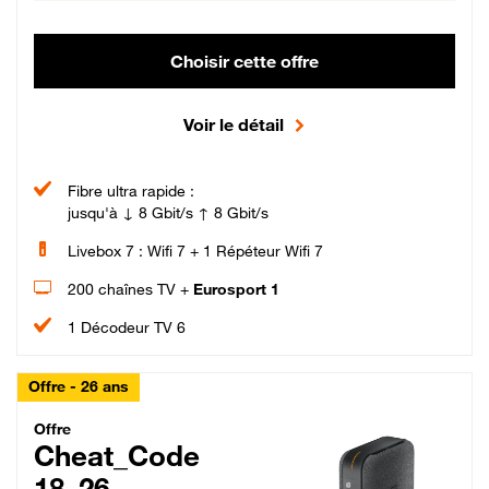
Choisir cette offre
Voir le détail
Fibre ultra rapide :
jusqu'à ↓ 8 Gbit/s ↑ 8 Gbit/s
Livebox 7 : Wifi 7 + 1 Répéteur Wifi 7
200 chaînes TV +
Eurosport 1
1 Décodeur TV 6
Offre - 26 ans
Cheat_Code Fibre_18_26
Offre
Cheat_Code
18_26