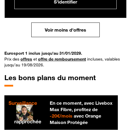
S'identifier
Voir moins d'offres
Eurosport 1 inclus jusqu'au 31/01/2029.
Prix des
offres
et
offre de remboursement
incluses, valables
jusqu’au 19/08/2026.
Les bons plans du moment
En ce moment, avec Livebox
Max Fibre, profitez de
20 € par mois
-
20€/mois
avec Orange
Maison Protégée