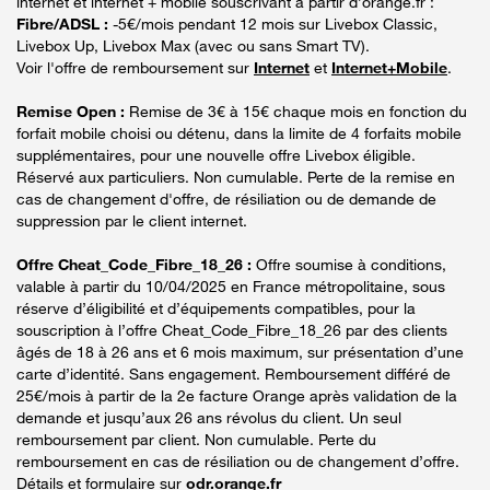
internet et internet + mobile souscrivant à partir d’orange.fr :
Fibre/ADSL :
-5€/mois pendant 12 mois sur Livebox Classic,
Livebox Up, Livebox Max (avec ou sans Smart TV).
Voir l'offre de remboursement sur
Internet
et
Internet+Mobile
.
Remise Open :
Remise de 3€ à 15€ chaque mois en fonction du
forfait mobile choisi ou détenu, dans la limite de 4 forfaits mobile
supplémentaires, pour une nouvelle offre Livebox éligible.
Réservé aux particuliers. Non cumulable. Perte de la remise en
cas de changement d'offre, de résiliation ou de demande de
suppression par le client internet.
Offre Cheat_Code_Fibre_18_26 :
Offre soumise à conditions,
valable à partir du 10/04/2025 en France métropolitaine, sous
réserve d’éligibilité et d’équipements compatibles, pour la
souscription à l’offre Cheat_Code_Fibre_18_26 par des clients
âgés de 18 à 26 ans et 6 mois maximum, sur présentation d’une
carte d’identité. Sans engagement. Remboursement différé de
25€/mois à partir de la 2e facture Orange après validation de la
demande et jusqu’aux 26 ans révolus du client. Un seul
remboursement par client. Non cumulable. Perte du
remboursement en cas de résiliation ou de changement d’offre.
Détails et formulaire sur
odr.orange.fr