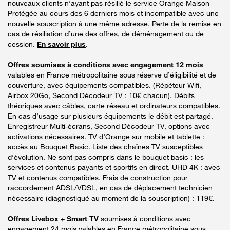
nouveaux clients n’ayant pas résilié le service Orange Maison
Protégée au cours des 6 derniers mois et incompatible avec une
nouvelle souscription à une même adresse. Perte de la remise en
cas de résiliation d’une des offres, de déménagement ou de
cession.
En savoir plus
.
Offres soumises à conditions avec engagement 12 mois
valables en France métropolitaine sous réserve d’éligibilité et de
couverture, avec équipements compatibles. (Répéteur Wifi,
Airbox 20Go, Second Décodeur TV : 10€ chacun). Débits
théoriques avec câbles, carte réseau et ordinateurs compatibles.
En cas d’usage sur plusieurs équipements le débit est partagé.
Enregistreur Multi-écrans, Second Décodeur TV, options avec
activations nécessaires. TV d’Orange sur mobile et tablette :
accès au Bouquet Basic. Liste des chaînes TV susceptibles
d’évolution. Ne sont pas compris dans le bouquet basic : les
services et contenus payants et sportifs en direct. UHD 4K : avec
TV et contenus compatibles. Frais de construction pour
raccordement ADSL/VDSL, en cas de déplacement technicien
nécessaire (diagnostiqué au moment de la souscription) : 119€.
Offres Livebox + Smart TV
soumises à conditions avec
engagement 24 mois valables en France métropolitaine sous