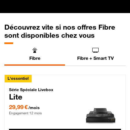
Découvrez vite si nos offres Fibre
sont disponibles chez vous
Fibre
Fibre + Smart TV
L'essentiel
Série Spéciale Livebox Lite Fibre
Série Spéciale Livebox
Lite
29,99 € par mois , Engagement 12 mois
29,99 €
/mois
Engagement 12 mois