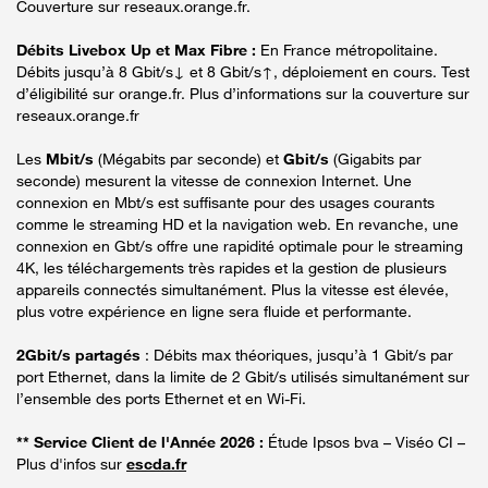
Couverture sur reseaux.orange.fr.
Débits Livebox Up et Max Fibre :
En France métropolitaine.
Débits jusqu’à 8 Gbit/s↓ et 8 Gbit/s↑, déploiement en cours. Test
d’éligibilité sur orange.fr. Plus d’informations sur la couverture sur
reseaux.orange.fr
Les
Mbit/s
(Mégabits par seconde) et
Gbit/s
(Gigabits par
seconde) mesurent la vitesse de connexion Internet. Une
connexion en Mbt/s est suffisante pour des usages courants
comme le streaming HD et la navigation web. En revanche, une
connexion en Gbt/s offre une rapidité optimale pour le streaming
4K, les téléchargements très rapides et la gestion de plusieurs
appareils connectés simultanément. Plus la vitesse est élevée,
plus votre expérience en ligne sera fluide et performante.
2Gbit/s partagés
: Débits max théoriques, jusqu’à 1 Gbit/s par
port Ethernet, dans la limite de 2 Gbit/s utilisés simultanément sur
l’ensemble des ports Ethernet et en Wi-Fi.
** Service Client de l'Année 2026 :
Étude Ipsos bva – Viséo CI –
Plus d'infos sur
escda.fr