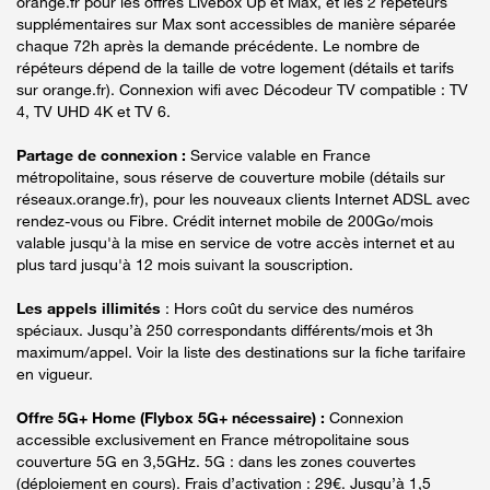
orange.fr pour les offres Livebox Up et Max, et les 2 répéteurs
supplémentaires sur Max sont accessibles de manière séparée
chaque 72h après la demande précédente. Le nombre de
répéteurs dépend de la taille de votre logement (détails et tarifs
sur orange.fr). Connexion wifi avec Décodeur TV compatible : TV
4, TV UHD 4K et TV 6.
Partage de connexion :
Service valable en France
métropolitaine, sous réserve de couverture mobile (détails sur
réseaux.orange.fr), pour les nouveaux clients Internet ADSL avec
rendez-vous ou Fibre. Crédit internet mobile de 200Go/mois
valable jusqu'à la mise en service de votre accès internet et au
plus tard jusqu'à 12 mois suivant la souscription.
Les appels illimités
: Hors coût du service des numéros
spéciaux. Jusqu’à 250 correspondants différents/mois et 3h
maximum/appel. Voir la liste des destinations sur la fiche tarifaire
en vigueur.
Offre 5G+ Home (Flybox 5G+ nécessaire) :
Connexion
accessible exclusivement en France métropolitaine sous
couverture 5G en 3,5GHz. 5G : dans les zones couvertes
(déploiement en cours). Frais d’activation : 29€. Jusqu’à 1,5