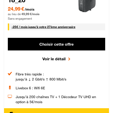
24,99 € par mois pendant 0 mois puis 49,99 € par mois, Sans engagement
24,99 €
/mois
au lieu de
49,99 €/mois
Sans engagement
25 € par mois
-
25€ / mois
jusqu'à votre 27ème anniversaire
Choisir cette offre
Voir le détail
Fibre très rapide :
jusqu'à ↓ 2 Gbit/s ↑ 800 Mbit/s
Livebox 6 : Wifi 6E
Jusqu’à 200 chaînes TV + 1 Décodeur TV UHD en
option à 5€/mois