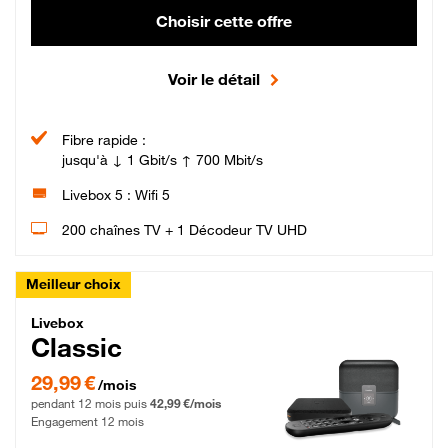
Choisir cette offre
Voir le détail
Fibre rapide :
jusqu'à ↓ 1 Gbit/s ↑ 700 Mbit/s
Livebox 5 : Wifi 5
200 chaînes TV + 1 Décodeur TV UHD
Meilleur choix
Livebox Classic Fibre
Livebox
Classic
29,99 € par mois pendant 12 mois puis 42,99 € par mois, Engagement 12 moi
29,99 €
/mois
pendant 12 mois puis
42,99 €/mois
Engagement 12 mois