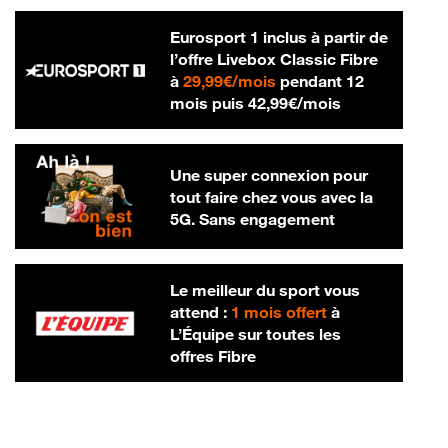
Eurosport 1 inclus à partir de
l’offre Livebox Classic Fibre
29,99 € par mois
à
29,99€/mois
pendant 12
42,99 € par m
mois puis
42,99€/mois
Une super connexion pour
tout faire chez vous avec la
5G. Sans engagement
Le meilleur du sport vous
attend :
1 mois offert
à
L’Équipe sur toutes les
offres Fibre