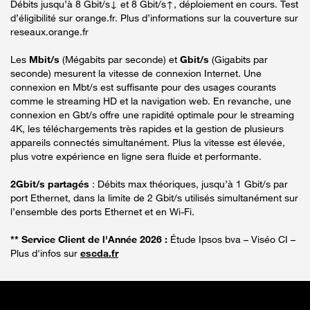
Débits jusqu’à 8 Gbit/s↓ et 8 Gbit/s↑, déploiement en cours. Test
d’éligibilité sur orange.fr. Plus d’informations sur la couverture sur
reseaux.orange.fr
Les
Mbit/s
(Mégabits par seconde) et
Gbit/s
(Gigabits par
seconde) mesurent la vitesse de connexion Internet. Une
connexion en Mbt/s est suffisante pour des usages courants
comme le streaming HD et la navigation web. En revanche, une
connexion en Gbt/s offre une rapidité optimale pour le streaming
4K, les téléchargements très rapides et la gestion de plusieurs
appareils connectés simultanément. Plus la vitesse est élevée,
plus votre expérience en ligne sera fluide et performante.
2Gbit/s partagés
: Débits max théoriques, jusqu’à 1 Gbit/s par
port Ethernet, dans la limite de 2 Gbit/s utilisés simultanément sur
l’ensemble des ports Ethernet et en Wi-Fi.
** Service Client de l'Année 2026 :
Étude Ipsos bva – Viséo CI –
Plus d'infos sur
escda.fr