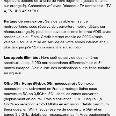
répéteurs dépend de la taille de votre logement (détails et tarifs
sur orange.fr). Connexion wifi avec Décodeur TV compatible : TV
4, TV UHD 4K et TV 6.
Partage de connexion :
Service valable en France
métropolitaine, sous réserve de couverture mobile (détails sur
réseaux.orange.fr), pour les nouveaux clients Internet ADSL avec
rendez-vous ou Fibre. Crédit internet mobile de 200Go/mois
valable jusqu'à la mise en service de votre accès internet et au
plus tard jusqu'à 12 mois suivant la souscription.
Les appels illimités
: Hors coût du service des numéros
spéciaux. Jusqu’à 250 correspondants différents/mois et 3h
maximum/appel. Voir la liste des destinations sur la fiche tarifaire
en vigueur.
Offre 5G+ Home (Flybox 5G+ nécessaire) :
Connexion
accessible exclusivement en France métropolitaine sous
couverture 5G en 3,5GHz. 5G : dans les zones couvertes
(déploiement en cours). Frais d’activation : 29€. Jusqu’à 1,5
Gbit/s en réception et 250 Mbit/s en émission : débits maximum
théoriques, en Wifi 7, sous réserve de couverture 5G+ et en
bande 3,5 GHz, détails sur reseaux.orange.fr. Avec équipements