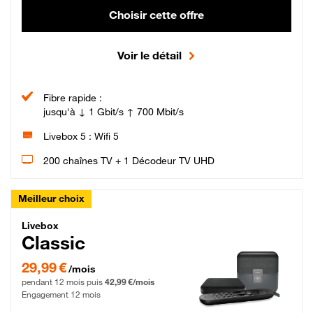
Choisir cette offre
Voir le détail
Fibre rapide :
jusqu'à ↓ 1 Gbit/s ↑ 700 Mbit/s
Livebox 5 : Wifi 5
200 chaînes TV + 1 Décodeur TV UHD
Meilleur choix
Livebox Classic Fibre
Livebox
Classic
29,99 € par mois pendant 12 mois puis 42,99 € par mois, Engagement 12 moi
29,99 €
/mois
pendant 12 mois puis
42,99 €/mois
Engagement 12 mois