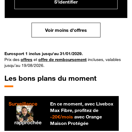
S'identifier
Voir moins d'offres
Eurosport 1 inclus jusqu'au 31/01/2029.
Prix des
offres
et
offre de remboursement
incluses, valables
jusqu’au 19/08/2026.
Les bons plans du moment
En ce moment, avec Livebox
Max Fibre, profitez de
20 € par mois
-
20€/mois
avec Orange
Maison Protégée