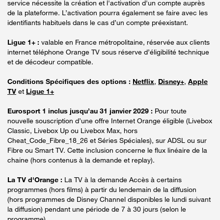
service nécessite la création et l'activation d'un compte auprès
de la plateforme. L’activation pourra également se faire avec les
identifiants habituels dans le cas d’un compte préexistant.
Ligue 1+ :
valable en France métropolitaine, réservée aux clients
internet téléphone Orange TV sous réserve d’éligibilité technique
et de décodeur compatible.
Conditions Spécifiques des options :
Netflix
,
Disney+
,
Apple
TV
et
Ligue 1+
Eurosport 1 inclus jusqu’au 31 janvier 2029 :
Pour toute
nouvelle souscription d’une offre Internet Orange éligible (Livebox
Classic, Livebox Up ou Livebox Max, hors
Cheat_Code_Fibre_18_26 et Séries Spéciales), sur ADSL ou sur
Fibre ou Smart TV. Cette inclusion concerne le flux linéaire de la
chaine (hors contenus à la demande et replay).
La TV d'Orange :
La TV à la demande Accès à certains
programmes (hors films) à partir du lendemain de la diffusion
(hors programmes de Disney Channel disponibles le lundi suivant
la diffusion) pendant une période de 7 à 30 jours (selon le
programme).