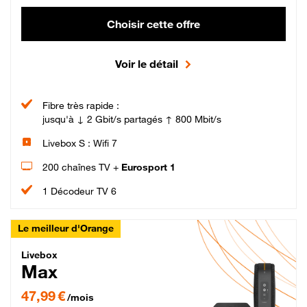
Choisir cette offre
Voir le détail
Fibre très rapide :
jusqu'à ↓ 2 Gbit/s partagés ↑ 800 Mbit/s
Livebox S : Wifi 7
200 chaînes TV +
Eurosport 1
1 Décodeur TV 6
Le meilleur d'Orange
Livebox Max Fibre
Livebox
Max
47,99 € par mois pendant 12 mois puis 57,99 € par mois, Engagement 12 moi
47,99 €
/mois