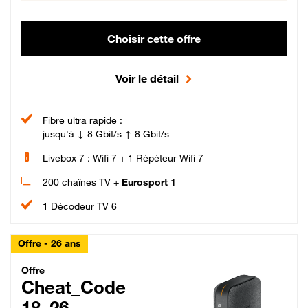
Choisir cette offre
Voir le détail
Fibre ultra rapide :
jusqu'à ↓ 8 Gbit/s ↑ 8 Gbit/s
Livebox 7 : Wifi 7 + 1 Répéteur Wifi 7
200 chaînes TV +
Eurosport 1
1 Décodeur TV 6
Offre - 26 ans
Cheat_Code Fibre_18_26
Offre
Cheat_Code
18_26