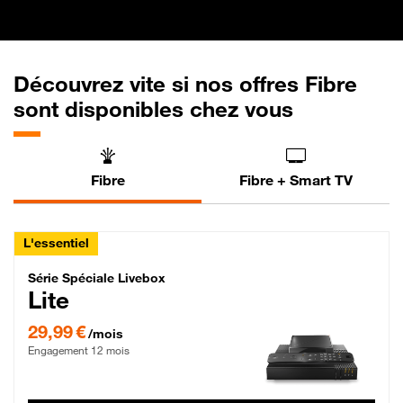
Découvrez vite si nos offres Fibre
sont disponibles chez vous
Fibre
Fibre + Smart TV
L'essentiel
Série Spéciale Livebox Lite Fibre
Série Spéciale Livebox
Lite
29,99 € par mois , Engagement 12 mois
29,99 €
/mois
Engagement 12 mois