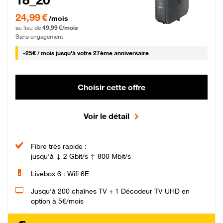
24,99 € par mois pendant 0 mois puis 49,99 € par mois, Sans engagement
24,99 €
/mois
au lieu de
49,99 €/mois
Sans engagement
25 € par mois
-
25€ / mois
jusqu'à votre 27ème anniversaire
Choisir cette offre
Voir le détail
Fibre très rapide :
jusqu'à ↓ 2 Gbit/s ↑ 800 Mbit/s
Livebox 6 : Wifi 6E
Jusqu’à 200 chaînes TV + 1 Décodeur TV UHD en
option à 5€/mois