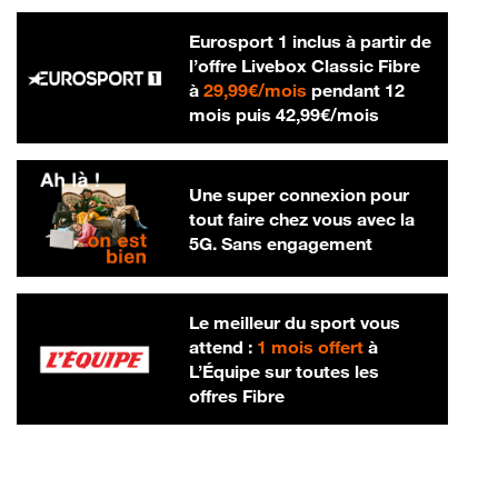
Eurosport 1 inclus à partir de
l’offre Livebox Classic Fibre
29,99 € par mois
à
29,99€/mois
pendant 12
42,99 € par m
mois puis
42,99€/mois
Une super connexion pour
tout faire chez vous avec la
5G. Sans engagement
Le meilleur du sport vous
attend :
1 mois offert
à
L’Équipe sur toutes les
offres Fibre