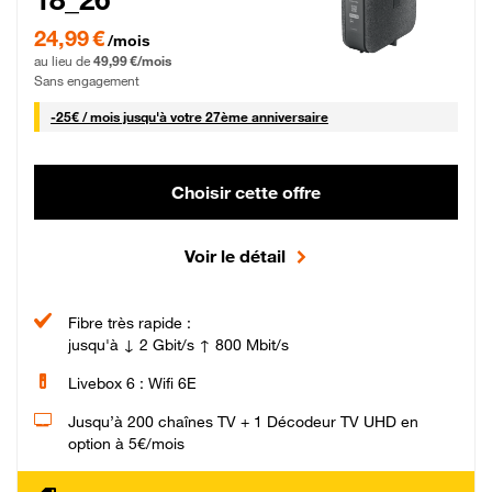
24,99 € par mois pendant 0 mois puis 49,99 € par mois, Sans engagement
24,99 €
/mois
au lieu de
49,99 €/mois
Sans engagement
25 € par mois
-
25€ / mois
jusqu'à votre 27ème anniversaire
Choisir cette offre
Voir le détail
Fibre très rapide :
jusqu'à ↓ 2 Gbit/s ↑ 800 Mbit/s
Livebox 6 : Wifi 6E
Jusqu’à 200 chaînes TV + 1 Décodeur TV UHD en
option à 5€/mois