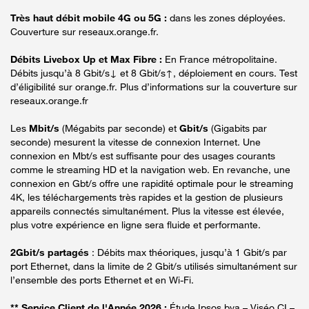
Très haut débit mobile 4G ou 5G :
dans les zones déployées.
Couverture sur reseaux.orange.fr.
Débits Livebox Up et Max Fibre :
En France métropolitaine.
Débits jusqu’à 8 Gbit/s↓ et 8 Gbit/s↑, déploiement en cours. Test
d’éligibilité sur orange.fr. Plus d’informations sur la couverture sur
reseaux.orange.fr
Les
Mbit/s
(Mégabits par seconde) et
Gbit/s
(Gigabits par
seconde) mesurent la vitesse de connexion Internet. Une
connexion en Mbt/s est suffisante pour des usages courants
comme le streaming HD et la navigation web. En revanche, une
connexion en Gbt/s offre une rapidité optimale pour le streaming
4K, les téléchargements très rapides et la gestion de plusieurs
appareils connectés simultanément. Plus la vitesse est élevée,
plus votre expérience en ligne sera fluide et performante.
2Gbit/s partagés
: Débits max théoriques, jusqu’à 1 Gbit/s par
port Ethernet, dans la limite de 2 Gbit/s utilisés simultanément sur
l’ensemble des ports Ethernet et en Wi-Fi.
** Service Client de l'Année 2026 :
Étude Ipsos bva – Viséo CI –