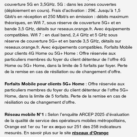
couverture 5G en 3,5GHz. 5G : dans les zones couvertes
(déploiement en cours). Frais d’activation : 29€. Jusqu’à 1,5
Gbit/s en réception et 250 Mbit/s en émission : débits maximum
théoriques, en Wifi 7, sous réserve de couverture 5G+ et en
bande 3,5 GHz, détails sur reseaux.orange.fr. Avec équipements
compatibles. Wifi 7 : en dual band, 2,4 GHz et 5 GHz sous
réserve de couverture 5G+ et en bande 3,5 GHz, détails sur
reseaux.orange.fr. Avec équipements compatibles. Forfaits Mobile
pour clients 4G Home ou 5G+ Home : Offre réservée aux
particuliers membres du foyer du client détenteur de l'offre 4G
Home ou 5G+ Home, dans la limite de 5 forfaits par foyer. Perte
de la remise en cas de résiliation ou de changement d’offre.
Forfaits Mobile pour clients 5G+ Home
: Offre réservée aux
particuliers membres du foyer du client détenteur de l'offre 5G+
Home, dans la limite de 5 forfaits. Perte de la remise en cas de
résiliation ou de changement d’offre.
Réseau mobile N°1 :
Selon l’enquête ARCEP 2025 d’évaluation
de la qualité de service des opérateurs mobiles métropolitains,
Orange est 1er ou 1er ex æquo sur 251 des 258 indicateurs
mesurés. En savoir plus sur le site
réseaux d'Orange