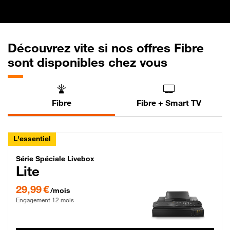
Découvrez vite si nos offres Fibre
sont disponibles chez vous
Fibre
Fibre + Smart TV
L'essentiel
Série Spéciale Livebox Lite Fibre
Série Spéciale Livebox
Lite
29,99 € par mois , Engagement 12 mois
29,99 €
/mois
Engagement 12 mois