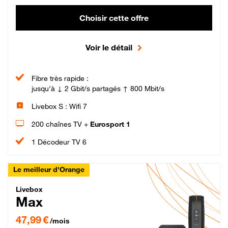
Choisir cette offre
Voir le détail
Fibre très rapide :
jusqu'à ↓ 2 Gbit/s partagés ↑ 800 Mbit/s
Livebox S : Wifi 7
200 chaînes TV +
Eurosport 1
1 Décodeur TV 6
Le meilleur d'Orange
Livebox Max Fibre
Livebox
Max
47,99 € par mois pendant 12 mois puis 57,99 € par mois, Engagement 12 moi
47,99 €
/mois