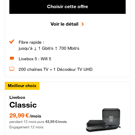
Choisir cette offre
Voir le détail
Fibre rapide :
jusqu'à ↓ 1 Gbit/s ↑ 700 Mbit/s
Livebox 5 : Wifi 5
200 chaînes TV + 1 Décodeur TV UHD
Meilleur choix
Livebox Classic Fibre
Livebox
Classic
29,99 € par mois pendant 12 mois puis 42,99 € par mois, Engagement 12 moi
29,99 €
/mois
pendant 12 mois puis
42,99 €/mois
Engagement 12 mois