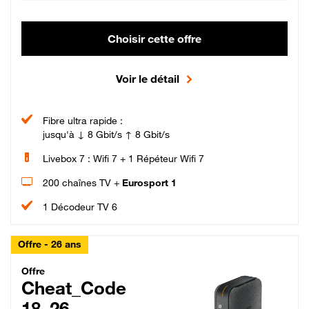
Choisir cette offre
Voir le détail
Fibre ultra rapide :
jusqu'à ↓ 8 Gbit/s ↑ 8 Gbit/s
Livebox 7 : Wifi 7 + 1 Répéteur Wifi 7
200 chaînes TV +
Eurosport 1
1 Décodeur TV 6
Offre - 26 ans
Cheat_Code Fibre_18_26
Offre
Cheat_Code
18_26