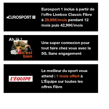
Eurosport 1 inclus à partir de
l’offre Livebox Classic Fibre
29,99 € par mois
à
29,99€/mois
pendant 12
42,99 € par m
mois puis
42,99€/mois
Une super connexion pour
tout faire chez vous avec la
5G. Sans engagement
Le meilleur du sport vous
attend :
1 mois offert
à
L’Équipe sur toutes les
offres Fibre