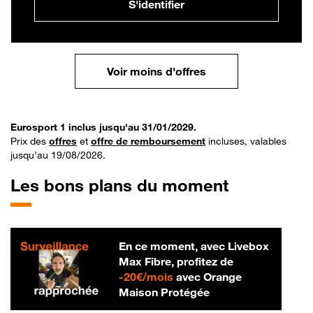
S'identifier
Voir moins d'offres
Eurosport 1 inclus jusqu'au 31/01/2029.
Prix des
offres
et
offre de remboursement
incluses, valables
jusqu’au 19/08/2026.
Les bons plans du moment
En ce moment, avec Livebox
Max Fibre, profitez de
20 € par mois
-
20€/mois
avec Orange
Maison Protégée