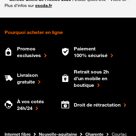
Plus d'infos sur
escda.fr
Pourquoi acheter en ligne
Promos
Paiement
exclusives
100% sécurisé
Retrait sous 2h
Livraison
d'un mobile en
gratuite
boutique
À vos cotés
Droit de rétractation
24h/24
Boutique Orange
Internet fibre
Nouvelle-aquitaine
Charente
Courlac