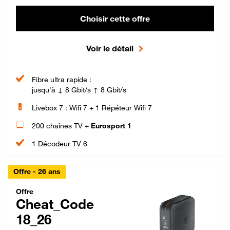
Choisir cette offre
Voir le détail
Fibre ultra rapide :
jusqu'à ↓ 8 Gbit/s ↑ 8 Gbit/s
Livebox 7 : Wifi 7 + 1 Répéteur Wifi 7
200 chaînes TV +
Eurosport 1
1 Décodeur TV 6
Offre - 26 ans
Cheat_Code Fibre_18_26
Offre
Cheat_Code
18_26