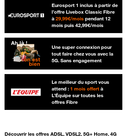
Eurosport 1 inclus à partir de
l’offre Livebox Classic Fibre
29,99 € par mois
à
29,99€/mois
pendant 12
42,99 € par m
mois puis
42,99€/mois
Une super connexion pour
tout faire chez vous avec la
5G. Sans engagement
Le meilleur du sport vous
attend :
1 mois offert
à
L’Équipe sur toutes les
offres Fibre
Découvrir les offres ADSL, VDSL2, 5G+ Home, 4G