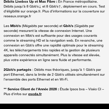
Débits Livebox Up et Max Fibre :
En France métropolitaine.
Débits jusqu’à 8 Gbit/s↓ et 8 Gbit/s↑, déploiement en cours. Test
d’éligibilité sur orange.fr. Plus d’informations sur la couverture sur
reseaux.orange.fr
Les
Mbit/s
(Mégabits par seconde) et
Gbit/s
(Gigabits par
seconde) mesurent la vitesse de connexion Internet. Une
connexion en Mbt/s est suffisante pour des usages courants
comme le streaming HD et la navigation web. En revanche, une
connexion en Gbt/s offre une rapidité optimale pour le streaming
4K, les téléchargements très rapides et la gestion de plusieurs
appareils connectés simultanément. Plus la vitesse est élevée,
plus votre expérience en ligne sera fluide et performante.
2Gbit/s partagés
: Débits max théoriques, jusqu’à 1 Gbit/s par
port Ethernet, dans la limite de 2 Gbit/s utilisés simultanément sur
l’ensemble des ports Ethernet et en Wi-Fi.
** Service Client de l'Année 2026 :
Étude Ipsos bva – Viséo CI –
Plus d'infos sur
escda.fr