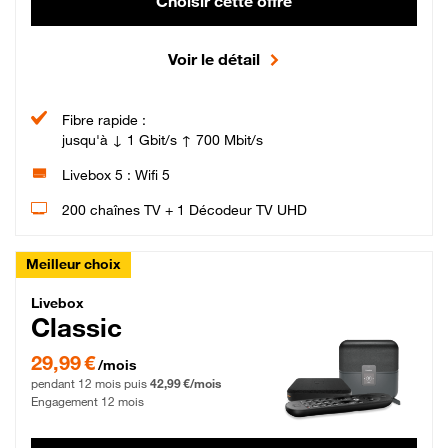
Choisir cette offre
Voir le détail
Fibre rapide :
jusqu'à ↓ 1 Gbit/s ↑ 700 Mbit/s
Livebox 5 : Wifi 5
200 chaînes TV + 1 Décodeur TV UHD
Meilleur choix
Livebox Classic Fibre
Livebox
Classic
29,99 € par mois pendant 12 mois puis 42,99 € par mois, Engagement 12 moi
29,99 €
/mois
pendant 12 mois puis
42,99 €/mois
Engagement 12 mois