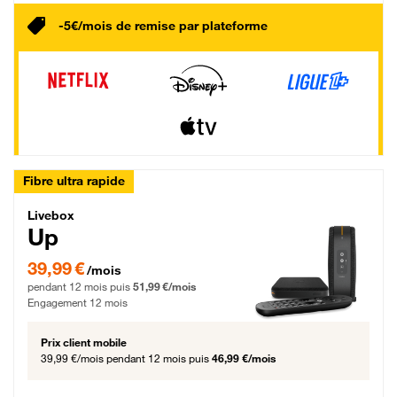
-5€/mois de remise par plateforme
Fibre ultra rapide
Livebox Up Fibre
Livebox
Up
39,99 € par mois pendant 12 mois puis 51,99 € par mois, Engagement 12 moi
39,99 €
/mois
pendant 12 mois puis
51,99 €/mois
Engagement 12 mois
Prix client mobile
39,99 €/mois
pendant 12 mois puis
46,99 €/mois