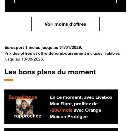
Voir moins d'offres
Eurosport 1 inclus jusqu'au 31/01/2029.
Prix des
offres
et
offre de remboursement
incluses, valables
jusqu’au 19/08/2026.
Les bons plans du moment
En ce moment, avec Livebox
Max Fibre, profitez de
20 € par mois
-
20€/mois
avec Orange
Maison Protégée