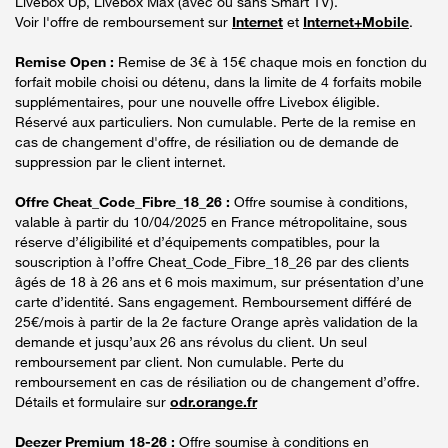
Livebox Up, Livebox Max (avec ou sans Smart TV).
Voir l'offre de remboursement sur
Internet
et
Internet+Mobile
.
Remise Open :
Remise de 3€ à 15€ chaque mois en fonction du
forfait mobile choisi ou détenu, dans la limite de 4 forfaits mobile
supplémentaires, pour une nouvelle offre Livebox éligible.
Réservé aux particuliers. Non cumulable. Perte de la remise en
cas de changement d'offre, de résiliation ou de demande de
suppression par le client internet.
Offre Cheat_Code_Fibre_18_26 :
Offre soumise à conditions,
valable à partir du 10/04/2025 en France métropolitaine, sous
réserve d’éligibilité et d’équipements compatibles, pour la
souscription à l’offre Cheat_Code_Fibre_18_26 par des clients
âgés de 18 à 26 ans et 6 mois maximum, sur présentation d’une
carte d’identité. Sans engagement. Remboursement différé de
25€/mois à partir de la 2e facture Orange après validation de la
demande et jusqu’aux 26 ans révolus du client. Un seul
remboursement par client. Non cumulable. Perte du
remboursement en cas de résiliation ou de changement d’offre.
Détails et formulaire sur
odr.orange.fr
Deezer Premium 18-26 :
Offre soumise à conditions en