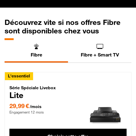
Découvrez vite si nos offres Fibre
sont disponibles chez vous
Fibre
Fibre + Smart TV
L'essentiel
Série Spéciale Livebox Lite Fibre
Série Spéciale Livebox
Lite
29,99 € par mois , Engagement 12 mois
29,99 €
/mois
Engagement 12 mois