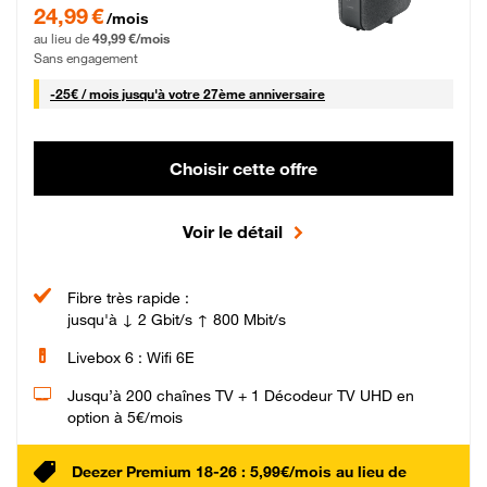
24,99 € par mois pendant 0 mois puis 49,99 € par mois, Sans engagement
24,99 €
/mois
au lieu de
49,99 €/mois
Sans engagement
25 € par mois
-
25€ / mois
jusqu'à votre 27ème anniversaire
Choisir cette offre
Voir le détail
Fibre très rapide :
jusqu'à ↓ 2 Gbit/s ↑ 800 Mbit/s
Livebox 6 : Wifi 6E
Jusqu’à 200 chaînes TV + 1 Décodeur TV UHD en
option à 5€/mois
Deezer Premium 18-26 : 5,99€/mois au lieu de