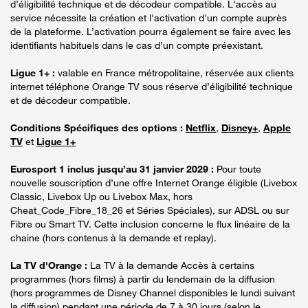
d’éligibilité technique et de décodeur compatible. L'accès au
service nécessite la création et l'activation d'un compte auprès
de la plateforme. L’activation pourra également se faire avec les
identifiants habituels dans le cas d’un compte préexistant.
Ligue 1+ :
valable en France métropolitaine, réservée aux clients
internet téléphone Orange TV sous réserve d’éligibilité technique
et de décodeur compatible.
Conditions Spécifiques des options :
Netflix
,
Disney+
,
Apple
TV
et
Ligue 1+
Eurosport 1 inclus jusqu’au 31 janvier 2029 :
Pour toute
nouvelle souscription d’une offre Internet Orange éligible (Livebox
Classic, Livebox Up ou Livebox Max, hors
Cheat_Code_Fibre_18_26 et Séries Spéciales), sur ADSL ou sur
Fibre ou Smart TV. Cette inclusion concerne le flux linéaire de la
chaine (hors contenus à la demande et replay).
La TV d'Orange :
La TV à la demande Accès à certains
programmes (hors films) à partir du lendemain de la diffusion
(hors programmes de Disney Channel disponibles le lundi suivant
la diffusion) pendant une période de 7 à 30 jours (selon le