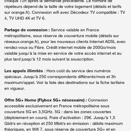
chaque 72h après la demande précédente. Le nombre de
répéteurs dépend de la taille de votre logement (détails et tarifs
sur orange.fr). Connexion wifi avec Décodeur TV compatible : TV
4, TV UHD 4K et TV 6.
Partage de connexion :
Service valable en France
métropolitaine, sous réserve de couverture mobile (détails sur
réseaux.orange.fr), pour les nouveaux clients Internet ADSL avec
rendez-vous ou Fibre. Crédit internet mobile de 200Go/mois
valable jusqu'à la mise en service de votre accès internet et au
plus tard jusqu'à 12 mois suivant la souscription.
Les appels illimités
: Hors coût du service des numéros
spéciaux. Jusqu’à 250 correspondants différents/mois et 3h
maximum/appel. Voir la liste des destinations sur la fiche tarifaire
en vigueur.
Offre 5G+ Home (Flybox 5G+ nécessaire) :
Connexion
accessible exclusivement en France métropolitaine sous
couverture 5G en 3,5GHz. 5G : dans les zones couvertes
(déploiement en cours). Frais d’activation : 29€. Jusqu’à 1,5
Gbit/s en réception et 250 Mbit/s en émission : débits maximum
théoriques, en Wifi 7, sous réserve de couverture 5G+ et en