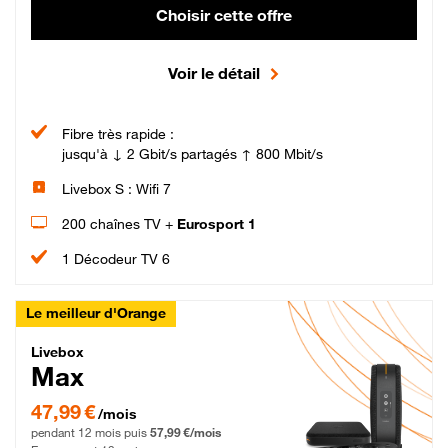
Choisir cette offre
Voir le détail
Fibre très rapide :
jusqu'à ↓ 2 Gbit/s partagés ↑ 800 Mbit/s
Livebox S : Wifi 7
200 chaînes TV +
Eurosport 1
1 Décodeur TV 6
Le meilleur d'Orange
Livebox Max Fibre
Livebox
Max
47,99 € par mois pendant 12 mois puis 57,99 € par mois, Engagement 12 moi
47,99 €
/mois
pendant 12 mois puis
57,99 €/mois