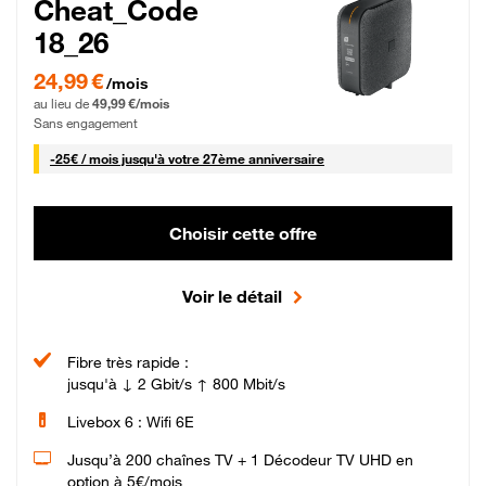
Cheat_Code
18_26
24,99 € par mois pendant 0 mois puis 49,99 € par mois, Sans engagement
24,99 €
/mois
au lieu de
49,99 €/mois
Sans engagement
25 € par mois
-
25€ / mois
jusqu'à votre 27ème anniversaire
Choisir cette offre
Voir le détail
Fibre très rapide :
jusqu'à ↓ 2 Gbit/s ↑ 800 Mbit/s
Livebox 6 : Wifi 6E
Jusqu’à 200 chaînes TV + 1 Décodeur TV UHD en
option à 5€/mois