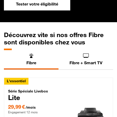
Tester votre éligibilité
Découvrez vite si nos offres Fibre
sont disponibles chez vous
Fibre
Fibre + Smart TV
L'essentiel
Série Spéciale Livebox Lite Fibre
Série Spéciale Livebox
Lite
29,99 € par mois , Engagement 12 mois
29,99 €
/mois
Engagement 12 mois