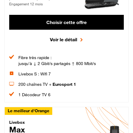
Engagement 12 mois
Choisir cette offre
Voir le détail
Fibre très rapide :
jusqu'à ↓ 2 Gbit/s partagés ↑ 800 Mbit/s
Livebox S : Wifi 7
200 chaînes TV +
Eurosport 1
1 Décodeur TV 6
Le meilleur d'Orange
Livebox Max Fibre
Livebox
Max