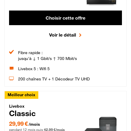
Choisir cette offre
Voir le détail
Fibre rapide :
jusqu'à ↓ 1 Gbit/s ↑ 700 Mbit/s
Livebox 5 : Wifi 5
200 chaînes TV + 1 Décodeur TV UHD
Meilleur choix
Livebox Classic Fibre
Livebox
Classic
29,99 € par mois pendant 12 mois puis 42,99 € par mois, Engagement 12 moi
29,99 €
/mois
pendant 12 mois puis
42,99 €/mois