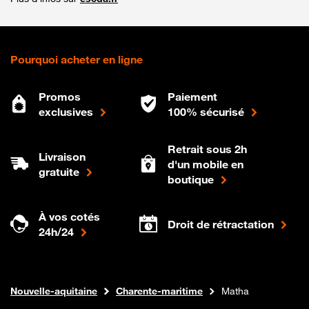
Pourquoi acheter en ligne
Promos
Paiement
exclusives
100% sécurisé
Retrait sous 2h
Livraison
d'un mobile en
gratuite
boutique
À vos cotés
Droit de rétractation
24h/24
Internet fibre
Boutique Orange
Nouvelle-aquitaine
Charente-maritime
Matha