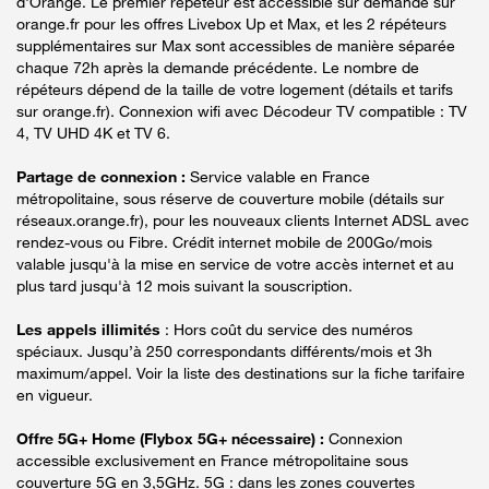
d'Orange. Le premier répéteur est accessible sur demande sur
orange.fr pour les offres Livebox Up et Max, et les 2 répéteurs
supplémentaires sur Max sont accessibles de manière séparée
chaque 72h après la demande précédente. Le nombre de
répéteurs dépend de la taille de votre logement (détails et tarifs
sur orange.fr). Connexion wifi avec Décodeur TV compatible : TV
4, TV UHD 4K et TV 6.
Partage de connexion :
Service valable en France
métropolitaine, sous réserve de couverture mobile (détails sur
réseaux.orange.fr), pour les nouveaux clients Internet ADSL avec
rendez-vous ou Fibre. Crédit internet mobile de 200Go/mois
valable jusqu'à la mise en service de votre accès internet et au
plus tard jusqu'à 12 mois suivant la souscription.
Les appels illimités
: Hors coût du service des numéros
spéciaux. Jusqu’à 250 correspondants différents/mois et 3h
maximum/appel. Voir la liste des destinations sur la fiche tarifaire
en vigueur.
Offre 5G+ Home (Flybox 5G+ nécessaire) :
Connexion
accessible exclusivement en France métropolitaine sous
couverture 5G en 3,5GHz. 5G : dans les zones couvertes