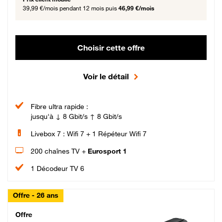
39,99 €/mois
pendant 12 mois puis
46,99 €/mois
Choisir cette offre
Voir le détail
Fibre ultra rapide :
jusqu'à ↓ 8 Gbit/s ↑ 8 Gbit/s
Livebox 7 : Wifi 7 + 1 Répéteur Wifi 7
200 chaînes TV +
Eurosport 1
1 Décodeur TV 6
Offre - 26 ans
Cheat_Code Fibre_18_26
Offre