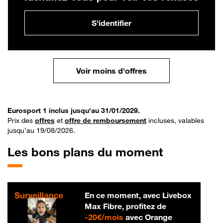
S'identifier
Voir moins d'offres
Eurosport 1 inclus jusqu'au 31/01/2029.
Prix des
offres
et
offre de remboursement
incluses, valables
jusqu’au 19/08/2026.
Les bons plans du moment
En ce moment, avec Livebox
Max Fibre, profitez de
20 € par mois
-
20€/mois
avec Orange