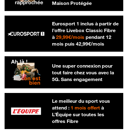
Maison Protégée
Eurosport 1 inclus à partir de
l’offre Livebox Classic Fibre
29,99 € par mois
à
29,99€/mois
pendant 12
42,99 € par m
mois puis
42,99€/mois
Une super connexion pour
tout faire chez vous avec la
5G. Sans engagement
Le meilleur du sport vous
attend :
1 mois offert
à
L’Équipe sur toutes les
offres Fibre