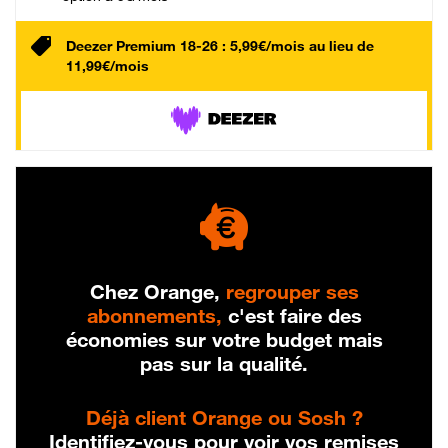
Deezer Premium 18-26 : 5,99€/mois au lieu de
11,99€/mois
Chez Orange,
regrouper ses
abonnements,
c'est faire des
économies sur votre budget mais
pas sur la qualité.
Déjà client Orange ou Sosh ?
Identifiez-vous pour voir vos remises