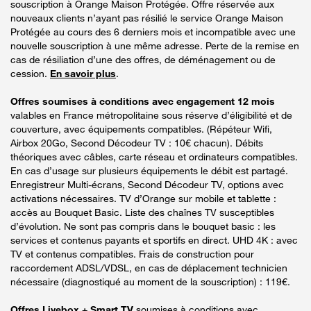
souscription à Orange Maison Protégée. Offre réservée aux
nouveaux clients n’ayant pas résilié le service Orange Maison
Protégée au cours des 6 derniers mois et incompatible avec une
nouvelle souscription à une même adresse. Perte de la remise en
cas de résiliation d’une des offres, de déménagement ou de
cession.
En savoir plus
.
Offres soumises à conditions avec engagement 12 mois
valables en France métropolitaine sous réserve d’éligibilité et de
couverture, avec équipements compatibles. (Répéteur Wifi,
Airbox 20Go, Second Décodeur TV : 10€ chacun). Débits
théoriques avec câbles, carte réseau et ordinateurs compatibles.
En cas d’usage sur plusieurs équipements le débit est partagé.
Enregistreur Multi-écrans, Second Décodeur TV, options avec
activations nécessaires. TV d’Orange sur mobile et tablette :
accès au Bouquet Basic. Liste des chaînes TV susceptibles
d’évolution. Ne sont pas compris dans le bouquet basic : les
services et contenus payants et sportifs en direct. UHD 4K : avec
TV et contenus compatibles. Frais de construction pour
raccordement ADSL/VDSL, en cas de déplacement technicien
nécessaire (diagnostiqué au moment de la souscription) : 119€.
Offres Livebox + Smart TV
soumises à conditions avec