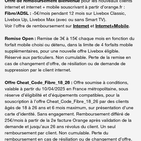
Offre de remboursement Bienvenue
pour les nouveaux clients
internet et internet + mobile souscrivant à partir d’orange.fr :
Fibre/ADSL :
-5€/mois pendant 12 mois sur Livebox Classic,
Livebox Up, Livebox Max (avec ou sans Smart TV).
Voir l'offre de remboursement sur
Internet
et
Internet+Mobile
.
Remise Open :
Remise de 3€ à 15€ chaque mois en fonction du
forfait mobile choisi ou détenu, dans la limite de 4 forfaits mobile
supplémentaires, pour une nouvelle offre Livebox éligible.
Réservé aux particuliers. Non cumulable. Perte de la remise en
cas de changement d'offre, de résiliation ou de demande de
suppression par le client internet.
Offre Cheat_Code_Fibre_18_26 :
Offre soumise à conditions,
valable à partir du 10/04/2025 en France métropolitaine, sous
réserve d’éligibilité et d’équipements compatibles, pour la
souscription à l’offre Cheat_Code_Fibre_18_26 par des clients
âgés de 18 à 26 ans et 6 mois maximum, sur présentation d’une
carte d’identité. Sans engagement. Remboursement différé de
25€/mois à partir de la 2e facture Orange après validation de la
demande et jusqu’aux 26 ans révolus du client. Un seul
remboursement par client. Non cumulable. Perte du
remboursement en cas de résiliation ou de changement d’offre.