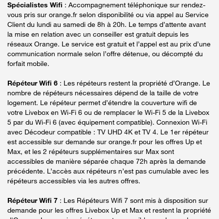
Spécialistes Wifi
: Accompagnement téléphonique sur rendez-
vous pris sur orange.fr selon disponibilité ou via appel au Service
Client du lundi au samedi de 8h à 20h. Le temps d’attente avant
la mise en relation avec un conseiller est gratuit depuis les
réseaux Orange. Le service est gratuit et l’appel est au prix d’une
communication normale selon l’offre détenue, ou décompté du
forfait mobile.
Répéteur Wifi 6
: Les répéteurs restent la propriété d’Orange. Le
nombre de répéteurs nécessaires dépend de la taille de votre
logement. Le répéteur permet d’étendre la couverture wifi de
votre Livebox en Wi-Fi 6 ou de remplacer le Wi-Fi 5 de la Livebox
5 par du Wi-Fi 6 (avec équipement compatible). Connexion Wi-Fi
avec Décodeur compatible : TV UHD 4K et TV 4. Le 1er répéteur
est accessible sur demande sur orange.fr pour les offres Up et
Max, et les 2 répéteurs supplémentaires sur Max sont
accessibles de manière séparée chaque 72h après la demande
précédente. L’accès aux répéteurs n’est pas cumulable avec les
répéteurs accessibles via les autres offres.
Répéteur Wifi 7
: Les Répéteurs Wifi 7 sont mis à disposition sur
demande pour les offres Livebox Up et Max et restent la propriété