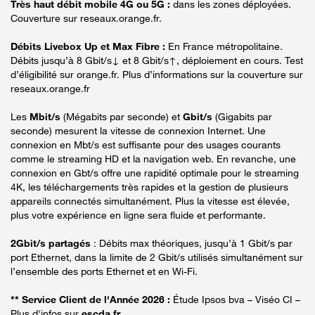
Très haut débit mobile 4G ou 5G :
dans les zones déployées.
Couverture sur reseaux.orange.fr.
Débits Livebox Up et Max Fibre :
En France métropolitaine.
Débits jusqu’à 8 Gbit/s↓ et 8 Gbit/s↑, déploiement en cours. Test
d’éligibilité sur orange.fr. Plus d’informations sur la couverture sur
reseaux.orange.fr
Les
Mbit/s
(Mégabits par seconde) et
Gbit/s
(Gigabits par
seconde) mesurent la vitesse de connexion Internet. Une
connexion en Mbt/s est suffisante pour des usages courants
comme le streaming HD et la navigation web. En revanche, une
connexion en Gbt/s offre une rapidité optimale pour le streaming
4K, les téléchargements très rapides et la gestion de plusieurs
appareils connectés simultanément. Plus la vitesse est élevée,
plus votre expérience en ligne sera fluide et performante.
2Gbit/s partagés
: Débits max théoriques, jusqu’à 1 Gbit/s par
port Ethernet, dans la limite de 2 Gbit/s utilisés simultanément sur
l’ensemble des ports Ethernet et en Wi-Fi.
** Service Client de l'Année 2026 :
Étude Ipsos bva – Viséo CI –
Plus d'infos sur
escda.fr