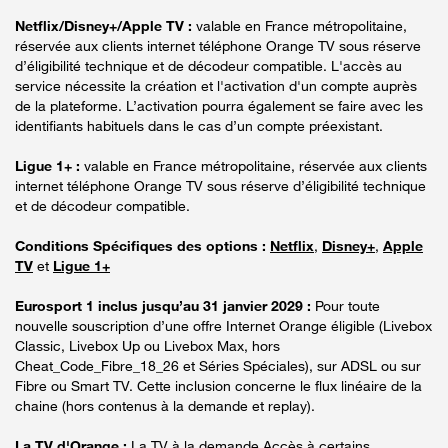
Netflix/Disney+/Apple TV :
valable en France métropolitaine,
réservée aux clients internet téléphone Orange TV sous réserve
d’éligibilité technique et de décodeur compatible. L'accès au
service nécessite la création et l'activation d'un compte auprès
de la plateforme. L’activation pourra également se faire avec les
identifiants habituels dans le cas d’un compte préexistant.
Ligue 1+ :
valable en France métropolitaine, réservée aux clients
internet téléphone Orange TV sous réserve d’éligibilité technique
et de décodeur compatible.
Conditions Spécifiques des options :
Netflix
,
Disney+
,
Apple
TV
et
Ligue 1+
Eurosport 1 inclus jusqu’au 31 janvier 2029 :
Pour toute
nouvelle souscription d’une offre Internet Orange éligible (Livebox
Classic, Livebox Up ou Livebox Max, hors
Cheat_Code_Fibre_18_26 et Séries Spéciales), sur ADSL ou sur
Fibre ou Smart TV. Cette inclusion concerne le flux linéaire de la
chaine (hors contenus à la demande et replay).
La TV d'Orange :
La TV à la demande Accès à certains