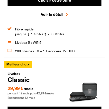
Choisir cette offre
Voir le détail
Fibre rapide :
jusqu'à ↓ 1 Gbit/s ↑ 700 Mbit/s
Livebox 5 : Wifi 5
200 chaînes TV + 1 Décodeur TV UHD
Meilleur choix
Livebox Classic Fibre
Livebox
Classic
29,99 € par mois pendant 12 mois puis 42,99 € par mois, Engagement 12 moi
29,99 €
/mois
pendant 12 mois puis
42,99 €/mois
Engagement 12 mois