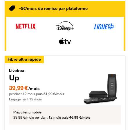
-5€/mois de remise par plateforme
Fibre ultra rapide
Livebox Up Fibre
Livebox
Up
39,99 € par mois pendant 12 mois puis 51,99 € par mois, Engagement 12 moi
39,99 €
/mois
pendant 12 mois puis
51,99 €/mois
Engagement 12 mois
Prix client mobile
39,99 €/mois
pendant 12 mois puis
46,99 €/mois