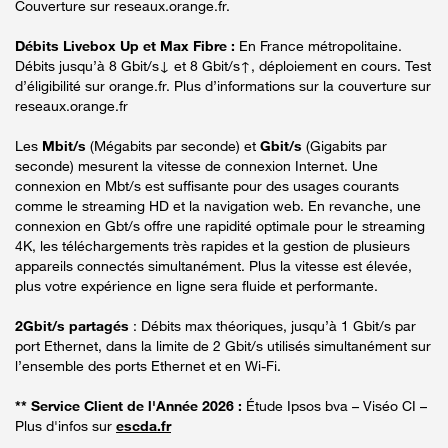
Couverture sur reseaux.orange.fr.
Débits Livebox Up et Max Fibre :
En France métropolitaine.
Débits jusqu’à 8 Gbit/s↓ et 8 Gbit/s↑, déploiement en cours. Test
d’éligibilité sur orange.fr. Plus d’informations sur la couverture sur
reseaux.orange.fr
Les
Mbit/s
(Mégabits par seconde) et
Gbit/s
(Gigabits par
seconde) mesurent la vitesse de connexion Internet. Une
connexion en Mbt/s est suffisante pour des usages courants
comme le streaming HD et la navigation web. En revanche, une
connexion en Gbt/s offre une rapidité optimale pour le streaming
4K, les téléchargements très rapides et la gestion de plusieurs
appareils connectés simultanément. Plus la vitesse est élevée,
plus votre expérience en ligne sera fluide et performante.
2Gbit/s partagés
: Débits max théoriques, jusqu’à 1 Gbit/s par
port Ethernet, dans la limite de 2 Gbit/s utilisés simultanément sur
l’ensemble des ports Ethernet et en Wi-Fi.
** Service Client de l'Année 2026 :
Étude Ipsos bva – Viséo CI –
Plus d'infos sur
escda.fr