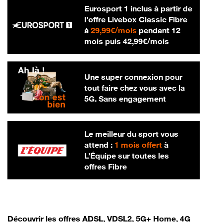
Eurosport 1 inclus à partir de
l’offre Livebox Classic Fibre
29,99 € par mois
à
29,99€/mois
pendant 12
42,99 € par m
mois puis
42,99€/mois
Une super connexion pour
tout faire chez vous avec la
5G. Sans engagement
Le meilleur du sport vous
attend :
1 mois offert
à
L’Équipe sur toutes les
offres Fibre
Découvrir les offres ADSL, VDSL2, 5G+ Home, 4G