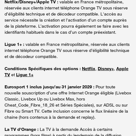
Netflix/Disney+/Apple TV :
valable en France métropolitaine,
réservée aux clients internet téléphone Orange TV sous réserve
d’éligibilité technique et de décodeur compatible. L'accès au
service nécessite la création et l'activation d'un compte auprès
de la plateforme. L’activation pourra également se faire avec les
identifiants habituels dans le cas d’un compte préexistant.
Ligue 1+ :
valable en France métropolitaine, réservée aux clients
internet téléphone Orange TV sous réserve d’éligibilité technique
et de décodeur compatible.
Conditions Spécifiques des options :
Netflix
,
Disney+
,
Apple
TV
et
Ligue 1+
Eurosport 1 inclus jusqu’au 31 janvier 2029 :
Pour toute
nouvelle souscription d’une offre Internet Orange éligible (Livebox
Classic, Livebox Up ou Livebox Max, hors
Cheat_Code_Fibre_18_26 et Séries Spéciales), sur ADSL ou sur
Fibre ou Smart TV. Cette inclusion concerne le flux linéaire de la
chaine (hors contenus à la demande et replay).
La TV d'Orange :
La TV à la demande Accès à certains
programmes (hors films) à partir du lendemain de la diffusion