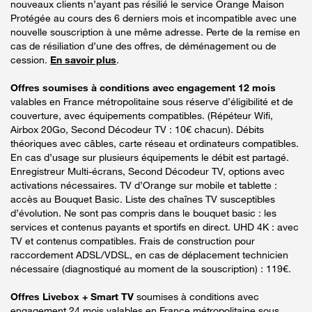
nouveaux clients n’ayant pas résilié le service Orange Maison
Protégée au cours des 6 derniers mois et incompatible avec une
nouvelle souscription à une même adresse. Perte de la remise en
cas de résiliation d’une des offres, de déménagement ou de
cession.
En savoir plus
.
Offres soumises à conditions avec engagement 12 mois
valables en France métropolitaine sous réserve d’éligibilité et de
couverture, avec équipements compatibles. (Répéteur Wifi,
Airbox 20Go, Second Décodeur TV : 10€ chacun). Débits
théoriques avec câbles, carte réseau et ordinateurs compatibles.
En cas d’usage sur plusieurs équipements le débit est partagé.
Enregistreur Multi-écrans, Second Décodeur TV, options avec
activations nécessaires. TV d’Orange sur mobile et tablette :
accès au Bouquet Basic. Liste des chaînes TV susceptibles
d’évolution. Ne sont pas compris dans le bouquet basic : les
services et contenus payants et sportifs en direct. UHD 4K : avec
TV et contenus compatibles. Frais de construction pour
raccordement ADSL/VDSL, en cas de déplacement technicien
nécessaire (diagnostiqué au moment de la souscription) : 119€.
Offres Livebox + Smart TV
soumises à conditions avec
engagement 24 mois valables en France métropolitaine sous