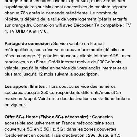
orange.fr pour les offres Livebox Up et Max, et les 2 répéteurs
supplémentaires sur Max sont accessibles de manière séparée
chaque 72h après la demande précédente. Le nombre de
répéteurs dépend de la taille de votre logement (détails et tarifs
sur orange.fr). Connexion wifi avec Décodeur TV compatible : TV
4, TV UHD 4K et TV 6.
Partage de connexion :
Service valable en France
métropolitaine, sous réserve de couverture mobile (détails sur
réseaux.orange.fr), pour les nouveaux clients Internet ADSL avec
rendez-vous ou Fibre. Crédit internet mobile de 200Go/mois
valable jusqu'à la mise en service de votre accès internet et au
plus tard jusqu'à 12 mois suivant la souscription.
Les appels illimités
: Hors coût du service des numéros
spéciaux. Jusqu’à 250 correspondants différents/mois et 3h
maximum/appel. Voir la liste des destinations sur la fiche tarifaire
en vigueur.
Offre 5G+ Home (Flybox 5G+ nécessaire) :
Connexion
accessible exclusivement en France métropolitaine sous
couverture 5G en 3,5GHz. 5G : dans les zones couvertes
(déploiement en cours). Frais d’activation : 29€. Jusqu’à 1,5