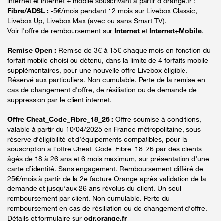
internet et internet + mobile souscrivant à partir d’orange.fr :
Fibre/ADSL :
-5€/mois pendant 12 mois sur Livebox Classic,
Livebox Up, Livebox Max (avec ou sans Smart TV).
Voir l'offre de remboursement sur
Internet
et
Internet+Mobile
.
Remise Open :
Remise de 3€ à 15€ chaque mois en fonction du
forfait mobile choisi ou détenu, dans la limite de 4 forfaits mobile
supplémentaires, pour une nouvelle offre Livebox éligible.
Réservé aux particuliers. Non cumulable. Perte de la remise en
cas de changement d'offre, de résiliation ou de demande de
suppression par le client internet.
Offre Cheat_Code_Fibre_18_26 :
Offre soumise à conditions,
valable à partir du 10/04/2025 en France métropolitaine, sous
réserve d’éligibilité et d’équipements compatibles, pour la
souscription à l’offre Cheat_Code_Fibre_18_26 par des clients
âgés de 18 à 26 ans et 6 mois maximum, sur présentation d’une
carte d’identité. Sans engagement. Remboursement différé de
25€/mois à partir de la 2e facture Orange après validation de la
demande et jusqu’aux 26 ans révolus du client. Un seul
remboursement par client. Non cumulable. Perte du
remboursement en cas de résiliation ou de changement d’offre.
Détails et formulaire sur
odr.orange.fr