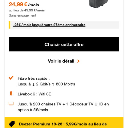
24,99 € par mois pendant 0 mois puis 49,99 € par mois, Sans engagement
24,99 €
/mois
au lieu de
49,99 €/mois
Sans engagement
25 € par mois
-
25€ / mois
jusqu'à votre 27ème anniversaire
Choisir cette offre
Voir le détail
Fibre très rapide :
jusqu'à ↓ 2 Gbit/s ↑ 800 Mbit/s
Livebox 6 : Wifi 6E
Jusqu’à 200 chaînes TV + 1 Décodeur TV UHD en
option à 5€/mois
Deezer Premium 18-26 : 5,99€/mois au lieu de