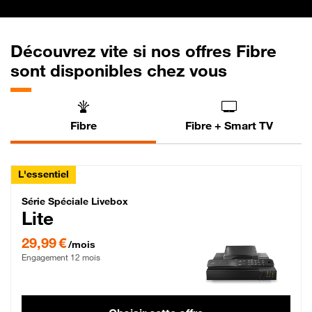
Découvrez vite si nos offres Fibre
sont disponibles chez vous
Fibre
Fibre + Smart TV
L'essentiel
Série Spéciale Livebox Lite Fibre
Série Spéciale Livebox
Lite
29,99 € par mois , Engagement 12 mois
29,99 €
/mois
Engagement 12 mois