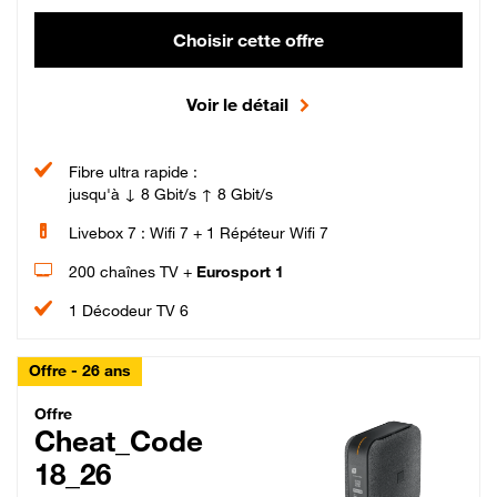
Choisir cette offre
Voir le détail
Fibre ultra rapide :
jusqu'à ↓ 8 Gbit/s ↑ 8 Gbit/s
Livebox 7 : Wifi 7 + 1 Répéteur Wifi 7
200 chaînes TV +
Eurosport 1
1 Décodeur TV 6
Offre - 26 ans
Cheat_Code Fibre_18_26
Offre
Cheat_Code
18_26