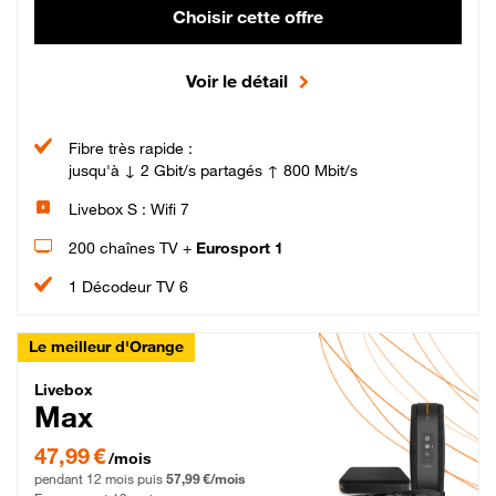
Choisir cette offre
Voir le détail
Fibre très rapide :
jusqu'à ↓ 2 Gbit/s partagés ↑ 800 Mbit/s
Livebox S : Wifi 7
200 chaînes TV +
Eurosport 1
1 Décodeur TV 6
Le meilleur d'Orange
Livebox Max Fibre
Livebox
Max
47,99 € par mois pendant 12 mois puis 57,99 € par mois, Engagement 12 moi
47,99 €
/mois
pendant 12 mois puis
57,99 €/mois