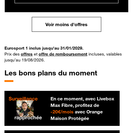
Voir moins d'offres
Eurosport 1 inclus jusqu'au 31/01/2029.
Prix des
offres
et
offre de remboursement
incluses, valables
jusqu’au 19/08/2026.
Les bons plans du moment
En ce moment, avec Livebox
Max Fibre, profitez de
20 € par mois
-
20€/mois
avec Orange
Maison Protégée