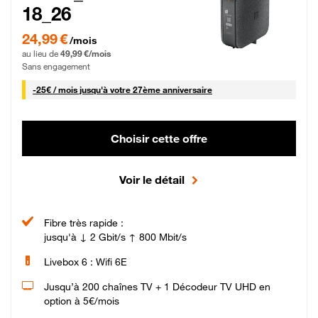
18_26
24,99 € par mois pendant 0 mois puis 49,99 € par mois, Sans engagement
24,99 €
/mois
au lieu de
49,99 €/mois
Sans engagement
25 € par mois
-
25€ / mois
jusqu'à votre 27ème anniversaire
Choisir cette offre
Voir le détail
Fibre très rapide :
jusqu'à ↓ 2 Gbit/s ↑ 800 Mbit/s
Livebox 6 : Wifi 6E
Jusqu’à 200 chaînes TV + 1 Décodeur TV UHD en
option à 5€/mois