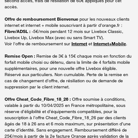
second accès, frais de résiliation de 60€ appliqués pour cet
accès.
Offre de remboursement Bienvenue
pour les nouveaux clients
internet et internet + mobile souscrivant à partir d’orange.fr :
Fibre/ADSL :
-5€/mois pendant 12 mois sur Livebox Classic,
Livebox Up, Livebox Max (avec ou sans Smart TV).
Voir l'offre de remboursement sur
Internet
et
Internet+Mobile
.
Remise Open :
Remise de 3€ à 15€ chaque mois en fonction du
forfait mobile choisi ou détenu, dans la limite de 4 forfaits mobile
supplémentaires, pour une nouvelle offre Livebox éligible.
Réservé aux particuliers. Non cumulable. Perte de la remise en
cas de changement d'offre, de résiliation ou de demande de
suppression par le client internet.
Offre Cheat_Code_Fibre_18_26 :
Offre soumise à conditions,
valable à partir du 10/04/2025 en France métropolitaine, sous
réserve d’éligibilité et d’équipements compatibles, pour la
souscription à l’offre Cheat_Code_Fibre_18_26 par des clients
âgés de 18 à 26 ans et 6 mois maximum, sur présentation d’une
carte d’identité. Sans engagement. Remboursement différé de
25€/mois à partir de la 2e facture Orange après validation de la