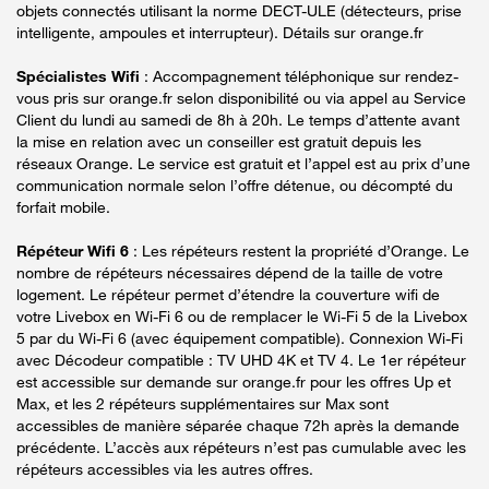
objets connectés utilisant la norme DECT-ULE (détecteurs, prise
intelligente, ampoules et interrupteur). Détails sur orange.fr
Spécialistes Wifi
: Accompagnement téléphonique sur rendez-
vous pris sur orange.fr selon disponibilité ou via appel au Service
Client du lundi au samedi de 8h à 20h. Le temps d’attente avant
la mise en relation avec un conseiller est gratuit depuis les
réseaux Orange. Le service est gratuit et l’appel est au prix d’une
communication normale selon l’offre détenue, ou décompté du
forfait mobile.
Répéteur Wifi 6
: Les répéteurs restent la propriété d’Orange. Le
nombre de répéteurs nécessaires dépend de la taille de votre
logement. Le répéteur permet d’étendre la couverture wifi de
votre Livebox en Wi-Fi 6 ou de remplacer le Wi-Fi 5 de la Livebox
5 par du Wi-Fi 6 (avec équipement compatible). Connexion Wi-Fi
avec Décodeur compatible : TV UHD 4K et TV 4. Le 1er répéteur
est accessible sur demande sur orange.fr pour les offres Up et
Max, et les 2 répéteurs supplémentaires sur Max sont
accessibles de manière séparée chaque 72h après la demande
précédente. L’accès aux répéteurs n’est pas cumulable avec les
répéteurs accessibles via les autres offres.