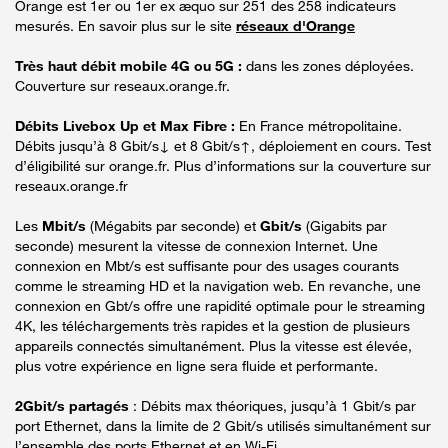
Orange est 1er ou 1er ex æquo sur 251 des 258 indicateurs
mesurés. En savoir plus sur le site
réseaux d'Orange
Très haut débit mobile 4G ou 5G :
dans les zones déployées.
Couverture sur reseaux.orange.fr.
Débits Livebox Up et Max Fibre :
En France métropolitaine.
Débits jusqu’à 8 Gbit/s↓ et 8 Gbit/s↑, déploiement en cours. Test
d’éligibilité sur orange.fr. Plus d’informations sur la couverture sur
reseaux.orange.fr
Les
Mbit/s
(Mégabits par seconde) et
Gbit/s
(Gigabits par
seconde) mesurent la vitesse de connexion Internet. Une
connexion en Mbt/s est suffisante pour des usages courants
comme le streaming HD et la navigation web. En revanche, une
connexion en Gbt/s offre une rapidité optimale pour le streaming
4K, les téléchargements très rapides et la gestion de plusieurs
appareils connectés simultanément. Plus la vitesse est élevée,
plus votre expérience en ligne sera fluide et performante.
2Gbit/s partagés
: Débits max théoriques, jusqu’à 1 Gbit/s par
port Ethernet, dans la limite de 2 Gbit/s utilisés simultanément sur
l’ensemble des ports Ethernet et en Wi-Fi.