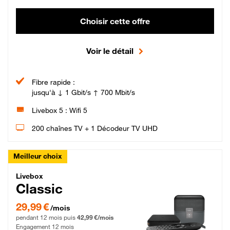
Choisir cette offre
Voir le détail
Fibre rapide :
jusqu'à ↓ 1 Gbit/s ↑ 700 Mbit/s
Livebox 5 : Wifi 5
200 chaînes TV + 1 Décodeur TV UHD
Meilleur choix
Livebox Classic Fibre
Livebox
Classic
29,99 € par mois pendant 12 mois puis 42,99 € par mois, Engagement 12 moi
29,99 €
/mois
pendant 12 mois puis
42,99 €/mois
Engagement 12 mois