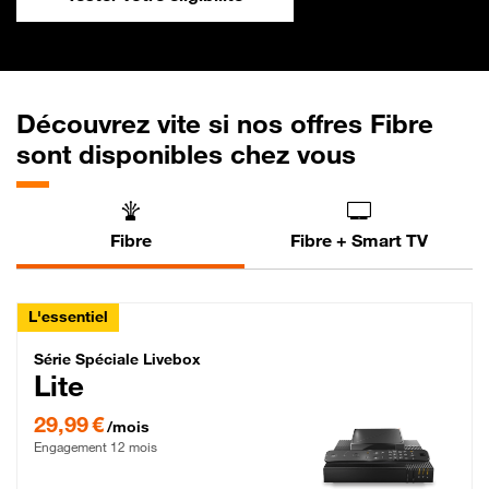
Découvrez vite si nos offres Fibre
sont disponibles chez vous
Fibre
Fibre + Smart TV
L'essentiel
Série Spéciale Livebox Lite Fibre
Série Spéciale Livebox
Lite
29,99 € par mois , Engagement 12 mois
29,99 €
/mois
Engagement 12 mois