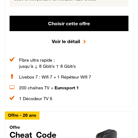
Choisir cette offre
Voir le détail
Fibre ultra rapide :
jusqu'à ↓ 8 Gbit/s ↑ 8 Gbit/s
Livebox 7 : Wifi 7 + 1 Répéteur Wifi 7
200 chaînes TV +
Eurosport 1
1 Décodeur TV 6
Offre - 26 ans
Cheat_Code Fibre_18_26
Offre
Cheat_Code