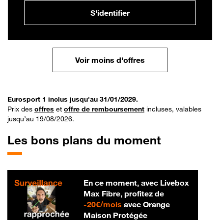
S'identifier
Voir moins d'offres
Eurosport 1 inclus jusqu'au 31/01/2029.
Prix des
offres
et
offre de remboursement
incluses, valables
jusqu’au 19/08/2026.
Les bons plans du moment
En ce moment, avec Livebox
Max Fibre, profitez de
20 € par mois
-
20€/mois
avec Orange
Maison Protégée