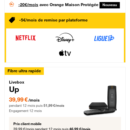
-20€/mois
avec Orange Maison Protégée
Nouveau
-5€/mois de remise par plateforme
Fibre ultra rapide
Livebox Up Fibre
Livebox
Up
39,99 € par mois pendant 12 mois puis 51,99 € par mois, Engagement 12 moi
39,99 €
/mois
pendant 12 mois puis
51,99 €/mois
Engagement 12 mois
Prix client mobile
39,99 €/mois
pendant 12 mois puis
46,99 €/mois