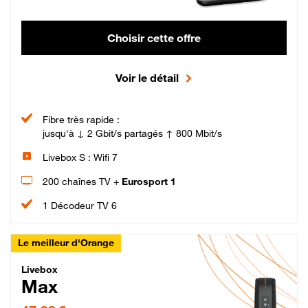
Choisir cette offre
Voir le détail
Fibre très rapide :
jusqu'à ↓ 2 Gbit/s partagés ↑ 800 Mbit/s
Livebox S : Wifi 7
200 chaînes TV +
Eurosport 1
1 Décodeur TV 6
Le meilleur d'Orange
Livebox Max Fibre
Livebox
Max
47,99 € par mois pendant 12 mois puis 57,99 € par mois, Engagement 12 moi