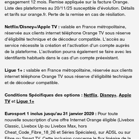
engagement 12 mois. Remise appliquée sur la facture Orange.
Liste des plateformes au 20/11/25 susceptible d’évolution. Détails
et tarifs sur orange.fr. Perte de la remise en cas de résiliation.
Netflix/Disney+/Apple TV :
valable en France métropolitaine,
réservée aux clients internet téléphone Orange TV sous réserve
d’éligibilité technique et de décodeur compatible. L'accès au
service nécessite la création et l'activation d'un compte auprès
de la plateforme. L’activation pourra également se faire avec les
identifiants habituels dans le cas d’un compte préexistant.
Ligue 1+ :
valable en France métropolitaine, réservée aux clients
internet téléphone Orange TV sous réserve d’éligibilité technique
et de décodeur compatible.
Conditions Spécifiques des options :
Netflix
,
Disney+
,
Apple
TV
et
Ligue 1+
Eurosport 1 inclus jusqu’au 31 janvier 2029 :
Pour toute
nouvelle souscription d’une offre Internet Orange éligible (Livebox
Classic, Livebox Up ou Livebox Max, hors
Cheat_Code_Fibre_18_26 et Séries Spéciales), sur ADSL ou sur
Fibre ou Smart TV. Cette inclusion concerne le flux linéaire de la