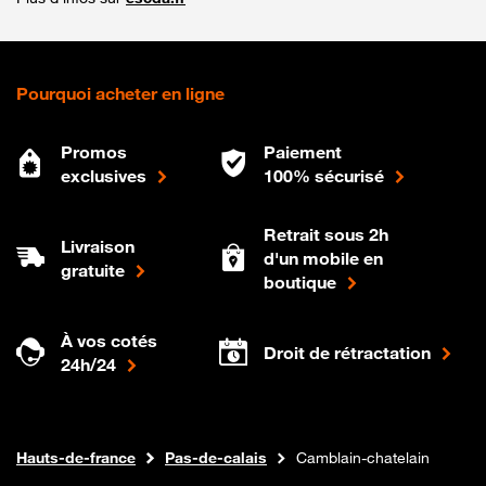
Pourquoi acheter en ligne
Promos
Paiement
exclusives
100% sécurisé
Retrait sous 2h
Livraison
d'un mobile en
gratuite
boutique
À vos cotés
Droit de rétractation
24h/24
Internet fibre
Boutique Orange
Hauts-de-france
Pas-de-calais
Camblain-chatelain