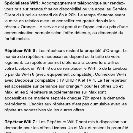
Spécialistes Wifi
: Accompagnement téléphonique sur rendez-
vous pris sur orange.fr selon disponibilité ou via appel au Service
Client du lundi au samedi de 8h à 20h. Le temps d’attente avant
la mise en relation avec un conseiller est gratuit depuis les
réseaux Orange. Le service est gratuit et l’appel est au prix d’une
communication normale selon l’offre détenue, ou décompté du
forfait mobile.
Répéteur Wifi 6
: Les répéteurs restent la propriété d’Orange. Le
nombre de répéteurs nécessaires dépend de la taille de votre
logement. Le répéteur permet d’étendre la couverture wifi de
votre Livebox en Wi-Fi 6 ou de remplacer le Wi-Fi 5 de la Livebox
5 par du Wi-Fi 6 (avec équipement compatible). Connexion Wi-Fi
avec Décodeur compatible : TV UHD 4K et TV 4. Le 1er répéteur
est accessible sur demande sur orange.fr pour les offres Up et
Max, et les 2 répéteurs supplémentaires sur Max sont
accessibles de manière séparée chaque 72h après la demande
précédente. L’accès aux répéteurs n’est pas cumulable avec les
répéteurs accessibles via les autres offres.
Répéteur Wifi 7
: Les Répéteurs Wifi 7 sont mis à disposition sur
demande pour les offres Livebox Up et Max et restent la propriété