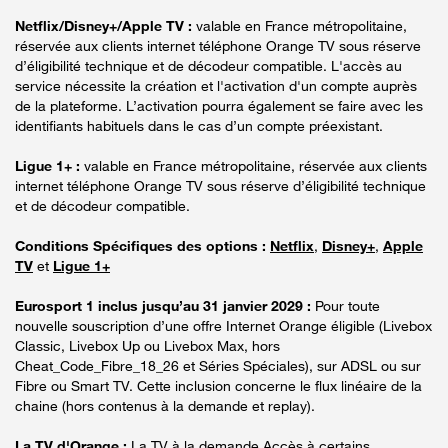
Netflix/Disney+/Apple TV :
valable en France métropolitaine,
réservée aux clients internet téléphone Orange TV sous réserve
d’éligibilité technique et de décodeur compatible. L'accès au
service nécessite la création et l'activation d'un compte auprès
de la plateforme. L’activation pourra également se faire avec les
identifiants habituels dans le cas d’un compte préexistant.
Ligue 1+ :
valable en France métropolitaine, réservée aux clients
internet téléphone Orange TV sous réserve d’éligibilité technique
et de décodeur compatible.
Conditions Spécifiques des options :
Netflix
,
Disney+
,
Apple
TV
et
Ligue 1+
Eurosport 1 inclus jusqu’au 31 janvier 2029 :
Pour toute
nouvelle souscription d’une offre Internet Orange éligible (Livebox
Classic, Livebox Up ou Livebox Max, hors
Cheat_Code_Fibre_18_26 et Séries Spéciales), sur ADSL ou sur
Fibre ou Smart TV. Cette inclusion concerne le flux linéaire de la
chaine (hors contenus à la demande et replay).
La TV d'Orange :
La TV à la demande Accès à certains