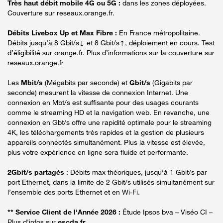
Très haut débit mobile 4G ou 5G :
dans les zones déployées.
Couverture sur reseaux.orange.fr.
Débits Livebox Up et Max Fibre :
En France métropolitaine.
Débits jusqu’à 8 Gbit/s↓ et 8 Gbit/s↑, déploiement en cours. Test
d’éligibilité sur orange.fr. Plus d’informations sur la couverture sur
reseaux.orange.fr
Les
Mbit/s
(Mégabits par seconde) et
Gbit/s
(Gigabits par
seconde) mesurent la vitesse de connexion Internet. Une
connexion en Mbt/s est suffisante pour des usages courants
comme le streaming HD et la navigation web. En revanche, une
connexion en Gbt/s offre une rapidité optimale pour le streaming
4K, les téléchargements très rapides et la gestion de plusieurs
appareils connectés simultanément. Plus la vitesse est élevée,
plus votre expérience en ligne sera fluide et performante.
2Gbit/s partagés
: Débits max théoriques, jusqu’à 1 Gbit/s par
port Ethernet, dans la limite de 2 Gbit/s utilisés simultanément sur
l’ensemble des ports Ethernet et en Wi-Fi.
** Service Client de l'Année 2026 :
Étude Ipsos bva – Viséo CI –
Plus d'infos sur
escda.fr