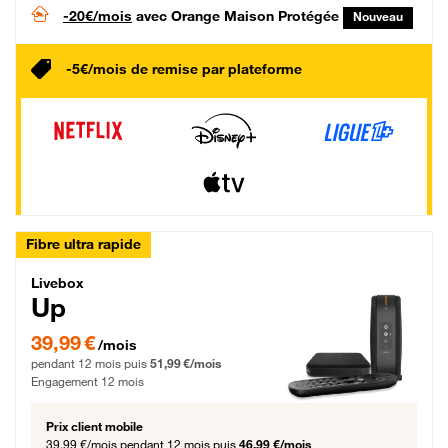
-20€/mois
avec Orange Maison Protégée
Nouveau
-5€/mois de remise par plateforme
Fibre ultra rapide
Livebox Up Fibre
Livebox
Up
39,99 € par mois pendant 12 mois puis 51,99 € par mois, Engagement 12 moi
39,99 €
/mois
pendant 12 mois puis
51,99 €/mois
Engagement 12 mois
Prix client mobile
39,99 €/mois
pendant 12 mois puis
46,99 €/mois