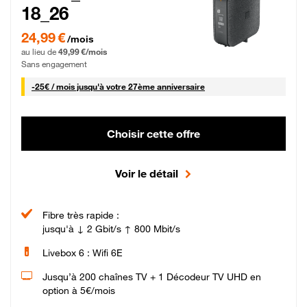
18_26
24,99 € par mois pendant 0 mois puis 49,99 € par mois, Sans engagement
24,99 €
/mois
au lieu de
49,99 €/mois
Sans engagement
25 € par mois
-
25€ / mois
jusqu'à votre 27ème anniversaire
Choisir cette offre
Voir le détail
Fibre très rapide :
jusqu'à ↓ 2 Gbit/s ↑ 800 Mbit/s
Livebox 6 : Wifi 6E
Jusqu’à 200 chaînes TV + 1 Décodeur TV UHD en
option à 5€/mois