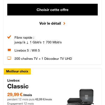
Choisir cette offre
Voir le détail
Fibre rapide :
jusqu'à ↓ 1 Gbit/s ↑ 700 Mbit/s
Livebox 5 : Wifi 5
200 chaînes TV + 1 Décodeur TV UHD
Meilleur choix
Livebox Classic Fibre
Livebox
Classic
29,99 € par mois pendant 12 mois puis 42,99 € par mois, Engagement 12 moi
29,99 €
/mois
pendant 12 mois puis
42,99 €/mois
Engagement 12 mois