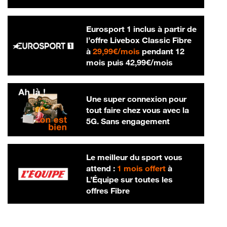
Eurosport 1 inclus à partir de
l’offre Livebox Classic Fibre
29,99 € par mois
à
29,99€/mois
pendant 12
42,99 € par m
mois puis
42,99€/mois
Une super connexion pour
tout faire chez vous avec la
5G. Sans engagement
Le meilleur du sport vous
attend :
1 mois offert
à
L’Équipe sur toutes les
offres Fibre