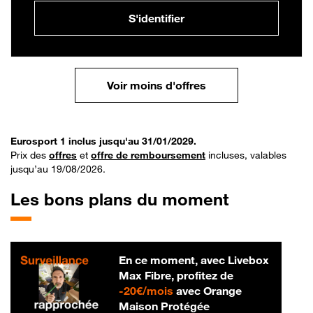
S'identifier
Voir moins d'offres
Eurosport 1 inclus jusqu'au 31/01/2029.
Prix des
offres
et
offre de remboursement
incluses, valables
jusqu’au 19/08/2026.
Les bons plans du moment
En ce moment, avec Livebox
Max Fibre, profitez de
20 € par mois
-
20€/mois
avec Orange
Maison Protégée