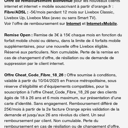
Offre de remboursement Bienvenue
pour les nouveaux clients
internet et internet + mobile souscrivant à partir d’orange.fr :
Fibre/ADSL :
-5€/mois pendant 12 mois sur Livebox Classic,
Livebox Up, Livebox Max (avec ou sans Smart TV).
Voir l'offre de remboursement sur
Internet
et
Internet+Mobile
.
Remise Open :
Remise de 3€ à 15€ chaque mois en fonction du
forfait mobile choisi ou détenu, dans la limite de 4 forfaits mobile
supplémentaires, pour une nouvelle offre Livebox éligible.
Réservé aux particuliers. Non cumulable. Perte de la remise en
cas de changement d'offre, de résiliation ou de demande de
suppression par le client internet.
Offre Cheat_Code_Fibre_18_26 :
Offre soumise à conditions,
valable à partir du 10/04/2025 en France métropolitaine, sous
réserve d’éligibilité et d’équipements compatibles, pour la
souscription à l’offre Cheat_Code_Fibre_18_26 par des clients
âgés de 18 à 26 ans et 6 mois maximum, sur présentation d’une
carte d’identité. Sans engagement. Remboursement différé de
25€/mois à partir de la 2e facture Orange après validation de la
demande et jusqu’aux 26 ans révolus du client. Un seul
remboursement par client. Non cumulable. Perte du
remboursement en cas de résiliation ou de changement d’offre.