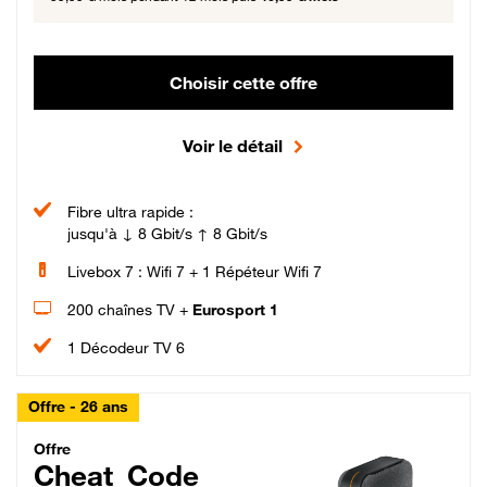
Choisir cette offre
Voir le détail
Fibre ultra rapide :
jusqu'à ↓ 8 Gbit/s ↑ 8 Gbit/s
Livebox 7 : Wifi 7 + 1 Répéteur Wifi 7
200 chaînes TV +
Eurosport 1
1 Décodeur TV 6
Offre - 26 ans
Cheat_Code Fibre_18_26
Offre
Cheat_Code