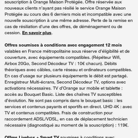
souscription à Orange Maison Protégée. Offre réservée aux
nouveaux clients n’ayant pas résilié le service Orange Maison
Protégée au cours des 6 derniers mois et incompatible avec une
nouvelle souscription à une même adresse. Perte de la remise en
cas de résiliation d’une des offres, de déménagement ou de
cession.
En savoir plus
.
Offres soumises à conditions avec engagement 12 mois
valables en France métropolitaine sous réserve d’éligibilité et de
couverture, avec équipements compatibles. (Répéteur Wifi,
Airbox 20Go, Second Décodeur TV : 10€ chacun). Débits
théoriques avec câbles, carte réseau et ordinateurs compatibles.
En cas d’usage sur plusieurs équipements le débit est partagé.
Enregistreur Multi-écrans, Second Décodeur TV, options avec
activations nécessaires. TV d’Orange sur mobile et tablette :
accès au Bouquet Basic. Liste des chaînes TV susceptibles
d’évolution. Ne sont pas compris dans le bouquet basic : les
services et contenus payants et sportifs en direct. UHD 4K : avec
TV et contenus compatibles. Frais de construction pour
raccordement ADSL/VDSL, en cas de déplacement technicien
nécessaire (diagnostiqué au moment de la souscription) : 119€.
Offres Livebox + Smart TV
soumises à conditions avec