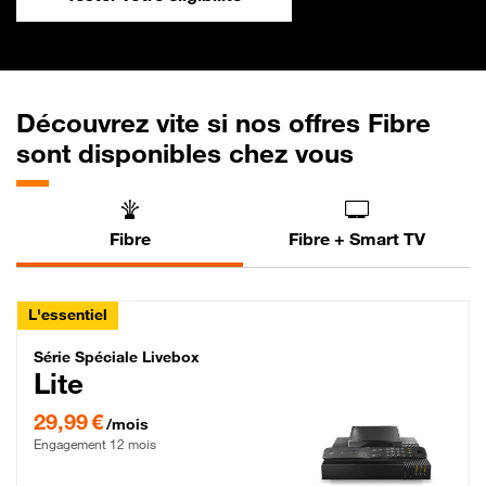
Découvrez vite si nos offres Fibre
sont disponibles chez vous
Fibre
Fibre + Smart TV
L'essentiel
Série Spéciale Livebox Lite Fibre
Série Spéciale Livebox
Lite
29,99 € par mois , Engagement 12 mois
29,99 €
/mois
Engagement 12 mois