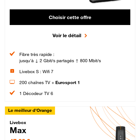
Choisir cette offre
Voir le détail
Fibre très rapide :
jusqu'à ↓ 2 Gbit/s partagés ↑ 800 Mbit/s
Livebox S : Wifi 7
200 chaînes TV +
Eurosport 1
1 Décodeur TV 6
Le meilleur d'Orange
Livebox Max Fibre
Livebox
Max
47,99 € par mois pendant 12 mois puis 57,99 € par mois, Engagement 12 moi