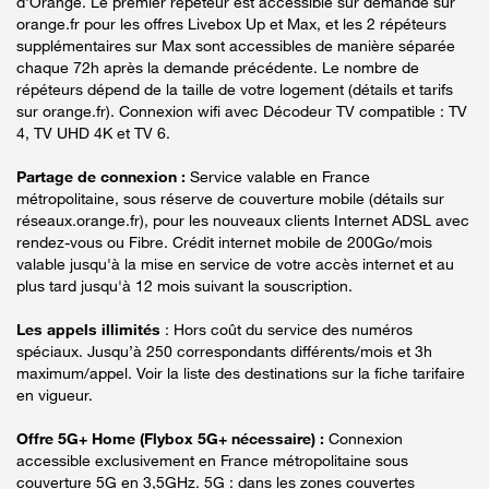
d'Orange. Le premier répéteur est accessible sur demande sur
orange.fr pour les offres Livebox Up et Max, et les 2 répéteurs
supplémentaires sur Max sont accessibles de manière séparée
chaque 72h après la demande précédente. Le nombre de
répéteurs dépend de la taille de votre logement (détails et tarifs
sur orange.fr). Connexion wifi avec Décodeur TV compatible : TV
4, TV UHD 4K et TV 6.
Partage de connexion :
Service valable en France
métropolitaine, sous réserve de couverture mobile (détails sur
réseaux.orange.fr), pour les nouveaux clients Internet ADSL avec
rendez-vous ou Fibre. Crédit internet mobile de 200Go/mois
valable jusqu'à la mise en service de votre accès internet et au
plus tard jusqu'à 12 mois suivant la souscription.
Les appels illimités
: Hors coût du service des numéros
spéciaux. Jusqu’à 250 correspondants différents/mois et 3h
maximum/appel. Voir la liste des destinations sur la fiche tarifaire
en vigueur.
Offre 5G+ Home (Flybox 5G+ nécessaire) :
Connexion
accessible exclusivement en France métropolitaine sous
couverture 5G en 3,5GHz. 5G : dans les zones couvertes