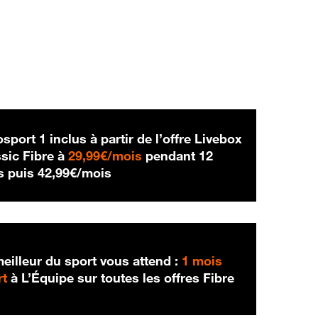
sport 1 inclus à partir de l’offre Livebox
29,99 € par mois
sic Fibre à
29,99€/mois
pendant 12
42,99 € par mois
s puis
42,99€/mois
eilleur du sport vous attend :
1 mois
rt
à L’Équipe sur toutes les offres Fibre