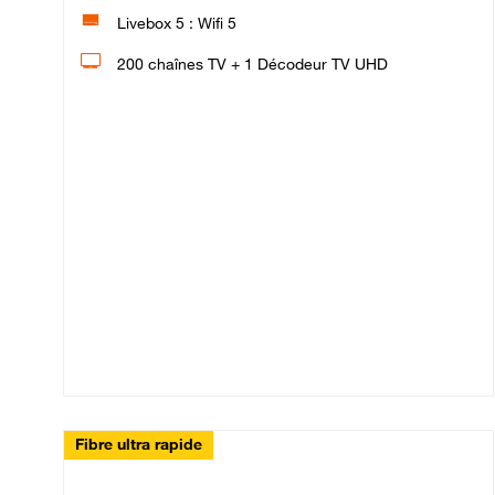
Livebox 5 : Wifi 5
200 chaînes TV + 1 Décodeur TV UHD
Fibre ultra rapide