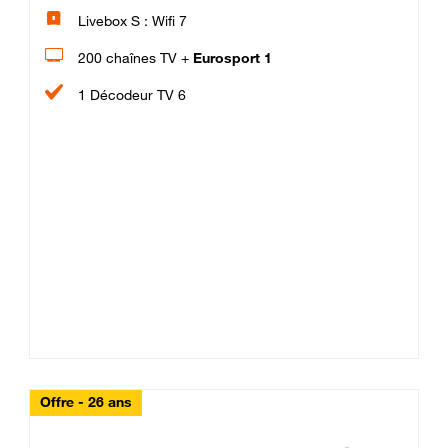
Livebox S : Wifi 7
200 chaînes TV +
Eurosport 1
1 Décodeur TV 6
Offre - 26 ans