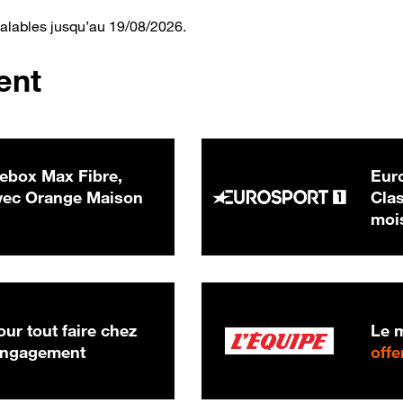
valables jusqu’au 19/08/2026.
ent
ebox Max Fibre,
Euro
 € par mois
ec Orange Maison
Clas
moi
ur tout faire chez
Le m
 engagement
offe