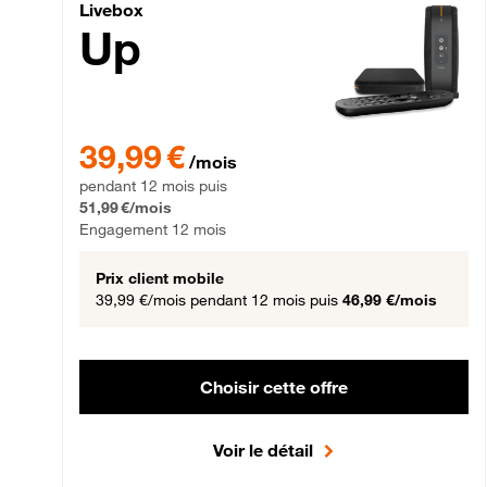
Livebox Up Fibre
Livebox
Up
39,99 € par mois pendant 12 mois puis 51,99 € par mois,
39,99 €
/mois
pendant 12 mois puis
51,99 €/mois
Engagement 12 mois
Prix client mobile
39,99 €/mois
pendant 12 mois puis
46,99 €/mois
Choisir cette offre
Voir le détail