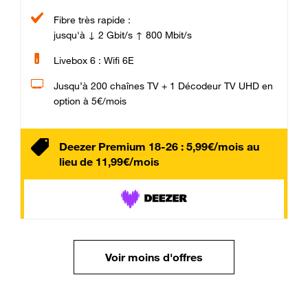
Fibre très rapide :
jusqu'à ↓ 2 Gbit/s ↑ 800 Mbit/s
Livebox 6 : Wifi 6E
Jusqu’à 200 chaînes TV + 1 Décodeur TV UHD en
option à 5€/mois
Deezer Premium 18-26 : 5,99€/mois au
lieu de 11,99€/mois
Voir moins d'offres