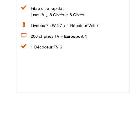
Fibre ultra rapide :
jusqu'à ↓ 8 Gbit/s ↑ 8 Gbit/s
Livebox 7 : Wifi 7 + 1 Répéteur Wifi 7
200 chaînes TV +
Eurosport 1
1 Décodeur TV 6