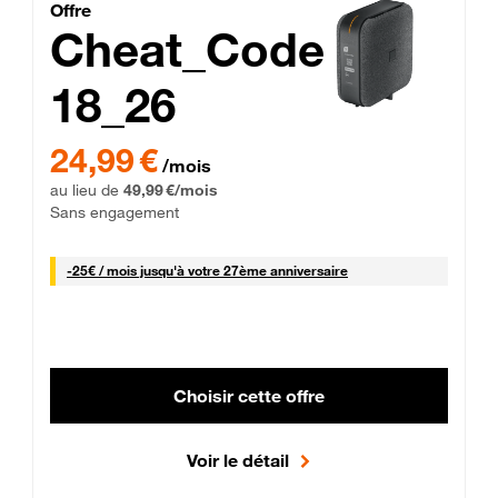
Cheat_Code Fibre_18_26
Offre
Cheat_Code
18_26
 Engagement 12 mois
24,99 € par mois pendant 0 mois puis 49,99 € par mois, Sans 
24,99 €
/mois
au lieu de
49,99 €/mois
Sans engagement
25 € par mois
-
25€ / mois
jusqu'à votre 27ème anniversaire
Choisir cette offre
Voir le détail