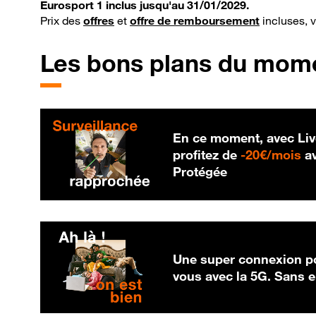
Eurosport 1 inclus jusqu'au 31/01/2029.
Prix des
offres
et
offre de remboursement
incluses, 
Les bons plans du mom
En ce moment, avec Liv
20
profitez de
-
20€/mois
av
Protégée
Une super connexion po
vous avec la 5G. Sans