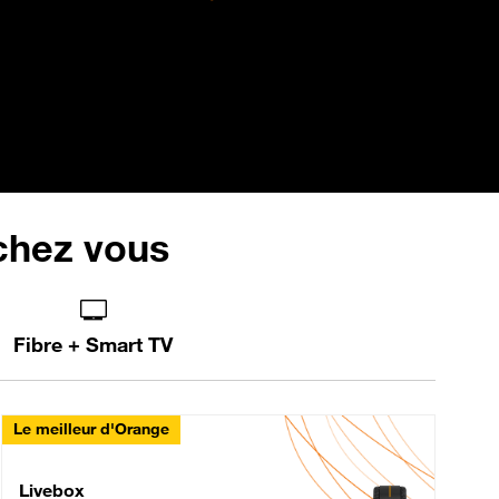
 chez vous
Fibre + Smart TV
Le meilleur d'Orange
Livebox Max Fibre
Livebox