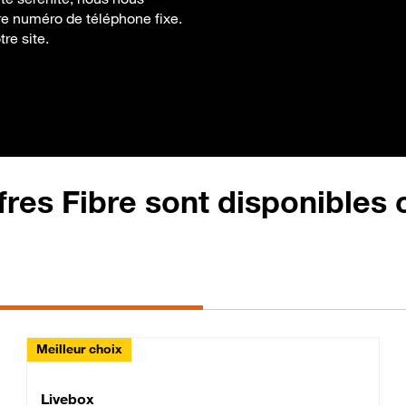
re numéro de téléphone fixe.
tre site.
fres Fibre sont disponibles
Meilleur choix
Lite Fibre
Livebox Classic Fibre
Livebox