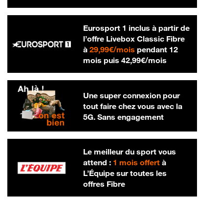
Eurosport 1 inclus à partir de
l’offre Livebox Classic Fibre
29,99 € par mois
à
29,99€/mois
pendant 12
42,99 € par m
mois puis
42,99€/mois
Une super connexion pour
tout faire chez vous avec la
5G. Sans engagement
Le meilleur du sport vous
attend :
1 mois offert
à
L’Équipe sur toutes les
offres Fibre