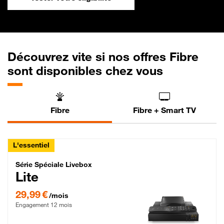
Découvrez vite si nos offres Fibre
sont disponibles chez vous
Fibre
Fibre + Smart TV
L'essentiel
Série Spéciale Livebox Lite Fibre
Série Spéciale Livebox
Lite
29,99 € par mois , Engagement 12 mois
29,99 €
/mois
Engagement 12 mois