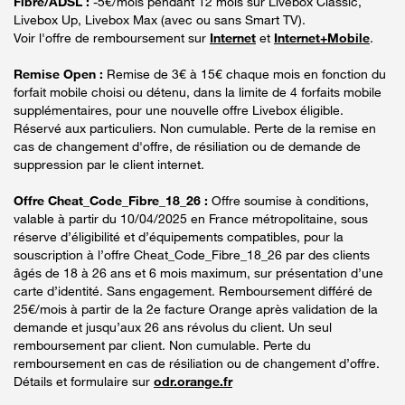
Fibre/ADSL :
-5€/mois pendant 12 mois sur Livebox Classic,
Livebox Up, Livebox Max (avec ou sans Smart TV).
Voir l'offre de remboursement sur
Internet
et
Internet+Mobile
.
Remise Open :
Remise de 3€ à 15€ chaque mois en fonction du
forfait mobile choisi ou détenu, dans la limite de 4 forfaits mobile
supplémentaires, pour une nouvelle offre Livebox éligible.
Réservé aux particuliers. Non cumulable. Perte de la remise en
cas de changement d'offre, de résiliation ou de demande de
suppression par le client internet.
Offre Cheat_Code_Fibre_18_26 :
Offre soumise à conditions,
valable à partir du 10/04/2025 en France métropolitaine, sous
réserve d’éligibilité et d’équipements compatibles, pour la
souscription à l’offre Cheat_Code_Fibre_18_26 par des clients
âgés de 18 à 26 ans et 6 mois maximum, sur présentation d’une
carte d’identité. Sans engagement. Remboursement différé de
25€/mois à partir de la 2e facture Orange après validation de la
demande et jusqu’aux 26 ans révolus du client. Un seul
remboursement par client. Non cumulable. Perte du
remboursement en cas de résiliation ou de changement d’offre.
Détails et formulaire sur
odr.orange.fr