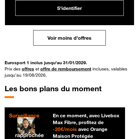
S'identifier
Voir moins d'offres
Eurosport 1 inclus jusqu'au 31/01/2029.
Prix des
offres
et
offre de remboursement
incluses, valables
jusqu’au 19/08/2026.
Les bons plans du moment
En ce moment, avec Livebox
Max Fibre, profitez de
20 € par mois
-
20€/mois
avec Orange
Maison Protégée