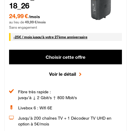
18_26
24,99 € par mois pendant 0 mois puis 49,99 € par mois, Sans engagement
24,99 €
/mois
au lieu de
49,99 €/mois
Sans engagement
25 € par mois
-
25€ / mois
jusqu'à votre 27ème anniversaire
Choisir cette offre
Voir le détail
Fibre très rapide :
jusqu'à ↓ 2 Gbit/s ↑ 800 Mbit/s
Livebox 6 : Wifi 6E
Jusqu’à 200 chaînes TV + 1 Décodeur TV UHD en
option à 5€/mois