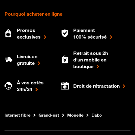
Pourquoi acheter en ligne
Promos
Paiement
exclusives
100% sécurisé
Retrait sous 2h
Livraison
d'un mobile en
gratuite
boutique
À vos cotés
Droit de rétractation
24h/24
Boutique Orange
Internet fibre
Grand-est
Moselle
Dabo