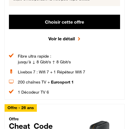
Choisir cette offre
Voir le détail
Fibre ultra rapide :
jusqu'à ↓ 8 Gbit/s ↑ 8 Gbit/s
Livebox 7 : Wifi 7 + 1 Répéteur Wifi 7
200 chaînes TV +
Eurosport 1
1 Décodeur TV 6
Offre - 26 ans
Cheat_Code Fibre_18_26
Offre
Cheat_Code