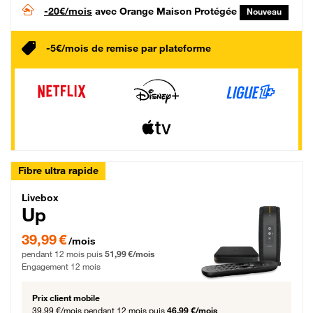
-20€/mois
avec Orange Maison Protégée
Nouveau
-5€/mois de remise par plateforme
Fibre ultra rapide
Livebox Up Fibre
Livebox
Up
39,99 € par mois pendant 12 mois puis 51,99 € par mois, Engagement 12 moi
39,99 €
/mois
pendant 12 mois puis
51,99 €/mois
Engagement 12 mois
Prix client mobile
39,99 €/mois
pendant 12 mois puis
46,99 €/mois