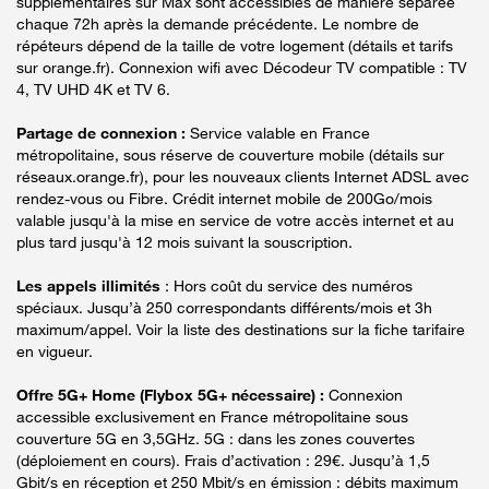
supplémentaires sur Max sont accessibles de manière séparée
chaque 72h après la demande précédente. Le nombre de
répéteurs dépend de la taille de votre logement (détails et tarifs
sur orange.fr). Connexion wifi avec Décodeur TV compatible : TV
4, TV UHD 4K et TV 6.
Partage de connexion :
Service valable en France
métropolitaine, sous réserve de couverture mobile (détails sur
réseaux.orange.fr), pour les nouveaux clients Internet ADSL avec
rendez-vous ou Fibre. Crédit internet mobile de 200Go/mois
valable jusqu'à la mise en service de votre accès internet et au
plus tard jusqu'à 12 mois suivant la souscription.
Les appels illimités
: Hors coût du service des numéros
spéciaux. Jusqu’à 250 correspondants différents/mois et 3h
maximum/appel. Voir la liste des destinations sur la fiche tarifaire
en vigueur.
Offre 5G+ Home (Flybox 5G+ nécessaire) :
Connexion
accessible exclusivement en France métropolitaine sous
couverture 5G en 3,5GHz. 5G : dans les zones couvertes
(déploiement en cours). Frais d’activation : 29€. Jusqu’à 1,5
Gbit/s en réception et 250 Mbit/s en émission : débits maximum