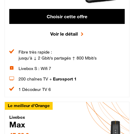
Choisir cette offre
Voir le détail
Fibre très rapide :
jusqu'à ↓ 2 Gbit/s partagés ↑ 800 Mbit/s
Livebox S : Wifi 7
200 chaînes TV +
Eurosport 1
1 Décodeur TV 6
Le meilleur d'Orange
Livebox Max Fibre
Livebox
Max
47,99 € par mois pendant 12 mois puis 57,99 € par mois, Engagement 12 moi