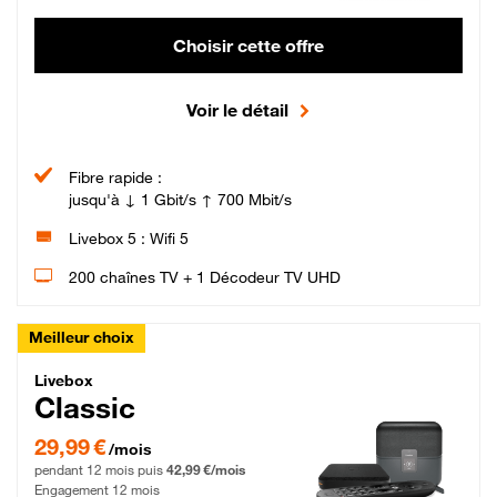
Choisir cette offre
Voir le détail
Fibre rapide :
jusqu'à ↓ 1 Gbit/s ↑ 700 Mbit/s
Livebox 5 : Wifi 5
200 chaînes TV + 1 Décodeur TV UHD
Meilleur choix
Livebox Classic Fibre
Livebox
Classic
29,99 € par mois pendant 12 mois puis 42,99 € par mois, Engagement 12 moi
29,99 €
/mois
pendant 12 mois puis
42,99 €/mois
Engagement 12 mois