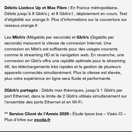
Débits Livebox Up et Max Fibre :
En France métropolitaine.
Débits jusqu’à 8 Gbit/s↓ et 8 Gbit/s↑, déploiement en cours. Test
d’éligibilité sur orange.fr. Plus d’informations sur la couverture sur
reseaux.orange.fr
Les
Mbit/s
(Mégabits par seconde) et
Gbit/s
(Gigabits par
seconde) mesurent la vitesse de connexion Internet. Une
connexion en Mbt/s est suffisante pour des usages courants
comme le streaming HD et la navigation web. En revanche, une
connexion en Gbt/s offre une rapidité optimale pour le streaming
4K, les téléchargements très rapides et la gestion de plusieurs
appareils connectés simultanément. Plus la vitesse est élevée,
plus votre expérience en ligne sera fluide et performante.
2Gbit/s partagés
: Débits max théoriques, jusqu’à 1 Gbit/s par
port Ethernet, dans la limite de 2 Gbit/s utilisés simultanément sur
l’ensemble des ports Ethernet et en Wi-Fi.
** Service Client de l'Année 2026 :
Étude Ipsos bva – Viséo CI –
Plus d'infos sur
escda.fr