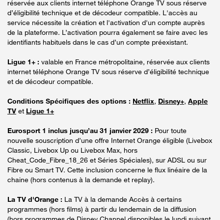
réservée aux clients internet téléphone Orange TV sous réserve
d’éligibilité technique et de décodeur compatible. L'accès au
service nécessite la création et l'activation d'un compte auprès
de la plateforme. L’activation pourra également se faire avec les
identifiants habituels dans le cas d’un compte préexistant.
Ligue 1+ :
valable en France métropolitaine, réservée aux clients
internet téléphone Orange TV sous réserve d’éligibilité technique
et de décodeur compatible.
Conditions Spécifiques des options :
Netflix
,
Disney+
,
Apple
TV
et
Ligue 1+
Eurosport 1 inclus jusqu’au 31 janvier 2029 :
Pour toute
nouvelle souscription d’une offre Internet Orange éligible (Livebox
Classic, Livebox Up ou Livebox Max, hors
Cheat_Code_Fibre_18_26 et Séries Spéciales), sur ADSL ou sur
Fibre ou Smart TV. Cette inclusion concerne le flux linéaire de la
chaine (hors contenus à la demande et replay).
La TV d'Orange :
La TV à la demande Accès à certains
programmes (hors films) à partir du lendemain de la diffusion
(hors programmes de Disney Channel disponibles le lundi suivant