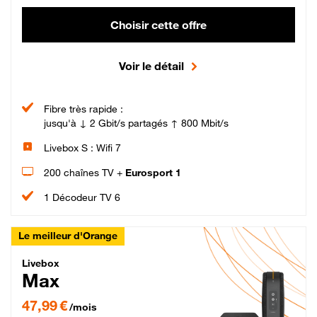
Choisir cette offre
Voir le détail
Fibre très rapide :
jusqu'à ↓ 2 Gbit/s partagés ↑ 800 Mbit/s
Livebox S : Wifi 7
200 chaînes TV +
Eurosport 1
1 Décodeur TV 6
Le meilleur d'Orange
Livebox Max Fibre
Livebox
Max
47,99 € par mois pendant 12 mois puis 57,99 € par mois, Engagement 12 moi
47,99 €
/mois