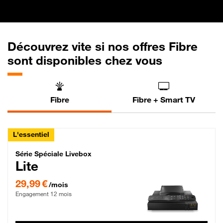
Découvrez vite si nos offres Fibre
sont disponibles chez vous
Fibre
Fibre + Smart TV
L'essentiel
Série Spéciale Livebox Lite Fibre
Série Spéciale Livebox
Lite
29,99 € par mois , Engagement 12 mois
29,99 €
/mois
Engagement 12 mois