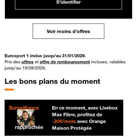
S'identifier
Voir moins d'offres
Eurosport 1 inclus jusqu'au 31/01/2029.
Prix des
offres
et
offre de remboursement
incluses, valables
jusqu’au 19/08/2026.
Les bons plans du moment
En ce moment, avec Livebox
Max Fibre, profitez de
20 € par mois
-
20€/mois
avec Orange
Maison Protégée