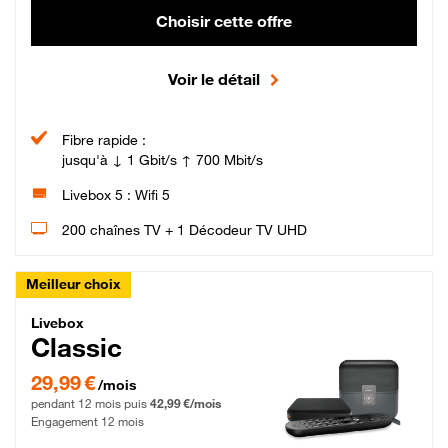
Choisir cette offre
Voir le détail
Fibre rapide :
jusqu'à ↓ 1 Gbit/s ↑ 700 Mbit/s
Livebox 5 : Wifi 5
200 chaînes TV + 1 Décodeur TV UHD
Meilleur choix
Livebox Classic Fibre
Livebox
Classic
29,99 € par mois pendant 12 mois puis 42,99 € par mois, Engagement 12 moi
29,99 €
/mois
pendant 12 mois puis
42,99 €/mois
Engagement 12 mois