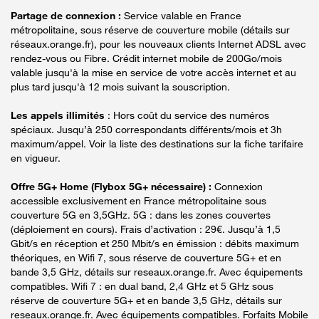
Partage de connexion :
Service valable en France
métropolitaine, sous réserve de couverture mobile (détails sur
réseaux.orange.fr), pour les nouveaux clients Internet ADSL avec
rendez-vous ou Fibre. Crédit internet mobile de 200Go/mois
valable jusqu'à la mise en service de votre accès internet et au
plus tard jusqu'à 12 mois suivant la souscription.
Les appels illimités
: Hors coût du service des numéros
spéciaux. Jusqu’à 250 correspondants différents/mois et 3h
maximum/appel. Voir la liste des destinations sur la fiche tarifaire
en vigueur.
Offre 5G+ Home (Flybox 5G+ nécessaire) :
Connexion
accessible exclusivement en France métropolitaine sous
couverture 5G en 3,5GHz. 5G : dans les zones couvertes
(déploiement en cours). Frais d’activation : 29€. Jusqu’à 1,5
Gbit/s en réception et 250 Mbit/s en émission : débits maximum
théoriques, en Wifi 7, sous réserve de couverture 5G+ et en
bande 3,5 GHz, détails sur reseaux.orange.fr. Avec équipements
compatibles. Wifi 7 : en dual band, 2,4 GHz et 5 GHz sous
réserve de couverture 5G+ et en bande 3,5 GHz, détails sur
reseaux.orange.fr. Avec équipements compatibles. Forfaits Mobile