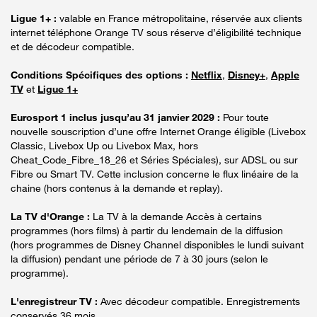
Ligue 1+ :
valable en France métropolitaine, réservée aux clients
internet téléphone Orange TV sous réserve d’éligibilité technique
et de décodeur compatible.
Conditions Spécifiques des options :
Netflix
,
Disney+
,
Apple
TV
et
Ligue 1+
Eurosport 1 inclus jusqu’au 31 janvier 2029 :
Pour toute
nouvelle souscription d’une offre Internet Orange éligible (Livebox
Classic, Livebox Up ou Livebox Max, hors
Cheat_Code_Fibre_18_26 et Séries Spéciales), sur ADSL ou sur
Fibre ou Smart TV. Cette inclusion concerne le flux linéaire de la
chaine (hors contenus à la demande et replay).
La TV d'Orange :
La TV à la demande Accès à certains
programmes (hors films) à partir du lendemain de la diffusion
(hors programmes de Disney Channel disponibles le lundi suivant
la diffusion) pendant une période de 7 à 30 jours (selon le
programme).
L'enregistreur TV :
Avec décodeur compatible. Enregistrements
conservés 36 mois.