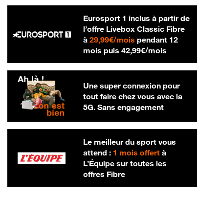
Eurosport 1 inclus à partir de
l’offre Livebox Classic Fibre
29,99 € par mois
à
29,99€/mois
pendant 12
42,99 € par m
mois puis
42,99€/mois
Une super connexion pour
tout faire chez vous avec la
5G. Sans engagement
Le meilleur du sport vous
attend :
1 mois offert
à
L’Équipe sur toutes les
offres Fibre