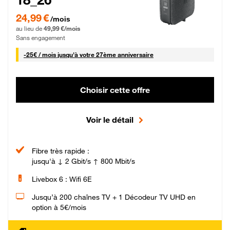
24,99 € par mois pendant 0 mois puis 49,99 € par mois, Sans engagement
24,99 €
/mois
au lieu de
49,99 €/mois
Sans engagement
25 € par mois
-
25€ / mois
jusqu'à votre 27ème anniversaire
Choisir cette offre
Voir le détail
Fibre très rapide :
jusqu'à ↓ 2 Gbit/s ↑ 800 Mbit/s
Livebox 6 : Wifi 6E
Jusqu’à 200 chaînes TV + 1 Décodeur TV UHD en
option à 5€/mois