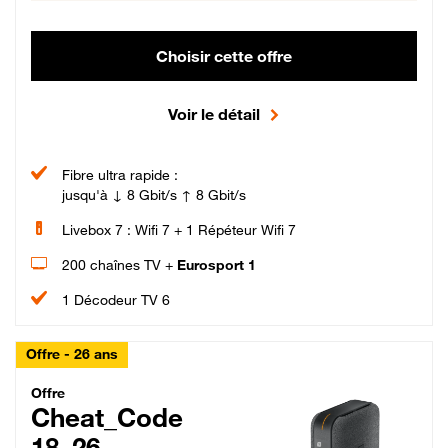
Choisir cette offre
Voir le détail
Fibre ultra rapide :
jusqu'à ↓ 8 Gbit/s ↑ 8 Gbit/s
Livebox 7 : Wifi 7 + 1 Répéteur Wifi 7
200 chaînes TV +
Eurosport 1
1 Décodeur TV 6
Offre - 26 ans
Cheat_Code Fibre_18_26
Offre
Cheat_Code
18_26