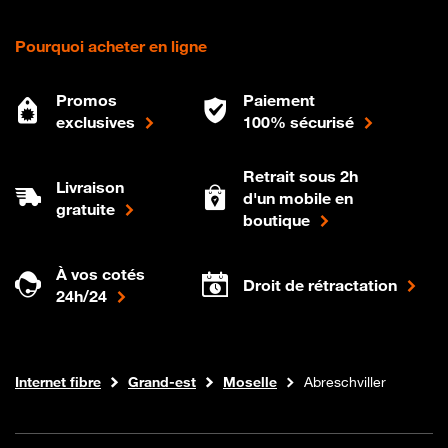
Pourquoi acheter en ligne
Promos
Paiement
exclusives
100% sécurisé
Retrait sous 2h
Livraison
d'un mobile en
gratuite
boutique
À vos cotés
Droit de rétractation
24h/24
Boutique Orange
Internet fibre
Grand-est
Moselle
Abreschviller