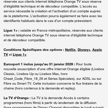
réservée aux clients internet téléphone Orange TV sous réserve
d’éligibilité technique et de décodeur compatible. L'accès au
service nécessite la création et l'activation d'un compte auprès
de la plateforme. L’activation pourra également se faire avec les
identifiants habituels dans le cas d’un compte préexistant.
Ligue 1+ :
valable en France métropolitaine, réservée aux clients
internet téléphone Orange TV sous réserve d’éligibilité technique
et de décodeur compatible.
Conditions Spécifiques des options :
Netflix
,
Disney+
,
Apple
TV
et
Ligue 1+
Eurosport 1 inclus jusqu’au 31 janvier 2029 :
Pour toute
nouvelle souscription d’une offre Internet Orange éligible (Livebox
Classic, Livebox Up ou Livebox Max, hors
Cheat_Code_Fibre_18_26 et Séries Spéciales), sur ADSL ou sur
Fibre ou Smart TV. Cette inclusion concerne le flux linéaire de la
chaine (hors contenus à la demande et replay).
La TV d'Orange :
La TV à la demande Accès à certains
programmes (hors films) à partir du lendemain de la diffusion
(hors programmes de Disney Channel disponibles le lundi suivant