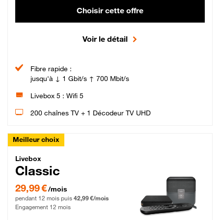
Choisir cette offre
Voir le détail
Fibre rapide :
jusqu'à ↓ 1 Gbit/s ↑ 700 Mbit/s
Livebox 5 : Wifi 5
200 chaînes TV + 1 Décodeur TV UHD
Meilleur choix
Livebox Classic Fibre
Livebox
Classic
29,99 € par mois pendant 12 mois puis 42,99 € par mois, Engagement 12 moi
29,99 €
/mois
pendant 12 mois puis
42,99 €/mois
Engagement 12 mois