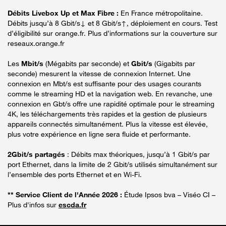
Débits Livebox Up et Max Fibre :
En France métropolitaine.
Débits jusqu’à 8 Gbit/s↓ et 8 Gbit/s↑, déploiement en cours. Test
d’éligibilité sur orange.fr. Plus d’informations sur la couverture sur
reseaux.orange.fr
Les
Mbit/s
(Mégabits par seconde) et
Gbit/s
(Gigabits par
seconde) mesurent la vitesse de connexion Internet. Une
connexion en Mbt/s est suffisante pour des usages courants
comme le streaming HD et la navigation web. En revanche, une
connexion en Gbt/s offre une rapidité optimale pour le streaming
4K, les téléchargements très rapides et la gestion de plusieurs
appareils connectés simultanément. Plus la vitesse est élevée,
plus votre expérience en ligne sera fluide et performante.
2Gbit/s partagés
: Débits max théoriques, jusqu’à 1 Gbit/s par
port Ethernet, dans la limite de 2 Gbit/s utilisés simultanément sur
l’ensemble des ports Ethernet et en Wi-Fi.
** Service Client de l'Année 2026 :
Étude Ipsos bva – Viséo CI –
Plus d'infos sur
escda.fr