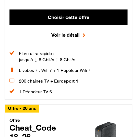
Choisir cette offre
Voir le détail
Fibre ultra rapide :
jusqu'à ↓ 8 Gbit/s ↑ 8 Gbit/s
Livebox 7 : Wifi 7 + 1 Répéteur Wifi 7
200 chaînes TV +
Eurosport 1
1 Décodeur TV 6
Offre - 26 ans
Cheat_Code Fibre_18_26
Offre
Cheat_Code
18_26