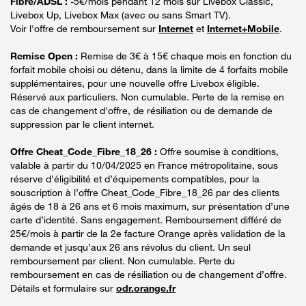
Fibre/ADSL :
-5€/mois pendant 12 mois sur Livebox Classic,
Livebox Up, Livebox Max (avec ou sans Smart TV).
Voir l'offre de remboursement sur
Internet
et
Internet+Mobile
.
Remise Open :
Remise de 3€ à 15€ chaque mois en fonction du
forfait mobile choisi ou détenu, dans la limite de 4 forfaits mobile
supplémentaires, pour une nouvelle offre Livebox éligible.
Réservé aux particuliers. Non cumulable. Perte de la remise en
cas de changement d'offre, de résiliation ou de demande de
suppression par le client internet.
Offre Cheat_Code_Fibre_18_26 :
Offre soumise à conditions,
valable à partir du 10/04/2025 en France métropolitaine, sous
réserve d’éligibilité et d’équipements compatibles, pour la
souscription à l’offre Cheat_Code_Fibre_18_26 par des clients
âgés de 18 à 26 ans et 6 mois maximum, sur présentation d’une
carte d’identité. Sans engagement. Remboursement différé de
25€/mois à partir de la 2e facture Orange après validation de la
demande et jusqu’aux 26 ans révolus du client. Un seul
remboursement par client. Non cumulable. Perte du
remboursement en cas de résiliation ou de changement d’offre.
Détails et formulaire sur
odr.orange.fr