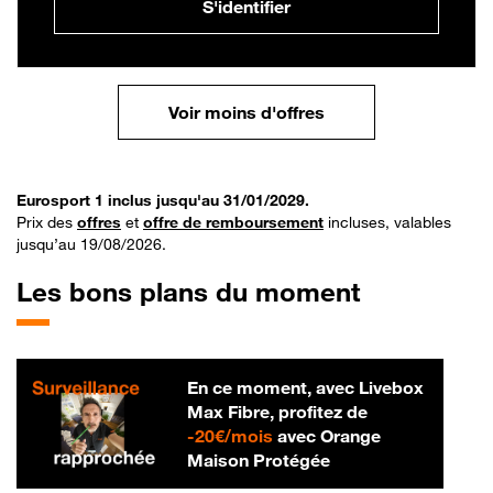
S'identifier
Voir moins d'offres
Eurosport 1 inclus jusqu'au 31/01/2029.
Prix des
offres
et
offre de remboursement
incluses, valables
jusqu’au 19/08/2026.
Les bons plans du moment
En ce moment, avec Livebox
Max Fibre, profitez de
20 € par mois
-
20€/mois
avec Orange
Maison Protégée