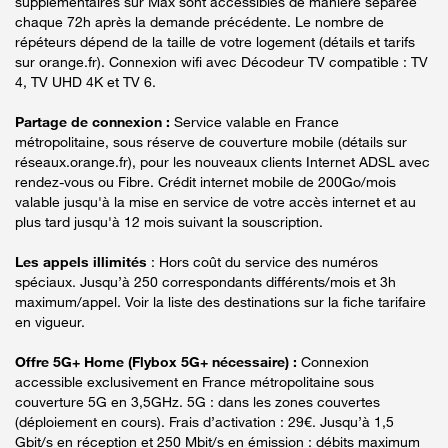
supplémentaires sur Max sont accessibles de manière séparée
chaque 72h après la demande précédente. Le nombre de
répéteurs dépend de la taille de votre logement (détails et tarifs
sur orange.fr). Connexion wifi avec Décodeur TV compatible : TV
4, TV UHD 4K et TV 6.
Partage de connexion :
Service valable en France
métropolitaine, sous réserve de couverture mobile (détails sur
réseaux.orange.fr), pour les nouveaux clients Internet ADSL avec
rendez-vous ou Fibre. Crédit internet mobile de 200Go/mois
valable jusqu'à la mise en service de votre accès internet et au
plus tard jusqu'à 12 mois suivant la souscription.
Les appels illimités
: Hors coût du service des numéros
spéciaux. Jusqu’à 250 correspondants différents/mois et 3h
maximum/appel. Voir la liste des destinations sur la fiche tarifaire
en vigueur.
Offre 5G+ Home (Flybox 5G+ nécessaire) :
Connexion
accessible exclusivement en France métropolitaine sous
couverture 5G en 3,5GHz. 5G : dans les zones couvertes
(déploiement en cours). Frais d’activation : 29€. Jusqu’à 1,5
Gbit/s en réception et 250 Mbit/s en émission : débits maximum