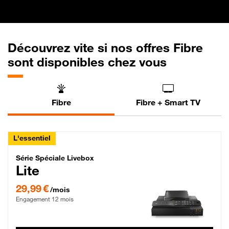
Découvrez vite si nos offres Fibre
sont disponibles chez vous
Fibre
Fibre + Smart TV
L'essentiel
Série Spéciale Livebox Lite Fibre
Série Spéciale Livebox
Lite
29,99 € par mois , Engagement 12 mois
29,99 €
/mois
Engagement 12 mois