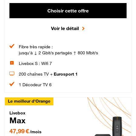
Choisir cette offre
Voir le détail
Fibre très rapide :
jusqu'à ↓ 2 Gbit/s partagés ↑ 800 Mbit/s
Livebox S : Wifi 7
200 chaînes TV +
Eurosport 1
1 Décodeur TV 6
Le meilleur d'Orange
Livebox Max Fibre
Livebox
Max
47,99 € par mois pendant 12 mois puis 57,99 € par mois, Engagement 12 moi
47,99 €
/mois