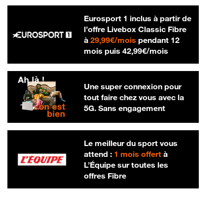
Eurosport 1 inclus à partir de
l’offre Livebox Classic Fibre
29,99 € par mois
à
29,99€/mois
pendant 12
42,99 € par m
mois puis
42,99€/mois
Une super connexion pour
tout faire chez vous avec la
5G. Sans engagement
Le meilleur du sport vous
attend :
1 mois offert
à
L’Équipe sur toutes les
offres Fibre