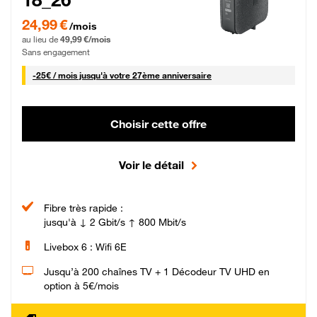
24,99 € par mois pendant 0 mois puis 49,99 € par mois, Sans engagement
24,99 €
/mois
au lieu de
49,99 €/mois
Sans engagement
25 € par mois
-
25€ / mois
jusqu'à votre 27ème anniversaire
Choisir cette offre
Voir le détail
Fibre très rapide :
jusqu'à ↓ 2 Gbit/s ↑ 800 Mbit/s
Livebox 6 : Wifi 6E
Jusqu’à 200 chaînes TV + 1 Décodeur TV UHD en
option à 5€/mois